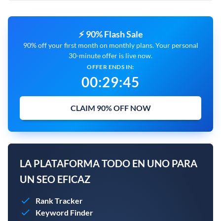
⚡ 90% Flash Sale
90% off your first month on monthly plans. Your personal
30-minute offer is live now.
OFFER ENDS IN:
00
:
29
:
45
CLAIM 90% OFF NOW
LA PLATAFORMA TODO EN UNO PARA
UN SEO EFICAZ
Rank Tracker
Keyword Finder