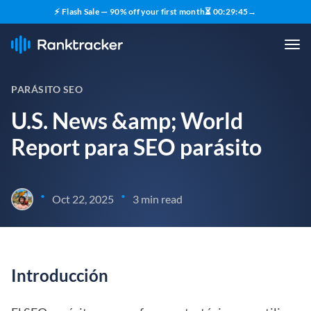
⚡ Flash Sale — 90% off your first month
⏳
00
:
29
:
45
→
PARÁSITO SEO
U.S. News &amp; World
Report para SEO parásito
•
•
Oct 22, 2025
3 min read
Introducción