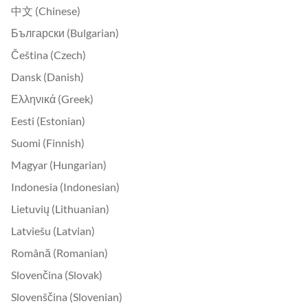
中文 (Chinese)
Български (Bulgarian)
Čeština (Czech)
Dansk (Danish)
Ελληνικά (Greek)
Eesti (Estonian)
Suomi (Finnish)
Magyar (Hungarian)
Indonesia (Indonesian)
Lietuvių (Lithuanian)
Latviešu (Latvian)
Română (Romanian)
Slovenčina (Slovak)
Slovenščina (Slovenian)