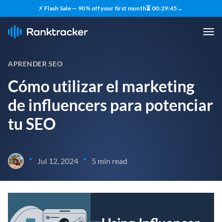
⚡ Flash Sale — 90% off your first month
⏳
00
:
29
:
44
→
APRENDER SEO
Cómo utilizar el marketing
de influencers para potenciar
tu SEO
•
•
Jul 12, 2024
5 min read