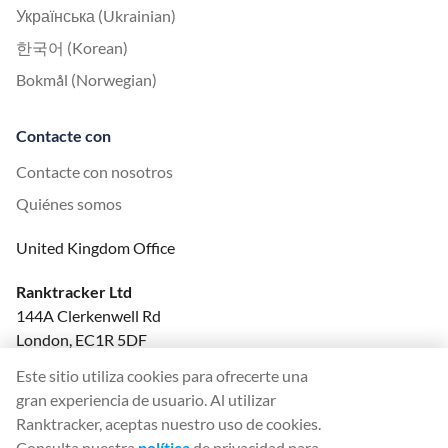
Українська (Ukrainian)
한국어 (Korean)
Bokmål (Norwegian)
Contacte con
Contacte con nosotros
Quiénes somos
United Kingdom Office
Ranktracker Ltd
144A Clerkenwell Rd
London, EC1R 5DF
Company No: 08820809
Este sitio utiliza cookies para ofrecerte una
felix@ranktracker.com
gran experiencia de usuario. Al utilizar
Ranktracker, aceptas nuestro uso de cookies.
Consulta nuestra
política
de privacidad para