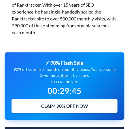
of Ranktracker. With over 15 years of SEO
experience, he has single-handedly scaled the
Ranktracker site to over 500,000 monthly visits, with
390,000 of these stemming from organic searches
each month.
⚡ 90% Flash Sale
90% off your first month on monthly plans. Your personal
30-minute offer is live now.
OFFER ENDS IN:
00
:
29
:
44
CLAIM 90% OFF NOW