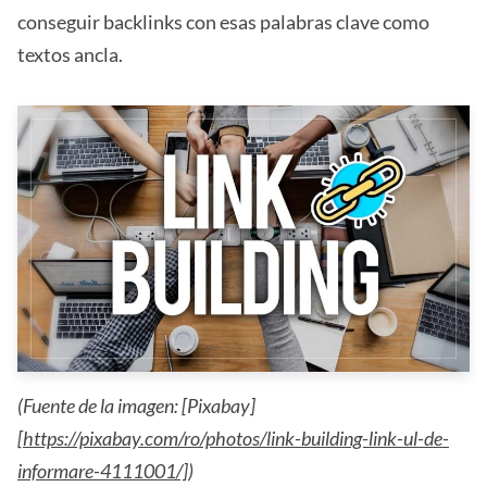
conseguir backlinks con esas palabras clave como
textos ancla.
(Fuente de la imagen: [Pixabay]
[https://pixabay.com/ro/photos/link-building-link-ul-de-
informare-4111001/]
)