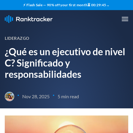
⚡ Flash Sale — 90% off your first month
⏳
00
:
29
:
44
→
LIDERAZGO
¿Qué es un ejecutivo de nivel
C? Significado y
responsabilidades
•
•
Nov 28, 2025
5 min read