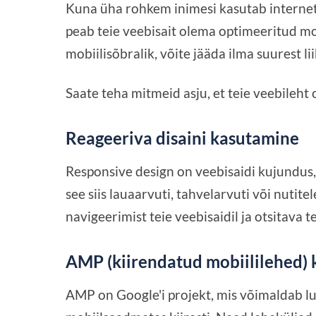
Kuna üha rohkem inimesi kasutab interneti
peab teie veebisait olema optimeeritud mob
mobiilisõbralik, võite jääda ilma suurest lii
Saate teha mitmeid asju, et teie veebileht 
Reageeriva disaini kasutamine
Responsive design on veebisaidi kujundus
see siis lauaarvuti, tahvelarvuti või nutite
navigeerimist teie veebisaidil ja otsitava t
AMP (kiirendatud mobiililehed)
AMP on Google'i projekt, mis võimaldab luu