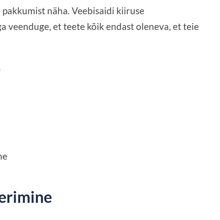
e pakkumist näha. Veebisaidi kiiruse
 veenduge, et teete kõik endast oleneva, et teie
)
ne
eerimine