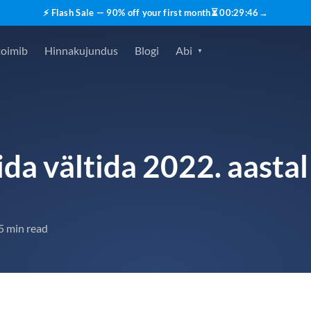
⚡ Flash Sale — 90% off your first month
⏳
00
:
29
:
45
→
toimib
Hinnakujundus
Blogi
Abi
da vältida 2022. aastal
5 min read