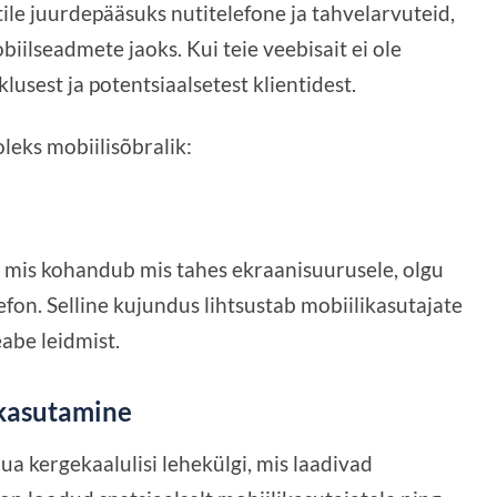
le juurdepääsuks nutitelefone ja tahvelarvuteid,
iilseadmete jaoks. Kui teie veebisait ei ole
klusest ja potentsiaalsetest klientidest.
oleks mobiilisõbralik:
, mis kohandub mis tahes ekraanisuurusele, olgu
lefon. Selline kujundus lihtsustab mobiilikasutajate
eabe leidmist.
 kasutamine
a kergekaalulisi lehekülgi, mis laadivad