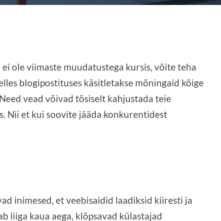
 ei ole viimaste muudatustega kursis, võite teha
 Selles blogipostituses käsitletakse mõningaid kõige
Need vead võivad tõsiselt kahjustada teie
is. Nii et kui soovite jääda konkurentidest
 inimesed, et veebisaidid laadiksid kiiresti ja
ab liiga kaua aega, klõpsavad külastajad