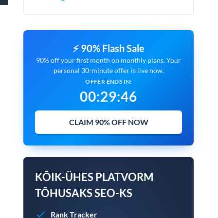
⚡ 90% Flash Sale
90% off your first month on monthly plans. Your
personal 30-minute offer is live now.
OFFER ENDS IN:
00
:
29
:
45
CLAIM 90% OFF NOW
KÕIK-ÜHES PLATVORM
TÕHUSAKS SEO-KS
Rank Tracker