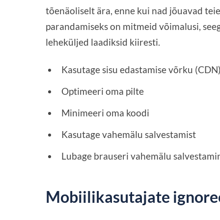
tõenäoliselt ära, enne kui nad jõuavad tei
parandamiseks on mitmeid võimalusi, seega
leheküljed laadiksid kiiresti.
Kasutage sisu edastamise võrku (CDN
Optimeeri oma pilte
Minimeeri oma koodi
Kasutage vahemälu salvestamist
Lubage brauseri vahemälu salvestami
Mobiilikasutajate ignor