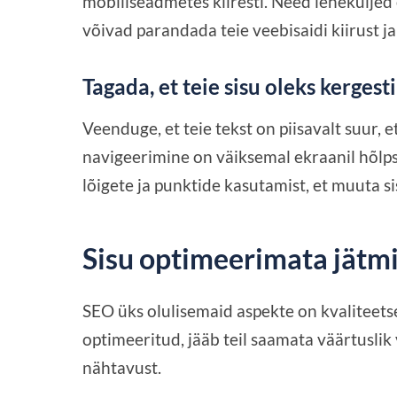
mobiilseadmetes kiiresti. Need leheküljed 
võivad parandada teie veebisaidi kiirust ja
Tagada, et teie sisu oleks kergest
Veenduge, et teie tekst on piisavalt suur, e
navigeerimine on väiksemal ekraanil hõlps
lõigete ja punktide kasutamist, et muuta s
Sisu optimeerimata jätm
SEO üks olulisemaid aspekte on kvaliteetse
optimeeritud, jääb teil saamata väärtuslik
nähtavust.