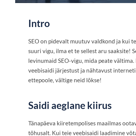
Intro
SEO on pidevalt muutuv valdkond ja kui te
suuri vigu, ilma et te sellest aru saaksite!
levinumaid SEO-vigu, mida peate vältima. 
veebisaidi järjestust ja nähtavust internet
ettepoole, vältige neid lõkse!
Saidi aeglane kiirus
Tänapäeva kiiretempolises maailmas ootavad
tõhusalt. Kui teie veebisaidi laadimine võt