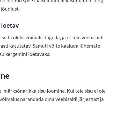
on loodud spetsiaalselt mobiilikasutajatele ning
 jõudlust.
i loetav
t seda oleks võimalik lugeda, ja et teie veebisaidi
asti kasutatav. Samuti võite kaaluda lühemate
isu kergemini loetavaks.
ine
, märksõnarikka sisu loomine. Kui teie sisu ei ole
 võimalus parandada oma veebisaidi järjestust ja