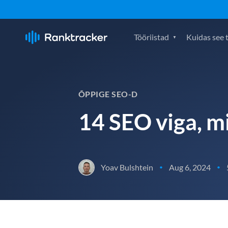
Tööriistad
Kuidas see 
ÕPPIGE SEO-D
14 SEO viga, mi
Yoav Bulshtein
Aug 6, 2024
•
•