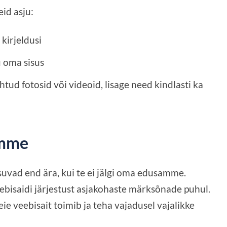
id asju:
kirjeldusi
 oma sisus
tehtud fotosid või videoid, lisage need kindlasti ka
amme
suvad end ära, kui te ei jälgi oma edusamme.
veebisaidi järjestust asjakohaste märksõnade puhul.
ie veebisait toimib ja teha vajadusel vajalikke