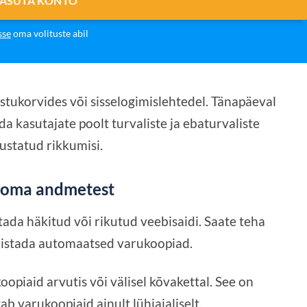
TASUTA KONTO
sse
oma volituste abil
ostukorvides või sisselogimislehtedel. Tänapäeval
ida kasutajate poolt turvaliste ja ebaturvaliste
justatud rikkumisi.
d oma andmetest
tada häkitud või rikutud veebisaidi. Saate teha
eadistada automaatsed varukoopiad.
opiaid arvutis või välisel kõvakettal. See on
itab varukoopiaid ainult lühiajaliselt.