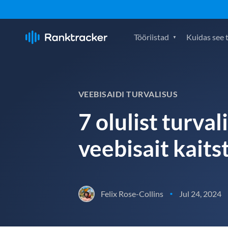
Tööriistad
Kuidas see 
VEEBISAIDI TURVALISUS
7 olulist turva
veebisait kaits
Felix Rose-Collins
Jul 24, 2024
•