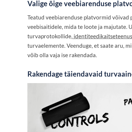
Valige õige veebiarenduse plat
Teatud veebiarenduse platvormid võivad p
veebisaitidele, mida te loote ja majutate.
turvaprotokollide,
identiteedikaitseteenu
turvaelemente. Veenduge, et saate aru, mi
võib olla vaja ise rakendada.
Rakendage täiendavaid turvaain