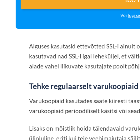
LOO 
Või
logi si
Alguses kasutasid ettevõtted SSL-i ainult 
kasutavad nad SSL-i igal leheküljel, et vält
alade vahel liikuvate kasutajate poolt põh
Tehke regulaarselt varukoopiai
Varukoopiaid kasutades saate kiiresti taas
varukoopiaid perioodiliselt käsitsi või s
Lisaks on mõistlik hoida täiendavaid varuko
ülioluline, eriti kui teie veebimajutaja säil