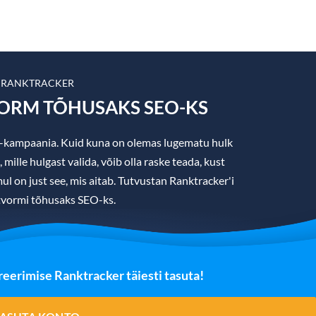
 RANKTRACKER
VORM TÕHUSAKS SEO-KS
O-kampaania. Kuid kuna on olemas lugematu hulk
ille hulgast valida, võib olla raske teada, kust
ul on just see, mis aitab. Tutvustan Ranktracker'i
tvormi tõhusaks SEO-ks.
eerimise Ranktracker täiesti tasuta!