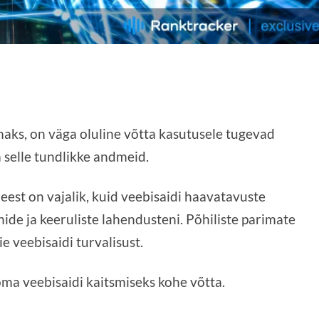
s, on väga oluline võtta kasutusele tugevad
 selle tundlikke andmeid.
 eest on vajalik, kuid veebisaidi haavatavuste
nide ja keeruliste lahendusteni. Põhiliste parimate
e veebisaidi turvalisust.
 oma veebisaidi kaitsmiseks kohe võtta.