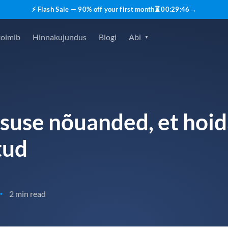
⚡ Flash Sale — 90% off your first month
⏳
00
:
29
:
45
→
toimib
Hinnakujundus
Blogi
Abi
lisuse nõuanded, et hoi
tud
2 min read
•