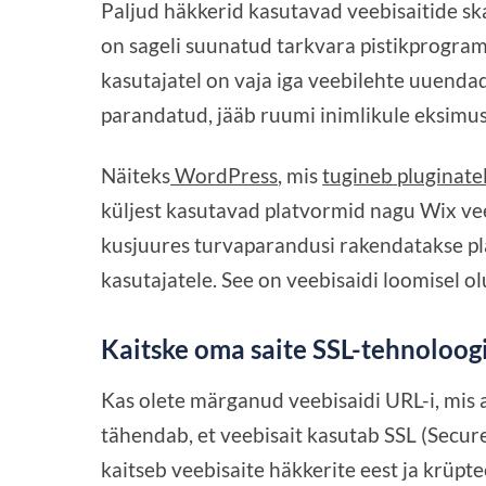
Paljud häkkerid kasutavad veebisaitide sk
on sageli suunatud tarkvara pistikprogramm
kasutajatel on vaja iga veebilehte uuenda
parandatud, jääb ruumi inimlikule eksimus
Näiteks
WordPress
, mis
tugineb pluginate
küljest kasutavad platvormid nagu Wix ve
kusjuures turvaparandusi rakendatakse plat
kasutajatele. See on veebisaidi loomisel ol
Kaitske oma saite SSL-tehnoloogi
Kas olete märganud veebisaidi URL-i, mis 
tähendab, et veebisait kasutab SSL (Secur
kaitseb veebisaite häkkerite eest ja krüpte