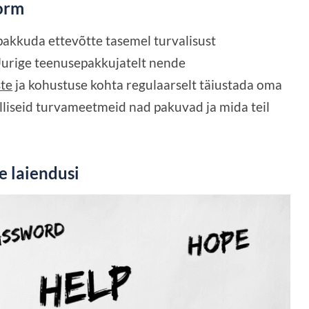
vorm
akkuda ettevõtte tasemel turvalisust
 Uurige teenusepakkujatelt nende
ste
ja kohustuse kohta regulaarselt täiustada oma
lliseid turvameetmeid nad pakuvad ja mida teil
e laiendusi