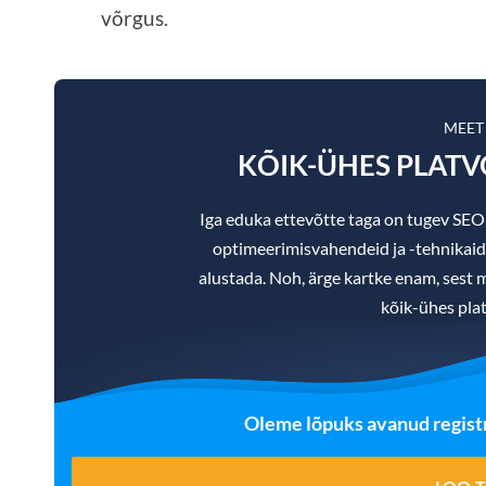
võrgus.
MEET
KÕIK-ÜHES PLAT
Iga eduka ettevõtte taga on tugev SE
optimeerimisvahendeid ja -tehnikaid, m
alustada. Noh, ärge kartke enam, sest m
kõik-ühes pla
Oleme lõpuks avanud registr