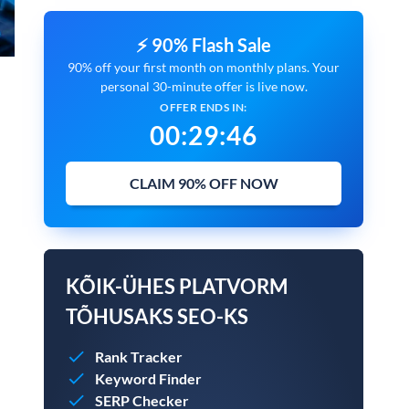
⚡ 90% Flash Sale
90% off your first month on monthly plans. Your
personal 30-minute offer is live now.
OFFER ENDS IN:
00
:
29
:
45
CLAIM 90% OFF NOW
KÕIK-ÜHES PLATVORM
TÕHUSAKS SEO-KS
Rank Tracker
Keyword Finder
SERP Checker