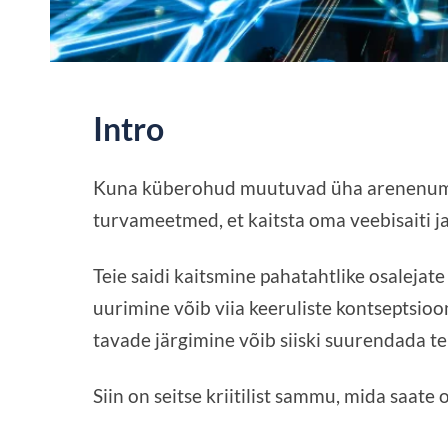
Intro
Kuna küberohud muutuvad üha arenenumak
turvameetmed, et kaitsta oma veebisaiti ja
Teie saidi kaitsmine pahatahtlike osalejate
uurimine võib viia keeruliste kontseptsioo
tavade järgimine võib siiski suurendada tei
Siin on seitse kriitilist sammu, mida saate