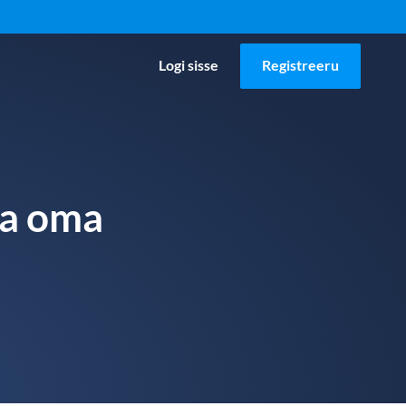
Logi sisse
Registreeru
da oma