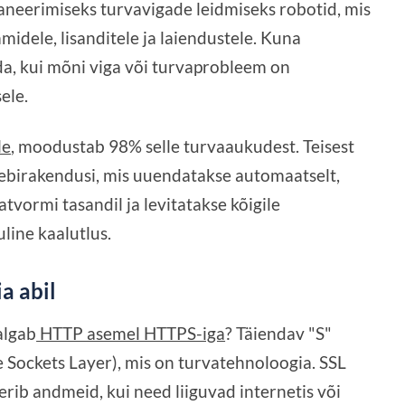
aneerimiseks turvavigade leidmiseks robotid, mis
idele, lisanditele ja laiendustele. Kuna
da, kui mõni viga või turvaprobleem on
ele.
le
, moodustab 98% selle turvaaukudest. Teisest
ebirakendusi, mis uuendatakse automaatselt,
vormi tasandil ja levitatakse kõigile
uline kaalutlus.
a abil
algab
HTTP asemel HTTPS-iga
? Täiendav "S"
e Sockets Layer), mis on turvatehnoloogia. SSL
erib andmeid, kui need liiguvad internetis või