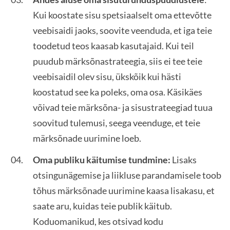
Kui koostate sisu spetsiaalselt oma ettevõtte
veebisaidi jaoks, soovite veenduda, et iga teie
toodetud teos kaasab kasutajaid. Kui teil
puudub märksõnastrateegia, siis ei tee teie
veebisaidil olev sisu, ükskõik kui hästi
koostatud see ka poleks, oma osa. Käsikäes
võivad teie märksõna- ja sisustrateegiad tuua
soovitud tulemusi, seega veenduge, et teie
märksõnade uurimine loeb.
Oma publiku käitumise tundmine:
Lisaks
otsingunägemise ja liikluse parandamisele toob
tõhus märksõnade uurimine kaasa lisakasu, et
saate aru, kuidas teie publik käitub.
Koduomanikud, kes otsivad kodu