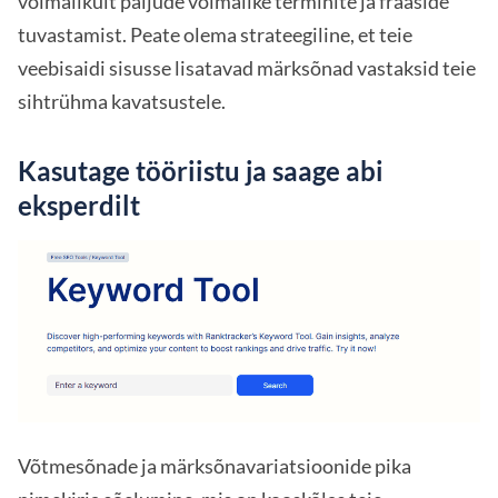
võimalikult paljude võimalike terminite ja fraaside
tuvastamist. Peate olema strateegiline, et teie
veebisaidi sisusse lisatavad märksõnad vastaksid teie
sihtrühma kavatsustele.
Kasutage tööriistu ja saage abi
eksperdilt
Võtmesõnade ja märksõnavariatsioonide pika