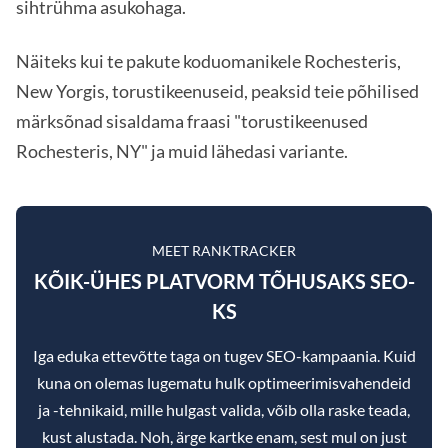
sihtrühma asukohaga.
Näiteks kui te pakute koduomanikele Rochesteris,
New Yorgis, torustikeenuseid, peaksid teie põhilised
märksõnad sisaldama fraasi "torustikeenused
Rochesteris, NY" ja muid lähedasi variante.
MEET RANKTRACKER
KÕIK-ÜHES PLATVORM TÕHUSAKS SEO-
KS
Iga eduka ettevõtte taga on tugev SEO-kampaania. Kuid
kuna on olemas lugematu hulk optimeerimisvahendeid
ja -tehnikaid, mille hulgast valida, võib olla raske teada,
kust alustada. Noh, ärge kartke enam, sest mul on just