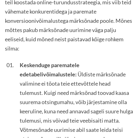
teil koostada online-turundusstrateegia, mis viib teid
vähemate konkurentidega ja paremate
konversioonivõimalustega märksõnade poole. Mõnes
mõttes pakub märksõnade uurimine väga palju
eeliseid, kuid mõned neist paistavad kõige rohkem
silma:
Keskenduge parematele
edetabelivõimalustele:
Üldiste märksõnade
valimine ei tõota teie ettevõttele head
tulemust. Kuigi need märksõnad toovad kaasa
suurema otsingumahu, võib järjestamine olla
keeruline, kuna need annavad sageli suure hulga
tulemusi, mis võivad teie veebisaiti matta.
Võtmesõnade uurimise abil saate leida teisi