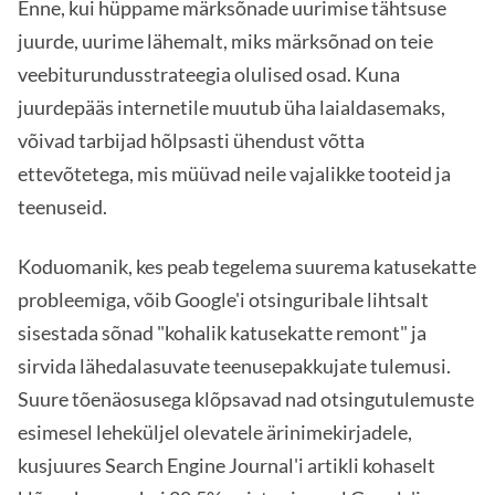
Enne, kui hüppame märksõnade uurimise tähtsuse
juurde, uurime lähemalt, miks märksõnad on teie
veebiturundusstrateegia olulised osad. Kuna
juurdepääs internetile muutub üha laialdasemaks,
võivad tarbijad hõlpsasti ühendust võtta
ettevõtetega, mis müüvad neile vajalikke tooteid ja
teenuseid.
Koduomanik, kes peab tegelema suurema katusekatte
probleemiga, võib Google'i otsinguribale lihtsalt
sisestada sõnad "kohalik katusekatte remont" ja
sirvida lähedalasuvate teenusepakkujate tulemusi.
Suure tõenäosusega klõpsavad nad otsingutulemuste
esimesel leheküljel olevatele ärinimekirjadele,
kusjuures Search Engine Journal'i artikli kohaselt