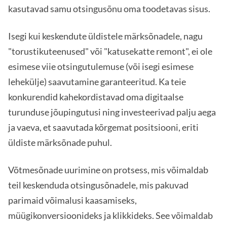
kasutavad samu otsingusõnu oma toodetavas sisus.
Isegi kui keskendute üldistele märksõnadele, nagu
"torustikuteenused" või "katusekatte remont", ei ole
esimese viie otsingutulemuse (või isegi esimese
lehekülje) saavutamine garanteeritud. Ka teie
konkurendid kahekordistavad oma digitaalse
turunduse jõupingutusi ning investeerivad palju aega
ja vaeva, et saavutada kõrgemat positsiooni, eriti
üldiste märksõnade puhul.
Võtmesõnade uurimine on protsess, mis võimaldab
teil keskenduda otsingusõnadele, mis pakuvad
parimaid võimalusi kaasamiseks,
müügikonversioonideks ja klikkideks. See võimaldab