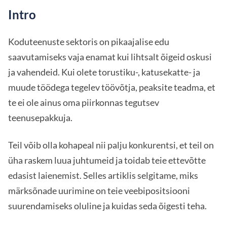
Intro
Koduteenuste sektoris on pikaajalise edu
saavutamiseks vaja enamat kui lihtsalt õigeid oskusi
ja vahendeid. Kui olete torustiku-, katusekatte- ja
muude töödega tegelev töövõtja, peaksite teadma, et
te ei ole ainus oma piirkonnas tegutsev
teenusepakkuja.
Teil võib olla kohapeal nii palju konkurentsi, et teil on
üha raskem luua juhtumeid ja toidab teie ettevõtte
edasist laienemist. Selles artiklis selgitame, miks
märksõnade uurimine on teie veebipositsiooni
suurendamiseks oluline ja kuidas seda õigesti teha.