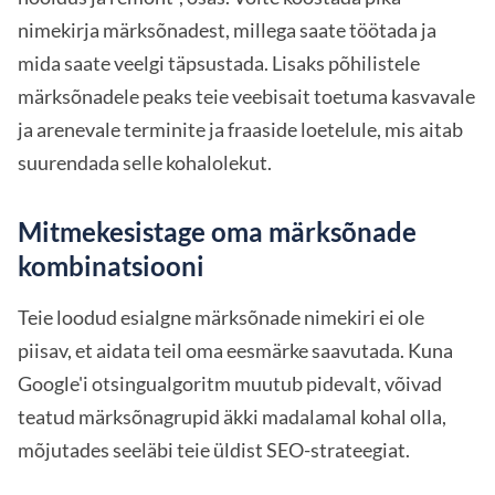
nimekirja märksõnadest, millega saate töötada ja
mida saate veelgi täpsustada. Lisaks põhilistele
märksõnadele peaks teie veebisait toetuma kasvavale
ja arenevale terminite ja fraaside loetelule, mis aitab
suurendada selle kohalolekut.
Mitmekesistage oma märksõnade
kombinatsiooni
Teie loodud esialgne märksõnade nimekiri ei ole
piisav, et aidata teil oma eesmärke saavutada. Kuna
Google'i otsingualgoritm muutub pidevalt, võivad
teatud märksõnagrupid äkki madalamal kohal olla,
mõjutades seeläbi teie üldist SEO-strateegiat.