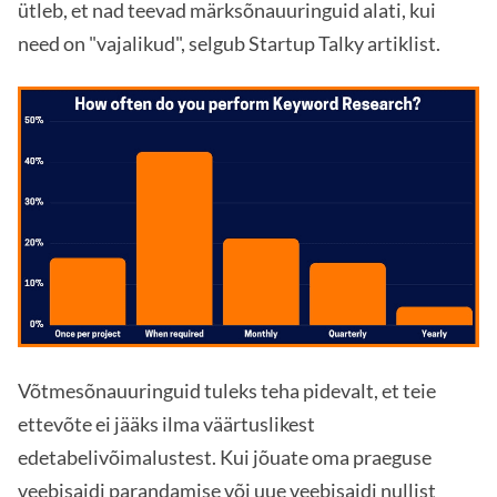
ütleb, et nad teevad märksõnauuringuid alati, kui
need on "vajalikud", selgub Startup Talky artiklist.
Võtmesõnauuringuid tuleks teha pidevalt, et teie
ettevõte ei jääks ilma väärtuslikest
edetabelivõimalustest. Kui jõuate oma praeguse
veebisaidi parandamise või uue veebisaidi nullist