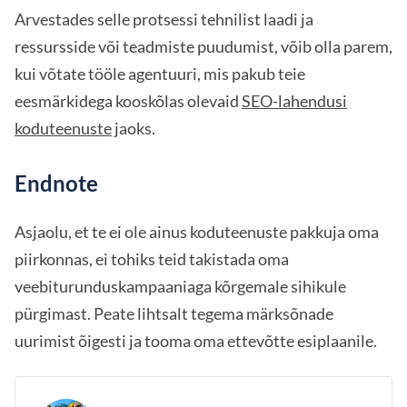
Arvestades selle protsessi tehnilist laadi ja
ressursside või teadmiste puudumist, võib olla parem,
kui võtate tööle agentuuri, mis pakub teie
eesmärkidega kooskõlas olevaid
SEO-lahendusi
koduteenuste
jaoks.
Endnote
Asjaolu, et te ei ole ainus koduteenuste pakkuja oma
piirkonnas, ei tohiks teid takistada oma
veebiturunduskampaaniaga kõrgemale sihikule
pürgimast. Peate lihtsalt tegema märksõnade
uurimist õigesti ja tooma oma ettevõtte esiplaanile.