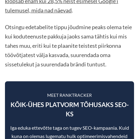
klõpsab enam kui 28,5% neist esimesel Google'i
tulemusel, mida nad näevad
.
Otsingu edetabelite tippu jõudmine peaks olema teie
kui koduteenuste pakkuja jaoks sama tähtis kui mis
tahes muu, eriti kui te plaanite teistest piirkonna
töövõtjatest välja kasvada, suurendada oma
sissetulekut ja suurendada brändi tuntust.
MEET RANKTRACKER
KÕIK-ÜHES PLATVORM TÕHUSAKS SEO-
KS
Iga eduka ettevõtte taga on tugev SEO-kampaania. Kuid
kuna on olemas lugematu hulk optimeerimisvahendeid