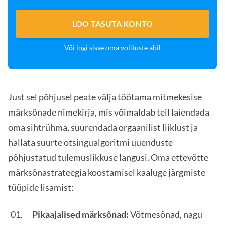
LOO TASUTA KONTO
Või
logi sisse
oma volituste abil
Just sel põhjusel peate välja töötama mitmekesise
märksõnade nimekirja, mis võimaldab teil laiendada
oma sihtrühma, suurendada orgaanilist liiklust ja
hallata suurte otsingualgoritmi uuenduste
põhjustatud tulemuslikkuse langusi. Oma ettevõtte
märksõnastrateegia koostamisel kaaluge järgmiste
tüüpide lisamist:
Pikaajalised märksõnad:
Võtmesõnad, nagu