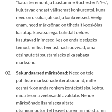
"katuste remont ja taastamine Rochester NY-s",
kujutavad endast väiksemat konkurentsi, kuna
need on üksikasjalikud ja konkreetsed. Veelgi
enam, need märksõnad on tihedalt kooskõlas
kasutaja kavatsusega. Lühidalt öeldes
kasutavad inimesed, kes on endale selgeks
teinud, millist teenust nad soovivad, oma
otsingute täpsustamiseks pika sabaga
märksõnu.
Sekundaarsed märksõnad:
Need on teie
põhiliste märksõnade iteratsioonid, mille
eesmärk on anda rohkem konteksti sisu kohta,
mida te oma veebisaidil avaldate. Nende
märksõnade lisamisega aitate
otsingumootoritel teavet paremini mõista, mis