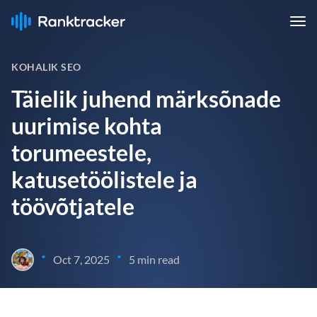
KOHALIK SEO
Täielik juhend märksõnade
uurimise kohta
torumeestele,
katusetöölistele ja
töövõtjatele
•
•
Oct 7, 2025
5 min read