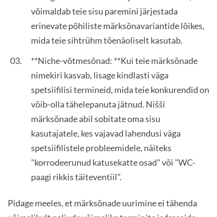
võimaldab teie sisu paremini järjestada
erinevate põhiliste märksõnavariantide lõikes,
mida teie sihtrühm tõenäoliselt kasutab.
**Niche-võtmesõnad: **Kui teie märksõnade
nimekiri kasvab, lisage kindlasti väga
spetsiifilisi termineid, mida teie konkurendid on
võib-olla tähelepanuta jätnud. Nišši
märksõnade abil sobitate oma sisu
kasutajatele, kes vajavad lahendusi väga
spetsiifilistele probleemidele, näiteks
"korrodeerunud katusekatte osad" või "WC-
paagi rikkis täiteventiil".
Pidage meeles, et märksõnade uurimine ei tähenda