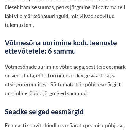
ülesehitamise suunas, peaks järgmine lõik aitama teil
läbi viia märksõnauuringuid, mis viivad soovitud
tulemusteni.
Võtmesõna uurimine koduteenuste
ettevõtetele: 6 sammu
Võtmesõnade uurimine võtab aega, sest teie eesmärk
on veenduda, et teil on nimekiri kõrge väärtusega
otsinguterminitest. Sõltumata teie põhieesmärgist
on oluline läbida järgmised sammud:
Seadke selged eesmärgid
Enamasti soovite kindlaks määrata peamise põhjuse,