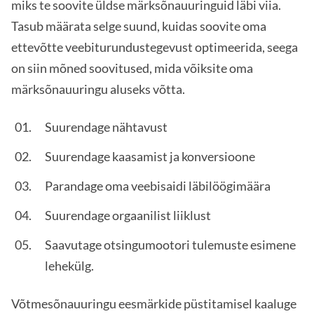
miks te soovite üldse märksõnauuringuid läbi viia.
Tasub määrata selge suund, kuidas soovite oma
ettevõtte veebiturundustegevust optimeerida, seega
on siin mõned soovitused, mida võiksite oma
märksõnauuringu aluseks võtta.
Suurendage nähtavust
Suurendage kaasamist ja konversioone
Parandage oma veebisaidi läbilöögimäära
Suurendage orgaanilist liiklust
Saavutage otsingumootori tulemuste esimene
lehekülg.
Võtmesõnauuringu eesmärkide püstitamisel kaaluge