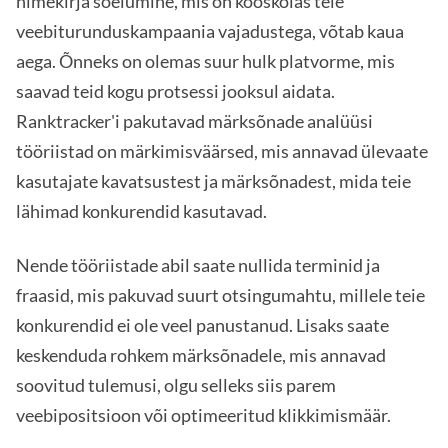
nimekirja sõelumine, mis on kooskõlas teie
veebiturunduskampaania vajadustega, võtab kaua
aega. Õnneks on olemas suur hulk platvorme, mis
saavad teid kogu protsessi jooksul aidata.
Ranktracker'i pakutavad märksõnade analüüsi
tööriistad on märkimisväärsed, mis annavad ülevaate
kasutajate kavatsustest ja märksõnadest, mida teie
lähimad konkurendid kasutavad.
Nende tööriistade abil saate nullida terminid ja
fraasid, mis pakuvad suurt otsingumahtu, millele teie
konkurendid ei ole veel panustanud. Lisaks saate
keskenduda rohkem märksõnadele, mis annavad
soovitud tulemusi, olgu selleks siis parem
veebipositsioon või optimeeritud klikkimismäär.