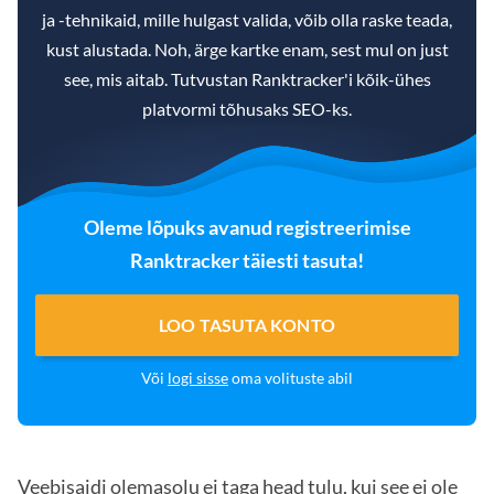
ja -tehnikaid, mille hulgast valida, võib olla raske teada,
kust alustada. Noh, ärge kartke enam, sest mul on just
see, mis aitab. Tutvustan Ranktracker'i kõik-ühes
platvormi tõhusaks SEO-ks.
Oleme lõpuks avanud registreerimise
Ranktracker täiesti tasuta!
LOO TASUTA KONTO
Või
logi sisse
oma volituste abil
Veebisaidi olemasolu ei taga head tulu, kui see ei ole