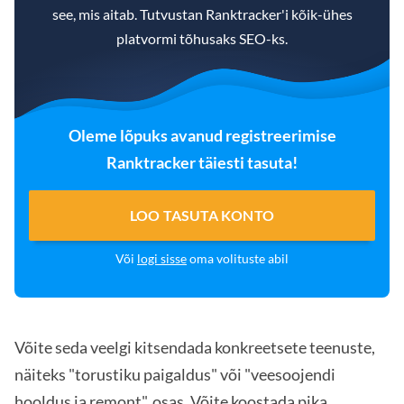
see, mis aitab. Tutvustan Ranktracker'i kõik-ühes
platvormi tõhusaks SEO-ks.
Oleme lõpuks avanud registreerimise
Ranktracker täiesti tasuta!
LOO TASUTA KONTO
Või
logi sisse
oma volituste abil
Võite seda veelgi kitsendada konkreetsete teenuste,
näiteks "torustiku paigaldus" või "veesoojendi
hooldus ja remont", osas. Võite koostada pika