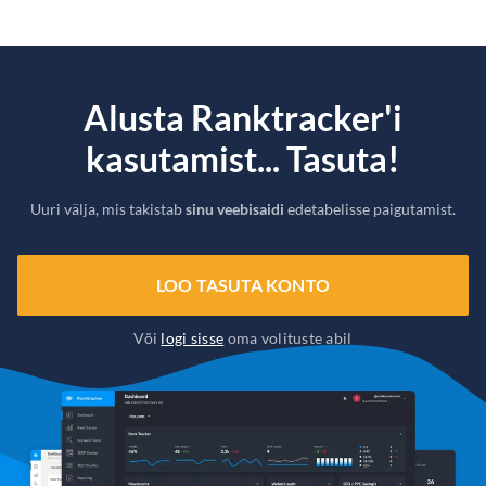
Alusta Ranktracker'i
kasutamist... Tasuta!
Uuri välja, mis takistab
sinu veebisaidi
edetabelisse paigutamist.
LOO TASUTA KONTO
Või
logi sisse
oma volituste abil