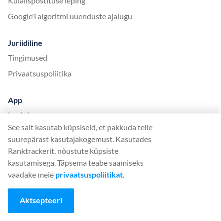
Külalispostituse leping
Google'i algoritmi uuenduste ajalugu
Juriidiline
Tingimused
Privaatsuspoliitika
App
Logi sisse
See sait kasutab küpsiseid, et pakkuda teile
Registreeru
suurepärast kasutajakogemust. Kasutades
Hinnakujundus
Ranktrackerit, nõustute küpsiste
Rakenduse verstapostid
kasutamisega. Täpsema teabe saamiseks
vaadake meie
privaatsuspoliitikat
.
Kasutajatugi
Keeled
Aktsepteeri
English (English)