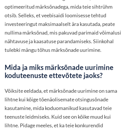
optimeeritud märksõnadega, mida teie sihtrühm
otsib. Selleks, et veebisaidi loomisesse tehtud
investeeringut maksimaalselt ära kasutada, peate
nullima märksõnad, mis pakuvad parimaid võimalusi
nähtavuse ja kaasatuse parandamiseks. Siinkohal
tulebki mängu tõhus märksõnade uurimine.
Mida ja miks märksõnade uurimine
koduteenuste ettevõtete jaoks?
Võiksite eeldada, et märksõnade uurimine on sama
lihtne kui kõige tõenäolisemate otsingusõnade
kasutamine, mida koduomanikud kasutavad teie
teenuste leidmiseks. Kuid see on kõike muud kui
lihtne. Pidage meeles, et ka teie konkurendid