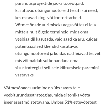
parandusprojektide jaoks töövõtjaid,
kasutavad otsingumootoreid teisiti kui need,
kes ostavad kingi või kontoritarbeid.
Võtmesõnade uurimiseks aega võttes ei leia
mitte ainult õigeid termineid, mida oma
veebisaidil kasutada, vaid saad ka aru, kuidas
potentsiaalsed kliendid kasutavad
otsingumootoreid ja kuidas nad leiavad teavet,
mis võimaldab sul kohandada oma
sisustrateegiat sellisele käitumisele paremini
vastavaks.
Võtmesõnade uurimine on üks samm teie
veebiturundusstrateegias, mida ei tohiks võtta
iseenesestmõistetavana. Umbes
51% ettevõtetest