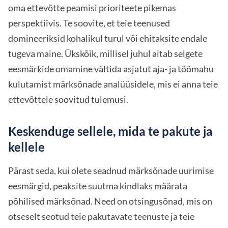
oma ettevõtte peamisi prioriteete pikemas
perspektiivis. Te soovite, et teie teenused
domineeriksid kohalikul turul või ehitaksite endale
tugeva maine. Ükskõik, millisel juhul aitab selgete
eesmärkide omamine vältida asjatut aja- ja töömahu
kulutamist märksõnade analüüsidele, mis ei anna teie
ettevõttele soovitud tulemusi.
Keskenduge sellele, mida te pakute ja
kellele
Pärast seda, kui olete seadnud märksõnade uurimise
eesmärgid, peaksite suutma kindlaks määrata
põhilised märksõnad. Need on otsingusõnad, mis on
otseselt seotud teie pakutavate teenuste ja teie