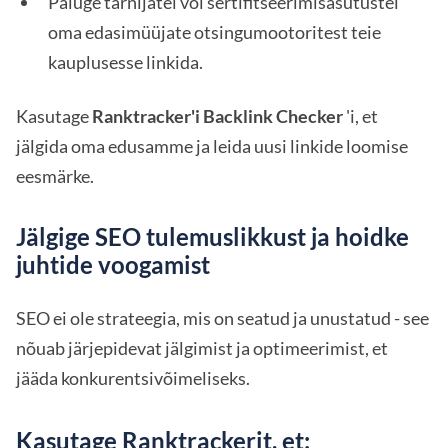
Paluge tarnijatel või sertifitseerimisasutustel
oma edasimüüjate otsingumootoritest teie
kauplusesse linkida.
Kasutage
Ranktracker'i Backlink Checker
'i, et
jälgida oma edusamme ja leida uusi linkide loomise
eesmärke.
Jälgige SEO tulemuslikkust ja hoidke
juhtide voogamist
SEO ei ole strateegia, mis on seatud ja unustatud - see
nõuab järjepidevat jälgimist ja optimeerimist, et
jääda konkurentsivõimeliseks.
Kasutage Ranktrackerit, et: