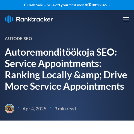
⚡ Flash Sale — 90% off your first month
⏳
00
:
29
:
44
→
AUTODE SEO
Autoremonditöökoja SEO:
Service Appointments:
Ranking Locally &amp; Drive
More Service Appointments
•
•
Apr 4, 2025
3 min read