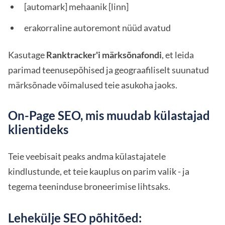
[automark] mehaanik [linn]
erakorraline autoremont nüüd avatud
Kasutage
Ranktracker'i märksõnafondi
, et leida
parimad teenusepõhised ja geograafiliselt suunatud
märksõnade võimalused teie asukoha jaoks.
On-Page SEO, mis muudab külastajad
klientideks
Teie veebisait peaks andma külastajatele
kindlustunde, et teie kauplus on parim valik - ja
tegema teeninduse broneerimise lihtsaks.
Lehekülje SEO põhitõed: