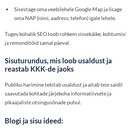
Sisestage oma veebilehele Google Map ja lisage
oma NAP (nimi, aadress, telefon) igale lehele.
Tugev kohalik SEO toob rohkem sissekäike, kohtumisi
ja remonditöid samal päeval.
Sisuturundus, mis loob usaldust ja
reastab KKK-de jaoks
Publiku harimine tekitab usaldust ja aitab teie saidil
saavutada kohtade järjekoha informatiivsete ja
pikaajaliste otsingusõnade puhul.
Blogi ja sisu ideed: