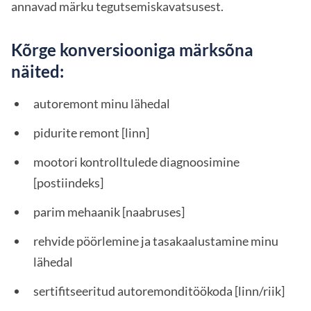
annavad märku tegutsemiskavatsusest.
Kõrge konversiooniga märksõna
näited:
autoremont minu lähedal
pidurite remont [linn]
mootori kontrolltulede diagnoosimine
[postiindeks]
parim mehaanik [naabruses]
rehvide pöörlemine ja tasakaalustamine minu
lähedal
sertifitseeritud autoremonditöökoda [linn/riik]