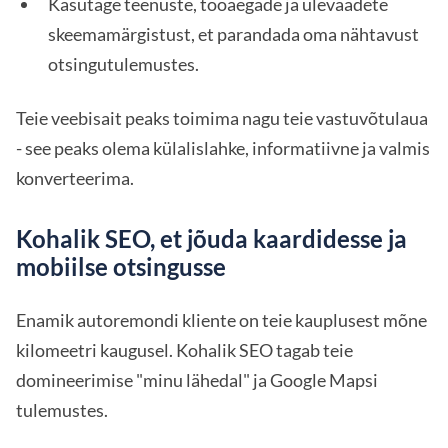
Kasutage teenuste, tööaegade ja ülevaadete
skeemamärgistust, et parandada oma nähtavust
otsingutulemustes.
Teie veebisait peaks toimima nagu teie vastuvõtulaua
- see peaks olema külalislahke, informatiivne ja valmis
konverteerima.
Kohalik SEO, et jõuda kaardidesse ja
mobiilse otsingusse
Enamik autoremondi kliente on teie kauplusest mõne
kilomeetri kaugusel. Kohalik SEO tagab teie
domineerimise "minu lähedal" ja Google Mapsi
tulemustes.