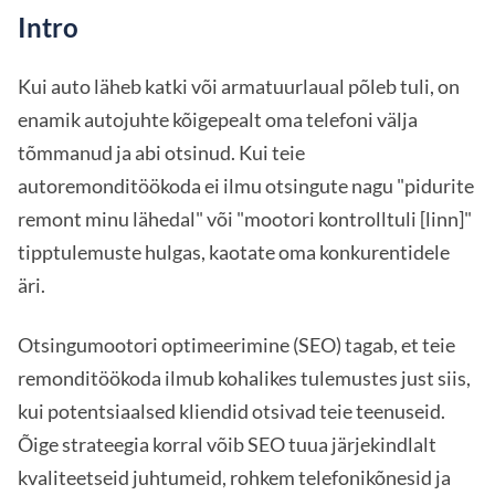
Intro
Kui auto läheb katki või armatuurlaual põleb tuli, on
enamik autojuhte kõigepealt oma telefoni välja
tõmmanud ja abi otsinud. Kui teie
autoremonditöökoda ei ilmu otsingute nagu "pidurite
remont minu lähedal" või "mootori kontrolltuli [linn]"
tipptulemuste hulgas, kaotate oma konkurentidele
äri.
Otsingumootori optimeerimine (SEO) tagab, et teie
remonditöökoda ilmub kohalikes tulemustes just siis,
kui potentsiaalsed kliendid otsivad teie teenuseid.
Õige strateegia korral võib SEO tuua järjekindlalt
kvaliteetseid juhtumeid, rohkem telefonikõnesid ja