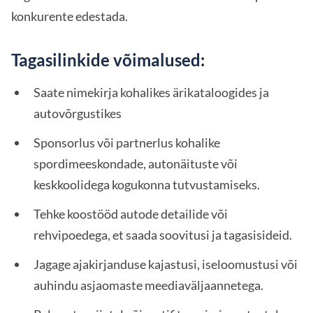
konkurente edestada.
Tagasilinkide võimalused:
Saate nimekirja kohalikes ärikataloogides ja
autovõrgustikes
Sponsorlus või partnerlus kohalike
spordimeeskondade, autonäituste või
keskkoolidega kogukonna tutvustamiseks.
Tehke koostööd autode detailide või
rehvipoedega, et saada soovitusi ja tagasisideid.
Jagage ajakirjanduse kajastusi, iseloomustusi või
auhindu asjaomaste meediaväljaannetega.