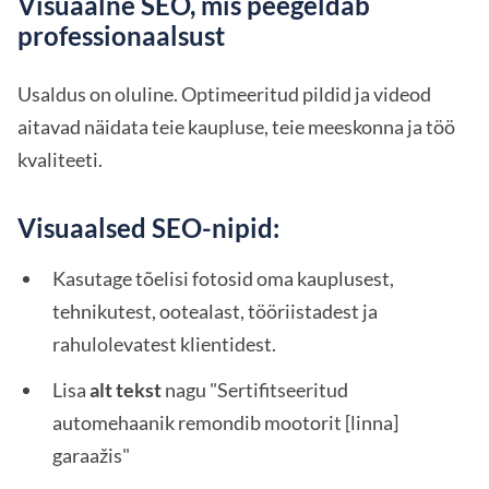
Visuaalne SEO, mis peegeldab
professionaalsust
Usaldus on oluline. Optimeeritud pildid ja videod
aitavad näidata teie kaupluse, teie meeskonna ja töö
kvaliteeti.
Visuaalsed SEO-nipid:
Kasutage tõelisi fotosid oma kauplusest,
tehnikutest, ootealast, tööriistadest ja
rahulolevatest klientidest.
Lisa
alt tekst
nagu "Sertifitseeritud
automehaanik remondib mootorit [linna]
garaažis"