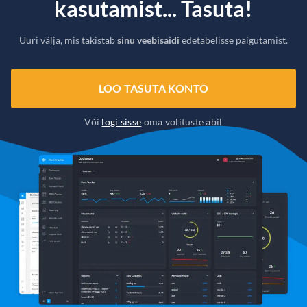
kasutamist... Tasuta!
Uuri välja, mis takistab
sinu veebisaidi
edetabelisse paigutamist.
LOO TASUTA KONTO
Või
logi sisse
oma volituste abil