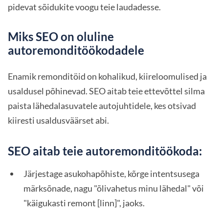
pidevat sõidukite voogu teie laudadesse.
Miks SEO on oluline
autoremonditöökodadele
Enamik remonditöid on kohalikud, kiireloomulised ja
usaldusel põhinevad. SEO aitab teie ettevõttel silma
paista lähedalasuvatele autojuhtidele, kes otsivad
kiiresti usaldusväärset abi.
SEO aitab teie autoremonditöökoda:
Järjestage asukohapõhiste, kõrge intentsusega
märksõnade, nagu "õlivahetus minu lähedal" või
"käigukasti remont [linn]", jaoks.