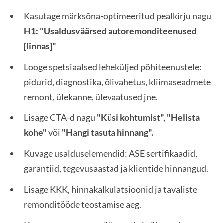
Kasutage märksõna-optimeeritud pealkirju nagu
H1: "Usaldusväärsed autoremonditeenused
[linnas]"
Looge spetsiaalsed leheküljed põhiteenustele:
pidurid, diagnostika, õlivahetus, kliimaseadmete
remont, ülekanne, ülevaatused jne.
Lisage CTA-d nagu
"Küsi kohtumist", "Helista
kohe"
või
"Hangi tasuta hinnang".
Kuvage usalduselemendid: ASE sertifikaadid,
garantiid, tegevusaastad ja klientide hinnangud.
Lisage KKK, hinnakalkulatsioonid ja tavaliste
remonditööde teostamise aeg.