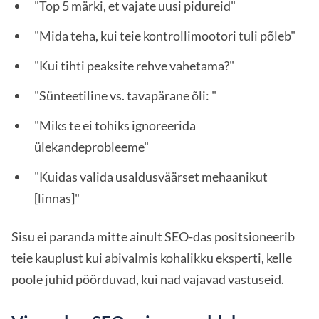
"Top 5 märki, et vajate uusi pidureid"
"Mida teha, kui teie kontrollimootori tuli põleb"
"Kui tihti peaksite rehve vahetama?"
"Sünteetiline vs. tavapärane õli: "
"Miks te ei tohiks ignoreerida
ülekandeprobleeme"
"Kuidas valida usaldusväärset mehaanikut
[linnas]"
Sisu ei paranda mitte ainult SEO-das positsioneerib
teie kauplust kui abivalmis kohalikku eksperti, kelle
poole juhid pöörduvad, kui nad vajavad vastuseid.