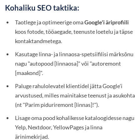
Kohaliku SEO taktika:
Taotlege ja optimeerige oma
Google'i äriprofiili
koos fotode, tööaegade, teenuste loetelu ja täpse
kontaktandmetega.
Kasutage linna- ja linnaosa-spetsiifilisi märksõnu
nagu "autopood [linnaosa]" või "autoremont
[maakond]".
Paluge rahulolevatel klientidel jätta Google'i
arvustused, milles mainitakse teenust ja asukohta
(nt "Parim piduriremont [linnas]!").
Lisage oma pood kohalikesse kataloogidesse nagu
Yelp, Nextdoor, YellowPages ja linna
ärinimekirjad.