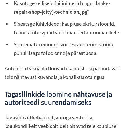
Kasutage selliseid failinimesid nagu
"brake-
repair-shop-[city]-technician.jpg"
Sisestage lühivideod: kaupluse ekskursioonid,
tehnikaintervjuud või nõuanded autoomanikele.
Suuremate remondi- või restaureerimistööde
puhul lisage fotod enne ja pärast seda.
Autentsed visuaalid loovad usaldust - ja parandavad
teie nähtavust kuvandis ja kohalikus otsingus.
Tagasilinkide loomine nähtavuse ja
autoriteedi suurendamiseks
Tagasilinkid kohalikelt, autoga seotud ja
kogukondlikelt veebisaitidelt aitavad teie kauplusel