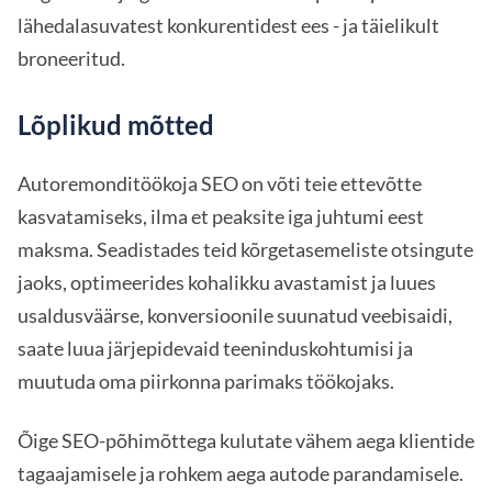
lähedalasuvatest konkurentidest ees - ja täielikult
broneeritud.
Lõplikud mõtted
Autoremonditöökoja SEO on võti teie ettevõtte
kasvatamiseks, ilma et peaksite iga juhtumi eest
maksma. Seadistades teid kõrgetasemeliste otsingute
jaoks, optimeerides kohalikku avastamist ja luues
usaldusväärse, konversioonile suunatud veebisaidi,
saate luua järjepidevaid teeninduskohtumisi ja
muutuda oma piirkonna parimaks töökojaks.
Õige SEO-põhimõttega kulutate vähem aega klientide
tagaajamisele ja rohkem aega autode parandamisele.