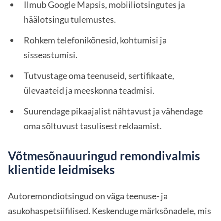
Ilmub Google Mapsis, mobiiliotsingutes ja
häälotsingu tulemustes.
Rohkem telefonikõnesid, kohtumisi ja
sisseastumisi.
Tutvustage oma teenuseid, sertifikaate,
ülevaateid ja meeskonna teadmisi.
Suurendage pikaajalist nähtavust ja vähendage
oma sõltuvust tasulisest reklaamist.
Võtmesõnauuringud remondivalmis
klientide leidmiseks
Autoremondiotsingud on väga teenuse- ja
asukohaspetsiifilised. Keskenduge märksõnadele, mis