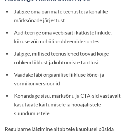
Jälgige oma parimate teenuste ja kohalike
märksõnade järjestust
Auditeerige oma veebisaiti katkiste linkide,
kiiruse või mobiiliprobleemide suhtes.
Jälgige, millised teenuslehed toovad kõige
rohkem liiklust ja kohtumiste taotlusi.
Vaadake läbi orgaanilise liikluse kõne- ja
vormikonversioonid
Kohandage sisu, märksõnu ja CTA-sid vastavalt
kasutajate käitumisele ja hooajalistele
suundumustele.
Regulaarne jälgimine aitab teie kauplusel püsida