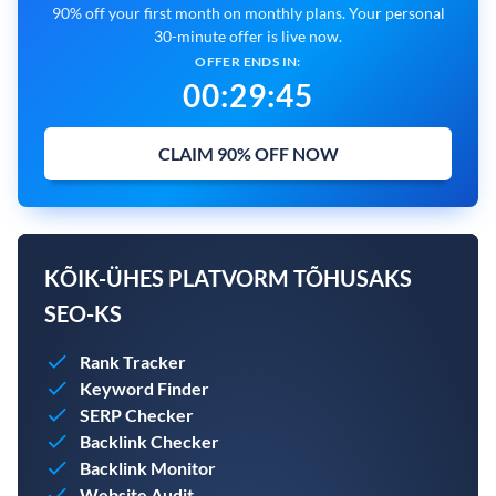
90% off your first month on monthly plans. Your personal
30-minute offer is live now.
OFFER ENDS IN:
00
:
29
:
44
CLAIM 90% OFF NOW
KÕIK-ÜHES PLATVORM TÕHUSAKS
SEO-KS
Rank Tracker
Keyword Finder
SERP Checker
Backlink Checker
Backlink Monitor
Website Audit