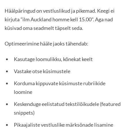
Häälpäringud on vestluslikud ja pikemad. Keegi ei
kirjuta "ilm Auckland homme kell 15.00". Aga nad
küsivad oma seadmelt täpselt seda.
Optimeerimine hääle jaoks tähendab:
Kasutage loomulikku, kõnekat keelt
Vastake otse küsimustele
Korduma kippuvate küsimuste rubriikide
loomine
Keskenduge eelistatud tekstilõikudele (featured
snippets)
Pikaajaliste vestluslike märksõnade lisamine