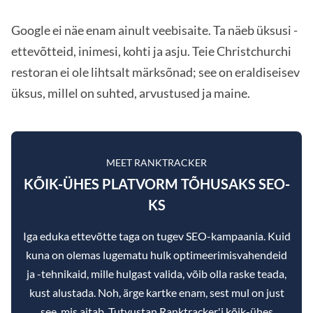
Google ei näe enam ainult veebisaite. Ta näeb üksusi -
ettevõtteid, inimesi, kohti ja asju. Teie Christchurchi
restoran ei ole lihtsalt märksõnad; see on eraldiseisev
üksus, millel on suhted, arvustused ja maine.
MEET RANKTRACKER
KÕIK-ÜHES PLATVORM TÕHUSAKS SEO-
KS
Iga eduka ettevõtte taga on tugev SEO-kampaania. Kuid
kuna on olemas lugematu hulk optimeerimisvahendeid
ja -tehnikaid, mille hulgast valida, võib olla raske teada,
kust alustada. Noh, ärge kartke enam, sest mul on just
see, mis aitab. Tutvustan Ranktracker'i kõik-ühes