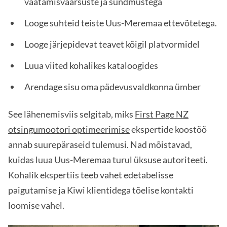
vaatamisväärsuste ja sündmustega
Looge suhteid teiste Uus-Meremaa ettevõtetega.
Looge järjepidevat teavet kõigil platvormidel
Luua viited kohalikes kataloogides
Arendage sisu oma pädevusvaldkonna ümber
See lähenemisviis selgitab, miks
First Page NZ
otsingumootori optimeerimise
ekspertide koostöö
annab suurepäraseid tulemusi. Nad mõistavad,
kuidas luua Uus-Meremaa turul üksuse autoriteeti.
Kohalik ekspertiis teeb vahet edetabelisse
paigutamise ja Kiwi klientidega tõelise kontakti
loomise vahel.