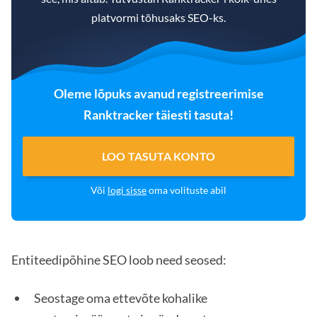
platvormi tõhusaks SEO-ks.
Oleme lõpuks avanud registreerimise
Ranktracker täiesti tasuta!
LOO TASUTA KONTO
Või
logi sisse
oma volituste abil
Entiteedipõhine SEO loob need seosed:
Seostage oma ettevõte kohalike