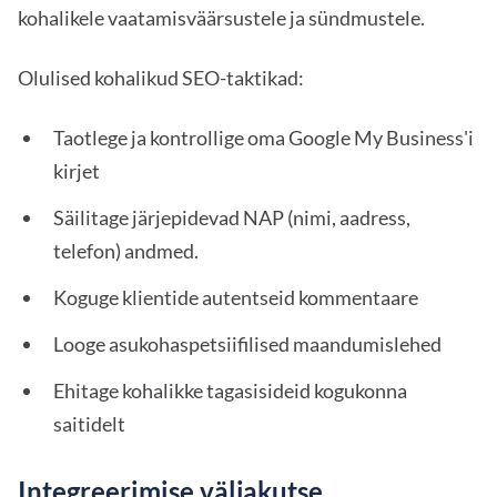
kohalikele vaatamisväärsustele ja sündmustele.
Olulised kohalikud SEO-taktikad:
Taotlege ja kontrollige oma Google My Business'i
kirjet
Säilitage järjepidevad NAP (nimi, aadress,
telefon) andmed.
Koguge klientide autentseid kommentaare
Looge asukohaspetsiifilised maandumislehed
Ehitage kohalikke tagasisideid kogukonna
saitidelt
Integreerimise väljakutse