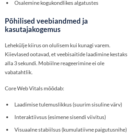
Osalemine kogukondlikes algatustes
Põhilised veebiandmed ja
kasutajakogemus
Lehekülje kiirus on olulisem kui kunagi varem.
Kiievlased ootavad, et veebisaitide laadimine kestaks
alla 3 sekundi. Mobiilne reageerimine ei ole
vabatahtlik.
Core Web Vitals mõõdab:
Laadimise tulemuslikkus (suurim sisuline värv)
Interaktiivsus (esimene sisendi viivitus)
Visuaalne stabiilsus (kumulatiivne paigutusnihe)