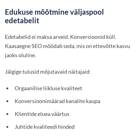
Edukuse mõõtmine väljaspool
edetabelit
Edetabelid ei maksa arveid. Konversioonid küll.
Kaasaegne SEO mõõdab seda, mis on ettevõtte kasvu
jaoks oluline.
Jälgige tulusid mõjutavaid näitajaid:
Orgaanilise liikluse kvaliteet
Konversioonimäärad kanalite kaupa
Klientide eluea väärtus
Juhtide kvaliteedi hinded