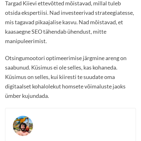
Targad Kiievi ettevõtted mõistavad, millal tuleb
otsida ekspertiisi. Nad investeerivad strateegiatesse,
mis tagavad pikaajalise kasvu. Nad mõistavad, et
kaasaegne SEO tähendab ühendust, mitte
manipuleerimist.
Otsingumootori optimeerimise järgmine areng on
saabunud. Küsimus ei ole selles, kas kohaneda.
Küsimus on selles, kui kiiresti te suudate oma
digitaalset kohalolekut homsete võimaluste jaoks
ümber kujundada.