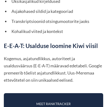
Üksikasjalikud kirjeldused
Asjakohased sildid ja kategooriad
Transkriptsioonid otsingumootorite jaoks
Kohalikud viited ja kontekst
E-E-A-T: Usalduse loomine Kiwi viisil
Kogemus, asjatundlikkus, autoriteet ja
usaldusväärsus (E-E-A-T) määravad edetabeli. Google
premeerib tõelist asjatundlikkust. Uus-Meremaa
ettevõtetel on siin unikaalsed eelised.
MEET RANKTRACKER