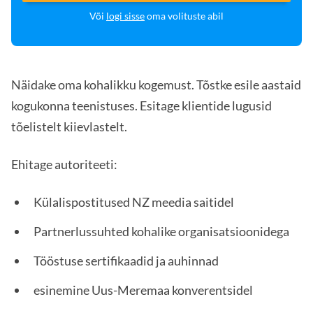
Või
logi sisse
oma volituste abil
Näidake oma kohalikku kogemust. Tõstke esile aastaid
kogukonna teenistuses. Esitage klientide lugusid
tõelistelt kiievlastelt.
Ehitage autoriteeti:
Külalispostitused NZ meedia saitidel
Partnerlussuhted kohalike organisatsioonidega
Tööstuse sertifikaadid ja auhinnad
esinemine Uus-Meremaa konverentsidel