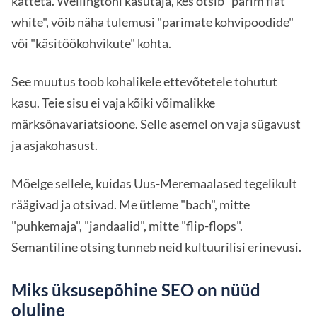
katteta. Wellingtoni kasutaja, kes otsib "parim flat
white", võib näha tulemusi "parimate kohvipoodide"
või "käsitöökohvikute" kohta.
See muutus toob kohalikele ettevõtetele tohutut
kasu. Teie sisu ei vaja kõiki võimalikke
märksõnavariatsioone. Selle asemel on vaja sügavust
ja asjakohasust.
Mõelge sellele, kuidas Uus-Meremaalased tegelikult
räägivad ja otsivad. Me ütleme "bach", mitte
"puhkemaja", "jandaalid", mitte "flip-flops".
Semantiline otsing tunneb neid kultuurilisi erinevusi.
Miks üksusepõhine SEO on nüüd
oluline