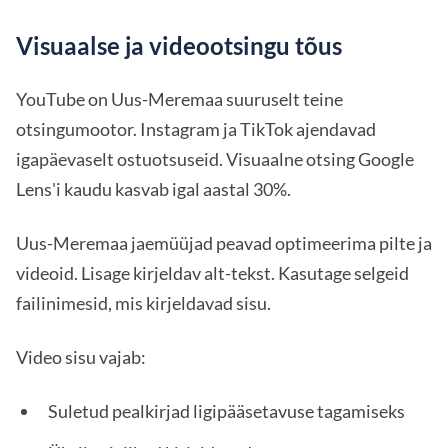
Visuaalse ja videootsingu tõus
YouTube on Uus-Meremaa suuruselt teine
otsingumootor. Instagram ja TikTok ajendavad
igapäevaselt ostuotsuseid. Visuaalne otsing Google
Lens'i kaudu kasvab igal aastal 30%.
Uus-Meremaa jaemüüjad peavad optimeerima pilte ja
videoid. Lisage kirjeldav alt-tekst. Kasutage selgeid
failinimesid, mis kirjeldavad sisu.
Video sisu vajab:
Suletud pealkirjad ligipääsetavuse tagamiseks