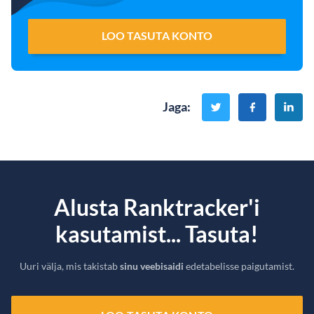
LOO TASUTA KONTO
Jaga
:
Alusta Ranktracker'i
kasutamist... Tasuta!
Uuri välja, mis takistab
sinu veebisaidi
edetabelisse paigutamist.