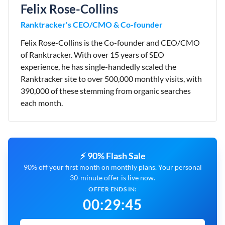
Felix Rose-Collins
Ranktracker's CEO/CMO & Co-founder
Felix Rose-Collins is the Co-founder and CEO/CMO
of Ranktracker. With over 15 years of SEO
experience, he has single-handedly scaled the
Ranktracker site to over 500,000 monthly visits, with
390,000 of these stemming from organic searches
each month.
⚡ 90% Flash Sale
90% off your first month on monthly plans. Your personal
30-minute offer is live now.
OFFER ENDS IN:
00
:
29
:
43