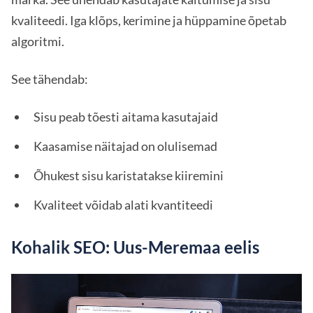
kvaliteedi. Iga klõps, kerimine ja hüppamine õpetab
algoritmi.
See tähendab:
Sisu peab tõesti aitama kasutajaid
Kaasamise näitajad on olulisemad
Õhukest sisu karistatakse kiiremini
Kvaliteet võidab alati kvantiteedi
Kohalik SEO: Uus-Meremaa eelis