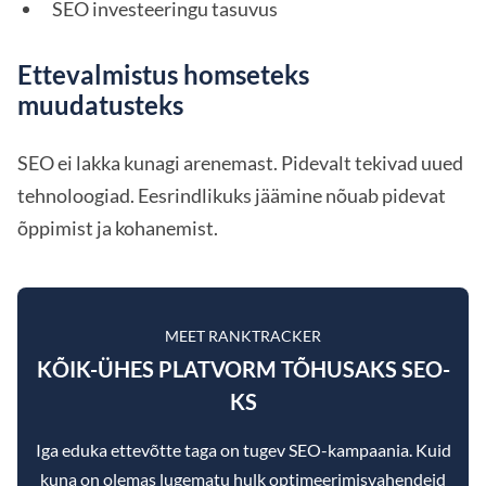
SEO investeeringu tasuvus
Ettevalmistus homseteks
muudatusteks
SEO ei lakka kunagi arenemast. Pidevalt tekivad uued
tehnoloogiad. Eesrindlikuks jäämine nõuab pidevat
õppimist ja kohanemist.
MEET RANKTRACKER
KÕIK-ÜHES PLATVORM TÕHUSAKS SEO-
KS
Iga eduka ettevõtte taga on tugev SEO-kampaania. Kuid
kuna on olemas lugematu hulk optimeerimisvahendeid