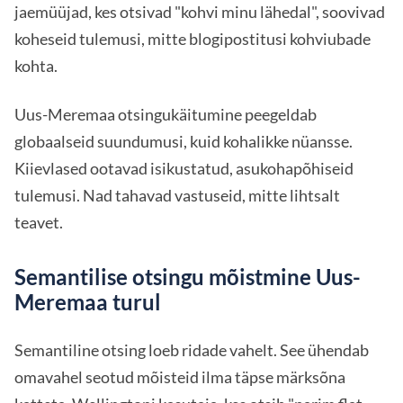
jaemüüjad, kes otsivad "kohvi minu lähedal", soovivad
koheseid tulemusi, mitte blogipostitusi kohviubade
kohta.
Uus-Meremaa otsingukäitumine peegeldab
globaalseid suundumusi, kuid kohalikke nüansse.
Kiievlased ootavad isikustatud, asukohapõhiseid
tulemusi. Nad tahavad vastuseid, mitte lihtsalt
teavet.
Semantilise otsingu mõistmine Uus-
Meremaa turul
Semantiline otsing loeb ridade vahelt. See ühendab
omavahel seotud mõisteid ilma täpse märksõna