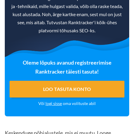
ja -tehnikaid, mille hulgast valida, võib olla raske teada,
kust alustada. Noh, ärge kartke enam, sest mul on just
see, mis aitab. Tutvustan Ranktracker'i kõik-ühes
platvormi tõhusaks SEO-ks.
Oleme lõpuks avanud registreerimise
Ranktracker täiesti tasuta!
LOO TASUTA KONTO
Või
logi sisse
oma volituste abil
Keskenduge põhialustele, mis ei muutu. Looge