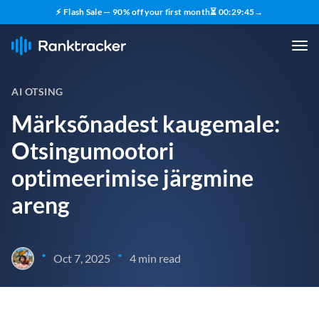
⚡ Flash Sale — 90% off your first month
⏳
00
:
29
:
43
→
AI OTSING
Märksõnadest kaugemale:
Otsingumootori
optimeerimise järgmine
areng
•
•
Oct 7, 2025
4 min read