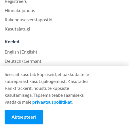
Registreeru
Hinnakujundus
Rakenduse verstapostid
Kasutajatugi
Keeled
English (English)
Deutsch (German)
Español (Spanish)
See sait kasutab küpsiseid, et pakkuda teile
Français (French)
suurepärast kasutajakogemust. Kasutades
Ranktrackerit, nõustute küpsiste
Italiano (Italian)
kasutamisega. Täpsema teabe saamiseks
日本語 (Japanese)
vaadake meie
privaatsuspoliitikat
.
Nederlands (Nederlands)
Polski (Polish)
Aktsepteeri
Português (Portuguese)