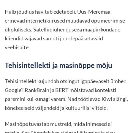
Halb jõudlus hävitab edetabeli. Uus-Meremaa
erinevad internetikiirused muudavad optimeerimise
ülioluliseks. Satelliidiühendusega maapiirkondade
kliendid vajavad samuti juurdepääsetavaid
veebisaite.
Tehisintellekti ja masinõppe mõju
Tehisintellekt kujundab otsingut igapäevaselt ümber.
Google'i RankBrain ja BERT mõistavad konteksti
paremini kui kunagi varem. Nad töötlevad Kiwi slängi,
kõnekeelseid väljendeid ja kultuurilisi viiteid.
Masinõpe tuvastab mustreid, mida inimesed ei
märka. See ühendab kasutajate käitumise ja sisu