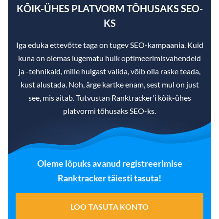
KÕIK-ÜHES PLATVORM TÕHUSAKS SEO-
KS
Iga eduka ettevõtte taga on tugev SEO-kampaania. Kuid
kuna on olemas lugematu hulk optimeerimisvahendeid
ja -tehnikaid, mille hulgast valida, võib olla raske teada,
kust alustada. Noh, ärge kartke enam, sest mul on just
see, mis aitab. Tutvustan Ranktracker'i kõik-ühes
platvormi tõhusaks SEO-ks.
Oleme lõpuks avanud registreerimise
Ranktracker täiesti tasuta!
LOO TASUTA KONTO