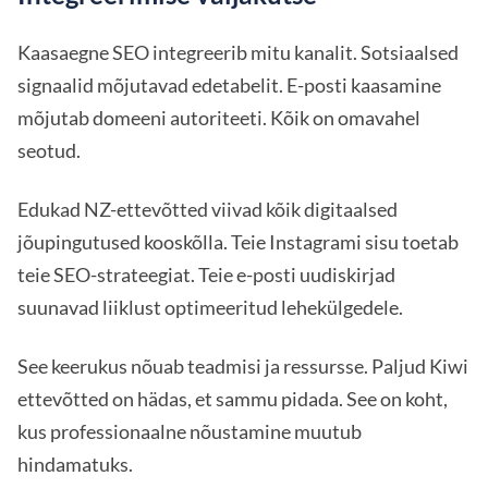
Kaasaegne SEO integreerib mitu kanalit. Sotsiaalsed
signaalid mõjutavad edetabelit. E-posti kaasamine
mõjutab domeeni autoriteeti. Kõik on omavahel
seotud.
Edukad NZ-ettevõtted viivad kõik digitaalsed
jõupingutused kooskõlla. Teie Instagrami sisu toetab
teie SEO-strateegiat. Teie e-posti uudiskirjad
suunavad liiklust optimeeritud lehekülgedele.
See keerukus nõuab teadmisi ja ressursse. Paljud Kiwi
ettevõtted on hädas, et sammu pidada. See on koht,
kus professionaalne nõustamine muutub
hindamatuks.