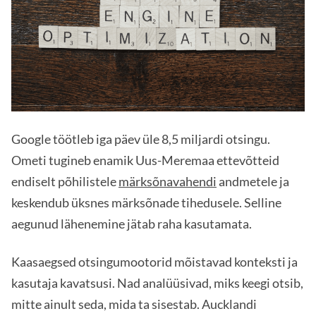
Google töötleb iga päev üle 8,5 miljardi otsingu.
Ometi tugineb enamik Uus-Meremaa ettevõtteid
endiselt põhilistele
märksõnavahendi
andmetele ja
keskendub üksnes märksõnade tihedusele. Selline
aegunud lähenemine jätab raha kasutamata.
Kaasaegsed otsingumootorid mõistavad konteksti ja
kasutaja kavatsusi. Nad analüüsivad, miks keegi otsib,
mitte ainult seda, mida ta sisestab. Aucklandi