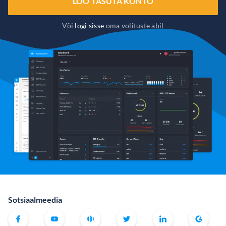
LOO TASUTA KONTO
Või
logi sisse
oma volituste abil
Sotsiaalmeedia