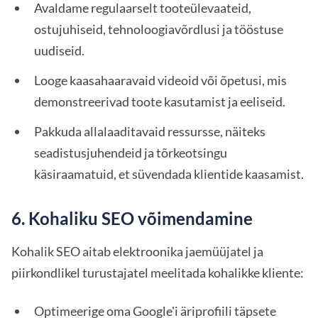
Avaldame regulaarselt tooteülevaateid,
ostujuhiseid, tehnoloogiavõrdlusi ja tööstuse
uudiseid.
Looge kaasahaaravaid videoid või õpetusi, mis
demonstreerivad toote kasutamist ja eeliseid.
Pakkuda allalaaditavaid ressursse, näiteks
seadistusjuhendeid ja tõrkeotsingu
käsiraamatuid, et süvendada klientide kaasamist.
6. Kohaliku SEO võimendamine
Kohalik SEO aitab elektroonika jaemüüjatel ja
piirkondlikel turustajatel meelitada kohalikke kliente:
Optimeerige oma Google'i äriprofiili täpsete