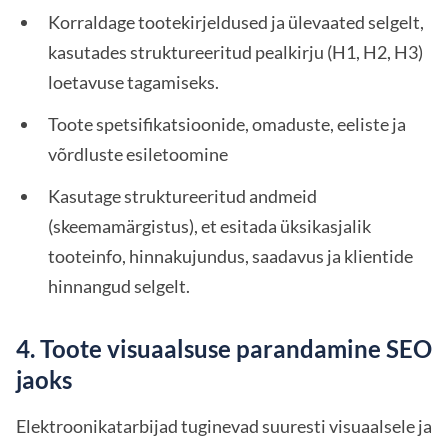
Korraldage tootekirjeldused ja ülevaated selgelt,
kasutades struktureeritud pealkirju (H1, H2, H3)
loetavuse tagamiseks.
Toote spetsifikatsioonide, omaduste, eeliste ja
võrdluste esiletoomine
Kasutage struktureeritud andmeid
(skeemamärgistus), et esitada üksikasjalik
tooteinfo, hinnakujundus, saadavus ja klientide
hinnangud selgelt.
4. Toote visuaalsuse parandamine SEO
jaoks
Elektroonikatarbijad tuginevad suuresti visuaalsele ja