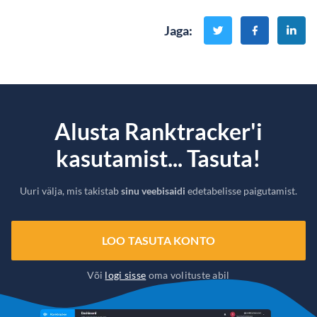
Jaga
:
Alusta Ranktracker'i
kasutamist... Tasuta!
Uuri välja, mis takistab
sinu veebisaidi
edetabelisse paigutamist.
LOO TASUTA KONTO
Või
logi sisse
oma volituste abil