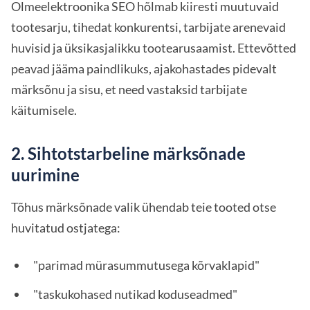
Olmeelektroonika SEO hõlmab kiiresti muutuvaid
tootesarju, tihedat konkurentsi, tarbijate arenevaid
huvisid ja üksikasjalikku tootearusaamist. Ettevõtted
peavad jääma paindlikuks, ajakohastades pidevalt
märksõnu ja sisu, et need vastaksid tarbijate
käitumisele.
2. Sihtotstarbeline märksõnade
uurimine
Tõhus märksõnade valik ühendab teie tooted otse
huvitatud ostjatega:
"parimad mürasummutusega kõrvaklapid"
"taskukohased nutikad koduseadmed"