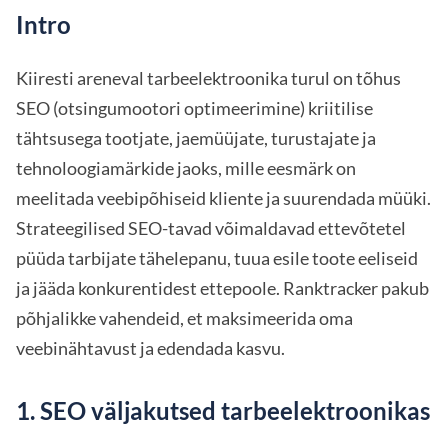
Intro
Kiiresti areneval tarbeelektroonika turul on tõhus
SEO (otsingumootori optimeerimine) kriitilise
tähtsusega tootjate, jaemüüjate, turustajate ja
tehnoloogiamärkide jaoks, mille eesmärk on
meelitada veebipõhiseid kliente ja suurendada müüki.
Strateegilised SEO-tavad võimaldavad ettevõtetel
püüda tarbijate tähelepanu, tuua esile toote eeliseid
ja jääda konkurentidest ettepoole. Ranktracker pakub
põhjalikke vahendeid, et maksimeerida oma
veebinähtavust ja edendada kasvu.
1. SEO väljakutsed tarbeelektroonikas