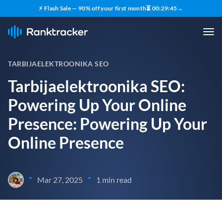
⚡ Flash Sale — 90% off your first month
⏳
00
:
29
:
45
→
TARBIJAELEKTROONIKA SEO
Tarbijaelektroonika SEO:
Powering Up Your Online
Presence: Powering Up Your
Online Presence
•
•
Mar 27, 2025
1 min read