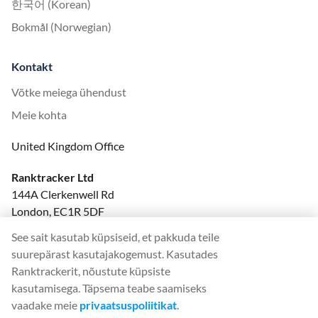
한국어 (Korean)
Bokmål (Norwegian)
Kontakt
Võtke meiega ühendust
Meie kohta
United Kingdom Office
Ranktracker Ltd
144A Clerkenwell Rd
London, EC1R 5DF
Company No: 08820809
See sait kasutab küpsiseid, et pakkuda teile
felix@ranktracker.com
suurepärast kasutajakogemust. Kasutades
Ranktrackerit, nõustute küpsiste
kasutamisega. Täpsema teabe saamiseks
vaadake meie
privaatsuspoliitikat
.
2015 -
2026
© Ranktracker. All Rights Reserved.