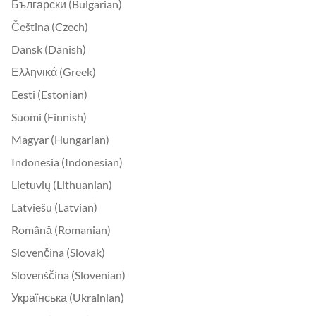
Български (Bulgarian)
Čeština (Czech)
Dansk (Danish)
Ελληνικά (Greek)
Eesti (Estonian)
Suomi (Finnish)
Magyar (Hungarian)
Indonesia (Indonesian)
Lietuvių (Lithuanian)
Latviešu (Latvian)
Română (Romanian)
Slovenčina (Slovak)
Slovenščina (Slovenian)
Українська (Ukrainian)