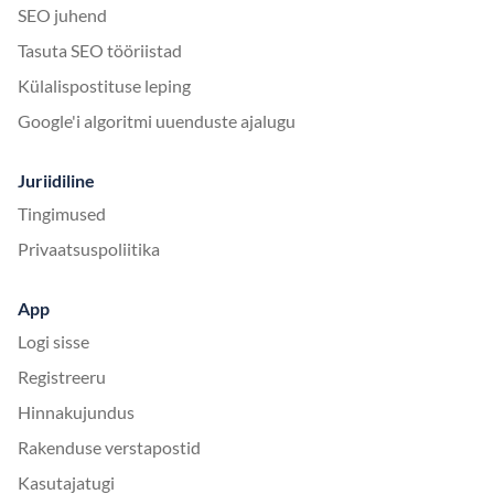
SEO juhend
Tasuta SEO tööriistad
Külalispostituse leping
Google'i algoritmi uuenduste ajalugu
Juriidiline
Tingimused
Privaatsuspoliitika
App
Logi sisse
Registreeru
Hinnakujundus
Rakenduse verstapostid
Kasutajatugi