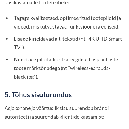
üksikasjalikule tooteteabele:
Tagage kvaliteetsed, optimeeritud tootepildid ja
videod, mis tutvustavad funktsioone ja eeliseid.
Lisage kirjeldavad alt-tekstid (nt "4K UHD Smart
TV").
Nimetage pildifailid strateegiliselt asjakohaste
toote märksõnadega (nt "wireless-earbuds-
black.jpg").
5. Tõhus sisuturundus
Asjakohane ja väärtuslik sisu suurendab brändi
autoriteeti ja suurendab klientide kaasamist: