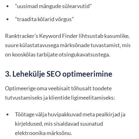
"uusimad mängude sülearvutid"
"traadita kõlarid võrgus"
Ranktracker's Keyword Finder lihtsustab kasumlike,
suure külastatavusega märksõnade tuvastamist, mis
on kooskõlas tarbijate otsingukavatsustega.
3. Lehekülje SEO optimeerimine
Optimeerige oma veebisait tõhusalt toodete
tutvustamiseks ja klientide ligimeelitamiseks:
Töötage välja huvipakkuvad meta pealkirjad ja
kirjeldused, mis sisaldavad suunatud
elektroonika märksõnu.