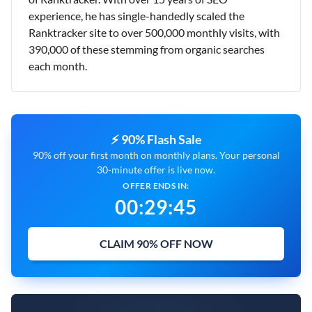
experience, he has single-handedly scaled the
Ranktracker site to over 500,000 monthly visits, with
390,000 of these stemming from organic searches
each month.
⚡ 90% Flash Sale
90% off your first month on monthly plans. Your personal
30-minute offer is live now.
OFFER ENDS IN:
00
:
29
:
45
CLAIM 90% OFF NOW