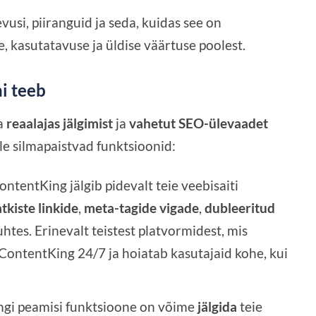
usi, piiranguid ja seda, kuidas see on
, kasutatavuse ja üldise väärtuse poolest.
i teeb
da
reaalajas jälgimist
ja
vahetut SEO-ülevaadet
lle silmapaistvad funktsioonid:
ContentKing jälgib pidevalt teie veebisaiti
tkiste linkide
,
meta-tagide vigade
,
dubleeritud
htes. Erinevalt teistest platvormidest, mis
 ContentKing 24/7 ja hoiatab kasutajaid kohe, kui
ngi peamisi funktsioone on võime
jälgida
teie