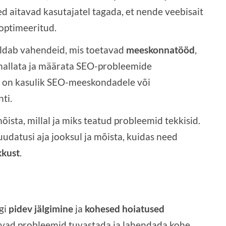
d aitavad kasutajatel tagada, et nende veebisait
 optimeeritud.
aldab vahendeid, mis toetavad
meeskonnatööd
,
 hallata ja määrata SEO-probleemide
e on kasulik SEO-meeskondadele või
ti.
õista, millal ja miks teatud probleemid tekkisid.
uudatusi aja jooksul ja mõista, kuidas need
kkust
.
gi
pidev jälgimine
ja
kohesed hoiatused
aavad probleemid tuvastada ja lahendada kohe,