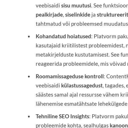
veebisaidi
sisu muutusi
. See funktsioo
pealkirjade
,
siselinkide
ja
struktureeri
tahtmatud või probleemsed muudatuse
Kohandatud hoiatused
: Platvorm pa
kasutajaid kriitilistest probleemidest,
metakirjelduste kustutamisest. See fun
reageerida probleemidele, mis võiva
Roomamissageduse kontroll
: Content
veebisaidi
külastussagedust
, tagades, 
säästes samal ajal ressursse vähem kri
lähenemise esmatähtsate lehekülgede j
Tehniline SEO Insights
: Platvorm paku
probleemide kohta, sealhulgas
kanooni