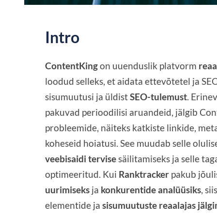
Intro
ContentKing
on uuenduslik platvorm
reaa
loodud selleks, et aidata ettevõtetel ja SEO
sisumuutusi ja üldist
SEO-tulemust
. Erine
pakuvad perioodilisi aruandeid, jälgib Con
probleemide, näiteks katkiste linkide, me
koheseid hoiatusi. See muudab selle oluli
veebisaidi tervise
säilitamiseks ja selle ta
optimeeritud. Kui
Ranktracker
pakub jõul
uurimiseks
ja
konkurentide analüüsiks
, s
elementide ja
sisumuutuste
reaalajas jälg