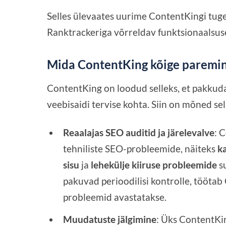
Selles ülevaates uurime ContentKingi tugev
Ranktrackeriga võrreldav funktsionaalsuse
Mida ContentKing kõige paremin
ContentKing on loodud selleks, et pakku
veebisaidi tervise kohta. Siin on mõned se
Reaalajas SEO auditid ja järelevalve
: 
tehniliste SEO-probleemide, näiteks
ka
sisu
ja
lehekülje kiiruse probleemide
su
pakuvad perioodilisi kontrolle, töötab
probleemid avastatakse.
Muudatuste jälgimine
: Üks ContentKi