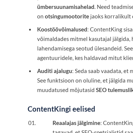
ümbersuunamisahelad
. Need teadmise
on
otsingumootorite
jaoks korralikult
Koostöövõimalused
: ContentKing sis
võimaldades mitmel kasutajal jälgida,
lahendamisega seotud ülesandeid. Se
agentuuridele, kes haldavad mitut klien
Auditi ajalugu
: Seda saab vaadata, et m
See funktsioon on oluline, et jälgida m
muudatused mõjutasid
SEO tulemusli
ContentKingi eelised
Reaalajas jälgimine
: ContentKin
tagavad, et SEO-spetsialistid s