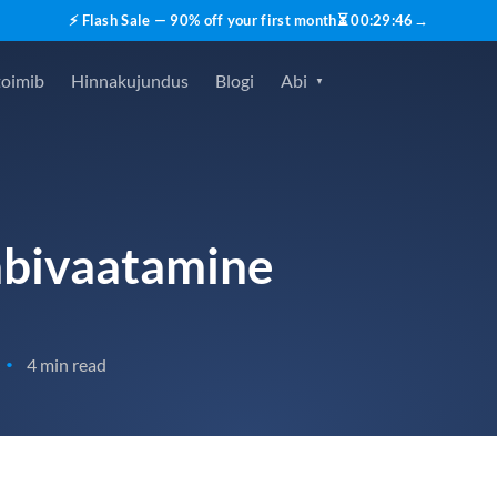
⚡ Flash Sale — 90% off your first month
⏳
00
:
29
:
45
→
toimib
Hinnakujundus
Blogi
Abi
äbivaatamine
4 min read
•