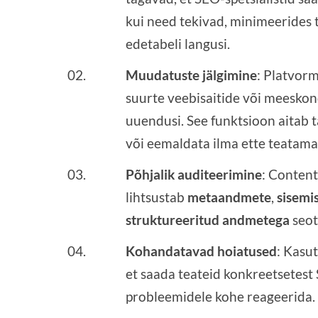
kui need tekivad, minimeerides t
edetabeli langusi.
Muudatuste jälgimine
: Platvor
suurte veebisaitide või meeskon
uuendusi. See funktsioon aitab t
või eemaldata ilma ette teatama
Põhjalik auditeerimine
: Conten
lihtsustab
metaandmete
,
sisemis
struktureeritud andmetega
seot
Kohandatavad hoiatused
: Kasu
et saada teateid konkreetsetest S
probleemidele kohe reageerida.