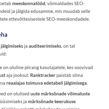
toetab
meeskonnatööd
, võimaldades SEO-
andeid ja jälgida edusamme, mis muudab selle
rtele ettevõttesisestele SEO-meeskondadele.
eha
jälgimiseks
ja
auditeerimiseks
, on tal
uid:
ee on oluline piirang kasutajatele, kes soovivad
ust
aja jooksul.
Ranktracker
paistab silma
nna
reaalajas toimuva edetabeli jälgimisega
.
eed on olulised
uute märksõnade võimaluste
üüsimiseks ja
märksõnade keerukuse