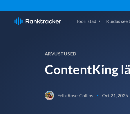
Tööriistad
Kuidas see 
ARVUSTUSED
ContentKing l
Felix Rose-Collins
Oct 21, 2025
•