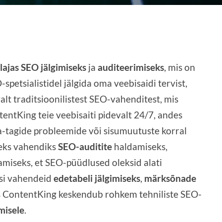
lajas SEO jälgimiseks
ja
auditeerimiseks
, mis on
-spetsialistidel jälgida oma veebisaidi tervist,
valt traditsioonilistest SEO-vahenditest, mis
tentKing teie veebisaiti pidevalt 24/7, andes
ta-tagide probleemide või sisumuutuste korral
seks vahendiks
SEO-auditite
haldamiseks,
gamiseks, et SEO-püüdlused oleksid alati
isi vahendeid
edetabeli jälgimiseks
,
märksõnade
iis ContentKing keskendub rohkem tehniliste SEO-
imisele
.