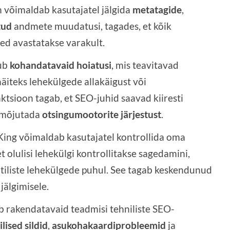
n võimaldab kasutajatel jälgida
metatagide
,
tud
andmete muudatusi, tagades, et kõik
d avastatakse varakult.
kub
kohandatavaid hoiatusi
, mis teavitavad
 näiteks lehekülgede allakäigust või
ktsioon tagab, et SEO-juhid saavad kiiresti
d mõjutada
otsingumootorite järjestust
.
King võimaldab kasutajatel kontrollida oma
et olulisi lehekülgi kontrollitakse sagedamini,
itiliste lehekülgede puhul. See tagab keskendunud
älgimisele.
b rakendatavaid teadmisi tehniliste SEO-
lised sildid
,
asukohakaardiprobleemid
ja