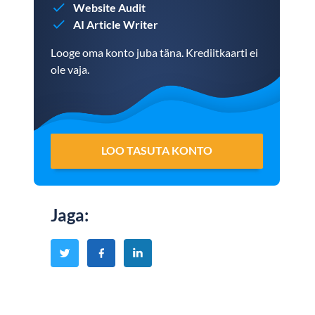
Website Audit
AI Article Writer
Looge oma konto juba täna. Krediitkaarti ei
ole vaja.
LOO TASUTA KONTO
Jaga
: