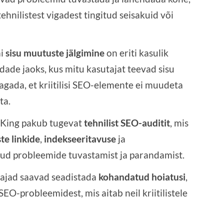
ehnilistest vigadest tingitud seisakuid või
mi
sisu muutuste jälgimine
on eriti kasulik
dade jaoks, kus mitu kasutajat teevad sisu
agada, et kriitilisi SEO-elemente ei muudeta
ta.
tKing pakub tugevat
tehnilist SEO-auditit
, mis
te linkide
,
indekseeritavuse
ja
ud probleemide tuvastamist ja parandamist.
tajad saavad seadistada
kohandatud hoiatusi
,
EO-probleemidest, mis aitab neil kriitilistele