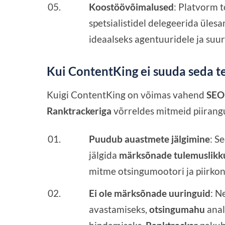
Koostöövõimalused
: Platvorm 
spetsialistidel delegeerida üles
ideaalseks agentuuridele ja suu
Kui ContentKing ei suuda seda t
Kuigi ContentKing on võimas vahend
SEO 
Ranktrackeriga
võrreldes mitmeid piirang
Puudub auastmete jälgimine
: S
jälgida
märksõnade tulemuslikk
mitme otsingumootori ja piirko
Ei ole märksõnade uuringuid
: N
avastamiseks,
otsingumahu
anal