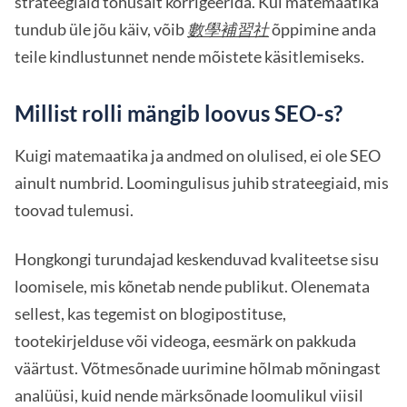
strateegiaid tõhusalt korrigeerida. Kui matemaatika
tundub üle jõu käiv, võib
數學補習社
õppimine anda
teile kindlustunnet nende mõistete käsitlemiseks.
Millist rolli mängib loovus SEO-s?
Kuigi matemaatika ja andmed on olulised, ei ole SEO
ainult numbrid. Loomingulisus juhib strateegiaid, mis
toovad tulemusi.
Hongkongi turundajad keskenduvad kvaliteetse sisu
loomisele, mis kõnetab nende publikut. Olenemata
sellest, kas tegemist on blogipostituse,
tootekirjelduse või videoga, eesmärk on pakkuda
väärtust. Võtmesõnade uurimine hõlmab mõningast
analüüsi, kuid nende märksõnade loomulikul viisil