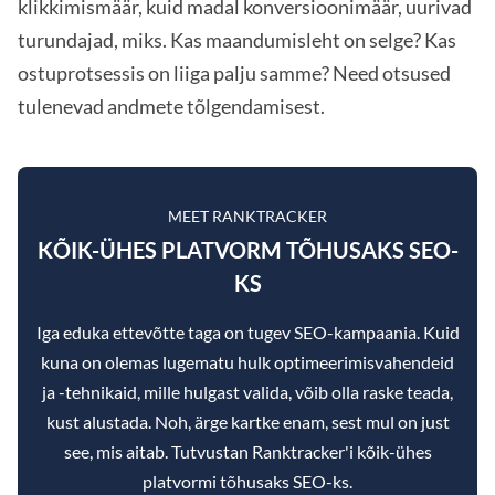
klikkimismäär, kuid madal konversioonimäär, uurivad
turundajad, miks. Kas maandumisleht on selge? Kas
ostuprotsessis on liiga palju samme? Need otsused
tulenevad andmete tõlgendamisest.
MEET RANKTRACKER
KÕIK-ÜHES PLATVORM TÕHUSAKS SEO-
KS
Iga eduka ettevõtte taga on tugev SEO-kampaania. Kuid
kuna on olemas lugematu hulk optimeerimisvahendeid
ja -tehnikaid, mille hulgast valida, võib olla raske teada,
kust alustada. Noh, ärge kartke enam, sest mul on just
see, mis aitab. Tutvustan Ranktracker'i kõik-ühes
platvormi tõhusaks SEO-ks.