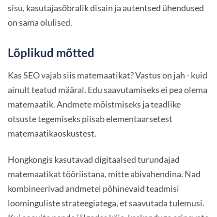
sisu, kasutajasõbralik disain ja autentsed ühendused
on sama olulised.
Lõplikud mõtted
Kas SEO vajab siis matemaatikat? Vastus on jah - kuid
ainult teatud määral. Edu saavutamiseks ei pea olema
matemaatik. Andmete mõistmiseks ja teadlike
otsuste tegemiseks piisab elementaarsetest
matemaatikaoskustest.
Hongkongis kasutavad digitaalsed turundajad
matemaatikat tööriistana, mitte abivahendina. Nad
kombineerivad andmetel põhinevaid teadmisi
loominguliste strateegiatega, et saavutada tulemusi.