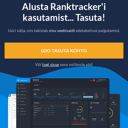
Alusta Ranktracker'i
kasutamist... Tasuta!
Uuri välja, mis takistab
sinu veebisaidi
edetabelisse paigutamist.
LOO TASUTA KONTO
Või
logi sisse
oma volituste abil