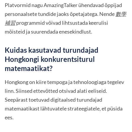
Platvormid nagu AmazingTalker ühendavad õppijad
personaalsete tundide jaoks õpetajatega. Nende
數學
補習
programmid võivad lihtsustada keerulisi
mõisteid ja suurendada enesekindlust.
Kuidas kasutavad turundajad
Hongkongi konkurentsiturul
matemaatikat?
Hongkong on kiire tempoga ja tehnoloogiaga tegelev
linn. Siinsed ettevõtted otsivad alati eeliseid.
Seepärast toetuvad digitaalsed turundajad
matemaatikast lähtuvatele strateegiatele, et püsida
ees.