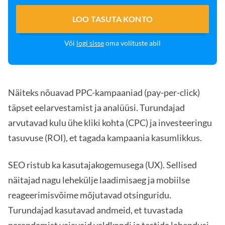
LOO TASUTA KONTO
Või
logi sisse
oma volituste abil
Näiteks nõuavad PPC-kampaaniad (pay-per-click)
täpset eelarvestamist ja analüüsi. Turundajad
arvutavad kulu ühe kliki kohta (CPC) ja investeeringu
tasuvuse (ROI), et tagada kampaania kasumlikkus.
SEO ristub ka kasutajakogemusega (UX). Sellised
näitajad nagu lehekülje laadimisaeg ja mobiilse
reageerimisvõime mõjutavad otsinguridu.
Turundajad kasutavad andmeid, et tuvastada