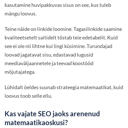
kasutamine huvipakkuvas sisus on see, kus tuleb
mängu loovus.
Teine näide on linkide loomine. Tagasilinkide saamine
kvaliteetsetelt saitidelt tõstab teie edetabelit. Kuid
see ei ole nii lihtne kui lingi küsimine. Turundajad
loovad jagatavat sisu, edastavad lugusid
meediaväljaannetele ja teevad koostööd
mõjutajatega.
Lühidalt öeldes suunab strateegia matemaatikat, kuid
loovus toob selle ellu.
Kas vajate SEO jaoks arenenud
matemaatikaoskusi?