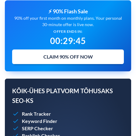
⚡ 90% Flash Sale
90% off your first month on monthly plans. Your personal
30-minute offer is live now.
OFFER ENDS IN:
00
:
29
:
44
CLAIM 90% OFF NOW
KÕIK-ÜHES PLATVORM TÕHUSAKS
SEO-KS
Rank Tracker
Keyword Finder
SERP Checker
Backlink Checker