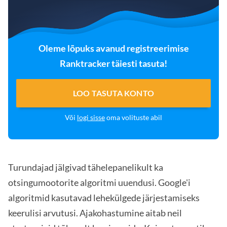
Oleme lõpuks avanud registreerimise
Ranktracker täiesti tasuta!
LOO TASUTA KONTO
Või
logi sisse
oma volituste abil
Turundajad jälgivad tähelepanelikult ka
otsingumootorite algoritmi uuendusi. Google'i
algoritmid kasutavad lehekülgede järjestamiseks
keerulisi arvutusi. Ajakohastumine aitab neil