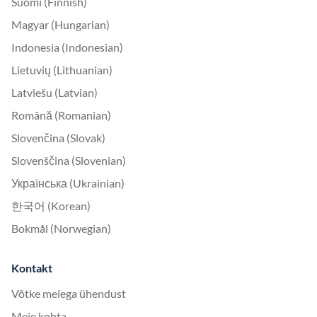
Suomi (Finnish)
Magyar (Hungarian)
Indonesia (Indonesian)
Lietuvių (Lithuanian)
Latviešu (Latvian)
Română (Romanian)
Slovenčina (Slovak)
Slovenščina (Slovenian)
Українська (Ukrainian)
한국어 (Korean)
Bokmål (Norwegian)
Kontakt
Võtke meiega ühendust
Meie kohta