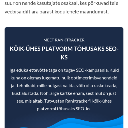
suur on nende kasutajate osakaal, kes põrkuvad teie
veebisaidilt ära pärast kodulehele maandumist.
MEET RANKTRACKER
KÕIK-ÜHES PLATVORM TÕHUSAKS SEO-
KS
Iga eduka ettevõtte taga on tugev SEO-kampaania. Kuid
kuna on olemas lugematu hulk optimeerimisvahendeid
ja -tehnikaid, mille hulgast valida, võib olla raske teada,
kust alustada. Noh, ärge kartke enam, sest mul on just
see, mis aitab. Tutvustan Ranktracker'i kõik-ühes
platvormi tõhusaks SEO-ks.