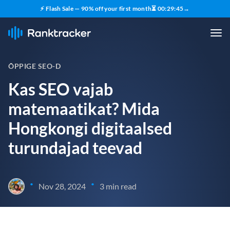
⚡ Flash Sale — 90% off your first month
⏳
00
:
29
:
44
→
ÕPPIGE SEO-D
Kas SEO vajab
matemaatikat? Mida
Hongkongi digitaalsed
turundajad teevad
•
•
Nov 28, 2024
3 min read