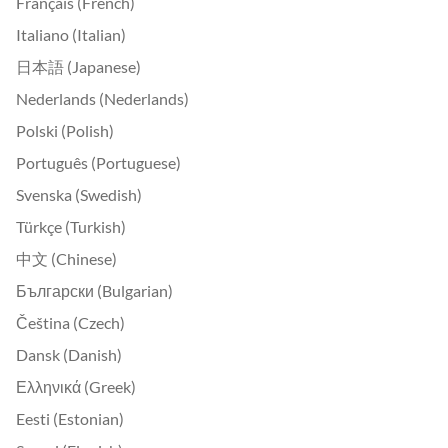
Français (French)
Italiano (Italian)
日本語 (Japanese)
Nederlands (Nederlands)
Polski (Polish)
Português (Portuguese)
Svenska (Swedish)
Türkçe (Turkish)
中文 (Chinese)
Български (Bulgarian)
Čeština (Czech)
Dansk (Danish)
Ελληνικά (Greek)
Eesti (Estonian)