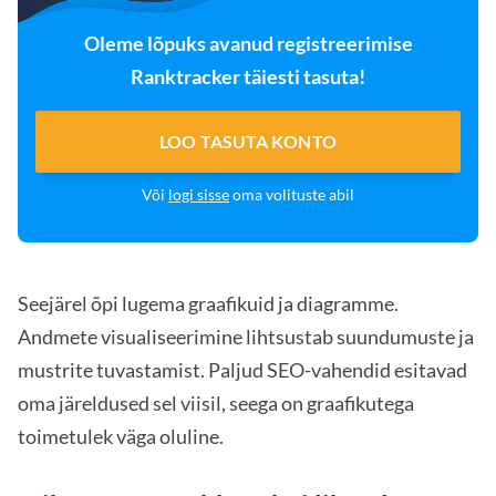
Oleme lõpuks avanud registreerimise
Ranktracker täiesti tasuta!
LOO TASUTA KONTO
Või
logi sisse
oma volituste abil
Seejärel õpi lugema graafikuid ja diagramme.
Andmete visualiseerimine lihtsustab suundumuste ja
mustrite tuvastamist. Paljud SEO-vahendid esitavad
oma järeldused sel viisil, seega on graafikutega
toimetulek väga oluline.