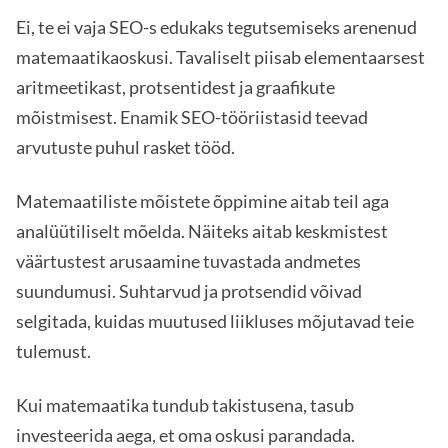
Ei, te ei vaja SEO-s edukaks tegutsemiseks arenenud
matemaatikaoskusi. Tavaliselt piisab elementaarsest
aritmeetikast, protsentidest ja graafikute
mõistmisest. Enamik SEO-tööriistasid teevad
arvutuste puhul rasket tööd.
Matemaatiliste mõistete õppimine aitab teil aga
analüütiliselt mõelda. Näiteks aitab keskmistest
väärtustest arusaamine tuvastada andmetes
suundumusi. Suhtarvud ja protsendid võivad
selgitada, kuidas muutused liikluses mõjutavad teie
tulemust.
Kui matemaatika tundub takistusena, tasub
investeerida aega, et oma oskusi parandada.