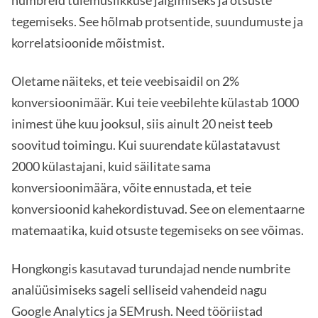
numbreid tulemuslikkuse jälgimiseks ja otsuste
tegemiseks. See hõlmab protsentide, suundumuste ja
korrelatsioonide mõistmist.
Oletame näiteks, et teie veebisaidil on 2%
konversioonimäär. Kui teie veebilehte külastab 1000
inimest ühe kuu jooksul, siis ainult 20 neist teeb
soovitud toimingu. Kui suurendate külastatavust
2000 külastajani, kuid säilitate sama
konversioonimäära, võite ennustada, et teie
konversioonid kahekordistuvad. See on elementaarne
matemaatika, kuid otsuste tegemiseks on see võimas.
Hongkongis kasutavad turundajad nende numbrite
analüüsimiseks sageli selliseid vahendeid nagu
Google Analytics ja SEMrush. Need tööriistad