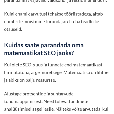
parandamist vajavaid valdkondi ja testida lahendusi.
Kuigi enamik arvutusi tehakse tööriistadega, aitab
numbrite mõistmine turundajatel teha teadlikke
otsuseid.
Kuidas saate parandada oma
matemaatikat SEO jaoks?
Kui olete SEO-s uus ja tunnete end matemaatikast
hirmutatuna, ärge muretsege. Matemaatika on lihtne
ja abiks on palju ressursse.
Alustage protsentide ja suhtarvude
tundmaõppimisest. Need tulevad andmete
analüüsimisel sageli esile. Näiteks võite arvutada, kui