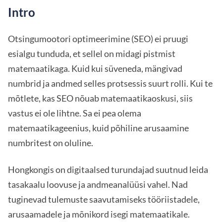
Intro
Otsingumootori optimeerimine (SEO) ei pruugi
esialgu tunduda, et sellel on midagi pistmist
matemaatikaga. Kuid kui süveneda, mängivad
numbrid ja andmed selles protsessis suurt rolli. Kui te
mõtlete, kas SEO nõuab matemaatikaoskusi, siis
vastus ei ole lihtne. Sa ei pea olema
matemaatikageenius, kuid põhiline arusaamine
numbritest on oluline.
Hongkongis on digitaalsed turundajad suutnud leida
tasakaalu loovuse ja andmeanalüüsi vahel. Nad
tuginevad tulemuste saavutamiseks tööriistadele,
arusaamadele ja mõnikord isegi matemaatikale.