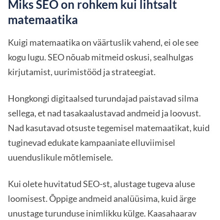
Miks SEO on rohkem kui lihtsalt
matemaatika
Kuigi matemaatika on väärtuslik vahend, ei ole see
kogu lugu. SEO nõuab mitmeid oskusi, sealhulgas
kirjutamist, uurimistööd ja strateegiat.
Hongkongi digitaalsed turundajad paistavad silma
sellega, et nad tasakaalustavad andmeid ja loovust.
Nad kasutavad otsuste tegemisel matemaatikat, kuid
tuginevad edukate kampaaniate elluviimisel
uuenduslikule mõtlemisele.
Kui olete huvitatud SEO-st, alustage tugeva aluse
loomisest. Õppige andmeid analüüsima, kuid ärge
unustage turunduse inimlikku külge. Kaasahaarav