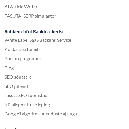
AI Article Writer
TASUTA: SERP simulaator
Rohkem infot Ranktrackerist
White Label SaaS Backlink Service
Kuidas see toimib
Partnerprogramm
Blogi
SEO sõnastik
SEO juhend
Tasuta SEO tööriistad
Külalispostituse leping
Google'i algoritmi uuenduste ajalugu