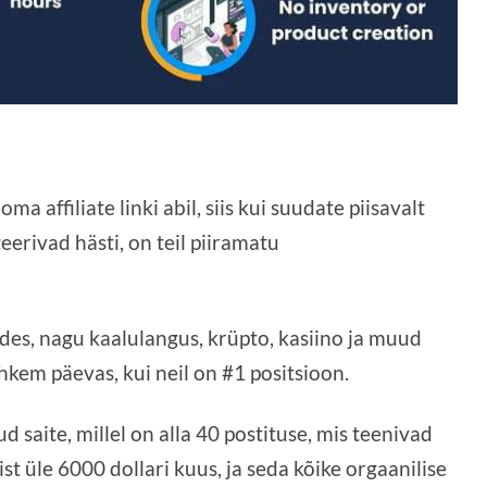
ma affiliate linki abil, siis kui suudate piisavalt
teerivad hästi, on teil piiramatu
des, nagu kaalulangus, krüpto, kasiino ja muud
ohkem päevas, kui neil on #1 positsioon.
d saite, millel on alla 40 postituse, mis teenivad
t üle 6000 dollari kuus, ja seda kõike orgaanilise