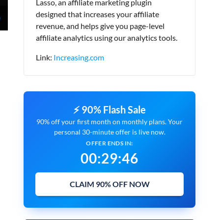
Lasso, an affiliate marketing plugin
designed that increases your affiliate
revenue, and helps give you page-level
affiliate analytics using our analytics tools.
Link:
Increasing.com
⚡ 90% Flash Sale
90% off your first month on monthly plans. Your
personal 30-minute offer is live now.
OFFER ENDS IN:
00
:
29
:
45
CLAIM 90% OFF NOW