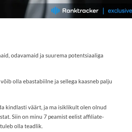
maid, odavamaid ja suurema potentsiaaliga
õib olla ebastabiilne ja sellega kaasneb palju
a kindlasti väärt, ja ma isiklikult olen olnud
tat. Siin on minu 7 peamist eelist affiliate-
uleb olla teadlik.