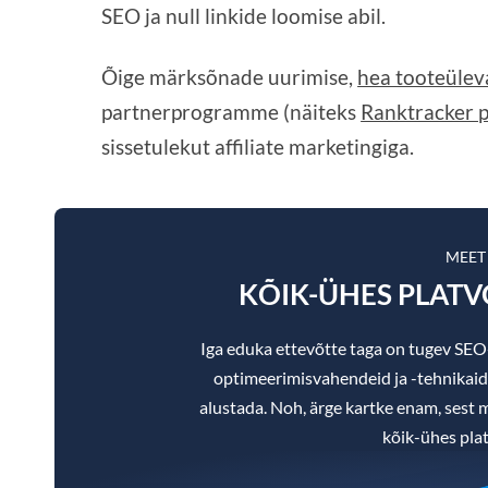
SEO ja null linkide loomise abil.
Õige märksõnade uurimise,
hea tooteülev
partnerprogramme (näiteks
Ranktracker 
sissetulekut affiliate marketingiga.
MEET
KÕIK-ÜHES PLAT
Iga eduka ettevõtte taga on tugev SE
optimeerimisvahendeid ja -tehnikaid, m
alustada. Noh, ärge kartke enam, sest m
kõik-ühes pla