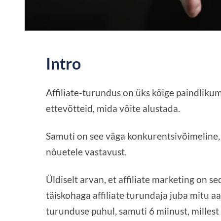
Intro
Affiliate-turundus on üks kõige paindliku
ettevõtteid, mida võite alustada.
Samuti on see väga konkurentsivõimeline, v
nõuetele vastavust.
Üldiselt arvan, et affiliate marketing on sed
täiskohaga affiliate turundaja juba mitu aas
turunduse puhul, samuti 6 miinust, millest t