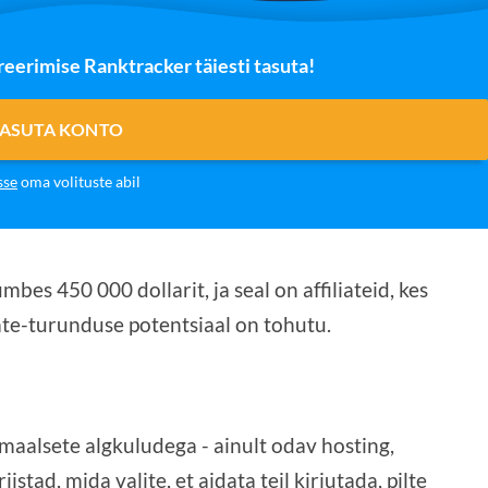
eerimise Ranktracker täiesti tasuta!
TASUTA KONTO
sse
oma volituste abil
mbes 450 000 dollarit, ja seal on affiliateid, kes
iate-turunduse potentsiaal on tohutu.
maalsete algkuludega - ainult odav hosting,
stad, mida valite, et aidata teil kirjutada, pilte