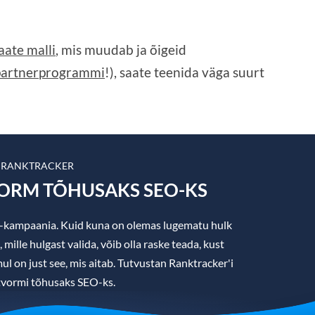
aate malli
, mis muudab ja õigeid
partnerprogrammi
!), saate teenida väga suurt
 RANKTRACKER
VORM TÕHUSAKS SEO-KS
O-kampaania. Kuid kuna on olemas lugematu hulk
ille hulgast valida, võib olla raske teada, kust
ul on just see, mis aitab. Tutvustan Ranktracker'i
tvormi tõhusaks SEO-ks.