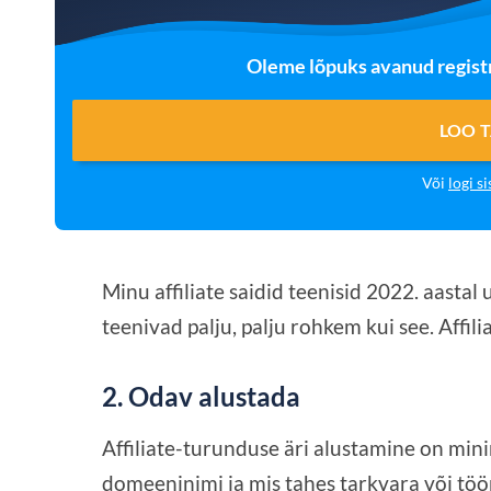
Oleme lõpuks avanud registr
LOO 
Või
logi si
Minu affiliate saidid teenisid 2022. aastal u
teenivad palju, palju rohkem kui see. Affil
2. Odav alustada
Affiliate-turunduse äri alustamine on mini
domeeninimi ja mis tahes tarkvara või töörii