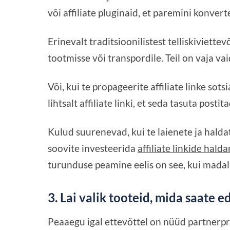
või affiliate pluginaid, et paremini konvert
Erinevalt traditsioonilistest telliskiviette
tootmisse või transpordile. Teil on vaja va
Või, kui te propageerite affiliate linke sotsia
lihtsalt affiliate linki, et seda tasuta postit
Kulud suurenevad, kui te laienete ja halda
soovite investeerida
affiliate linkide hald
turunduse peamine eelis on see, kui madal
3. Lai valik tooteid, mida saate 
Peaaegu igal ettevõttel on nüüd partnerpro