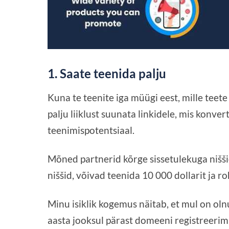
1. Saate teenida palju
Kuna te teenite iga müügi eest, mille teete o
palju liiklust suunata linkidele, mis konver
teenimispotentsiaal.
Mõned partnerid kõrge sissetulekuga nišši
niššid, võivad teenida 10 000 dollarit ja r
Minu isiklik kogemus näitab, et mul on olnu
aasta jooksul pärast domeeni registreerimis