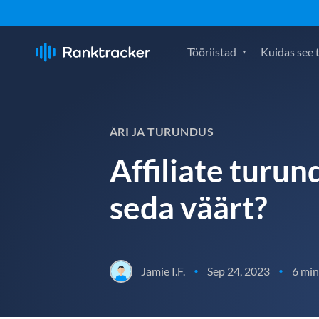
Tööriistad
Kuidas see 
ÄRI JA TURUNDUS
Affiliate turun
seda väärt?
Jamie I.F.
Sep 24, 2023
6 min
•
•