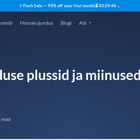
⚡ Flash Sale — 90% off your first month
⏳
00
:
29
:
45
→
toimib
Hinnakujundus
Blogi
Abi
duse plussid ja miinuse
 read