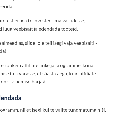
eerida.
võtetest ei pea te investeerima varudesse,
id luua veebisait ja edendada tooteid.
almeedias, siis ei ole teil isegi vaja veebisaiti -
ada!
te rohkem affiliate linke ja programme, kuna
amise tarkvarasse
, et säästa aega, kuid affiliate
 on sisenemise barjäär.
edendada
gramm, nii et isegi kui te valite tundmatuma niši,