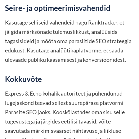
Seire- ja optimeerimisvahendid
Kasutage selliseid vahendeid nagu Ranktracker, et
jälgida märksõnade tulemuslikkust, analüüsida
tagasisideid ja mõõta oma parasiitide SEO strateegia
edukust. Kasutage analüütikaplatvorme, et saada
ülevaade publiku kaasamisest ja konversioonidest.
Kokkuvõte
Express & Echo kohalik autoriteet ja pühendunud
lugejaskond teevad sellest suurepärase platvormi
Parasite SEO jaoks. Kooskõlastades oma sisu selle
tugevustega ja järgides eetilisi tavasid, võite
saavutada märkimisväärset nähtavuse ja liikluse