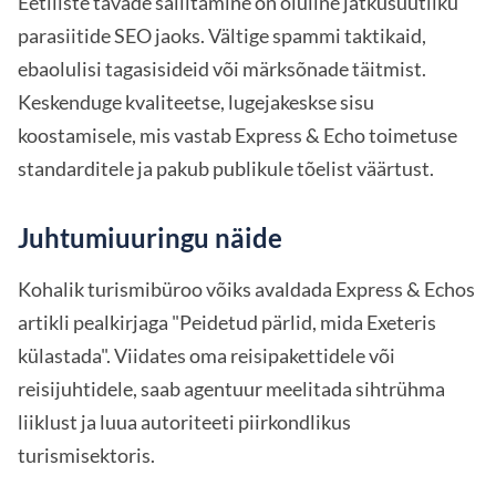
Eetiliste tavade säilitamine on oluline jätkusuutliku
parasiitide SEO jaoks. Vältige spammi taktikaid,
ebaolulisi tagasisideid või märksõnade täitmist.
Keskenduge kvaliteetse, lugejakeskse sisu
koostamisele, mis vastab Express & Echo toimetuse
standarditele ja pakub publikule tõelist väärtust.
Juhtumiuuringu näide
Kohalik turismibüroo võiks avaldada Express & Echos
artikli pealkirjaga "Peidetud pärlid, mida Exeteris
külastada". Viidates oma reisipakettidele või
reisijuhtidele, saab agentuur meelitada sihtrühma
liiklust ja luua autoriteeti piirkondlikus
turismisektoris.