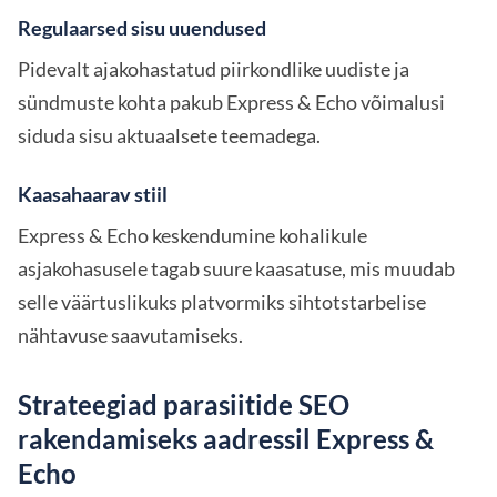
Regulaarsed sisu uuendused
Pidevalt ajakohastatud piirkondlike uudiste ja
sündmuste kohta pakub Express & Echo võimalusi
siduda sisu aktuaalsete teemadega.
Kaasahaarav stiil
Express & Echo keskendumine kohalikule
asjakohasusele tagab suure kaasatuse, mis muudab
selle väärtuslikuks platvormiks sihtotstarbelise
nähtavuse saavutamiseks.
Strateegiad parasiitide SEO
rakendamiseks aadressil Express &
Echo