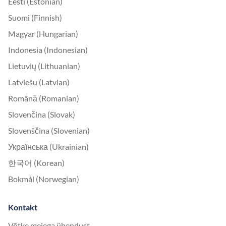
Eesti (Estonian)
Suomi (Finnish)
Magyar (Hungarian)
Indonesia (Indonesian)
Lietuvių (Lithuanian)
Latviešu (Latvian)
Română (Romanian)
Slovenčina (Slovak)
Slovenščina (Slovenian)
Українська (Ukrainian)
한국어 (Korean)
Bokmål (Norwegian)
Kontakt
Võtke meiega ühendust