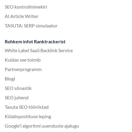
SEO kontrollnimekiri
AI Article Writer
TASUTA: SERP simulaator
Rohkem infot Ranktrackerist
White Label SaaS Backlink Service
Kuidas see toimib
Partnerprogramm
Blogi
SEO sõnastik
SEO juhend
Tasuta SEO tööriistad
Külalispostituse leping
Google'i algoritmi uuenduste ajalugu