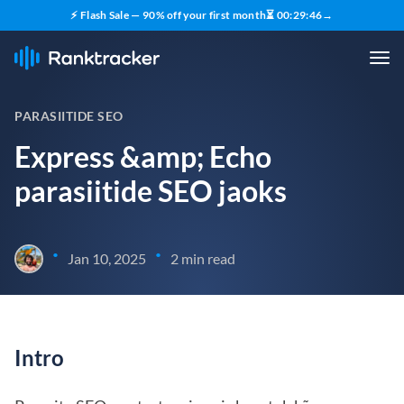
⚡ Flash Sale — 90% off your first month
⏳
00
:
29
:
45
→
PARASIITIDE SEO
Express &amp; Echo
parasiitide SEO jaoks
•
•
Jan 10, 2025
2 min read
Intro