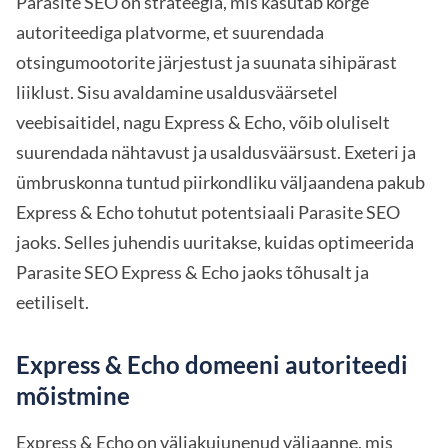
Parasite SEO on strateegia, mis kasutab kõrge
autoriteediga platvorme, et suurendada
otsingumootorite järjestust ja suunata sihipärast
liiklust. Sisu avaldamine usaldusväärsetel
veebisaitidel, nagu Express & Echo, võib oluliselt
suurendada nähtavust ja usaldusväärsust. Exeteri ja
ümbruskonna tuntud piirkondliku väljaandena pakub
Express & Echo tohutut potentsiaali Parasite SEO
jaoks. Selles juhendis uuritakse, kuidas optimeerida
Parasite SEO Express & Echo jaoks tõhusalt ja
eetiliselt.
Express & Echo domeeni autoriteedi
mõistmine
Express & Echo on väljakujunenud väljaanne, mis