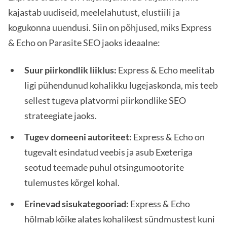
kajastab uudiseid, meelelahutust, elustiili ja
kogukonna uuendusi. Siin on põhjused, miks Express
& Echo on Parasite SEO jaoks ideaalne:
Suur piirkondlik liiklus:
Express & Echo meelitab
ligi pühendunud kohalikku lugejaskonda, mis teeb
sellest tugeva platvormi piirkondlike SEO
strateegiate jaoks.
Tugev domeeni autoriteet:
Express & Echo on
tugevalt esindatud veebis ja asub Exeteriga
seotud teemade puhul otsingumootorite
tulemustes kõrgel kohal.
Erinevad sisukategooriad:
Express & Echo
hõlmab kõike alates kohalikest sündmustest kuni