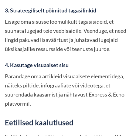
3. Strateegiliselt põimitud tagasilinkid
Lisage oma sisusse loomulikult tagasisideid, et
suunata lugejad teie veebisaidile. Veenduge, et need
lingid pakuvad lisaväärtust ja juhatavad lugejaid
üksikasjalike ressursside või teenuste juurde.
4. Kasutage visuaalset sisu
Parandage oma artikleid visuaalsete elementidega,
näiteks piltide, infograafiate või videotega, et
suurendada kaasamist ja nähtavust Express & Echo
platvormil.
Eetilised kaalutlused