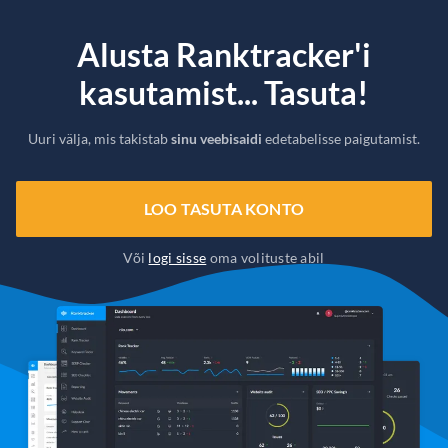
Alusta Ranktracker'i
kasutamist... Tasuta!
Uuri välja, mis takistab
sinu veebisaidi
edetabelisse paigutamist.
LOO TASUTA KONTO
Või
logi sisse
oma volituste abil