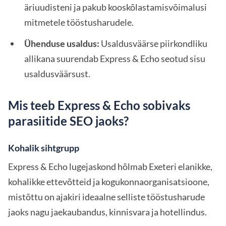
äriuudisteni ja pakub kooskõlastamisvõimalusi
mitmetele tööstusharudele.
Ühenduse usaldus:
Usaldusväärse piirkondliku
allikana suurendab Express & Echo seotud sisu
usaldusväärsust.
Mis teeb Express & Echo sobivaks
parasiitide SEO jaoks?
Kohalik sihtgrupp
Express & Echo lugejaskond hõlmab Exeteri elanikke,
kohalikke ettevõtteid ja kogukonnaorganisatsioone,
mistõttu on ajakiri ideaalne selliste tööstusharude
jaoks nagu jaekaubandus, kinnisvara ja hotellindus.