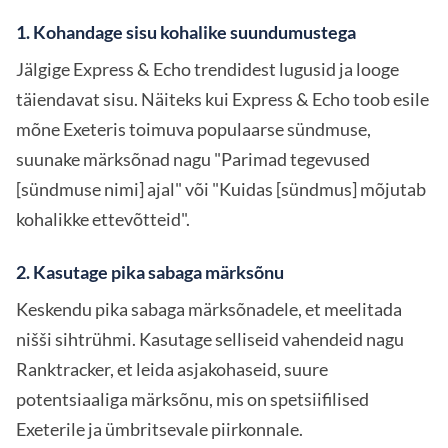
1. Kohandage sisu kohalike suundumustega
Jälgige Express & Echo trendidest lugusid ja looge
täiendavat sisu. Näiteks kui Express & Echo toob esile
mõne Exeteris toimuva populaarse sündmuse,
suunake märksõnad nagu "Parimad tegevused
[sündmuse nimi] ajal" või "Kuidas [sündmus] mõjutab
kohalikke ettevõtteid".
2. Kasutage pika sabaga märksõnu
Keskendu pika sabaga märksõnadele, et meelitada
nišši sihtrühmi. Kasutage selliseid vahendeid nagu
Ranktracker, et leida asjakohaseid, suure
potentsiaaliga märksõnu, mis on spetsiifilised
Exeterile ja ümbritsevale piirkonnale.