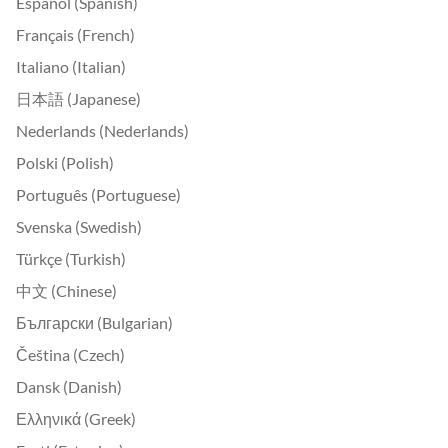
Español (Spanish)
Français (French)
Italiano (Italian)
日本語 (Japanese)
Nederlands (Nederlands)
Polski (Polish)
Português (Portuguese)
Svenska (Swedish)
Türkçe (Turkish)
中文 (Chinese)
Български (Bulgarian)
Čeština (Czech)
Dansk (Danish)
Ελληνικά (Greek)