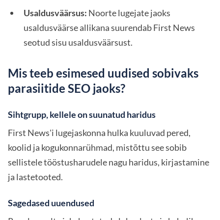
Usaldusväärsus:
Noorte lugejate jaoks
usaldusväärse allikana suurendab First News
seotud sisu usaldusväärsust.
Mis teeb esimesed uudised sobivaks
parasiitide SEO jaoks?
Sihtgrupp, kellele on suunatud haridus
First News'i lugejaskonna hulka kuuluvad pered,
koolid ja kogukonnarühmad, mistõttu see sobib
sellistele tööstusharudele nagu haridus, kirjastamine
ja lastetooted.
Sagedased uuendused