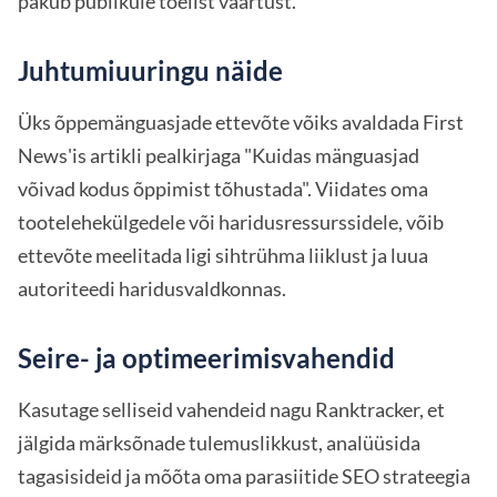
pakub publikule tõelist väärtust.
Juhtumiuuringu näide
Üks õppemänguasjade ettevõte võiks avaldada First
News'is artikli pealkirjaga "Kuidas mänguasjad
võivad kodus õppimist tõhustada". Viidates oma
tootelehekülgedele või haridusressurssidele, võib
ettevõte meelitada ligi sihtrühma liiklust ja luua
autoriteedi haridusvaldkonnas.
Seire- ja optimeerimisvahendid
Kasutage selliseid vahendeid nagu Ranktracker, et
jälgida märksõnade tulemuslikkust, analüüsida
tagasisideid ja mõõta oma parasiitide SEO strateegia