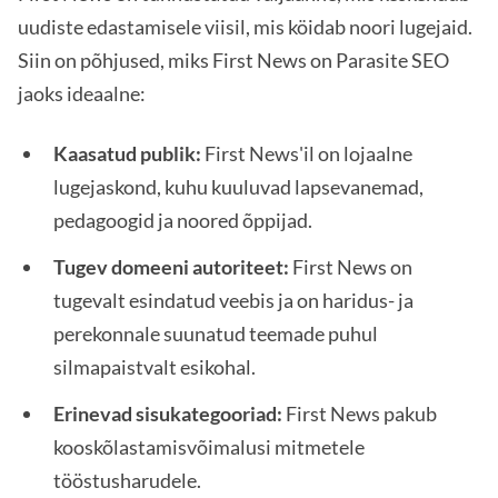
uudiste edastamisele viisil, mis köidab noori lugejaid.
Siin on põhjused, miks First News on Parasite SEO
jaoks ideaalne:
Kaasatud publik:
First News'il on lojaalne
lugejaskond, kuhu kuuluvad lapsevanemad,
pedagoogid ja noored õppijad.
Tugev domeeni autoriteet:
First News on
tugevalt esindatud veebis ja on haridus- ja
perekonnale suunatud teemade puhul
silmapaistvalt esikohal.
Erinevad sisukategooriad:
First News pakub
kooskõlastamisvõimalusi mitmetele
tööstusharudele.