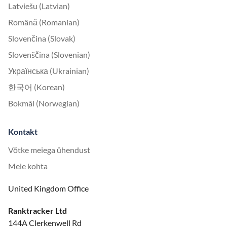
Latviešu (Latvian)
Română (Romanian)
Slovenčina (Slovak)
Slovenščina (Slovenian)
Українська (Ukrainian)
한국어 (Korean)
Bokmål (Norwegian)
Kontakt
Võtke meiega ühendust
Meie kohta
United Kingdom Office
Ranktracker Ltd
144A Clerkenwell Rd