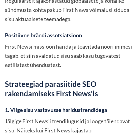
Regulaarselt ajakohastatud globaalsete ja kohalike
sündmuste kohta pakub First News võimalusi siduda
sisu aktuaalsete teemadega.
Positiivne brändi assotsiatsioon
First Newsi missioon harida ja teavitada noori inimesi
tagab, et siin avaldatud sisu saab kasu tugevatest
eetilistest ühendustest.
Strateegiad parasiitide SEO
rakendamiseks First News'is
1. Viige sisu vastavusse haridustrendidega
Jälgige First News'i trendilugusid ja looge täiendavat
sisu. Näiteks kui First News kajastab