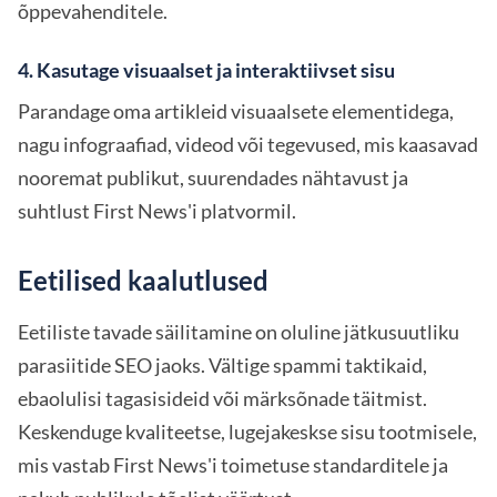
õppevahenditele.
4. Kasutage visuaalset ja interaktiivset sisu
Parandage oma artikleid visuaalsete elementidega,
nagu infograafiad, videod või tegevused, mis kaasavad
nooremat publikut, suurendades nähtavust ja
suhtlust First News'i platvormil.
Eetilised kaalutlused
Eetiliste tavade säilitamine on oluline jätkusuutliku
parasiitide SEO jaoks. Vältige spammi taktikaid,
ebaolulisi tagasisideid või märksõnade täitmist.
Keskenduge kvaliteetse, lugejakeskse sisu tootmisele,
mis vastab First News'i toimetuse standarditele ja