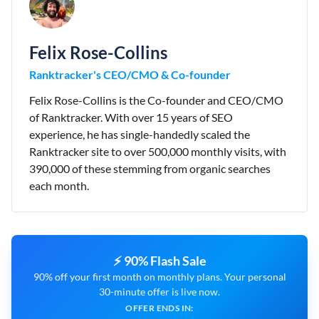
Felix Rose-Collins
Ranktracker's CEO/CMO & Co-founder
Felix Rose-Collins is the Co-founder and CEO/CMO
of Ranktracker. With over 15 years of SEO
experience, he has single-handedly scaled the
Ranktracker site to over 500,000 monthly visits, with
390,000 of these stemming from organic searches
each month.
⚡ 90% Flash Sale
90% off your first month on monthly plans. Your personal
30-minute offer is live now.
OFFER ENDS IN: