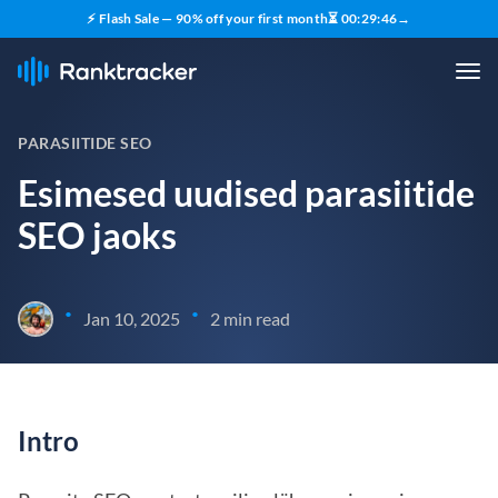
⚡ Flash Sale — 90% off your first month
⏳
00
:
29
:
45
→
PARASIITIDE SEO
Esimesed uudised parasiitide
SEO jaoks
•
•
Jan 10, 2025
2 min read
Intro