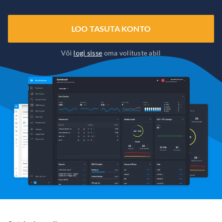
LOO TASUTA KONTO
Või
logi sisse
oma volituste abil