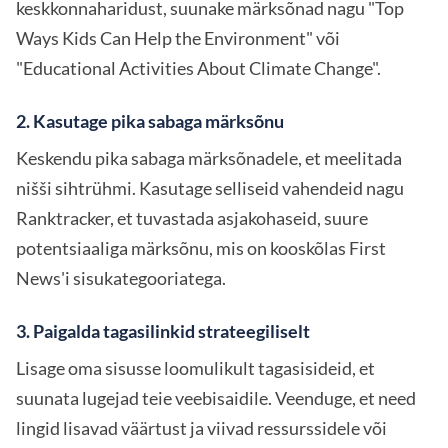
keskkonnaharidust, suunake märksõnad nagu "Top
Ways Kids Can Help the Environment" või
"Educational Activities About Climate Change".
2. Kasutage pika sabaga märksõnu
Keskendu pika sabaga märksõnadele, et meelitada
nišši sihtrühmi. Kasutage selliseid vahendeid nagu
Ranktracker, et tuvastada asjakohaseid, suure
potentsiaaliga märksõnu, mis on kooskõlas First
News'i sisukategooriatega.
3. Paigalda tagasilinkid strateegiliselt
Lisage oma sisusse loomulikult tagasisideid, et
suunata lugejad teie veebisaidile. Veenduge, et need
lingid lisavad väärtust ja viivad ressurssidele või