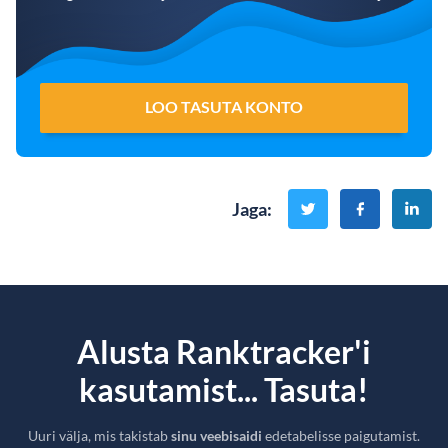
LOO TASUTA KONTO
Jaga
:
Alusta Ranktracker'i
kasutamist... Tasuta!
Uuri välja, mis takistab
sinu veebisaidi
edetabelisse paigutamist.