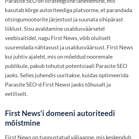
Parasite SEO on strateegiline lähenemine, mis
kasutab kõrge autoriteediga platvorme, et parandada
otsingumootorite järjestust ja suunata sihipärast
liiklust. Sisu avaldamine usaldusväärsetel
veebisaitidel, nagu First News, võib oluliselt
suurendada nähtavust ja usaldusväärsust. First News
kui juhtiv ajaleht, mis on mõeldud nooremale
publikule, pakub tohutut potentsiaali Parasite SEO
jaoks. Selles juhendis uuritakse, kuidas optimeerida
Parasite SEO-d First Newsi jaoks tõhusalt ja
eetiliselt.
First News'i domeeni autoriteedi
mõistmine
First News on tunnustatud väljaanne, mis keskendub