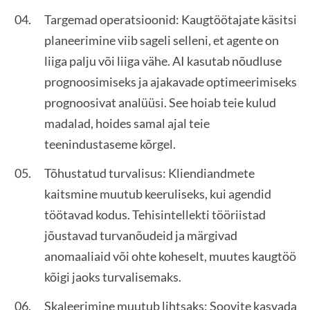
Targemad operatsioonid: Kaugtöötajate käsitsi
planeerimine viib sageli selleni, et agente on
liiga palju või liiga vähe. AI kasutab nõudluse
prognoosimiseks ja ajakavade optimeerimiseks
prognoosivat analüüsi. See hoiab teie kulud
madalad, hoides samal ajal teie
teenindustaseme kõrgel.
Tõhustatud turvalisus: Kliendiandmete
kaitsmine muutub keeruliseks, kui agendid
töötavad kodus. Tehisintellekti tööriistad
jõustavad turvanõudeid ja märgivad
anomaaliaid või ohte koheselt, muutes kaugtöö
kõigi jaoks turvalisemaks.
Skaleerimine muutub lihtsaks: Soovite kasvada