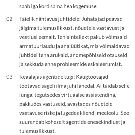
saab iga kord sama hea kogemuse.
Täielik nähtavus juhtidele: Juhatajad peavad
jälgima tulemuslikkust, nõuetele vastavust ja
vestlusi eemalt. Tehisintellekt pakub võimsaid
armatuurlaudu ja analüütikat, mis võimaldavad
juhtidel teha arukaid, andmepõhiseid otsuseid
ja sekkuda enne probleemide eskaleerumist.
Reaalajas agentide tugi: Kaugtöötajad
töötavad sageli ilma juhi lähedal. AI täidab selle
lünga, tegutsedes virtuaalse assistendina,
pakkudes vastuseid, avastades nõuetele
vastavuse riske ja lugedes kliendi meeleolu. See
suurendab koheselt agentide enesekindlust ja
tulemuslikkust.