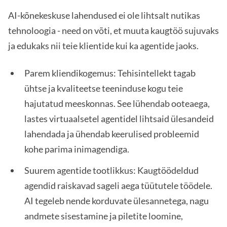
AI-kõnekeskuse lahendused ei ole lihtsalt nutikas
tehnoloogia - need on võti, et muuta kaugtöö sujuvaks
ja edukaks nii teie klientide kui ka agentide jaoks.
Parem kliendikogemus: Tehisintellekt tagab
ühtse ja kvaliteetse teeninduse kogu teie
hajutatud meeskonnas. See lühendab ooteaega,
lastes virtuaalsetel agentidel lihtsaid ülesandeid
lahendada ja ühendab keerulised probleemid
kohe parima inimagendiga.
Suurem agentide tootlikkus: Kaugtöödeldud
agendid raiskavad sageli aega tüütutele töödele.
AI tegeleb nende korduvate ülesannetega, nagu
andmete sisestamine ja piletite loomine,