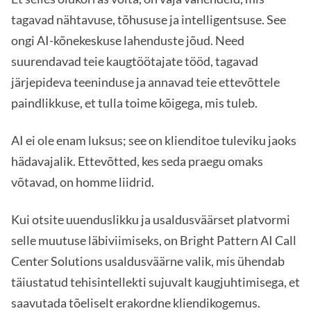
tagavad nähtavuse, tõhususe ja intelligentsuse. See
ongi AI-kõnekeskuse lahenduste jõud. Need
suurendavad teie kaugtöötajate tööd, tagavad
järjepideva teeninduse ja annavad teie ettevõttele
paindlikkuse, et tulla toime kõigega, mis tuleb.
AI ei ole enam luksus; see on klienditoe tuleviku jaoks
hädavajalik. Ettevõtted, kes seda praegu omaks
võtavad, on homme liidrid.
Kui otsite uuenduslikku ja usaldusväärset platvormi
selle muutuse läbiviimiseks, on Bright Pattern AI Call
Center Solutions usaldusväärne valik, mis ühendab
täiustatud tehisintellekti sujuvalt kaugjuhtimisega, et
saavutada tõeliselt erakordne kliendikogemus.