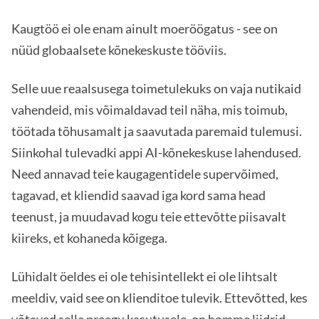
Kaugtöö ei ole enam ainult moeröögatus - see on
nüüd globaalsete kõnekeskuste tööviis.
Selle uue reaalsusega toimetulekuks on vaja nutikaid
vahendeid, mis võimaldavad teil näha, mis toimub,
töötada tõhusamalt ja saavutada paremaid tulemusi.
Siinkohal tulevadki appi AI-kõnekeskuse lahendused.
Need annavad teie kaugagentidele supervõimed,
tagavad, et kliendid saavad iga kord sama head
teenust, ja muudavad kogu teie ettevõtte piisavalt
kiireks, et kohaneda kõigega.
Lühidalt öeldes ei ole tehisintellekt ei ole lihtsalt
meeldiv, vaid see on klienditoe tulevik. Ettevõtted, kes