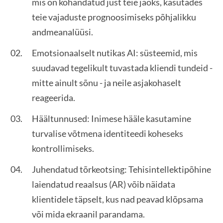
mis on kohandatud just teie jaoks, kasutades
teie vajaduste prognoosimiseks põhjalikku
andmeanalüüsi.
Emotsionaalselt nutikas AI: süsteemid, mis
suudavad tegelikult tuvastada kliendi tundeid -
mitte ainult sõnu - ja neile asjakohaselt
reageerida.
Häältunnused: Inimese hääle kasutamine
turvalise võtmena identiteedi koheseks
kontrollimiseks.
Juhendatud tõrkeotsing: Tehisintellektipõhine
laiendatud reaalsus (AR) võib näidata
klientidele täpselt, kus nad peavad klõpsama
või mida ekraanil parandama.