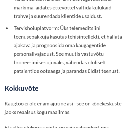
märkima, aidates ettevõttel vältida kulukaid
trahve ja suurendada klientide usaldust.
Tervishoiuplatvorm: Üks telemeditsiini
teenusepakkuja kasutas tehisintellekti, et hallata
ajakava ja prognoosida oma kaugagentide
personalivajadust. See muutis vastuvõtu
broneerimise sujuvaks, vähendas oluliselt
patsientide ooteaega ja parandas üldist teenust.
Kokkuvõte
Kaugtöö ei ole enam ajutine asi - see on kõnekeskuste
jaoks reaalsus kogu maailmas.
Et selles olukorras võita, on vaja vahendeid, mis