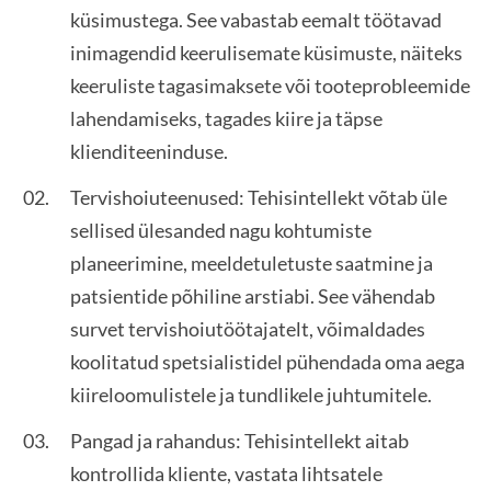
küsimustega. See vabastab eemalt töötavad
inimagendid keerulisemate küsimuste, näiteks
keeruliste tagasimaksete või tooteprobleemide
lahendamiseks, tagades kiire ja täpse
klienditeeninduse.
Tervishoiuteenused: Tehisintellekt võtab üle
sellised ülesanded nagu kohtumiste
planeerimine, meeldetuletuste saatmine ja
patsientide põhiline arstiabi. See vähendab
survet tervishoiutöötajatelt, võimaldades
koolitatud spetsialistidel pühendada oma aega
kiireloomulistele ja tundlikele juhtumitele.
Pangad ja rahandus: Tehisintellekt aitab
kontrollida kliente, vastata lihtsatele