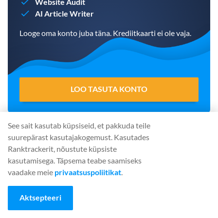
Website Audit
AI Article Writer
Looge oma konto juba täna. Krediitkaarti ei ole vaja.
LOO TASUTA KONTO
See sait kasutab küpsiseid, et pakkuda teile
suurepärast kasutajakogemust. Kasutades
Jaga
:
Ranktrackerit, nõustute küpsiste
kasutamisega. Täpsema teabe saamiseks
vaadake meie
privaatsuspoliitikat
.
Aktsepteeri
Alusta Ranktracker'i