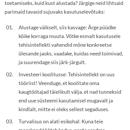
toetamiseks, kuid kust alustada? Järgige neid lihtsaid
parimaid tavasid sujuvaks kasutuselevõtuks:
Alustage väikselt, siis kasvage: Ärge püüdke
kõike korraga muuta. Võtke esmalt kasutusele
tehisintellekti vahendid mõne konkreetse
ülesande jaoks, vaadake, kuidas need toimivad,
ja suurendage siis järk-järgult.
Investeeri koolitusse: Tehisintellekt on uus
tööriist! Veenduge, et koolitate oma
kaugtöötajad täielikult välja, et nad tunneksid
end uue süsteemi kasutamisel mugavalt ja
kindlalt, mitte ei oleks sellest segaduses.
Turvalisus on alati esikohal: Kuna teie