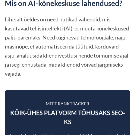
Mis on AI-kõnekeskuse lahendused?
Lihtsalt öeldes on need nutikad vahendid, mis
kasutavad tehisintellekti (AI), et muuta kõnekeskused
palju paremaks. Need tuginevad tehnoloogiale, nagu
masinõpe, et automatiseerida tüütuid, korduvaid
asju, analüüsida kliendivestlusi nende toimumise ajal
ja isegi ennustada, mida kliendid võivad järgmiseks
vajada.
MEET RANKTRACKER
KÕIK-ÜHES PLATVORM TÕHUSAKS SEO-
KS