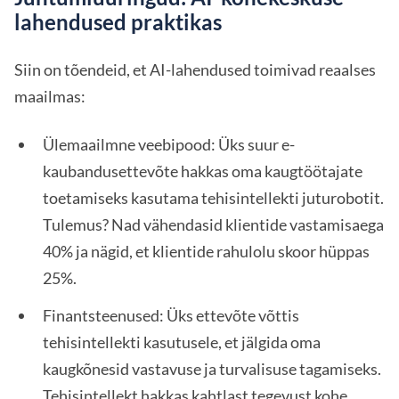
lahendused praktikas
Siin on tõendeid, et AI-lahendused toimivad reaalses
maailmas:
Ülemaailmne veebipood: Üks suur e-
kaubandusettevõte hakkas oma kaugtöötajate
toetamiseks kasutama tehisintellekti juturobotit.
Tulemus? Nad vähendasid klientide vastamisaega
40% ja nägid, et klientide rahulolu skoor hüppas
25%.
Finantsteenused: Üks ettevõte võttis
tehisintellekti kasutusele, et jälgida oma
kaugkõnesid vastavuse ja turvalisuse tagamiseks.
Tehisintellekt hakkas kahtlast tegevust kohe