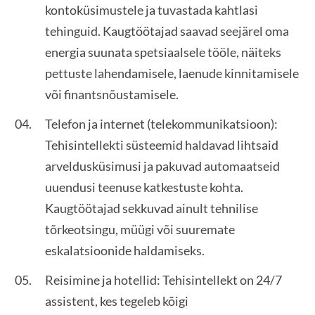
kontoküsimustele ja tuvastada kahtlasi
tehinguid. Kaugtöötajad saavad seejärel oma
energia suunata spetsiaalsele tööle, näiteks
pettuste lahendamisele, laenude kinnitamisele
või finantsnõustamisele.
Telefon ja internet (telekommunikatsioon):
Tehisintellekti süsteemid haldavad lihtsaid
arveldusküsimusi ja pakuvad automaatseid
uuendusi teenuse katkestuste kohta.
Kaugtöötajad sekkuvad ainult tehnilise
tõrkeotsingu, müügi või suuremate
eskalatsioonide haldamiseks.
Reisimine ja hotellid: Tehisintellekt on 24/7
assistent, kes tegeleb kõigi