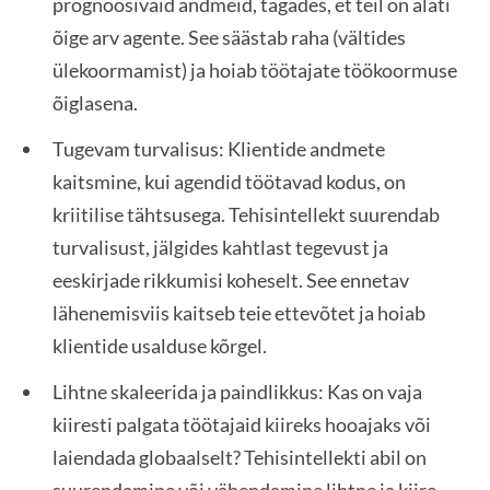
prognoosivaid andmeid, tagades, et teil on alati
õige arv agente. See säästab raha (vältides
ülekoormamist) ja hoiab töötajate töökoormuse
õiglasena.
Tugevam turvalisus: Klientide andmete
kaitsmine, kui agendid töötavad kodus, on
kriitilise tähtsusega. Tehisintellekt suurendab
turvalisust, jälgides kahtlast tegevust ja
eeskirjade rikkumisi koheselt. See ennetav
lähenemisviis kaitseb teie ettevõtet ja hoiab
klientide usalduse kõrgel.
Lihtne skaleerida ja paindlikkus: Kas on vaja
kiiresti palgata töötajaid kiireks hooajaks või
laiendada globaalselt? Tehisintellekti abil on