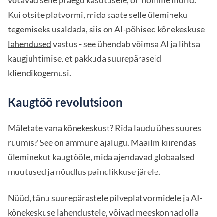
võtavad selle praegu kasutusele, on homme liidrid.
Kui otsite platvormi, mida saate selle ülemineku
tegemiseks usaldada, siis on
AI-põhised kõnekeskuse
lahendused
vastus - see ühendab võimsa AI ja lihtsa
kaugjuhtimise, et pakkuda suurepäraseid
kliendikogemusi.
Kaugtöö revolutsioon
Mäletate vana kõnekeskust? Rida laudu ühes suures
ruumis? See on ammune ajalugu. Maailm kiirendas
üleminekut kaugtööle, mida ajendavad globaalsed
muutused ja nõudlus paindlikkuse järele.
Nüüd, tänu suurepärastele pilveplatvormidele ja AI-
kõnekeskuse lahendustele, võivad meeskonnad olla