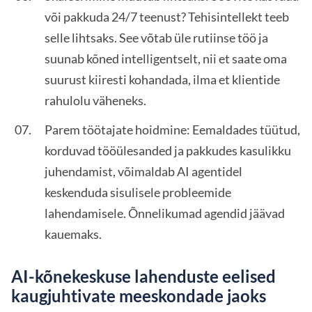
või pakkuda 24/7 teenust? Tehisintellekt teeb
selle lihtsaks. See võtab üle rutiinse töö ja
suunab kõned intelligentselt, nii et saate oma
suurust kiiresti kohandada, ilma et klientide
rahulolu väheneks.
Parem töötajate hoidmine: Eemaldades tüütud,
korduvad tööülesanded ja pakkudes kasulikku
juhendamist, võimaldab AI agentidel
keskenduda sisulisele probleemide
lahendamisele. Õnnelikumad agendid jäävad
kauemaks.
AI-kõnekeskuse lahenduste eelised
kaugjuhtivate meeskondade jaoks