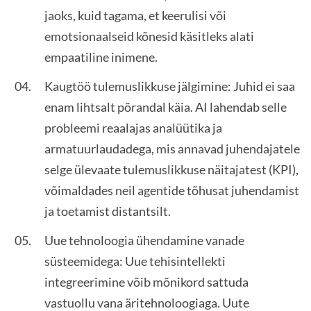
jaoks, kuid tagama, et keerulisi või
emotsionaalseid kõnesid käsitleks alati
empaatiline inimene.
Kaugtöö tulemuslikkuse jälgimine: Juhid ei saa
enam lihtsalt põrandal käia. AI lahendab selle
probleemi reaalajas analüütika ja
armatuurlaudadega, mis annavad juhendajatele
selge ülevaate tulemuslikkuse näitajatest (KPI),
võimaldades neil agentide tõhusat juhendamist
ja toetamist distantsilt.
Uue tehnoloogia ühendamine vanade
süsteemidega: Uue tehisintellekti
integreerimine võib mõnikord sattuda
vastuollu vana äritehnoloogiaga. Uute