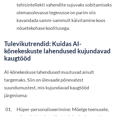
tehisintellekti vahendite sujuvaks sobitamiseks
olemasolevasse tegevusse on parim viis
kavandada samm-sammult käivitamine koos
nõuetekohase koolitusega.
Tulevikutrendid: Kuidas AI-
kõnekeskuste lahendused kujundavad
kaugtööd
AI-kõnekeskuse lahendused muutuvad ainult
targemaks. Siin on ülevaade põnevatest
suundumustest, mis kujundavad kaugtööd
järgmisena:
Hüper-personaliseerimine: Mõelge teenusele,