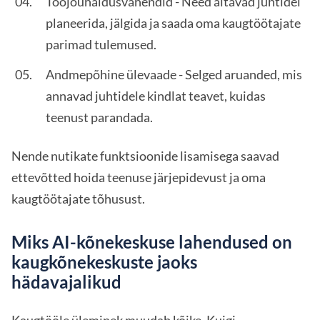
Tööjõuhaldusvahendid - Need aitavad juhtidel
planeerida, jälgida ja saada oma kaugtöötajate
parimad tulemused.
Andmepõhine ülevaade - Selged aruanded, mis
annavad juhtidele kindlat teavet, kuidas
teenust parandada.
Nende nutikate funktsioonide lisamisega saavad
ettevõtted hoida teenuse järjepidevust ja oma
kaugtöötajate tõhusust.
Miks AI-kõnekeskuse lahendused on
kaugkõnekeskuste jaoks
hädavajalikud