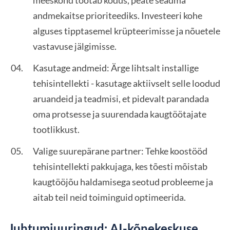
meeskond töötab kodus, peate seadma
andmekaitse prioriteediks. Investeeri kohe
alguses tipptasemel krüpteerimisse ja nõuetele
vastavuse jälgimisse.
Kasutage andmeid: Ärge lihtsalt installige
tehisintellekti - kasutage aktiivselt selle loodud
aruandeid ja teadmisi, et pidevalt parandada
oma protsesse ja suurendada kaugtöötajate
tootlikkust.
Valige suurepärane partner: Tehke koostööd
tehisintellekti pakkujaga, kes tõesti mõistab
kaugtööjõu haldamisega seotud probleeme ja
aitab teil neid toiminguid optimeerida.
Juhtumiuuringud: AI-kõnekeskuse