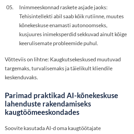
Inimmeeskonnad raskete asjade jaoks:
Tehisintellekti abil saab kõik rutiinne, muutes
kõnekeskuse enamasti autonoomseks,
kusjuures inimeksperdid sekkuvad ainult kõige
keerulisemate probleemide puhul.
Võtteviis on lihtne: Kaugkutsekeskused muutuvad
targemaks, turvalisemaks ja täielikult kliendile
keskenduvaks.
Parimad praktikad AI-kõnekeskuse
lahenduste rakendamiseks
kaugtöömeeskondades
Soovite kasutada AI-d oma kaugtöötajate