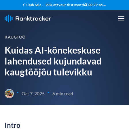
⚡ Flash Sale — 90% off your first month
⏳
00
:
29
:
44
→
KAUGTÖÖ
Kuidas AI-kõnekeskuse
lahendused kujundavad
kaugtööjõu tulevikku
•
•
Oct 7, 2025
6 min read
Intro