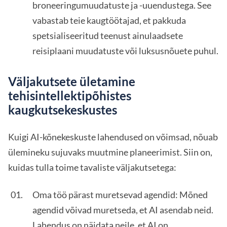
broneeringumuudatuste ja -uuendustega. See
vabastab teie kaugtöötajad, et pakkuda
spetsialiseeritud teenust ainulaadsete
reisiplaani muudatuste või luksusnõuete puhul.
Väljakutsete ületamine
tehisintellektipõhistes
kaugkutsekeskustes
Kuigi AI-kõnekeskuste lahendused on võimsad, nõuab
ülemineku sujuvaks muutmine planeerimist. Siin on,
kuidas tulla toime tavaliste väljakutsetega:
Oma töö pärast muretsevad agendid: Mõned
agendid võivad muretseda, et AI asendab neid.
Lahendus on näidata neile, et AI on