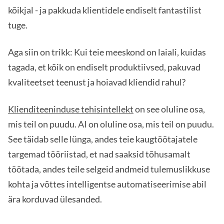
kõikjal - ja pakkuda klientidele endiselt fantastilist
tuge.
Aga siin on trikk: Kui teie meeskond on laiali, kuidas
tagada, et kõik on endiselt produktiivsed, pakuvad
kvaliteetset teenust ja hoiavad kliendid rahul?
Klienditeeninduse tehisintellekt
on see oluline osa,
mis teil on puudu. AI on oluline osa, mis teil on puudu.
See täidab selle lünga, andes teie kaugtöötajatele
targemad tööriistad, et nad saaksid tõhusamalt
töötada, andes teile selgeid andmeid tulemuslikkuse
kohta ja võttes intelligentse automatiseerimise abil
ära korduvad ülesanded.