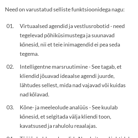
Need on varustatud selliste funktsioonidega nagu:
Virtuaalsed agendid ja vestlusrobotid - need
tegelevad põhiküsimustega ja suunavad
kõnesid, nii et teie inimagendid ei pea seda
tegema.
Intelligentne marsruutimine - See tagab, et
kliendid jõuavad ideaalse agendi juurde,
lähtudes sellest, mida nad vajavad või kuidas
nad kõlavad.
Kõne- ja meeleolude analüüs - See kuulab
kõnesid, et selgitada välja kliendi toon,
kavatsused ja rahulolu reaalajas.