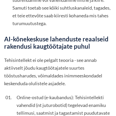
suurendamine või vähendamine lihtne ja kiire.
Samuti toetab see kõiki suhtluskanaleid, tagades,
et teie ettevõte saab kiiresti kohaneda mis tahes
turumuutustega.
AI-kõnekeskuse lahenduste reaalseid
rakendusi kaugtöötajate puhul
Tehisintellekt ei ole pelgalt teooria - see annab
aktiivselt jõudu kaugtöötajatele suurtes
tööstusharudes, võimaldades inimmeeskondadel
keskenduda olulistele asjadele.
Online-ostud (e-kaubandus): Tehisintellekti
vahendid (nt juturobotid) tegelevad enamiku
tellimusi, saatmist ja tagastamist puudutavate