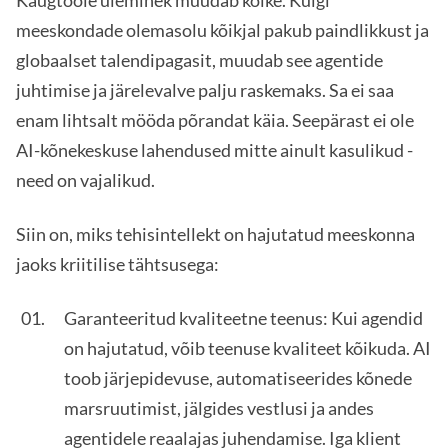
Kaugtööle üleminek muudab kõike. Kuigi
meeskondade olemasolu kõikjal pakub paindlikkust ja
globaalset talendipagasit, muudab see agentide
juhtimise ja järelevalve palju raskemaks. Sa ei saa
enam lihtsalt mööda põrandat käia. Seepärast ei ole
AI-kõnekeskuse lahendused mitte ainult kasulikud -
need on vajalikud.
Siin on, miks tehisintellekt on hajutatud meeskonna
jaoks kriitilise tähtsusega:
Garanteeritud kvaliteetne teenus: Kui agendid
on hajutatud, võib teenuse kvaliteet kõikuda. AI
toob järjepidevuse, automatiseerides kõnede
marsruutimist, jälgides vestlusi ja andes
agentidele reaalajas juhendamise. Iga klient