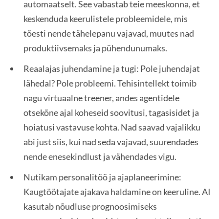
automaatselt. See vabastab teie meeskonna, et
keskenduda keerulistele probleemidele, mis
tõesti nende tähelepanu vajavad, muutes nad
produktiivsemaks ja pühendunumaks.
Reaalajas juhendamine ja tugi: Pole juhendajat
lähedal? Pole probleemi. Tehisintellekt toimib
nagu virtuaalne treener, andes agentidele
otsekõne ajal koheseid soovitusi, tagasisidet ja
hoiatusi vastavuse kohta. Nad saavad vajalikku
abi just siis, kui nad seda vajavad, suurendades
nende enesekindlust ja vähendades vigu.
Nutikam personalitöö ja ajaplaneerimine:
Kaugtöötajate ajakava haldamine on keeruline. AI
kasutab nõudluse prognoosimiseks