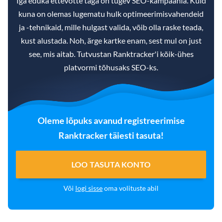
Iga eduka ettevõtte taga on tugev SEO-kampaania. Kuid
kuna on olemas lugematu hulk optimeerimisvahendeid
ja -tehnikaid, mille hulgast valida, võib olla raske teada,
kust alustada. Noh, ärge kartke enam, sest mul on just
see, mis aitab. Tutvustan Ranktracker'i kõik-ühes
platvormi tõhusaks SEO-ks.
Oleme lõpuks avanud registreerimise
Ranktracker täiesti tasuta!
LOO TASUTA KONTO
Või
logi sisse
oma volituste abil