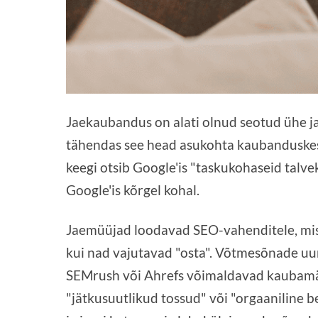
Jaekaubandus on alati olnud seotud ühe ja 
tähendas see head asukohta kaubanduskesk
keegi otsib Google'is "taskukohaseid talvek
Google'is kõrgel kohal.
Jaemüüjad loodavad SEO-vahenditele, mis 
kui nad vajutavad "osta". Võtmesõnade uu
SEMrush või Ahrefs võimaldavad kaubamär
"jätkusuutlikud tossud" või "orgaaniline be