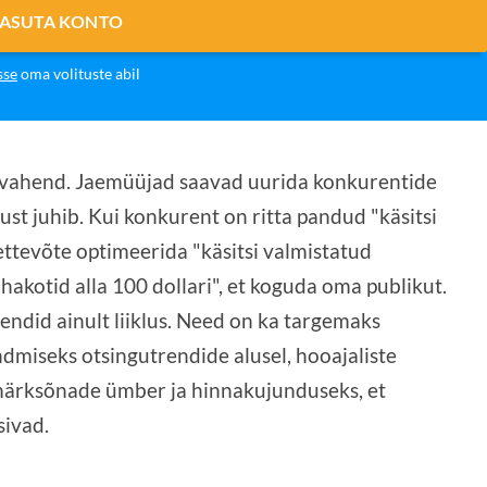
TASUTA KONTO
sse
oma volituste abil
k vahend. Jaemüüjad saavad uurida konkurentide
lust juhib. Kui konkurent on ritta pandud "käsitsi
ettevõte optimeerida "käsitsi valmistatud
akotid alla 100 dollari", et koguda oma publikut.
ndid ainult liiklus. Need on ka targemaks
miseks otsingutrendide alusel, hooajaliste
ärksõnade ümber ja hinnakujunduseks, et
sivad.