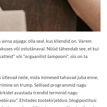
ainsa asjaga: olla seal, kus kliendid on. Varem
uses või ostutänaval. Nüüd tähendab see, et kui
atteid" või "orgaanilist šampooni", siis on ta
ütlevad neile, mida inimesed tahavad juba enne,
rimine on trump. Sellised programmid nagu
kidel avastada trendid terminid nagu
ebirasv". Ehitades tootekirjeldusi, blogipostitusi