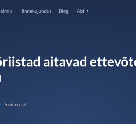
toimib
Hinnakujundus
Blogi
Abi
riistad aitavad ettevõt
u
5 min read
•