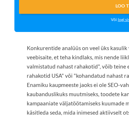
LOO 
Või
logi si
Konkurentide analüüs on veel üks kasuli
veebisaite, et teha kindlaks, mis nende liik
valmistatud nahast rahakotid", võib teine 
rahakotid USA" või "kohandatud nahast rah
Enamiku kaupmeeste jaoks ei ole SEO-vahe
kaubanduslikuks muutmiseks, toodete kand
kampaaniate väljatöötamiseks kuumade m
käsitleda seda, mida inimesed aktiivselt ot