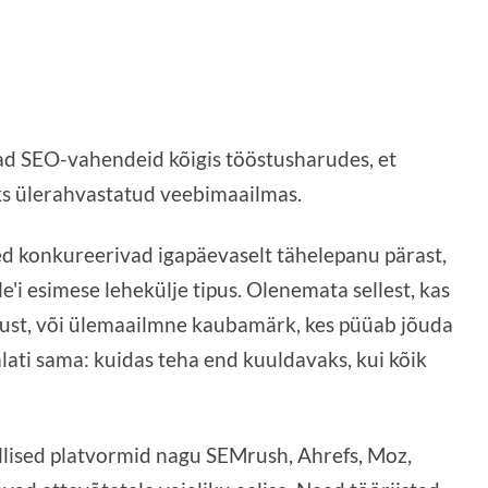
avad SEO-vahendeid kõigis tööstusharudes, et
ks ülerahvastatud veebimaailmas.
ed konkureerivad igapäevaselt tähelepanu pärast,
e'i esimese lehekülje tipus. Olenemata sellest, kas
iklust, või ülemaailmne kaubamärk, kes püüab jõuda
alati sama: kuidas teha end kuuldavaks, kui kõik
llised platvormid nagu SEMrush, Ahrefs, Moz,