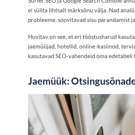
Surfer SEO ja Google Search Console annav
ei sülita lihtsalt märksõnu välja. Nad ana
probleeme, soovitavad sisu parandamist ja
Huvitav on see, et eri tööstusharud kasut
jaemüüjad, hotellid, online-kasiinod, terv
kasutavad SEO-vahendeid oma edetabeli t
Jaemüük: Otsingusõnad