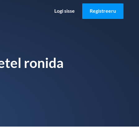
Logi sisse
Registreeru
etel ronida