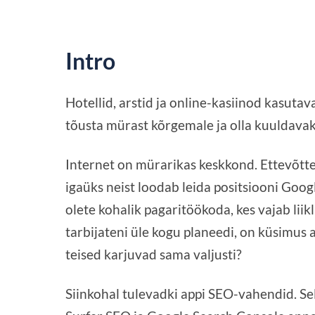
Intro
Hotellid, arstid ja online-kasiinod kasut
tõusta mürast kõrgemale ja olla kuuldava
Internet on mürarikas keskkond. Ettevõtt
igaüks neist loodab leida positsiooni Googl
olete kohalik pagaritöökoda, kes vajab li
tarbijateni üle kogu planeedi, on küsimus 
teised karjuvad sama valjusti?
Siinkohal tulevadki appi SEO-vahendid. Se