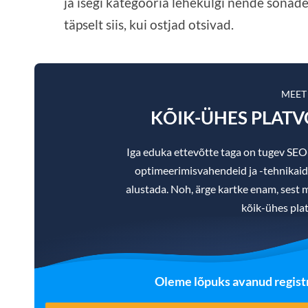
ja isegi kategooria lehekülgi nende sõna
täpselt siis, kui ostjad otsivad.
MEET
KÕIK-ÜHES PLAT
Iga eduka ettevõtte taga on tugev SE
optimeerimisvahendeid ja -tehnikaid, m
alustada. Noh, ärge kartke enam, sest m
kõik-ühes pla
Oleme lõpuks avanud registr