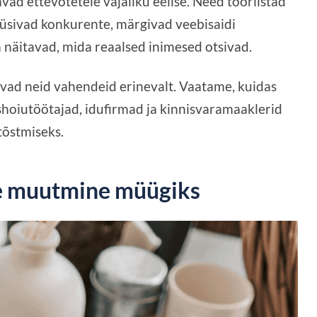
ad ettevõtetele vajaliku eelise. Need tööriistad
lüüsivad konkurente, märgivad veebisaidi
 näitavad, mida reaalsed inimesed otsivad.
avad neid vahendeid erinevalt. Vaatame, kuidas
ishoiutöötajad, idufirmad ja kinnisvaramaaklerid
õstmiseks.
e muutmine müügiks