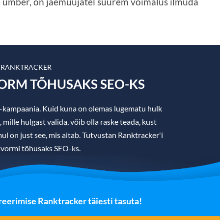
de ümber, on jaemüüjatel suurem võimalus ilmuda
 RANKTRACKER
VORM TÕHUSAKS SEO-KS
O-kampaania. Kuid kuna on olemas lugematu hulk
ille hulgast valida, võib olla raske teada, kust
ul on just see, mis aitab. Tutvustan Ranktracker'i
tvormi tõhusaks SEO-ks.
eerimise Ranktracker täiesti tasuta!