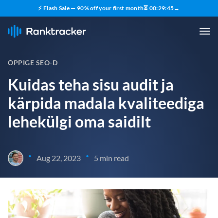
⚡ Flash Sale — 90% off your first month
⏳
00
:
29
:
44
→
ÕPPIGE SEO-D
Kuidas teha sisu audit ja
kärpida madala kvaliteediga
lehekülgi oma saidilt
•
•
Aug 22, 2023
5 min read