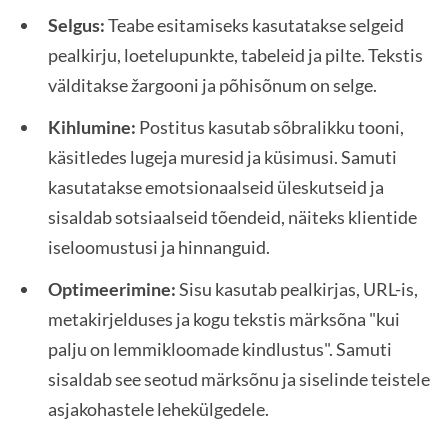
Selgus:
Teabe esitamiseks kasutatakse selgeid
pealkirju, loetelupunkte, tabeleid ja pilte. Tekstis
välditakse žargooni ja põhisõnum on selge.
Kihlumine:
Postitus kasutab sõbralikku tooni,
käsitledes lugeja muresid ja küsimusi. Samuti
kasutatakse emotsionaalseid üleskutseid ja
sisaldab sotsiaalseid tõendeid, näiteks klientide
iseloomustusi ja hinnanguid.
Optimeerimine:
Sisu kasutab pealkirjas, URL-is,
metakirjelduses ja kogu tekstis märksõna "kui
palju on lemmikloomade kindlustus". Samuti
sisaldab see seotud märksõnu ja siselinde teistele
asjakohastele lehekülgedele.