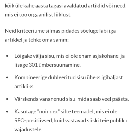
kõik üle kahe aasta tagasi avaldatud artiklid või need,
mis ei too orgaanilist liiklust.
Neid kriteeriume silmas pidades sõeluge läbi iga
artikkel ja tehke oma samm:
Lõigake välja sisu, mis ei ole enam asjakohane, ja
lisage 301 ümbersuunamine.
Kombineerige dubleeritud sisu üheks igihaljast
artikliks
Värskenda vananenud sisu, mida saab veel päästa.
Kasutage "noindex" silte teemadel, mis ei ole
SEO-positiivsed, kuid vastavad siiski teie publiku
vajadustele.