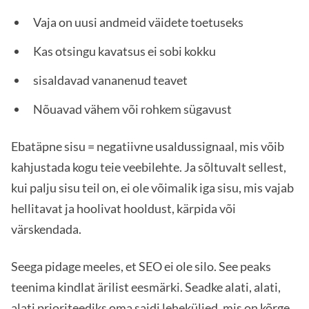
Vaja on uusi andmeid väidete toetuseks
Kas otsingu kavatsus ei sobi kokku
sisaldavad vananenud teavet
Nõuavad vähem või rohkem sügavust
Ebatäpne sisu = negatiivne usaldussignaal, mis võib
kahjustada kogu teie veebilehte. Ja sõltuvalt sellest,
kui palju sisu teil on, ei ole võimalik iga sisu, mis vajab
hellitavat ja hoolivat hooldust, kärpida või
värskendada.
Seega pidage meeles, et SEO ei ole silo. See peaks
teenima kindlat ärilist eesmärki. Seadke alati, alati,
alati prioriteediks oma saidi leheküljed, mis on kõrge