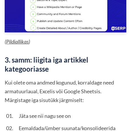
(
Pildiallikas
)
3. samm: liigita iga artikkel
kategooriasse
Kui olete oma andmed kogunud, korraldage need
armatuurlaual, Excelis või Google Sheetsis.
Märgistage iga sisutükk järgmiselt:
Jäta see nii nagu see on
Eemaldada/ümber suunata/konsolideerida