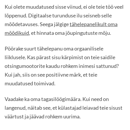
Kui olete muudatused sisse viinud, ei ole teie töö veel
lõppenud. Digitaalse turunduse ilu seisneb selle
mõõdetavuses. Seega jälgige
tähelepanelikult oma
mõõdikuid
, et hinnata oma jõupingutuste mõju.
Pöörake suurt tähelepanu oma orgaanilisele
liiklusele. Kas pärast sisu kärpimist on teie saidile
otsingumootorite kaudu rohkem inimesi sattunud?
Kui jah, siis on see positiivne märk, et teie
muudatused toimivad.
Vaadake ka oma tagasilöögimäära. Kui need on
langenud, näitab see, et külastajad leiavad teie sisust
väärtust ja jäävad rohkem uurima.