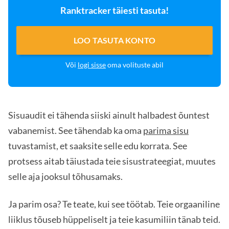
Ranktracker täiesti tasuta!
LOO TASUTA KONTO
Või
logi sisse
oma volituste abil
Sisuaudit ei tähenda siiski ainult halbadest õuntest
vabanemist. See tähendab ka oma
parima sisu
tuvastamist, et saaksite selle edu korrata. See
protsess aitab täiustada teie sisustrateegiat, muutes
selle aja jooksul tõhusamaks.
Ja parim osa? Te teate, kui see töötab. Teie orgaaniline
liiklus tõuseb hüppeliselt ja teie kasumiliin tänab teid.