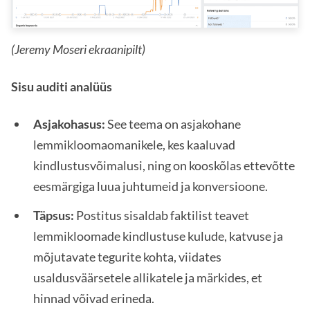
(Jeremy Moseri ekraanipilt)
Sisu auditi analüüs
Asjakohasus:
See teema on asjakohane
lemmikloomaomanikele, kes kaaluvad
kindlustusvõimalusi, ning on kooskõlas ettevõtte
eesmärgiga luua juhtumeid ja konversioone.
Täpsus:
Postitus sisaldab faktilist teavet
lemmikloomade kindlustuse kulude, katvuse ja
mõjutavate tegurite kohta, viidates
usaldusväärsetele allikatele ja märkides, et
hinnad võivad erineda.