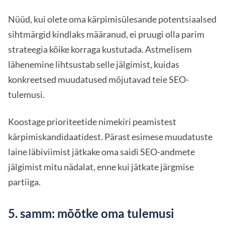
Nüüd, kui olete oma kärpimisülesande potentsiaalsed
sihtmärgid kindlaks määranud, ei pruugi olla parim
strateegia kõike korraga kustutada. Astmelisem
lähenemine lihtsustab selle jälgimist, kuidas
konkreetsed muudatused mõjutavad teie SEO-
tulemusi.
Koostage prioriteetide nimekiri peamistest
kärpimiskandidaatidest. Pärast esimese muudatuste
laine läbiviimist jätkake oma saidi SEO-andmete
jälgimist mitu nädalat, enne kui jätkate järgmise
partiiga.
5. samm: mõõtke oma tulemusi