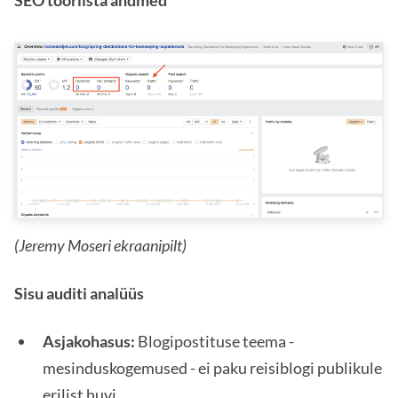
(Jeremy Moseri ekraanipilt)
Sisu auditi analüüs
Asjakohasus:
Blogipostituse teema -
mesinduskogemused - ei paku reisiblogi publikule
erilist huvi.