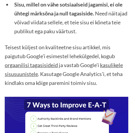
Sisu, millel on vähe sotsiaalseid jagamisi, ei ole
ühtegi märksõna ja null tagasiside.
Need näitajad
võivad viidata sellele, et teie sisu ei kõneta teie
publikut ega paku väärtust.
Teisest küljest on kvaliteetne sisu artikkel, mis
paigutub Google'i esimestel lehekülgedel, kogub
orgaanilisi tagasisideid
ja vastab Google'i
kasulikele
sisusuunistele
. Kasutage Google Analytics'i, et teha
kindlaks oma kõige paremini toimiv sisu.