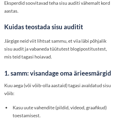
Eksperdid soovitavad teha sisu auditi vähemalt kord
aastas.
Kuidas teostada sisu auditit
Järgige neid viit lihtsat sammu, et viia läbi põhjalik
sisu audit ja vabaneda tüütutest blogipostitustest,
mis teid tagasi hoiavad.
1. samm: visandage oma ärieesmärgid
Kuu aega (või võib-olla aastaid) tagasi avaldatud sisu
võib:
Kasu uute vahendite (pildid, videod, graafikud)
toestamisest.