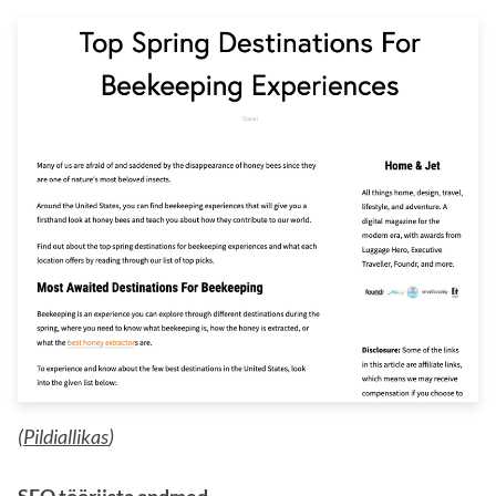
(
Pildiallikas
)
SEO tööriista andmed