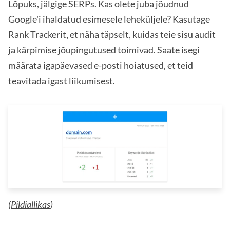
Lõpuks, jälgige SERPs. Kas olete juba jõudnud
Google'i ihaldatud esimesele leheküljele? Kasutage
Rank Trackerit
, et näha täpselt, kuidas teie sisu audit
ja kärpimise jõupingutused toimivad. Saate isegi
määrata igapäevased e-posti hoiatused, et teid
teavitada igast liikumisest.
(
Pildiallikas
)