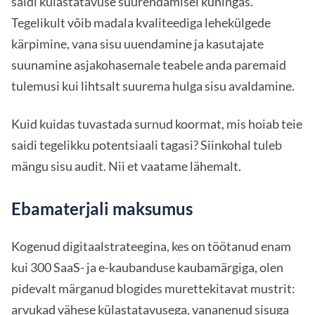
saidi külastatavuse suurendamisel kuningas.
Tegelikult võib madala kvaliteediga lehekülgede
kärpimine, vana sisu uuendamine ja kasutajate
suunamine asjakohasemale teabele anda paremaid
tulemusi kui lihtsalt suurema hulga sisu avaldamine.
Kuid kuidas tuvastada surnud koormat, mis hoiab teie
saidi tegelikku potentsiaali tagasi? Siinkohal tuleb
mängu sisu audit. Nii et vaatame lähemalt.
Ebamaterjali maksumus
Kogenud digitaalstrateegina, kes on töötanud enam
kui 300 SaaS- ja e-kaubanduse kaubamärgiga, olen
pidevalt märganud blogides murettekitavat mustrit:
arvukad vähese külastatavusega, vananenud sisuga