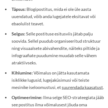
Täpsus:
Blogipostitus, mida ei ole üle aasta
uuendatud, võib anda lugejatele eksitavat või
ebaolulist teavet.
Selgus:
Selle postituse esitusviis jätab palju
soovida. Sellel puudub organiseeritud struktuur
ning visuaalsete abivahendite, näiteks piltide ja
infograafiate puudumine muudab selle vähem
atraktiivseks.
Kihlumine:
Võimalus on jätta kasutamata
isiklikke lugusid, lugejaküsimusi või teiste
mesinike iseloomustusi, et
suurendada kaasatust
.
Optimeerimine:
Ilma selge SEO-strateegiata jääb
see postitus ilma võimalusest jõuda oma