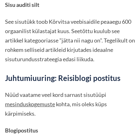
Sisu auditi silt
See sisutükk toob Kõrvitsa veebisaidile peaaegu 600
orgaanilist külastajat kuus. Seetõttu kuulub see
artikkel kategooriasse "jätta nii nagu on". Tegelikult on
rohkem selliseid artikleid kirjutades ideaalne
sisuturundusstrateegia edasi liikuda.
Juhtumiuuring: Reisiblogi postitus
Nüüd vaatame veel kord sarnast sisutüüpi
mesinduskogemuste
kohta, mis oleks küps
kärpimiseks.
Blogipostitus