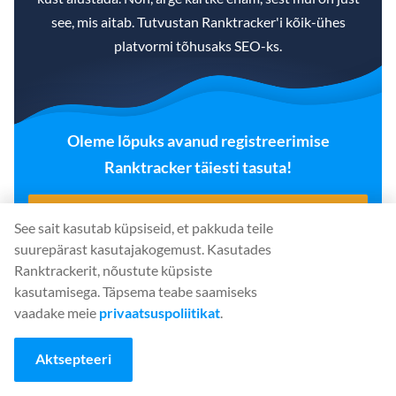
see, mis aitab. Tutvustan Ranktracker'i kõik-ühes
platvormi tõhusaks SEO-ks.
Oleme lõpuks avanud registreerimise
Ranktracker täiesti tasuta!
LOO TASUTA KONTO
See sait kasutab küpsiseid, et pakkuda teile
suurepärast kasutajakogemust. Kasutades
Või
logi sisse
oma volituste abil
Ranktrackerit, nõustute küpsiste
kasutamisega. Täpsema teabe saamiseks
vaadake meie
privaatsuspoliitikat
.
See sisu tekitab Home & Jeti veebisaidile null
Aktsepteeri
orgaanilist liiklust. Seetõttu satub see artikkel