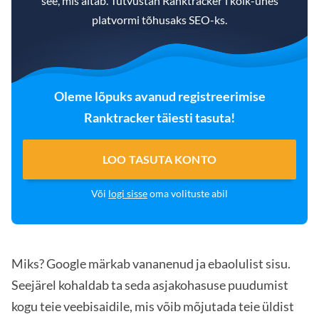
see, mis aitab. Tutvustan Ranktracker'i kõik-ühes
platvormi tõhusaks SEO-ks.
Oleme lõpuks avanud registreerimise
Ranktracker täiesti tasuta!
LOO TASUTA KONTO
Või
logi sisse
oma volituste abil
Miks? Google märkab vananenud ja ebaolulist sisu.
Seejärel kohaldab ta seda asjakohasuse puudumist
kogu teie veebisaidile, mis võib mõjutada teie üldist