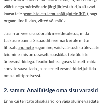
väärtusega märksõnade järgi järjestatud ja aitavad
kaasa teie
peamistele tulemusnäitajatele (KPI)
, nagu
orgaaniline liiklus, viited või müük.
Ja siin on veel üks sõbralik meeldetuletus, mida
taskusse panna. Sisuauditi eesmärk ei ole mitte
lihtsalt
andmete
kogumine, vaid väärtusliku ülevaate
leidmine, mis on otseselt kooskõlas teie üldiste
ärieesmärkidega. Teadke kohe alguses täpselt, mida
soovite saavutada, ja laske neil eesmärkidel juhtida
oma auditiprotsessi.
2. samm: Analüüsige oma sisu varasid
Enne kui teritate oksakäärid, on väga oluline vaadata