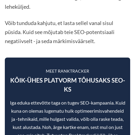
leheküljed.
Võib tunduda kahjutu, et lasta sellel vanal sisul
püsida. Kuid see mõjutab teie SEO-potentsiaali
negatiivselt - ja seda märkimisväärselt.
MEET RANKTRACKER
KÕIK-ÜHES PLATVORM TÕHUSAKS SEO-
KS
Iga eduka ettevõtte taga on tugev SEO-kampaania. Kuid
kuna on olemas lugematu hulk optimeerimisvahendeid
ja -tehnikaid, mille hulgast valida, võib olla raske teada,
kust alustada. Noh, ärge kartke enam, sest mul on just