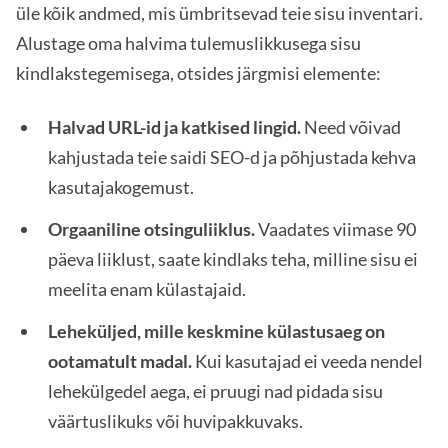
üle kõik andmed, mis ümbritsevad teie sisu inventari.
Alustage oma halvima tulemuslikkusega sisu
kindlakstegemisega, otsides järgmisi elemente:
Halvad URL-id ja katkised lingid.
Need võivad
kahjustada teie saidi SEO-d ja põhjustada kehva
kasutajakogemust.
Orgaaniline otsinguliiklus.
Vaadates viimase 90
päeva liiklust, saate kindlaks teha, milline sisu ei
meelita enam külastajaid.
Leheküljed, mille keskmine külastusaeg on
ootamatult madal.
Kui kasutajad ei veeda nendel
lehekülgedel aega, ei pruugi nad pidada sisu
väärtuslikuks või huvipakkuvaks.