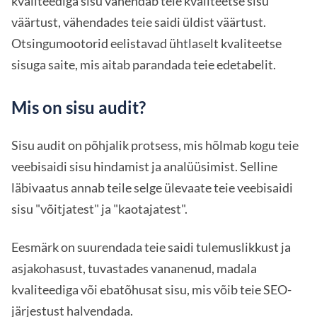
kvaliteediga sisu vähendab teie kvaliteetse sisu
väärtust, vähendades teie saidi üldist väärtust.
Otsingumootorid eelistavad ühtlaselt kvaliteetse
sisuga saite, mis aitab parandada teie edetabelit.
Mis on sisu audit?
Sisu audit on põhjalik protsess, mis hõlmab kogu teie
veebisaidi sisu hindamist ja analüüsimist. Selline
läbivaatus annab teile selge ülevaate teie veebisaidi
sisu "võitjatest" ja "kaotajatest".
Eesmärk on suurendada teie saidi tulemuslikkust ja
asjakohasust, tuvastades vananenud, madala
kvaliteediga või ebatõhusat sisu, mis võib teie SEO-
järjestust halvendada.