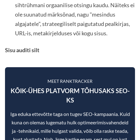
sihtrühmani orgaanilise otsingu kaudu. Näiteks ei
ole suunatud märksõnad, nagu "mesindus
algajatele", strateegiliselt paigutatud pealkirjas,
URL-is, metakirjelduses või kogu sisus.
Sisu auditi silt
MEET RANKTRACKER
KÕIK-ÜHES PLATVORM TÕHUSAKS SEO-
KS
Iga eduka ettevõtte taga on tugev SEO-kampaania. Kuid
kuna on olemas lugematu hulk optimeerimisvahendeid
ja -tehnikaid, mille hulgast valida, võib olla raske teada,
kust alustada. Noh, ärge kartke enam, sest mul on just