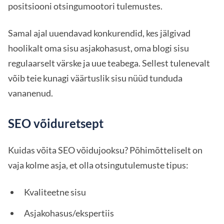
positsiooni otsingumootori tulemustes.
Samal ajal uuendavad konkurendid, kes jälgivad
hoolikalt oma sisu asjakohasust, oma blogi sisu
regulaarselt värske ja uue teabega. Sellest tulenevalt
võib teie kunagi väärtuslik sisu nüüd tunduda
vananenud.
SEO võiduretsept
Kuidas võita SEO võidujooksu? Põhimõtteliselt on
vaja kolme asja, et olla otsingutulemuste tipus:
Kvaliteetne sisu
Asjakohasus/ekspertiis