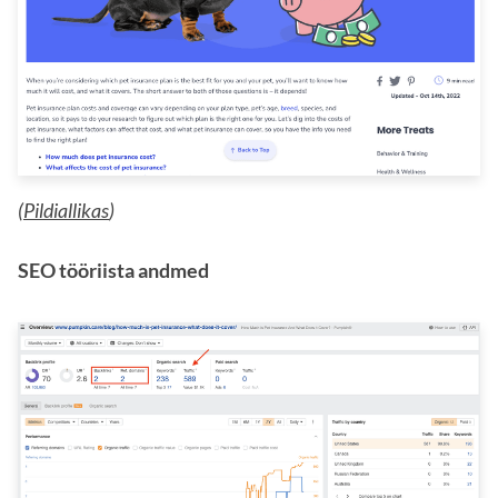
(
Pildiallikas
)
SEO tööriista andmed