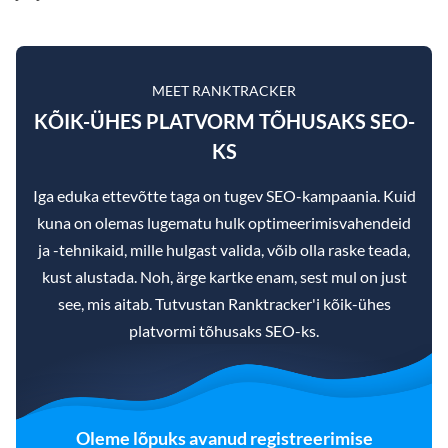
MEET RANKTRACKER
KÕIK-ÜHES PLATVORM TÕHUSAKS SEO-
KS
Iga eduka ettevõtte taga on tugev SEO-kampaania. Kuid
kuna on olemas lugematu hulk optimeerimisvahendeid
ja -tehnikaid, mille hulgast valida, võib olla raske teada,
kust alustada. Noh, ärge kartke enam, sest mul on just
see, mis aitab. Tutvustan Ranktracker'i kõik-ühes
platvormi tõhusaks SEO-ks.
Oleme lõpuks avanud registreerimise