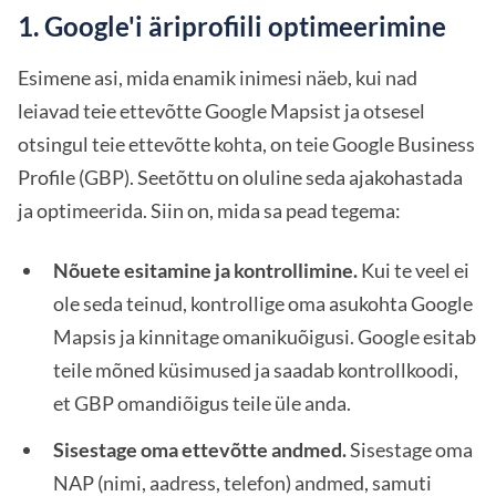
1. Google'i äriprofiili optimeerimine
Esimene asi, mida enamik inimesi näeb, kui nad
leiavad teie ettevõtte Google Mapsist ja otsesel
otsingul teie ettevõtte kohta, on teie Google Business
Profile (GBP). Seetõttu on oluline seda ajakohastada
ja optimeerida. Siin on, mida sa pead tegema:
Nõuete esitamine ja kontrollimine.
Kui te veel ei
ole seda teinud, kontrollige oma asukohta Google
Mapsis ja kinnitage omanikuõigusi. Google esitab
teile mõned küsimused ja saadab kontrollkoodi,
et GBP omandiõigus teile üle anda.
Sisestage oma ettevõtte andmed.
Sisestage oma
NAP (nimi, aadress, telefon) andmed, samuti