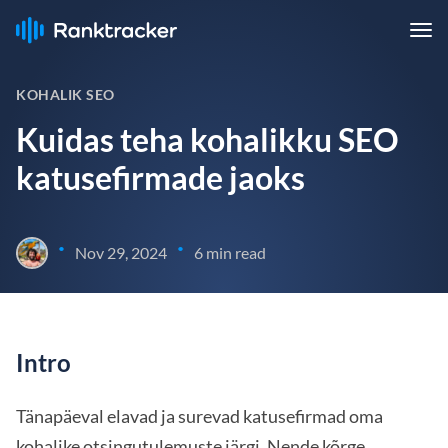
KOHALIK SEO
Kuidas teha kohalikku SEO
katusefirmade jaoks
•
•
Nov 29, 2024
6 min read
Intro
Tänapäeval elavad ja surevad katusefirmad oma
kohalike otsingutulemuste järgi. Nende kõrge