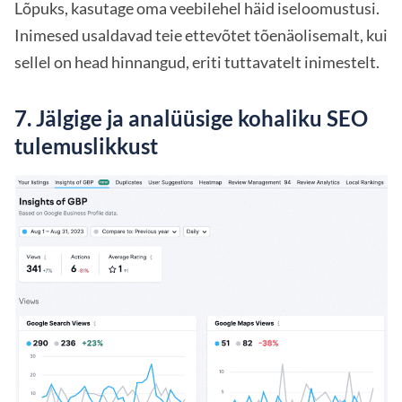
Lõpuks, kasutage oma veebilehel häid iseloomustusi.
Inimesed usaldavad teie ettevõtet tõenäolisemalt, kui
sellel on head hinnangud, eriti tuttavatelt inimestelt.
7. Jälgige ja analüüsige kohaliku SEO
tulemuslikkust