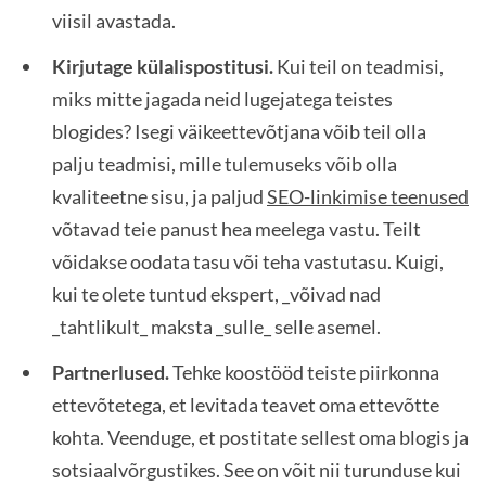
viisil avastada.
Kirjutage külalispostitusi.
Kui teil on teadmisi,
miks mitte jagada neid lugejatega teistes
blogides? Isegi väikeettevõtjana võib teil olla
palju teadmisi, mille tulemuseks võib olla
kvaliteetne sisu, ja paljud
SEO-linkimise teenused
võtavad teie panust hea meelega vastu. Teilt
võidakse oodata tasu või teha vastutasu. Kuigi,
kui te olete tuntud ekspert, _võivad nad
_tahtlikult_ maksta _sulle_ selle asemel.
Partnerlused.
Tehke koostööd teiste piirkonna
ettevõtetega, et levitada teavet oma ettevõtte
kohta. Veenduge, et postitate sellest oma blogis ja
sotsiaalvõrgustikes. See on võit nii turunduse kui