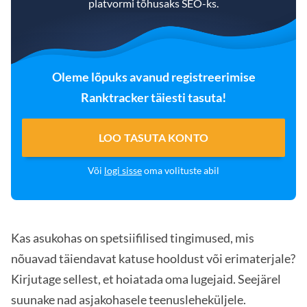
platvormi tõhusaks SEO-ks.
Oleme lõpuks avanud registreerimise
Ranktracker täiesti tasuta!
LOO TASUTA KONTO
Või
logi sisse
oma volituste abil
Kas asukohas on spetsiifilised tingimused, mis
nõuavad täiendavat katuse hooldust või erimaterjale?
Kirjutage sellest, et hoiatada oma lugejaid. Seejärel
suunake nad asjakohasele teenusleheküljele.