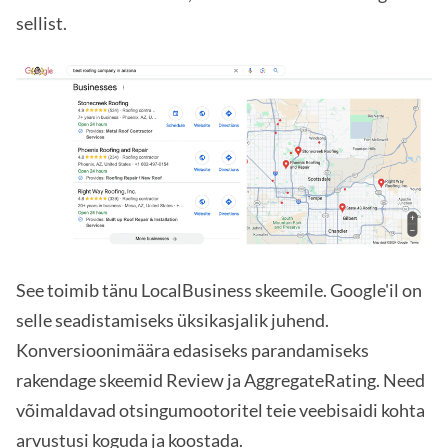
sellist.
See toimib tänu LocalBusiness skeemile. Google'il on
selle seadistamiseks üksikasjalik juhend.
Konversioonimäära edasiseks parandamiseks
rakendage skeemid Review ja AggregateRating. Need
võimaldavad otsingumootoritel teie veebisaidi kohta
arvustusi koguda ja koostada.