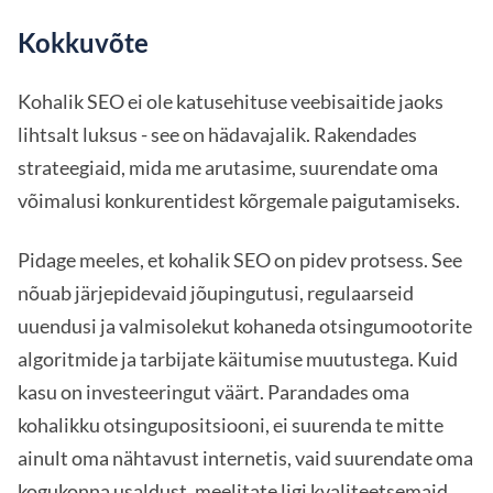
Kokkuvõte
Kohalik SEO ei ole katusehituse veebisaitide jaoks
lihtsalt luksus - see on hädavajalik. Rakendades
strateegiaid, mida me arutasime, suurendate oma
võimalusi konkurentidest kõrgemale paigutamiseks.
Pidage meeles, et kohalik SEO on pidev protsess. See
nõuab järjepidevaid jõupingutusi, regulaarseid
uuendusi ja valmisolekut kohaneda otsingumootorite
algoritmide ja tarbijate käitumise muutustega. Kuid
kasu on investeeringut väärt. Parandades oma
kohalikku otsingupositsiooni, ei suurenda te mitte
ainult oma nähtavust internetis, vaid suurendate oma
kogukonna usaldust, meelitate ligi kvaliteetsemaid