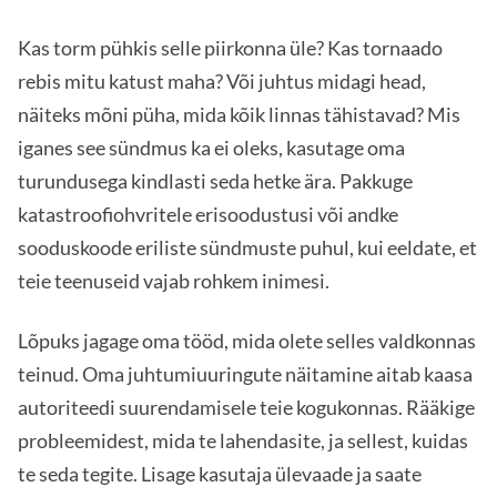
Kas torm pühkis selle piirkonna üle? Kas tornaado
rebis mitu katust maha? Või juhtus midagi head,
näiteks mõni püha, mida kõik linnas tähistavad? Mis
iganes see sündmus ka ei oleks, kasutage oma
turundusega kindlasti seda hetke ära. Pakkuge
katastroofiohvritele erisoodustusi või andke
sooduskoode eriliste sündmuste puhul, kui eeldate, et
teie teenuseid vajab rohkem inimesi.
Lõpuks jagage oma tööd, mida olete selles valdkonnas
teinud. Oma juhtumiuuringute näitamine aitab kaasa
autoriteedi suurendamisele teie kogukonnas. Rääkige
probleemidest, mida te lahendasite, ja sellest, kuidas
te seda tegite. Lisage kasutaja ülevaade ja saate