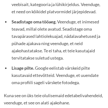
veebisait, kategooria ja lühikirjeldus. Veenduge,
et need on kõikidel platvormidel järjepidevad.
Seadistage oma tööaeg.
Veenduge, et inimesed
teavad, millal olete avatud. Seadistage oma
tavapärased lahtiolekuajad, nädalavahetused ja
pühade ajakava ning veenduge, et neid
ajakohastatakse. Te ei taha, et teie kasutajaid
tervitatakse suletud ustega.
Lisage pilte.
Google eelistab värskeid pilte
kasutavaid ettevõtteid. Veenduge, et uuendate
oma profiili sageli värskete fotodega.
Kuna see on üks teie olulisemaid edetabelivahendeid,
veenduge, et see on alati ajakohane.