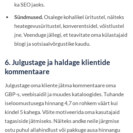
ka SEO jaoks.
Sündmused.
Osalege kohalikel üritustel, näiteks
heategevusüritustel, konverentsidel, võistlustel
jne. Veenduge jällegi, et teavitate oma külastajaid
blogi ja sotsiaalvõrgustike kaudu.
6. Julgustage ja haldage klientide
kommentaare
Julgustage oma kliente jätma kommentaare oma
GBP-s, veebisaidil ja muudes kataloogides. Tuhande
iseloomustusega hinnang 4,7 on rohkem väärt kui
kindel 5 kahega. Võite motiveerida oma kasutajaid
tagasiside jätmiseks. Näiteks andke neile järgmise
ostu puhul allahindlust või pakkuge ausa hinnangu