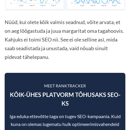
Nüüd, kui olete kõik valmis seadnud, võite arvata, et
on aeg lõõgastuda ja juua margaritat oma tagahoovis.
Kahjuks ei toimi SEO nii. See ei ole selline asi, mida
saab seadistada ja unustada, vaid nõuab sinult
pidevat tähelepanu.
MEET RANKTRACKER
KÕIK-ÜHES PLATVORM TÕHUSAKS SEO-
KS
Iga eduka ettevõtte taga on tugev SEO-kampaania. Kuid
kuna on olemas lugematu hulk optimeerimisvahendeid