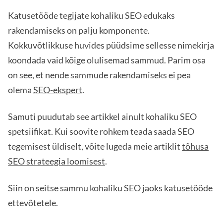
Katusetööde tegijate kohaliku SEO edukaks
rakendamiseks on palju komponente.
Kokkuvõtlikkuse huvides püüdsime sellesse nimekirja
koondada vaid kõige olulisemad sammud. Parim osa
on see, et nende sammude rakendamiseks ei pea
olema
SEO-ekspert
.
Samuti puudutab see artikkel ainult kohaliku SEO
spetsiifikat. Kui soovite rohkem teada saada SEO
tegemisest üldiselt, võite lugeda meie artiklit
tõhusa
SEO strateegia loomisest
.
Siin on seitse sammu kohaliku SEO jaoks katusetööde
ettevõtetele.