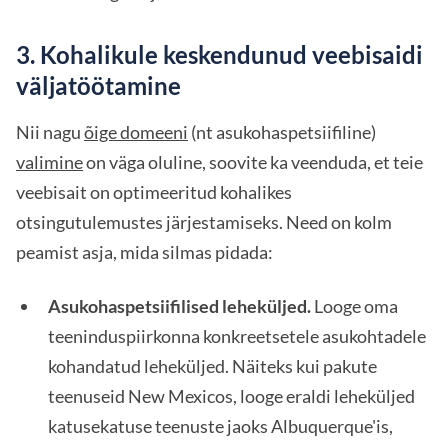
3. Kohalikule keskendunud veebisaidi
väljatöötamine
Nii nagu
õige domeeni
(nt asukohaspetsiifiline)
valimine
on väga oluline, soovite ka veenduda, et teie
veebisait on optimeeritud kohalikes
otsingutulemustes järjestamiseks. Need on kolm
peamist asja, mida silmas pidada:
Asukohaspetsiifilised leheküljed.
Looge oma
teeninduspiirkonna konkreetsetele asukohtadele
kohandatud leheküljed. Näiteks kui pakute
teenuseid New Mexicos, looge eraldi leheküljed
katusekatuse teenuste jaoks Albuquerque'is,