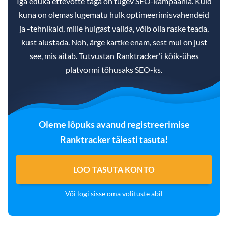
Iga eduka ettevõtte taga on tugev SEO-kampaania. Kuid
kuna on olemas lugematu hulk optimeerimisvahendeid
ja -tehnikaid, mille hulgast valida, võib olla raske teada,
kust alustada. Noh, ärge kartke enam, sest mul on just
see, mis aitab. Tutvustan Ranktracker'i kõik-ühes
platvormi tõhusaks SEO-ks.
Oleme lõpuks avanud registreerimise
Ranktracker täiesti tasuta!
LOO TASUTA KONTO
Või
logi sisse
oma volituste abil