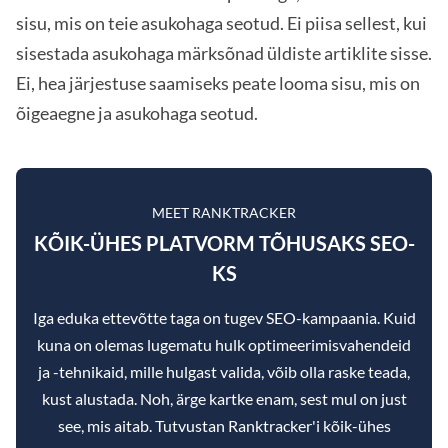
sisu, mis on teie asukohaga seotud. Ei piisa sellest, kui
sisestada asukohaga märksõnad üldiste artiklite sisse.
Ei, hea järjestuse saamiseks peate looma sisu, mis on
õigeaegne ja asukohaga seotud.
MEET RANKTRACKER
KÕIK-ÜHES PLATVORM TÕHUSAKS SEO-
KS
Iga eduka ettevõtte taga on tugev SEO-kampaania. Kuid
kuna on olemas lugematu hulk optimeerimisvahendeid
ja -tehnikaid, mille hulgast valida, võib olla raske teada,
kust alustada. Noh, ärge kartke enam, sest mul on just
see, mis aitab. Tutvustan Ranktracker'i kõik-ühes