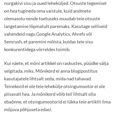
nurgakivi sisu ja uued leheküljed. Otsuste tegemisel
on hea tugineda oma vaistule, kuid andmete
olemasolu nende toetuseks muudab teie otsuste
langetamise lõpmatult paremaks. Kasutage selliseid
vahendeid nagu Google Analytics, Ahrefs või
Semrush, et paremini mõista, kuidas teie sisu
konkurentidega võrreldes toimib.
Kui näete, et mõni artikkel on raskustes, püüdke välja
selgitada, miks. Mõnikord ei anna blogipostitus
kasutajatele lihtsalt seda, mida nad tahavad.
Teinekord ei ole teie lehekülje otsingumootor ei ole
piisavalt hea. Ja mõnikord võib teil lihtsalt olla
ebaõnne, et otsingumootorid ei lükka teie artiklit ilma
mõjuva põhjuseta edasi.