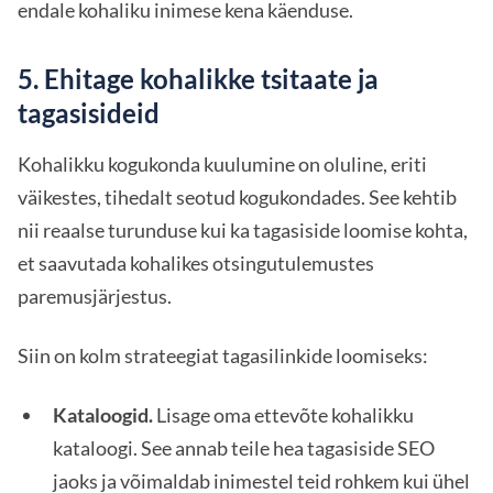
endale kohaliku inimese kena käenduse.
5. Ehitage kohalikke tsitaate ja
tagasisideid
Kohalikku kogukonda kuulumine on oluline, eriti
väikestes, tihedalt seotud kogukondades. See kehtib
nii reaalse turunduse kui ka tagasiside loomise kohta,
et saavutada kohalikes otsingutulemustes
paremusjärjestus.
Siin on kolm strateegiat tagasilinkide loomiseks:
Kataloogid.
Lisage oma ettevõte kohalikku
kataloogi. See annab teile hea tagasiside SEO
jaoks ja võimaldab inimestel teid rohkem kui ühel