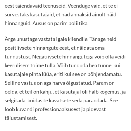
eest täiendavaid teenuseid. Veenduge vaid, et te ei
survestaks kasutajaid, et nad annaksid ainult häid
hinnanguid. Ausus on parim poliitika.
Ärge unustage vastata igale kliendile. Tänage neid
positiivsete hinnangute eest, et näidata oma
tunnustust. Negatiivsete hinnangutega võib olla veidi
keerulisem toime tulla. Võib tunduda hea tunne, kui
kasutajale pihta lüüa, eriti kui see on põhjendamatu.
Selline vastus on aga harva õigustatud. Parem on
öelda, et teil on kahju, et kasutajal oli halb kogemus, ja
selgitada, kuidas te kavatsete seda parandada. See
loob kuvandi professionaalsusest ja pidevast
täiustamisest.