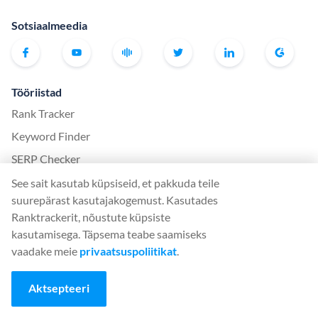
Sotsiaalmeedia
Tööriistad
Rank Tracker
Keyword Finder
SERP Checker
Web Audit
See sait kasutab küpsiseid, et pakkuda teile
suurepärast kasutajakogemust. Kasutades
Backlink Checker
Ranktrackerit, nõustute küpsiste
Backlink Monitor
kasutamisega. Täpsema teabe saamiseks
SEO kontrollnimekiri
vaadake meie
privaatsuspoliitikat
.
AI Article Writer
Aktsepteeri
TASUTA: SERP simulaator