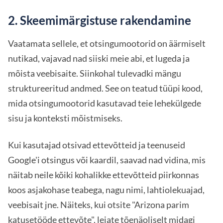
2. Skeemimärgistuse rakendamine
Vaatamata sellele, et otsingumootorid on äärmiselt
nutikad, vajavad nad siiski meie abi, et lugeda ja
mõista veebisaite. Siinkohal tulevadki mängu
struktureeritud andmed. See on teatud tüüpi kood,
mida otsingumootorid kasutavad teie lehekülgede
sisu ja konteksti mõistmiseks.
Kui kasutajad otsivad ettevõtteid ja teenuseid
Google'i otsingus või kaardil, saavad nad vidina, mis
näitab neile kõiki kohalikke ettevõtteid piirkonnas
koos asjakohase teabega, nagu nimi, lahtiolekuajad,
veebisait jne. Näiteks, kui otsite "Arizona parim
katusetööde ettevõte", leiate tõenäoliselt midagi