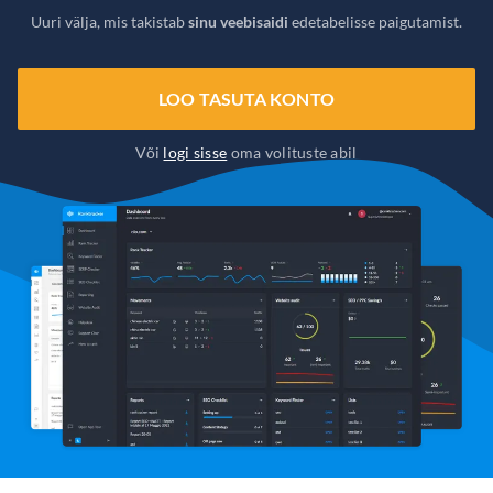
Uuri välja, mis takistab
sinu veebisaidi
edetabelisse paigutamist.
LOO TASUTA KONTO
Või
logi sisse
oma volituste abil