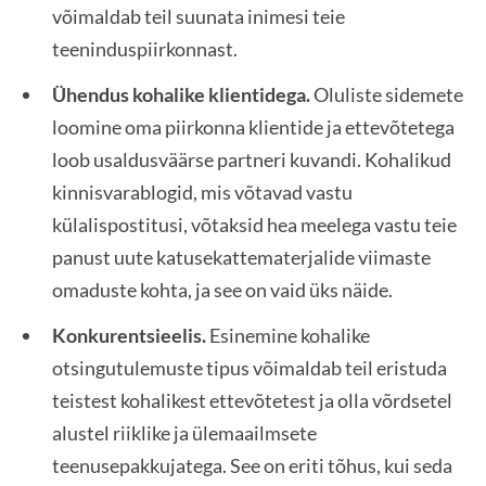
võimaldab teil suunata inimesi teie
teeninduspiirkonnast.
Ühendus kohalike klientidega.
Oluliste sidemete
loomine oma piirkonna klientide ja ettevõtetega
loob usaldusväärse partneri kuvandi. Kohalikud
kinnisvarablogid, mis võtavad vastu
külalispostitusi, võtaksid hea meelega vastu teie
panust uute katusekattematerjalide viimaste
omaduste kohta, ja see on vaid üks näide.
Konkurentsieelis.
Esinemine kohalike
otsingutulemuste tipus võimaldab teil eristuda
teistest kohalikest ettevõtetest ja olla võrdsetel
alustel riiklike ja ülemaailmsete
teenusepakkujatega. See on eriti tõhus, kui seda