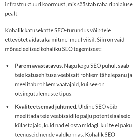
infrastruktuuri koormust, mis säästab raha ribalaiuse
pealt.
Kohalik katusekatte SEO-turundus võib teie
ettevõtet aidata ka mitmel muul viisil. Siin on vaid
mõned eelised kohaliku SEO tegemisest:
Parem avastatavus.
Nagu kogu SEO puhul, saab
teie katusehituse veebisait rohkem tähelepanu ja
meelitab rohkem vaatajaid, kui see on
otsingutulemuste tipus.
Kvaliteetsemad juhtmed.
Üldine SEO võib
meelitada teie veebisaidile palju potentsiaalseid
külastajaid, kuid nad ei osta midagi, kui te ei paku
teenuseid nende valdkonnas. Kohalik SEO