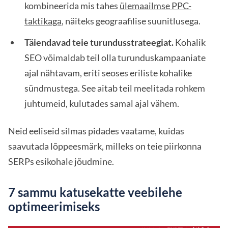
kombineerida mis tahes
ülemaailmse PPC-
taktikaga
, näiteks geograafilise suunitlusega.
Täiendavad teie turundusstrateegiat.
Kohalik
SEO võimaldab teil olla turunduskampaaniate
ajal nähtavam, eriti seoses eriliste kohalike
sündmustega. See aitab teil meelitada rohkem
juhtumeid, kulutades samal ajal vähem.
Neid eeliseid silmas pidades vaatame, kuidas
saavutada lõppeesmärk, milleks on teie piirkonna
SERPs esikohale jõudmine.
7 sammu katusekatte veebilehe
optimeerimiseks