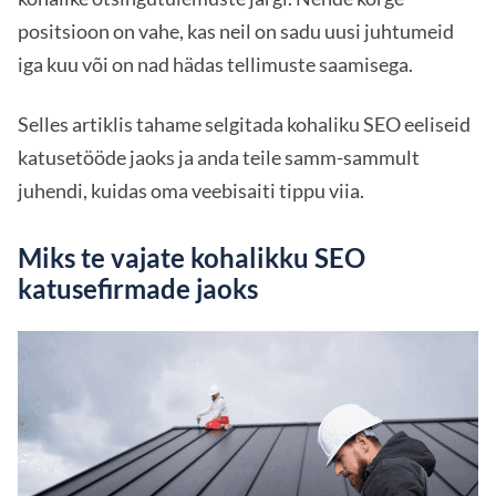
positsioon on vahe, kas neil on sadu uusi juhtumeid
iga kuu või on nad hädas tellimuste saamisega.
Selles artiklis tahame selgitada kohaliku SEO eeliseid
katusetööde jaoks ja anda teile samm-sammult
juhendi, kuidas oma veebisaiti tippu viia.
Miks te vajate kohalikku SEO
katusefirmade jaoks