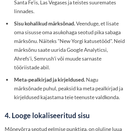
Santa Fe'is, Las Vegases ja teistes suuremates
linnades.
Sisu kohalikud märksõnad.
Veenduge, et lisate
oma sisusse oma asukohaga seotud pika sabaga
märksõnu. Näiteks "New Yorgi katusetööd". Neid
märksõnu saate uurida Google Analyticsi,
Ahrefs'i, Semrush'i või muude sarnaste
tööriistade abil.
Meta-pealkirjad ja kirjeldused.
Nagu
märksõnade puhul, peaksid ka meta pealkirjad ja
kirjeldused kajastama teie teenuste valdkonda.
4. Looge lokaliseeritud sisu
Mõnevõrra seotud eelmise punktiga, on oluline luua