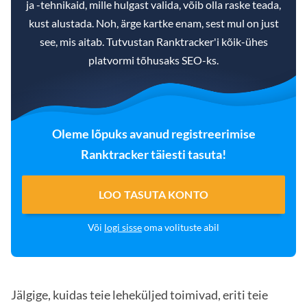
ja -tehnikaid, mille hulgast valida, võib olla raske teada,
kust alustada. Noh, ärge kartke enam, sest mul on just
see, mis aitab. Tutvustan Ranktracker'i kõik-ühes
platvormi tõhusaks SEO-ks.
Oleme lõpuks avanud registreerimise
Ranktracker täiesti tasuta!
LOO TASUTA KONTO
Või
logi sisse
oma volituste abil
Jälgige, kuidas teie leheküljed toimivad, eriti teie