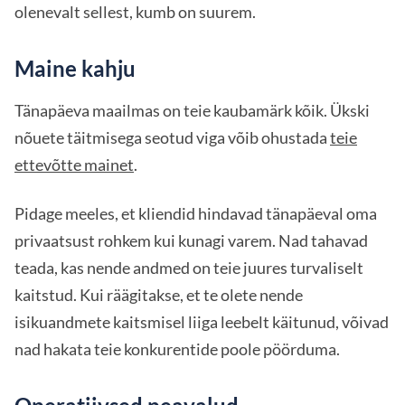
olenevalt sellest, kumb on suurem.
Maine kahju
Tänapäeva maailmas on teie kaubamärk kõik. Ükski
nõuete täitmisega seotud viga võib ohustada
teie
ettevõtte mainet
.
Pidage meeles, et kliendid hindavad tänapäeval oma
privaatsust rohkem kui kunagi varem. Nad tahavad
teada, kas nende andmed on teie juures turvaliselt
kaitstud. Kui räägitakse, et te olete nende
isikuandmete kaitsmisel liiga leebelt käitunud, võivad
nad hakata teie konkurentide poole pöörduma.