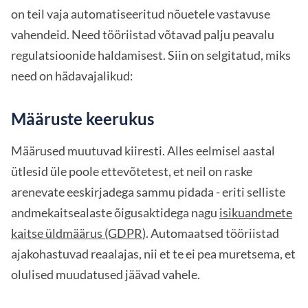
on teil vaja automatiseeritud nõuetele vastavuse
vahendeid. Need tööriistad võtavad palju peavalu
regulatsioonide haldamisest. Siin on selgitatud, miks
need on hädavajalikud:
Määruste keerukus
Määrused muutuvad kiiresti. Alles eelmisel aastal
ütlesid üle poole ettevõtetest, et neil on raske
arenevate eeskirjadega sammu pidada - eriti selliste
andmekaitsealaste õigusaktidega nagu
isikuandmete
kaitse üldmäärus (GDPR
). Automaatsed tööriistad
ajakohastuvad reaalajas, nii et te ei pea muretsema, et
olulised muudatused jäävad vahele.