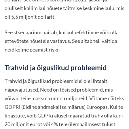
oluliselt kallim kui nõuete täitmise keskmine kulu, mis
oli 5,5 miljonit dollarit.
See stsenaarium näitab, kui kuluefektiivne võib olla
ettevõtete nõuetele vastavus. See aitab teil vältida
neid kolme peamist riski:
Trahvid ja õiguslikud probleemid
Trahvid ja õiguslikud probleemid ei ole lihtsalt
näpuvajutused. Need on tõsised probleemid, mis
võivad teile maksma minna miljoneid. Võtame näiteks
GDPRi (üldine andmekaitse määrus) Euroopas. Kui te
libastute, võib
GDPRi alusel määratud trahv
olla kuni
20 miljonit eurot või 4% teie ülemaailmsest tulust,