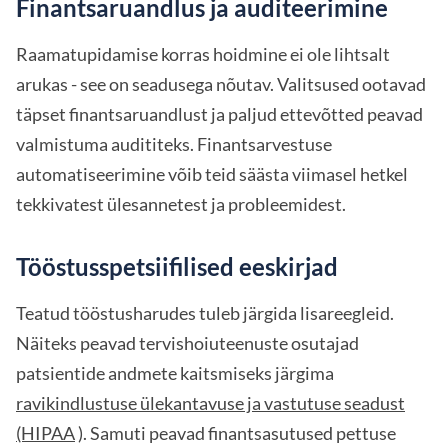
Finantsaruandlus ja auditeerimine
Raamatupidamise korras hoidmine ei ole lihtsalt
arukas - see on seadusega nõutav. Valitsused ootavad
täpset finantsaruandlust ja paljud ettevõtted peavad
valmistuma audititeks. Finantsarvestuse
automatiseerimine võib teid säästa viimasel hetkel
tekkivatest ülesannetest ja probleemidest.
Tööstusspetsiifilised eeskirjad
Teatud tööstusharudes tuleb järgida lisareegleid.
Näiteks peavad tervishoiuteenuste osutajad
patsientide andmete kaitsmiseks järgima
ravikindlustuse ülekantavuse ja vastutuse seadust
(HIPAA
). Samuti peavad finantsasutused pettuse