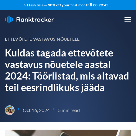
⚡ Flash Sale — 90% off your first month
⏳
00
:
29
:
44
→
ETTEVÕTETE VASTAVUS NÕUETELE
Kuidas tagada ettevõtete
vastavus nõuetele aastal
2024: Tööriistad, mis aitavad
teil eesrindlikuks jääda
•
•
Oct 16, 2024
5 min read