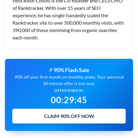
Felix Rose-Collins is the Co-founder and CEO/CMO
of Ranktracker. With over 15 years of SEO
experience, he has single-handedly scaled the
Ranktracker site to over 500,000 monthly visits, with
390,000 of these stemming from organic searches
each month.
⚡ 90% Flash Sale
90% off your first month on monthly plans. Your personal
30-minute offer is live now.
OFFER ENDS IN:
00
:
29
:
44
CLAIM 90% OFF NOW