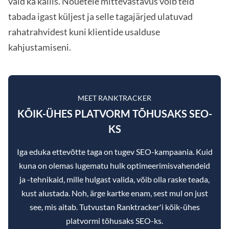
vaid ka kallis. Nõuetele mittevastavus võib teid
tabada igast küljest ja selle tagajärjed ulatuvad
rahatrahvidest kuni klientide usalduse
kahjustamiseni.
MEET RANKTRACKER
KÕIK-ÜHES PLATVORM TÕHUSAKS SEO-
KS
Iga eduka ettevõtte taga on tugev SEO-kampaania. Kuid
kuna on olemas lugematu hulk optimeerimisvahendeid
ja -tehnikaid, mille hulgast valida, võib olla raske teada,
kust alustada. Noh, ärge kartke enam, sest mul on just
see, mis aitab. Tutvustan Ranktracker'i kõik-ühes
platvormi tõhusaks SEO-ks.