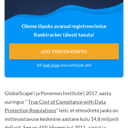
Oleme lõpuks avanud registreerimise
Ranktracker täiesti tasuta!
LOO TASUTA KONTO
Või
logi sisse
oma volituste abil
GlobalScape'i ja Ponemon Institute'i 2017. aasta
uuringus "
True Cost of Compliance with Data
Protection Regulations
" leiti, et ettevõtete jaoks on
mittevastavuse keskmine aastane kulu 14,8 miljonit
dollarit. See on 45% kõrgem kui 2011. aastal ja