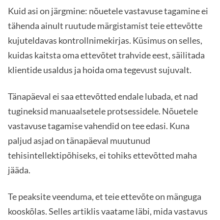
Kuid asi on järgmine: nõuetele vastavuse tagamine ei
tähenda ainult ruutude märgistamist teie ettevõtte
kujuteldavas kontrollnimekirjas. Küsimus on selles,
kuidas kaitsta oma ettevõtet trahvide eest, säilitada
klientide usaldus ja hoida oma tegevust sujuvalt.
Tänapäeval ei saa ettevõtted endale lubada, et nad
tugineksid manuaalsetele protsessidele. Nõuetele
vastavuse tagamise vahendid on tee edasi. Kuna
paljud asjad on tänapäeval muutunud
tehisintellektipõhiseks, ei tohiks ettevõtted maha
jääda.
Te peaksite veenduma, et teie ettevõte on mänguga
kooskõlas. Selles artiklis vaatame läbi, mida vastavus