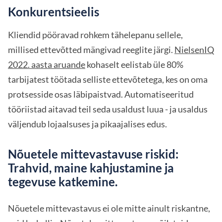
Konkurentsieelis
Kliendid pööravad rohkem tähelepanu sellele,
millised ettevõtted mängivad reeglite järgi.
NielsenIQ
2022. aasta aruande
kohaselt eelistab üle 80%
tarbijatest töötada selliste ettevõtetega, kes on oma
protsesside osas läbipaistvad. Automatiseeritud
tööriistad aitavad teil seda usaldust luua - ja usaldus
väljendub lojaalsuses ja pikaajalises edus.
Nõuetele mittevastavuse riskid:
Trahvid, maine kahjustamine ja
tegevuse katkemine.
Nõuetele mittevastavus ei ole mitte ainult riskantne,