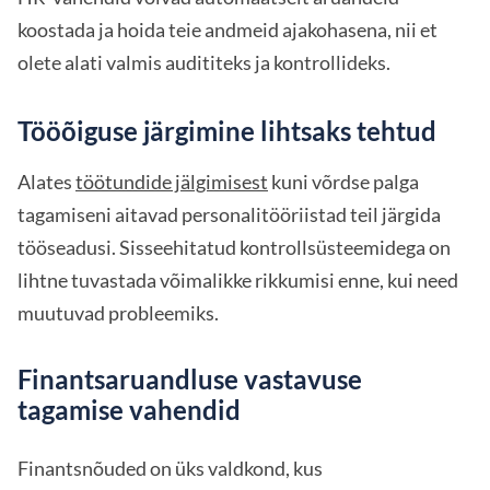
koostada ja hoida teie andmeid ajakohasena, nii et
olete alati valmis audititeks ja kontrollideks.
Tööõiguse järgimine lihtsaks tehtud
Alates
töötundide jälgimisest
kuni võrdse palga
tagamiseni aitavad personalitööriistad teil järgida
tööseadusi. Sisseehitatud kontrollsüsteemidega on
lihtne tuvastada võimalikke rikkumisi enne, kui need
muutuvad probleemiks.
Finantsaruandluse vastavuse
tagamise vahendid
Finantsnõuded on üks valdkond, kus