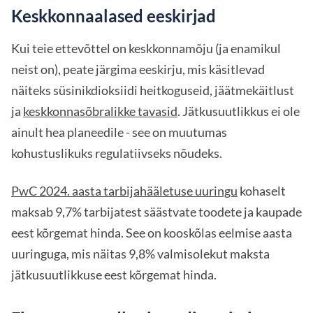
Keskkonnaalased eeskirjad
Kui teie ettevõttel on keskkonnamõju (ja enamikul
neist on), peate järgima eeskirju, mis käsitlevad
näiteks süsinikdioksiidi heitkoguseid, jäätmekäitlust
ja
keskkonnasõbralikke tavasid
. Jätkusuutlikkus ei ole
ainult hea planeedile - see on muutumas
kohustuslikuks regulatiivseks nõudeks.
PwC 2024. aasta tarbijahääletuse uuringu
kohaselt
maksab 9,7% tarbijatest säästvate toodete ja kaupade
eest kõrgemat hinda. See on kooskõlas eelmise aasta
uuringuga, mis näitas 9,8% valmisolekut maksta
jätkusuutlikkuse eest kõrgemat hinda.