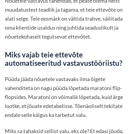
Nõuetele vastavus tähendab, et peate olema neist
muudatustest teadlik ja tagama, et teie ettevõte on
alati selge. Teie eesmärk on vältida trahve, säilitada
oma klientide usaldus ning juhtida seaduslikult ja
nõuetekohaselt tegutsevat ettevõtet.
Miks vajab teie ettevõte
automatiseeritud vastavustööriistu?
Püüda jääda nõuetele vastavaks ilma õigete
vahenditeta on nagu püüda lõpetada maratoni flip-
flopsides. Maratoni on võimalik lõpetada, kuid ärge
lootke, et jõuate edetabelisse. Tõenäoliselt tekitate
endale selle käigus ka tarbetut valu.
Miks sa tahaksid sellist valu, eks ole? Et edasi jõuda,