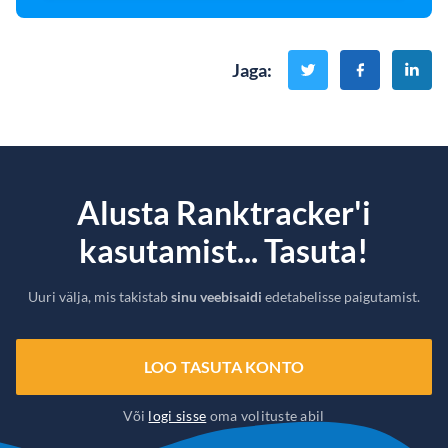
Jaga
:
Alusta Ranktracker'i
kasutamist... Tasuta!
Uuri välja, mis takistab
sinu veebisaidi
edetabelisse paigutamist.
LOO TASUTA KONTO
Või
logi sisse
oma volituste abil