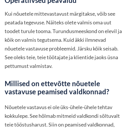
Operatiivsed peavalud
Kui nõuetele mittevastavust märgitakse, võib see
peatada tegevuse. Näiteks olete valmis oma uut
toodet turule tooma. Turundusmeeskond on elevil ja
kõik on valmis tegutsema. Kuid äkki ilmnevad
nõuetele vastavuse probleemid. Järsku kõik seisab.
See oleks teie, teie töötajate ja klientide jaoks üsna
pettumust valmistav.
Millised on ettevõtte nõuetele
vastavuse peamised valdkonnad?
Nõuetele vastavus ei ole üks-ühele-ühele tehtav
kokkulepe. See hõlmab mitmeid valdkondi sõltuvalt
teie tööstusharust. Siin on peamised valdkonnad,