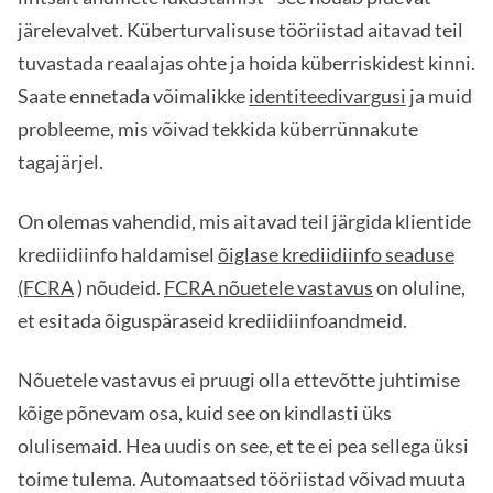
järelevalvet. Küberturvalisuse tööriistad aitavad teil
tuvastada reaalajas ohte ja hoida küberriskidest kinni.
Saate ennetada võimalikke
identiteedivargusi
ja muid
probleeme, mis võivad tekkida küberrünnakute
tagajärjel.
On olemas vahendid, mis aitavad teil järgida klientide
krediidiinfo haldamisel
õiglase krediidiinfo seaduse
(FCRA
) nõudeid.
FCRA nõuetele vastavus
on oluline,
et esitada õiguspäraseid krediidiinfoandmeid.
Nõuetele vastavus ei pruugi olla ettevõtte juhtimise
kõige põnevam osa, kuid see on kindlasti üks
olulisemaid. Hea uudis on see, et te ei pea sellega üksi
toime tulema. Automaatsed tööriistad võivad muuta