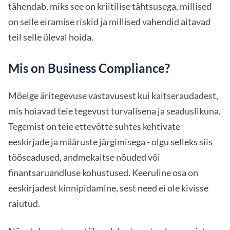
tähendab, miks see on kriitilise tähtsusega, millised
on selle eiramise riskid ja millised vahendid aitavad
teil selle üleval hoida.
Mis on Business Compliance?
Mõelge äritegevuse vastavusest kui kaitseraudadest,
mis hoiavad teie tegevust turvalisena ja seaduslikuna.
Tegemist on teie ettevõtte suhtes kehtivate
eeskirjade ja määruste järgimisega - olgu selleks siis
tööseadused, andmekaitse nõuded või
finantsaruandluse kohustused. Keeruline osa on
eeskirjadest kinnipidamine, sest need ei ole kivisse
raiutud.