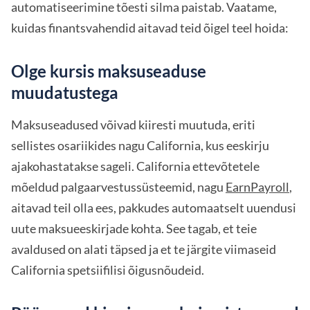
automatiseerimine tõesti silma paistab. Vaatame,
kuidas finantsvahendid aitavad teid õigel teel hoida:
Olge kursis maksuseaduse
muudatustega
Maksuseadused võivad kiiresti muutuda, eriti
sellistes osariikides nagu California, kus eeskirju
ajakohastatakse sageli. California ettevõtetele
mõeldud palgaarvestussüsteemid, nagu
EarnPayroll
,
aitavad teil olla ees, pakkudes automaatselt uuendusi
uute maksueeskirjade kohta. See tagab, et teie
avaldused on alati täpsed ja et te järgite viimaseid
California spetsiifilisi õigusnõudeid.