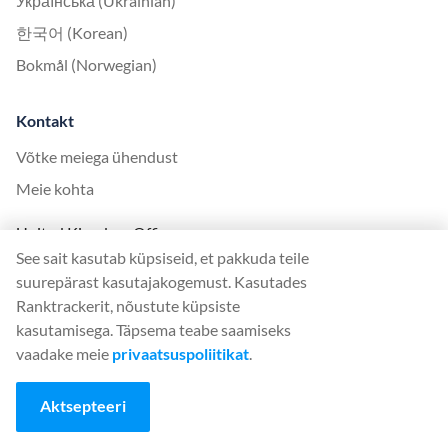
Українська (Ukrainian)
한국어 (Korean)
Bokmål (Norwegian)
Kontakt
Võtke meiega ühendust
Meie kohta
United Kingdom Office
See sait kasutab küpsiseid, et pakkuda teile
Ranktracker Ltd
suurepärast kasutajakogemust. Kasutades
144A Clerkenwell Rd
Ranktrackerit, nõustute küpsiste
London, EC1R 5DF
kasutamisega. Täpsema teabe saamiseks
Company No: 08820809
vaadake meie
privaatsuspoliitikat
.
felix@ranktracker.com
Aktsepteeri