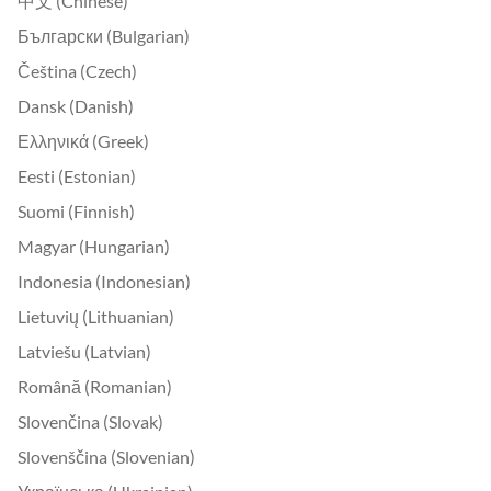
中文 (Chinese)
Български (Bulgarian)
Čeština (Czech)
Dansk (Danish)
Ελληνικά (Greek)
Eesti (Estonian)
Suomi (Finnish)
Magyar (Hungarian)
Indonesia (Indonesian)
Lietuvių (Lithuanian)
Latviešu (Latvian)
Română (Romanian)
Slovenčina (Slovak)
Slovenščina (Slovenian)