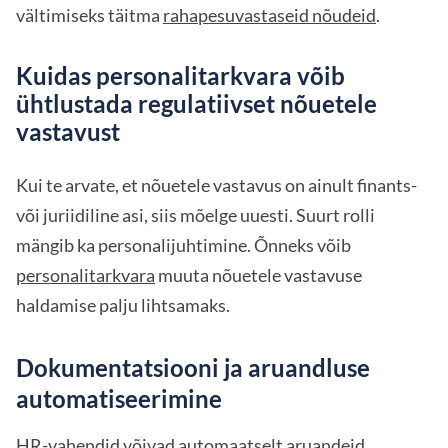
vältimiseks täitma
rahapesuvastaseid nõudeid
.
Kuidas personalitarkvara võib
ühtlustada regulatiivset nõuetele
vastavust
Kui te arvate, et nõuetele vastavus on ainult finants-
või juriidiline asi, siis mõelge uuesti. Suurt rolli
mängib ka personalijuhtimine. Õnneks võib
personalitarkvara
muuta nõuetele vastavuse
haldamise palju lihtsamaks.
Dokumentatsiooni ja aruandluse
automatiseerimine
HR-vahendid võivad automaatselt aruandeid