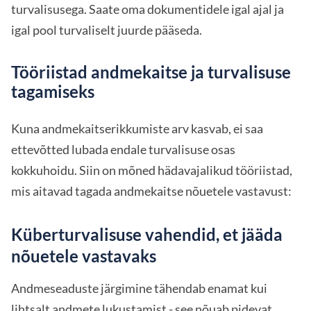
turvalisusega. Saate oma dokumentidele igal ajal ja
igal pool turvaliselt juurde pääseda.
Tööriistad andmekaitse ja turvalisuse
tagamiseks
Kuna andmekaitserikkumiste arv kasvab, ei saa
ettevõtted lubada endale turvalisuse osas
kokkuhoidu. Siin on mõned hädavajalikud tööriistad,
mis aitavad tagada andmekaitse nõuetele vastavust:
Küberturvalisuse vahendid, et jääda
nõuetele vastavaks
Andmeseaduste järgimine tähendab enamat kui
lihtsalt andmete lukustamist - see nõuab pidevat