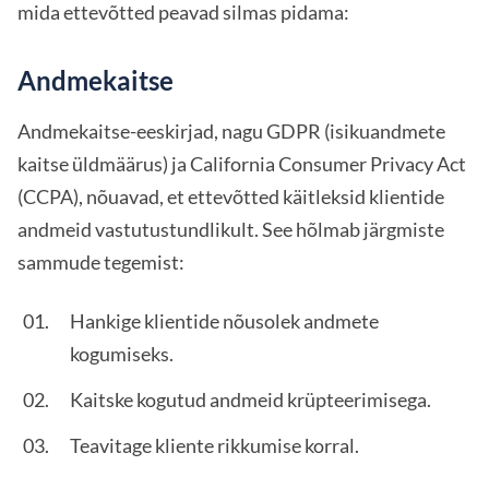
mida ettevõtted peavad silmas pidama:
Andmekaitse
Andmekaitse-eeskirjad, nagu GDPR (isikuandmete
kaitse üldmäärus) ja California Consumer Privacy Act
(CCPA), nõuavad, et ettevõtted käitleksid klientide
andmeid vastutustundlikult. See hõlmab järgmiste
sammude tegemist:
Hankige klientide nõusolek andmete
kogumiseks.
Kaitske kogutud andmeid krüpteerimisega.
Teavitage kliente rikkumise korral.