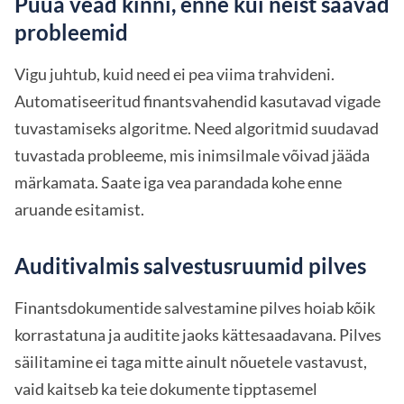
Püüa vead kinni, enne kui neist saavad
probleemid
Vigu juhtub, kuid need ei pea viima trahvideni.
Automatiseeritud finantsvahendid kasutavad vigade
tuvastamiseks algoritme. Need algoritmid suudavad
tuvastada probleeme, mis inimsilmale võivad jääda
märkamata. Saate iga vea parandada kohe enne
aruande esitamist.
Auditivalmis salvestusruumid pilves
Finantsdokumentide salvestamine pilves hoiab kõik
korrastatuna ja auditite jaoks kättesaadavana. Pilves
säilitamine ei taga mitte ainult nõuetele vastavust,
vaid kaitseb ka teie dokumente tipptasemel