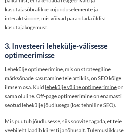
palkamist
, et rakendada reageerivaid ja
kasutajasõbralikke kujunduselemente ja
interaktsioone, mis võivad parandada üldist
kasutajakogemust.
3. Investeeri lehekülje-välisesse
optimeerimisse
Lehekülje optimeerimine, mis on strateegiline
märksõnade kasutamine teie artiklis, on SEO kõige
ilmsem osa. Kuid
lehekülje väline optimeerimine
on
sama oluline. Off-page optimeerimine on enamasti
seotud lehekülje jõudlusega (loe: tehniline SEO).
Mis puutub jõudlusesse, siis soovite tagada, et teie
veebileht laadib kiiresti ja tõhusalt. Tulemuslikkuse