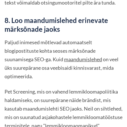
tekst võimaldab otsingumootoritel pilte ära tunda.
8. Loo maandumislehed erinevate
märksõnade jaoks
Paljud inimesed mõtlevad automaatselt
blogipostituste kohta seoses märksõnade
suunamisega SEO-ga. Kuid
maandumislehed
on veel
üks suurepärane osa veebisaidi kinnisvarast, mida
optimeerida.
Pet Screening, mis on vahend lemmikloomapoliitika
haldamiseks, on suurepärane näide brändist, mis
kasutab maandumislehti SEO jaoks. Neil on sihtlehed,
mis on suunatud asjakohastele lemmikloomatööstuse
terminitele, nagu "lemmikloomaomanikud",