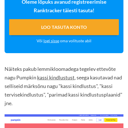
Oleme lõpuks avanud registreerimise
Ranktracker täiesti tasuta!
LOO TASUTA KONTO
Või
logi sisse
oma volituste abil
Näiteks pakub lemmikloomadega tegelev ettevõte
nagu Pumpkin
kassi kindlustust
, seega kasutavad nad
selliseid märksõnu nagu "kassi kindlustus", "kassi
tervisekindlustus", "parimad kassi kindlustusplaanid"
jne.