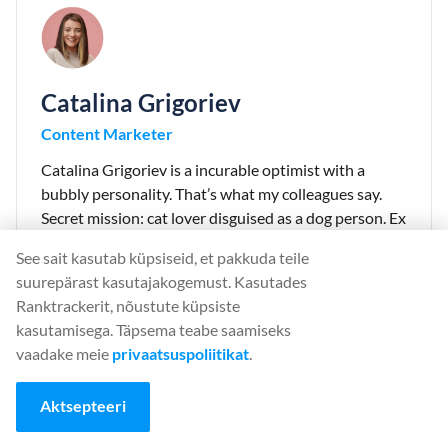
Catalina Grigoriev
Content Marketer
Catalina Grigoriev is a incurable optimist with a
bubbly personality. That’s what my colleagues say.
Secret mission: cat lover disguised as a dog person. Ex
law student who switched into the digital marketing
See sait kasutab küpsiseid, et pakkuda teile
lane. Currently delving into the depths of SEO and
suurepärast kasutajakogemust. Kasutades
content marketing at Planable.
Ranktrackerit, nõustute küpsiste
kasutamisega. Täpsema teabe saamiseks
vaadake meie
privaatsuspoliitikat
.
⚡ 90% Flash Sale
Aktsepteeri
90% off your first month on monthly plans. Your personal
30-minute offer is live now.