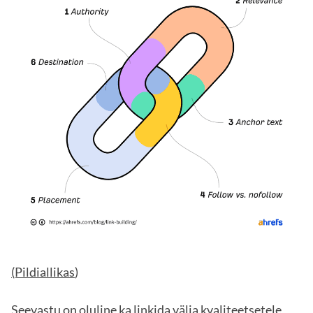
(Pildiallikas
)
Seevastu on oluline ka linkida välja kvaliteetsetele