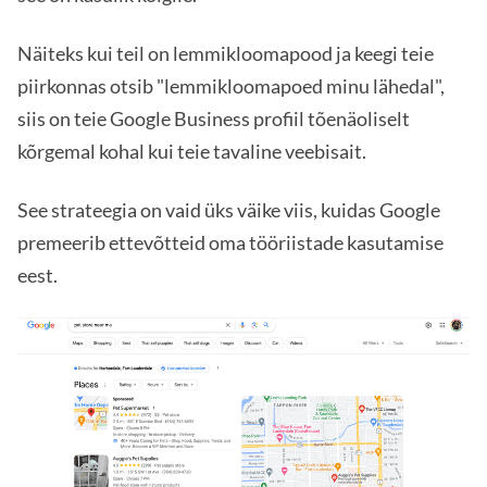
Näiteks kui teil on lemmikloomapood ja keegi teie
piirkonnas otsib "lemmikloomapoed minu lähedal",
siis on teie Google Business profiil tõenäoliselt
kõrgemal kohal kui teie tavaline veebisait.
See strateegia on vaid üks väike viis, kuidas Google
premeerib ettevõtteid oma tööriistade kasutamise
eest.