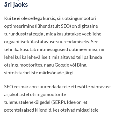
äri jaoks
Kui te ei ole sellega kursis, siis otsingumootori
optimeerimine (lühendatult SEO) on
digitaalne
turundusstrateegia
, mida kasutatakse veebilehe
orgaanilise külastatavuse suurendamiseks. See
tehnika kasutab mitmesuguseid optimeerimisi, nii
lehel kui ka leheväliselt, mis aitavad teil paikneda
otsingumootorites, nagu Google või Bing,
sihtotstarbeliste märksõnade järgi.
SEO eesmärk on suurendada teie ettevõtte nähtavust
asjakohastel otsingumootorite
tulemustelehekülgedel (SERP). Idee on, et
potentsiaalsed kliendid, kes otsivad midagi teie