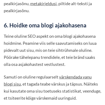
pealkirjasõnu,
metakirjeldusi
, piltide alt-teksti ja
pealkirjasõnu.
6. Hoidke oma blogi ajakohasena
Teine oluline SEO aspekt on oma blogi ajakohasena
hoidmine. Peamine viis selle saavutamiseks on luua
pidevalt uut sisu, mis on teie sihtrühmale oluline.
Pöörake tähelepanu trendidele, et teie bränd saaks
olla osa asjakohastest vestlustest.
Samuti on oluline regulaarselt
värskendada vanu
blogi sisu
, et tagada teabe värskus ja täpsus. Näiteks
kui kasutate oma sisu toetuseks statistikat, veenduge,
et tsiteerite kõige värskemaid uuringuid.