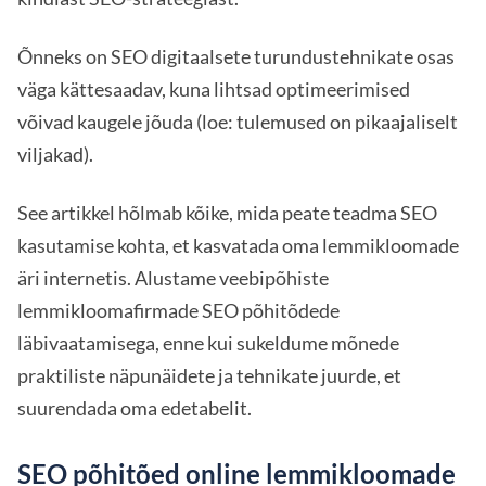
Õnneks on SEO digitaalsete turundustehnikate osas
väga kättesaadav, kuna lihtsad optimeerimised
võivad kaugele jõuda (loe: tulemused on pikaajaliselt
viljakad).
See artikkel hõlmab kõike, mida peate teadma SEO
kasutamise kohta, et kasvatada oma lemmikloomade
äri internetis. Alustame veebipõhiste
lemmikloomafirmade SEO põhitõdede
läbivaatamisega, enne kui sukeldume mõnede
praktiliste näpunäidete ja tehnikate juurde, et
suurendada oma edetabelit.
SEO põhitõed online lemmikloomade