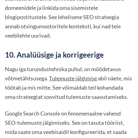
domeenidele ja linkida oma sisemistele
blogipostitustele. See lehelisene SEO strateegia
annab otsingumootoritele konteksti, kui nad teie
veebilehte uurivad.
10. Analüüsige ja korrigeerige
Nagu iga turundustehnika puhul, on mõõdetavus
võtmetähtsusega.
Tulemuste jälgimise
abil näete, mis
töötab ja mis mitte. See võimaldab teil kohandada
oma strateegiat soovitud tulemuste saavutamiseks.
Google Search Console on fenomenaalne vahend
SEO-tulemuste jälgimiseks. See on tasuta tööriist,
mida saate oma veebisaidil konfigureerida, et saada