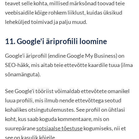
teavet selle kohta, millised märksõnad toovad teie
veebisaidile kõige rohkem liiklust, kuidas üksikud
leheküljed toimivad ja palju muud.
11. Google'i äriprofiili loomine
Google'i äriprofiil (endine Google My Business) on
SEO-häkk, mis aitab teie ettevõtte kaardile tuua (ilma
sõnamänguta).
See Google'i tööriist võimaldab ettevõtete omanikel
luua profiili, mis ilmub nende ettevõttega seotud
kohalikes otsingutulemustes. See profiil on ühtlasi
koht, kus saab koguda kommentaare, mis on
suurepärane
sotsiaalse tõestuse
kogumiseks, nii et
see on kasulik kõigile.