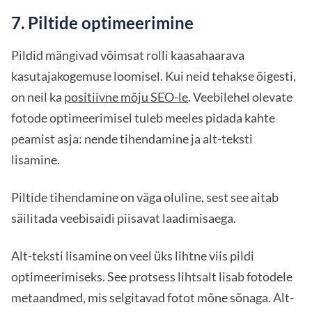
7. Piltide optimeerimine
Pildid mängivad võimsat rolli kaasahaarava
kasutajakogemuse loomisel. Kui neid tehakse õigesti,
on neil ka
positiivne mõju SEO-le
. Veebilehel olevate
fotode optimeerimisel tuleb meeles pidada kahte
peamist asja: nende tihendamine ja alt-teksti
lisamine.
Piltide tihendamine on väga oluline, sest see aitab
säilitada veebisaidi piisavat laadimisaega.
Alt-teksti lisamine on veel üks lihtne viis pildi
optimeerimiseks. See protsess lihtsalt lisab fotodele
metaandmed, mis selgitavad fotot mõne sõnaga. Alt-