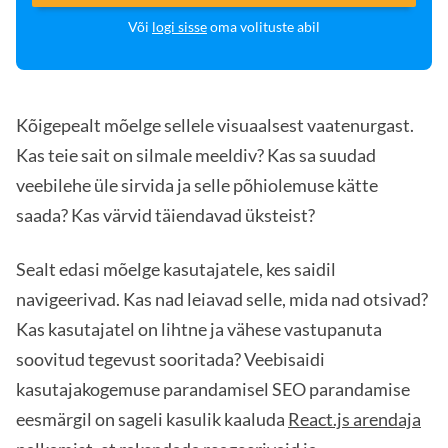
Või
logi sisse
oma volituste abil
Kõigepealt mõelge sellele visuaalsest vaatenurgast.
Kas teie sait on silmale meeldiv? Kas sa suudad
veebilehe üle sirvida ja selle põhiolemuse kätte
saada? Kas värvid täiendavad üksteist?
Sealt edasi mõelge kasutajatele, kes saidil
navigeerivad. Kas nad leiavad selle, mida nad otsivad?
Kas kasutajatel on lihtne ja vähese vastupanuta
soovitud tegevust sooritada? Veebisaidi
kasutajakogemuse parandamisel SEO parandamise
eesmärgil on sageli kasulik kaaluda
React.js arendaja