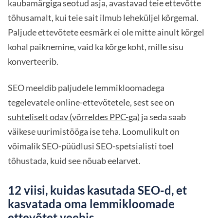
kaubamärgiga seotud asja, avastavad teie ettevõtte
tõhusamalt, kui teie sait ilmub leheküljel kõrgemal.
Paljude ettevõtete eesmärk ei ole mitte ainult kõrgel
kohal paiknemine, vaid ka kõrge koht, mille sisu
konverteerib.
SEO meeldib paljudele lemmikloomadega
tegelevatele online-ettevõtetele, sest see on
suhteliselt odav (võrreldes PPC-ga)
ja seda saab
väikese uurimistööga ise teha. Loomulikult on
võimalik SEO-püüdlusi SEO-spetsialisti toel
tõhustada, kuid see nõuab eelarvet.
12 viisi, kuidas kasutada SEO-d, et
kasvatada oma lemmikloomade
ettevõtet veebis