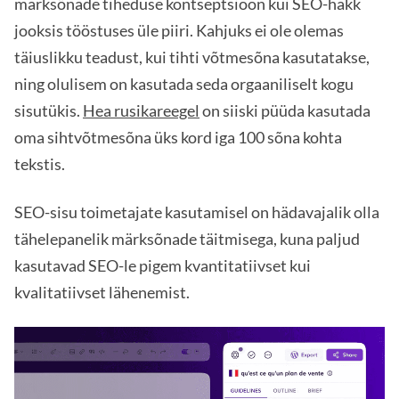
märksõnade tiheduse kontseptsioon kui SEO-häkk
jooksis tööstuses üle piiri. Kahjuks ei ole olemas
täiuslikku teadust, kui tihti võtmesõna kasutatakse,
ning olulisem on kasutada seda orgaaniliselt kogu
sisutükis.
Hea rusikareegel
on siiski püüda kasutada
oma sihtvõtmesõna üks kord iga 100 sõna kohta
tekstis.
SEO-sisu toimetajate kasutamisel on hädavajalik olla
tähelepanelik märksõnade täitmisega, kuna paljud
kasutavad SEO-le pigem kvantitatiivset kui
kvalitatiivset lähenemist.