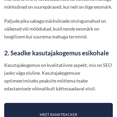
märksõnad on suurepärased, kui neil on õige eesmärk.
Paljude pika sabaga märksõnade otsingumahud on
väikesed või mõõdukad, kuid nende eesmärk on
loogilisem kui suurema mahuga terminid.
2. Seadke kasutajakogemus esikohale
Kasutajakogemus on kvalitatiivne aspekt, mis on SEO
jaoks väga oluline. Kasutajakogemuse
optimeerimiseks peaksite mõtlema teabe
edastamisele võimalikult kättesaadaval viisil.
MEET RANKTRACKER