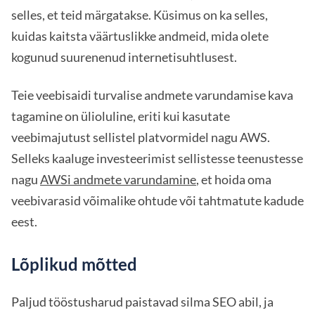
selles, et teid märgatakse. Küsimus on ka selles,
kuidas kaitsta väärtuslikke andmeid, mida olete
kogunud suurenenud internetisuhtlusest.
Teie veebisaidi turvalise andmete varundamise kava
tagamine on ülioluline, eriti kui kasutate
veebimajutust sellistel platvormidel nagu AWS.
Selleks kaaluge investeerimist sellistesse teenustesse
nagu
AWSi andmete varundamine
, et hoida oma
veebivarasid võimalike ohtude või tahtmatute kadude
eest.
Lõplikud mõtted
Paljud tööstusharud paistavad silma SEO abil, ja