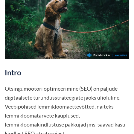
Intro
Otsingumootori optimeerimine (SEO) on paljude
digitaalsete turundusstrateegiate jaoks ülioluline.
Veebipõhised lemmikloomaettevõtted, näiteks
lemmikloomatarvete kauplused,
lemmikloomakindlustuse pakkujad jms, saavad kasu
kindlast SEO-strateegiast.