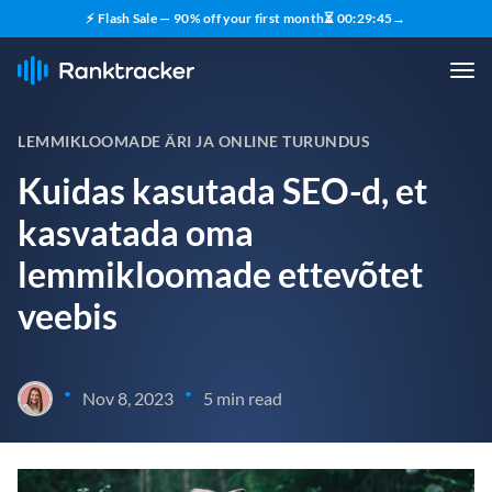
⚡ Flash Sale — 90% off your first month
⏳
00
:
29
:
44
→
LEMMIKLOOMADE ÄRI JA ONLINE TURUNDUS
Kuidas kasutada SEO-d, et
kasvatada oma
lemmikloomade ettevõtet
veebis
•
•
Nov 8, 2023
5 min read