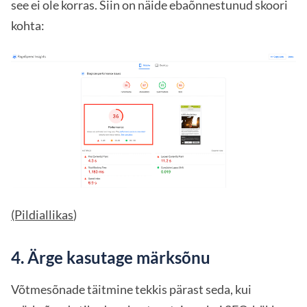
see ei ole korras. Siin on näide ebaõnnestunud skoori
kohta:
(Pildiallikas
)
4. Ärge kasutage märksõnu
Võtmesõnade täitmine tekkis pärast seda, kui