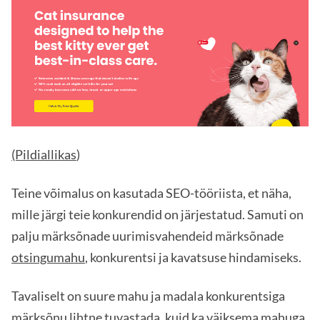
(Pildiallikas
)
Teine võimalus on kasutada SEO-tööriista, et näha,
mille järgi teie konkurendid on järjestatud. Samuti on
palju märksõnade uurimisvahendeid märksõnade
otsingumahu
, konkurentsi ja kavatsuse hindamiseks.
Tavaliselt on suure mahu ja madala konkurentsiga
märksõnu lihtne tuvastada, kuid ka väiksema mahuga