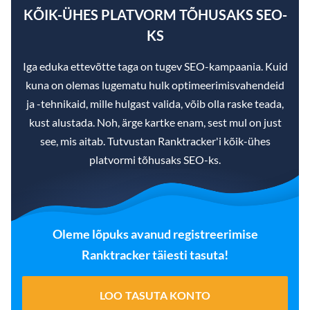
KÕIK-ÜHES PLATVORM TÕHUSAKS SEO-
KS
Iga eduka ettevõtte taga on tugev SEO-kampaania. Kuid
kuna on olemas lugematu hulk optimeerimisvahendeid
ja -tehnikaid, mille hulgast valida, võib olla raske teada,
kust alustada. Noh, ärge kartke enam, sest mul on just
see, mis aitab. Tutvustan Ranktracker'i kõik-ühes
platvormi tõhusaks SEO-ks.
Oleme lõpuks avanud registreerimise
Ranktracker täiesti tasuta!
LOO TASUTA KONTO