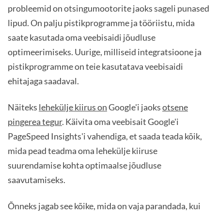
probleemid on otsingumootorite jaoks sageli punased
lipud. On palju pistikprogramme ja tööriistu, mida
saate kasutada oma veebisaidi jõudluse
optimeerimiseks. Uurige, milliseid integratsioone ja
pistikprogramme on teie kasutatava veebisaidi
ehitajaga saadaval.
Näiteks
lehekülje kiirus on
Google'i jaoks
otsene
pingerea tegur
. Käivita oma veebisait Google'i
PageSpeed Insights'i vahendiga, et saada teada kõik,
mida pead teadma oma lehekülje kiiruse
suurendamise kohta optimaalse jõudluse
saavutamiseks.
Õnneks jagab see kõike, mida on vaja parandada, kui