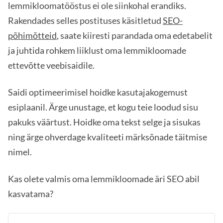
lemmikloomatööstus ei ole siinkohal erandiks.
Rakendades selles postituses käsitletud
SEO-
põhimõtteid
, saate kiiresti parandada oma edetabelit
ja juhtida rohkem liiklust oma lemmikloomade
ettevõtte veebisaidile.
Saidi optimeerimisel hoidke kasutajakogemust
esiplaanil. Ärge unustage, et kogu teie loodud sisu
pakuks väärtust. Hoidke oma tekst selge ja sisukas
ning ärge ohverdage kvaliteeti märksõnade täitmise
nimel.
Kas olete valmis oma lemmikloomade äri SEO abil
kasvatama?