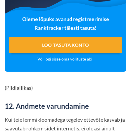
Oleme lõpuks avanud registreerimise
Ranktracker täiesti tasuta!
LOO TASUTA KONTO
Või
logi sisse
oma volituste abil
(Pildiallikas
)
12. Andmete varundamine
Kui teie lemmikloomadega tegelev ettevõte kasvab ja
saavutab rohkem sidet internetis, ei ole asi ainult