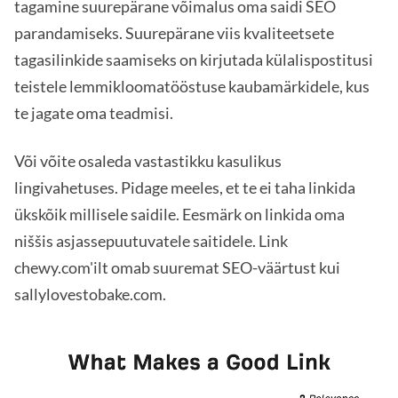
tagamine suurepärane võimalus oma saidi SEO
parandamiseks. Suurepärane viis kvaliteetsete
tagasilinkide saamiseks on kirjutada külalispostitusi
teistele lemmikloomatööstuse kaubamärkidele, kus
te jagate oma teadmisi.
Või võite osaleda vastastikku kasulikus
lingivahetuses. Pidage meeles, et te ei taha linkida
ükskõik millisele saidile. Eesmärk on linkida oma
niššis asjassepuutuvatele saitidele. Link
chewy.com'ilt omab suuremat SEO-väärtust kui
sallylovestobake.com.