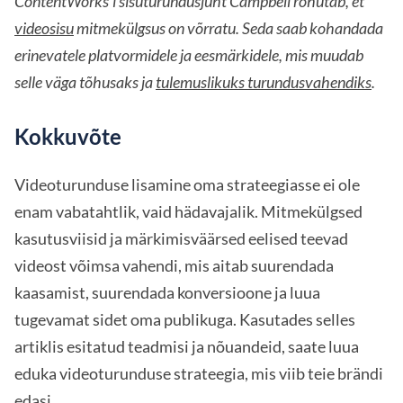
ContentWorks'i sisuturundusjuht Campbell rõhutab, et
videosisu
mitmekülgsus on võrratu. Seda saab kohandada
erinevatele platvormidele ja eesmärkidele, mis muudab
selle väga tõhusaks ja
tulemuslikuks turundusvahendiks
.
Kokkuvõte
Videoturunduse lisamine oma strateegiasse ei ole
enam vabatahtlik, vaid hädavajalik. Mitmekülgsed
kasutusviisid ja märkimisväärsed eelised teevad
videost võimsa vahendi, mis aitab suurendada
kaasamist, suurendada konversioone ja luua
tugevamat sidet oma publikuga. Kasutades selles
artiklis esitatud teadmisi ja nõuandeid, saate luua
eduka videoturunduse strateegia, mis viib teie brändi
edasi.