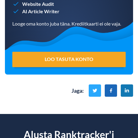
Website Audit
AI Article Writer
Looge oma konto juba täna. Krediitkaarti ei ole vaja.
LOO TASUTA KONTO
Jaga
:
Alusta Ranktracker'i