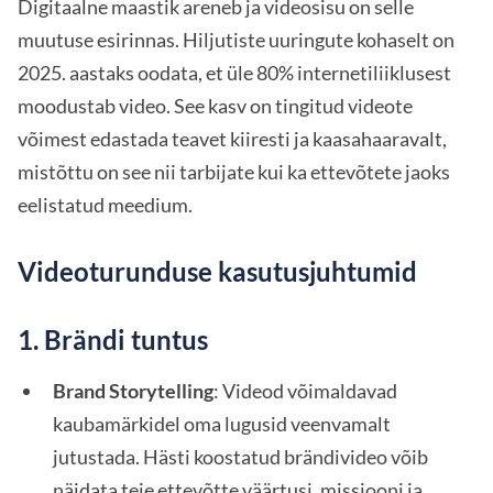
Digitaalne maastik areneb ja videosisu on selle
muutuse esirinnas. Hiljutiste uuringute kohaselt on
2025. aastaks oodata, et üle 80% internetiliiklusest
moodustab video. See kasv on tingitud videote
võimest edastada teavet kiiresti ja kaasahaaravalt,
mistõttu on see nii tarbijate kui ka ettevõtete jaoks
eelistatud meedium.
Videoturunduse kasutusjuhtumid
1. Brändi tuntus
Brand Storytelling
: Videod võimaldavad
kaubamärkidel oma lugusid veenvamalt
jutustada. Hästi koostatud brändivideo võib
näidata teie ettevõtte väärtusi, missiooni ja