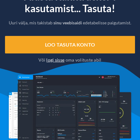
kasutamist... Tasuta!
Uuri välja, mis takistab
sinu veebisaidi
edetabelisse paigutamist.
LOO TASUTA KONTO
Või
logi sisse
oma volituste abil