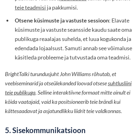
teie teadmisi
ja pakkumisi.
Otsene küsimuste ja vastuste sessioon
: Elavate
küsimuste ja vastuste seansside kaudu saate oma
publikuga reaalajas suhelda, et luua kogukonda ja
edendada lojaalsust. Samuti annab see võimaluse
käsitleda probleeme ja tutvustada oma teadmisi.
BrightTalki turundusjuht John Williams rõhutab, et
veebiseminarid ja otseülekanded loovad otsese
suhtlusliini
teie publikuga
. Selline interaktiivne formaat mitte ainult ei
köida vaatajaid, vaid ka positsioneerib teie brändi kui
kättesaadavat ja asjatundlikku liidrit teie valdkonnas.
5. Sisekommunikatsioon