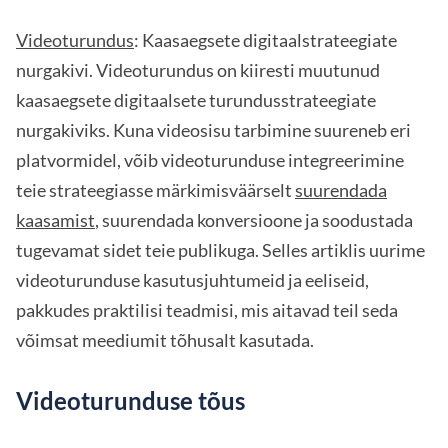
Videoturundus
: Kaasaegsete digitaalstrateegiate
nurgakivi. Videoturundus on kiiresti muutunud
kaasaegsete digitaalsete turundusstrateegiate
nurgakiviks. Kuna videosisu tarbimine suureneb eri
platvormidel, võib videoturunduse integreerimine
teie strateegiasse märkimisväärselt
suurendada
kaasamist
, suurendada konversioone ja soodustada
tugevamat sidet teie publikuga. Selles artiklis uurime
videoturunduse kasutusjuhtumeid ja eeliseid,
pakkudes praktilisi teadmisi, mis aitavad teil seda
võimsat meediumit tõhusalt kasutada.
Videoturunduse tõus