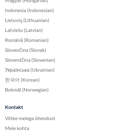
Magyar (Hungarian)
Indonesia (Indonesian)
Lietuvių (Lithuanian)
Latviešu (Latvian)
Română (Romanian)
Slovenčina (Slovak)
Slovenščina (Slovenian)
Українська (Ukrainian)
한국어 (Korean)
Bokmål (Norwegian)
Kontakt
Võtke meiega ühendust
Meie kohta