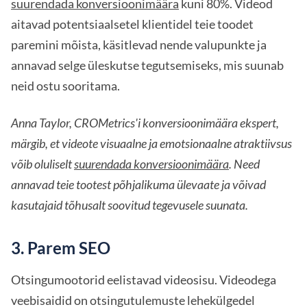
suurendada konversioonimäära
kuni 80%. Videod
aitavad potentsiaalsetel klientidel teie toodet
paremini mõista, käsitlevad nende valupunkte ja
annavad selge üleskutse tegutsemiseks, mis suunab
neid ostu sooritama.
Anna Taylor, CROMetrics'i konversioonimäära ekspert,
märgib, et videote visuaalne ja emotsionaalne atraktiivsus
võib oluliselt
suurendada konversioonimäära
. Need
annavad teie tootest põhjalikuma ülevaate ja võivad
kasutajaid tõhusalt soovitud tegevusele suunata.
3. Parem SEO
Otsingumootorid eelistavad videosisu. Videodega
veebisaidid on otsingutulemuste lehekülgedel