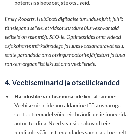
potentsiaalsete ostjate otsuseid.
Emily Roberts, HubSpoti digitaalse turunduse juht, juhib
tähelepanu sellele, et videoturunduse üks veenvamaid
eeliseid on selle
mõju SEO-le
. Optimeerides oma videod
asjakohaste märksõnadega
ja luues kaasahaaravat sisu,
saate parandada oma otsingumootorite järjestust ja tuua
rohkem orgaanilist liiklust oma veebilehele.
4. Veebiseminarid ja otseülekanded
Hariduslike veebiseminaride
korraldamine:
Veebiseminaride korraldamine tööstusharuga
seotud teemadel võib teie brändi positsioneerida
autoriteedina. Need seansid pakuvad teie
publikule väärtust,
edendades
samal ajal peenelt