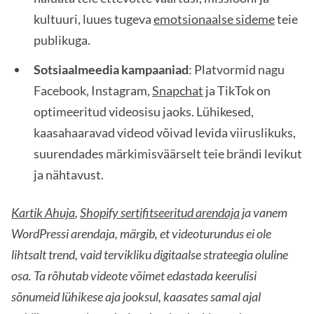
kultuuri, luues tugeva
emotsionaalse sideme
teie
publikuga.
Sotsiaalmeedia kampaaniad
: Platvormid nagu
Facebook, Instagram,
Snapchat
ja TikTok on
optimeeritud videosisu jaoks. Lühikesed,
kaasahaaravad videod võivad levida viiruslikuks,
suurendades märkimisväärselt teie brändi levikut
ja nähtavust.
Kartik Ahuja
,
Shopify sertifitseeritud arendaja
ja vanem
WordPressi arendaja, märgib, et videoturundus ei ole
lihtsalt trend, vaid tervikliku digitaalse strateegia oluline
osa. Ta rõhutab videote võimet edastada keerulisi
sõnumeid lühikese aja jooksul, kaasates samal ajal