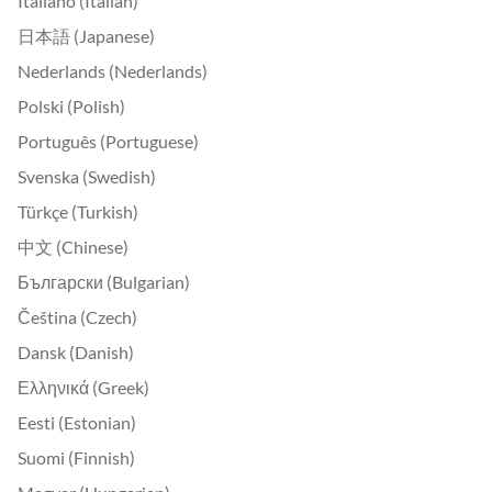
Italiano (Italian)
日本語 (Japanese)
Nederlands (Nederlands)
Polski (Polish)
Português (Portuguese)
Svenska (Swedish)
Türkçe (Turkish)
中文 (Chinese)
Български (Bulgarian)
Čeština (Czech)
Dansk (Danish)
Ελληνικά (Greek)
Eesti (Estonian)
Suomi (Finnish)