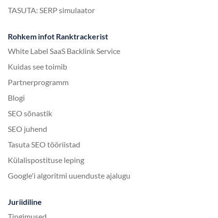
TASUTA: SERP simulaator
Rohkem infot Ranktrackerist
White Label SaaS Backlink Service
Kuidas see toimib
Partnerprogramm
Blogi
SEO sõnastik
SEO juhend
Tasuta SEO tööriistad
Külalispostituse leping
Google'i algoritmi uuenduste ajalugu
Juriidiline
Tingimused