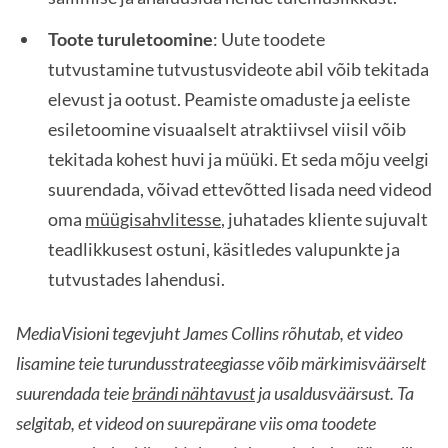
Toote turuletoomine
: Uute toodete
tutvustamine tutvustusvideote abil võib tekitada
elevust ja ootust. Peamiste omaduste ja eeliste
esiletoomine visuaalselt atraktiivsel viisil võib
tekitada kohest huvi ja müüki. Et seda mõju veelgi
suurendada, võivad ettevõtted lisada need videod
oma
müügisahvlitesse
, juhatades kliente sujuvalt
teadlikkusest ostuni, käsitledes valupunkte ja
tutvustades lahendusi.
MediaVisioni tegevjuht James Collins rõhutab, et video
lisamine teie turundusstrateegiasse võib märkimisväärselt
suurendada teie
brändi nähtavust
ja usaldusväärsust. Ta
selgitab, et videod on suurepärane viis oma toodete