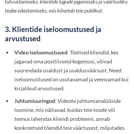
tutvustamiseks, klientide lugude jagamiseks ja väärtusliku
teabe edastamiseks, mis kõnetab teie publikut.
3. Klientide iseloomustused ja
arvustused
Video iseloomustused
: Tõelised kliendid, kes
jagavad oma positiivseid kogemusi, võivad
suurendada usaldust ja usaldusväärsust. Need
iseloomustused on usutavamad ja veenvamad kui
kirjalikud arvustused.
Juhtumiuuringud
: Videote juhtumianalüüside
loomine, mis näitavad, kuidas teie toode või
teenus lahendas kliendi probleemi, annab
konkreetsed tõendid teie väärtusest, mõjutades