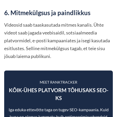
6. Mitmekülgsus ja paindlikkus
Videosid saab taaskasutada mitmes kanalis. Ühte
videot saab jagada veebisaidil, sotsiaalmeedia
platvormidel, e-posti kampaaniates ja isegi kasutada
esitlustes. Selline mitmekülgsus tagab, et teie sisu
jõuab laiema publikuni.
MEET RANKTRACKER
KÕIK-ÜHES PLATVORM TÕHUSAKS SEO-
KS
Iga eduka ettevõtte taga on tugev SEO-kampaania. Kuid
kuna on olemas lugematu hulk optimeerimisvahendeid