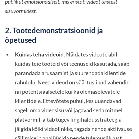
publikut emotsionaalselt, mis eristab videot teistest
sisuvormidest.
2. Tootedemonstratsioonid ja
õpetused
Kuidas teha videoid
: Näidates videote abil,
kuidas teie tooteid või teenuseid kasutada, saab
parandada arusaamist ja suurendada klientide
rahulolu. Need videod on väärtuslikud vahendid
nii potentsiaalsetele kui ka olemasolevatele
klientidele. Ettevõtete puhul, kes uuendavad
sageli oma videosisu või jagavad seda mitmel
platvormil, aitab tugev
lingihaldusstrateegia
jälgida kõiki videolinkke, tagada nende aktiivsuse
säilimise ja analüüsida nende tulemuslikkust.