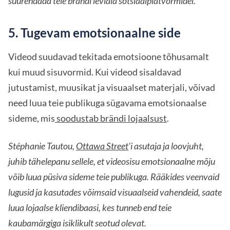
suurendada teie brändi leviala sotsiaalplatvormidel.
5. Tugevam emotsionaalne side
Videod suudavad tekitada emotsioone tõhusamalt
kui muud sisuvormid. Kui videod sisaldavad
jutustamist, muusikat ja visuaalset materjali, võivad
need luua teie publikuga sügavama emotsionaalse
sideme, mis
soodustab brändi lojaalsust
.
Stéphanie Tautou,
Ottawa Street
'i asutaja ja loovjuht,
juhib tähelepanu sellele, et videosisu emotsionaalne mõju
võib luua püsiva sideme teie publikuga. Rääkides veenvaid
lugusid ja kasutades võimsaid visuaalseid vahendeid, saate
luua lojaalse kliendibaasi, kes tunneb end teie
kaubamärgiga isiklikult seotud olevat.