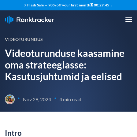
⚡ Flash Sale — 90% off your first month
⏳
00
:
29
:
44
→
VIDEOTURUNDUS
Videoturunduse kaasamine
oma strateegiasse:
Kasutusjuhtumid ja eelised
•
•
Nov 29, 2024
4 min read
Intro