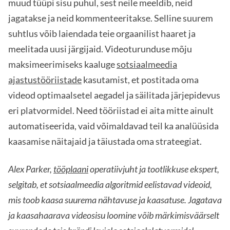
muud tüüpi sisu puhul, sest neile meeldib, neid
jagatakse ja neid kommenteeritakse. Selline suurem
suhtlus võib laiendada teie orgaanilist haaret ja
meelitada uusi järgijaid. Videoturunduse mõju
maksimeerimiseks kaaluge
sotsiaalmeedia
ajastustööriistade
kasutamist, et postitada oma
videod optimaalsetel aegadel ja säilitada järjepidevus
eri platvormidel. Need tööriistad ei aita mitte ainult
automatiseerida, vaid võimaldavad teil ka analüüsida
kaasamise näitajaid ja täiustada oma strateegiat.
Alex Parker,
tööplaani
operatiivjuht ja tootlikkuse ekspert,
selgitab, et sotsiaalmeedia algoritmid eelistavad videoid,
mis toob kaasa suurema nähtavuse ja kaasatuse. Jagatava
ja kaasahaarava videosisu loomine võib märkimisväärselt