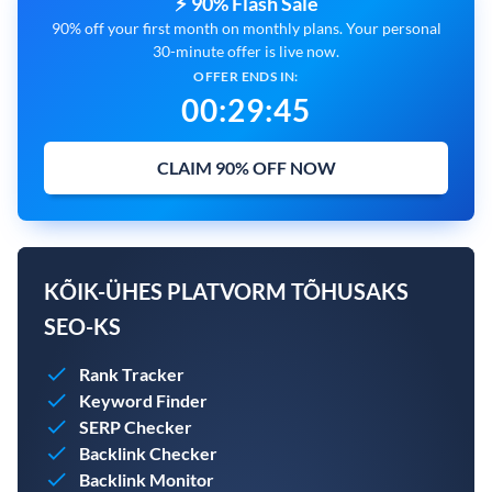
⚡ 90% Flash Sale
90% off your first month on monthly plans. Your personal
30-minute offer is live now.
OFFER ENDS IN:
00
:
29
:
44
CLAIM 90% OFF NOW
KÕIK-ÜHES PLATVORM TÕHUSAKS
SEO-KS
Rank Tracker
Keyword Finder
SERP Checker
Backlink Checker
Backlink Monitor