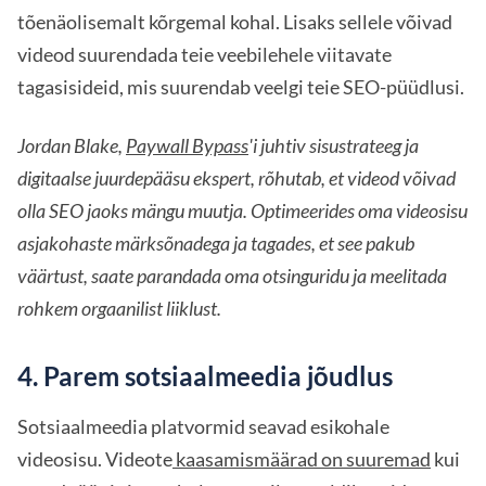
tõenäolisemalt kõrgemal kohal. Lisaks sellele võivad
videod suurendada teie veebilehele viitavate
tagasisideid, mis suurendab veelgi teie SEO-püüdlusi.
Jordan Blake,
Paywall Bypass
'i juhtiv sisustrateeg ja
digitaalse juurdepääsu ekspert, rõhutab, et videod võivad
olla SEO jaoks mängu muutja. Optimeerides oma videosisu
asjakohaste märksõnadega ja tagades, et see pakub
väärtust, saate parandada oma otsinguridu ja meelitada
rohkem orgaanilist liiklust.
4. Parem sotsiaalmeedia jõudlus
Sotsiaalmeedia platvormid seavad esikohale
videosisu. Videote
kaasamismäärad on suuremad
kui