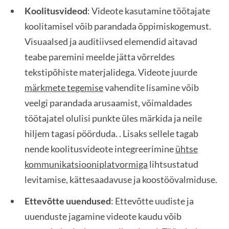
Koolitusvideod
: Videote kasutamine töötajate
koolitamisel võib parandada õppimiskogemust.
Visuaalsed ja auditiivsed elemendid aitavad
teabe paremini meelde jätta võrreldes
tekstipõhiste materjalidega. Videote juurde
märkmete tegemise
vahendite lisamine võib
veelgi parandada arusaamist, võimaldades
töötajatel olulisi punkte üles märkida ja neile
hiljem tagasi pöörduda. . Lisaks sellele tagab
nende koolitusvideote integreerimine
ühtse
kommunikatsiooniplatvormiga
lihtsustatud
levitamise, kättesaadavuse ja koostöövalmiduse.
Ettevõtte uuendused
: Ettevõtte uudiste ja
uuenduste jagamine videote kaudu võib