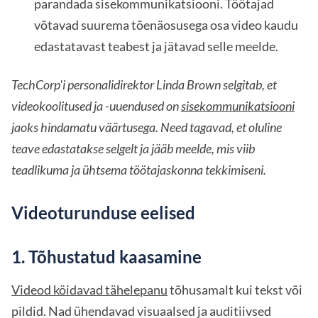
parandada sisekommunikatsiooni. Töötajad
võtavad suurema tõenäosusega osa video kaudu
edastatavast teabest ja jätavad selle meelde.
TechCorp'i personalidirektor Linda Brown selgitab, et
videokoolitused ja -uuendused on
sisekommunikatsiooni
jaoks hindamatu väärtusega. Need tagavad, et oluline
teave edastatakse selgelt ja jääb meelde, mis viib
teadlikuma ja ühtsema töötajaskonna tekkimiseni.
Videoturunduse eelised
1. Tõhustatud kaasamine
Videod köidavad tähelepanu
tõhusamalt kui tekst või
pildid. Nad ühendavad visuaalsed ja auditiivsed