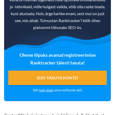
ja -tehnikaid, mille hulgast valida, võib olla raske teada,
kust alustada. Noh, ärge kartke enam, sest mul on just
see, mis aitab. Tutvustan Ranktracker'i kõik-ühes
platvormi tõhusaks SEO-ks.
Oleme lõpuks avanud registreerimise
Ranktracker täiesti tasuta!
LOO TASUTA KONTO
Või
logi sisse
oma volituste abil