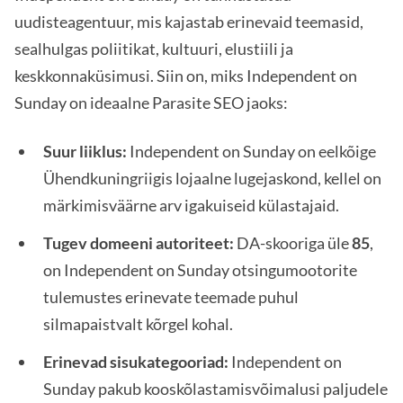
uudisteagentuur, mis kajastab erinevaid teemasid,
sealhulgas poliitikat, kultuuri, elustiili ja
keskkonnaküsimusi. Siin on, miks Independent on
Sunday on ideaalne Parasite SEO jaoks:
Suur liiklus:
Independent on Sunday on eelkõige
Ühendkuningriigis lojaalne lugejaskond, kellel on
märkimisväärne arv igakuiseid külastajaid.
Tugev domeeni autoriteet:
DA-skooriga üle
85
,
on Independent on Sunday otsingumootorite
tulemustes erinevate teemade puhul
silmapaistvalt kõrgel kohal.
Erinevad sisukategooriad:
Independent on
Sunday pakub kooskõlastamisvõimalusi paljudele