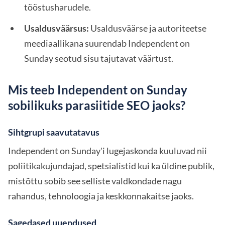
tööstusharudele.
Usaldusväärsus:
Usaldusväärse ja autoriteetse
meediaallikana suurendab Independent on
Sunday seotud sisu tajutavat väärtust.
Mis teeb Independent on Sunday
sobilikuks parasiitide SEO jaoks?
Sihtgrupi saavutatavus
Independent on Sunday'i lugejaskonda kuuluvad nii
poliitikakujundajad, spetsialistid kui ka üldine publik,
mistõttu sobib see selliste valdkondade nagu
rahandus, tehnoloogia ja keskkonnakaitse jaoks.
Sagedased uuendused