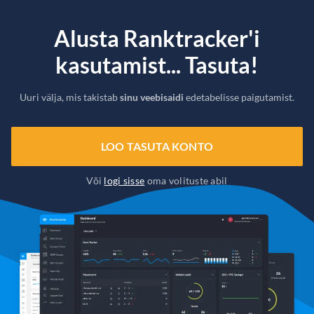
Alusta Ranktracker'i
kasutamist... Tasuta!
Uuri välja, mis takistab
sinu veebisaidi
edetabelisse paigutamist.
LOO TASUTA KONTO
Või
logi sisse
oma volituste abil