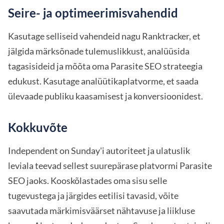
Seire- ja optimeerimisvahendid
Kasutage selliseid vahendeid nagu Ranktracker, et
jälgida märksõnade tulemuslikkust, analüüsida
tagasisideid ja mõõta oma Parasite SEO strateegia
edukust. Kasutage analüütikaplatvorme, et saada
ülevaade publiku kaasamisest ja konversioonidest.
Kokkuvõte
Independent on Sunday'i autoriteet ja ulatuslik
leviala teevad sellest suurepärase platvormi Parasite
SEO jaoks. Kooskõlastades oma sisu selle
tugevustega ja järgides eetilisi tavasid, võite
saavutada märkimisväärset nähtavuse ja liikluse