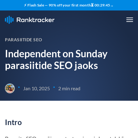
⚡ Flash Sale — 90% off your first month
⏳
00
:
29
:
45
→
PARASIITIDE SEO
Independent on Sunday
parasiitide SEO jaoks
•
•
Jan 10, 2025
2 min read
Intro