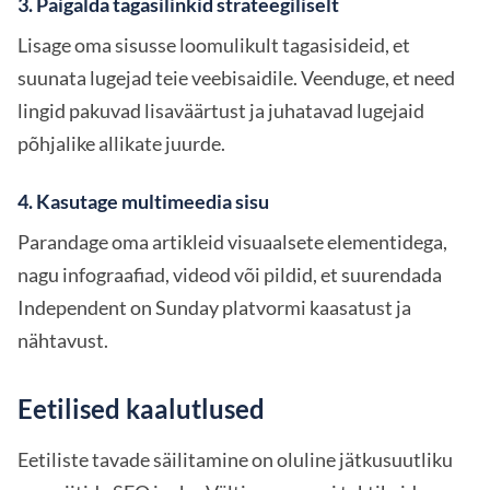
3. Paigalda tagasilinkid strateegiliselt
Lisage oma sisusse loomulikult tagasisideid, et
suunata lugejad teie veebisaidile. Veenduge, et need
lingid pakuvad lisaväärtust ja juhatavad lugejaid
põhjalike allikate juurde.
4. Kasutage multimeedia sisu
Parandage oma artikleid visuaalsete elementidega,
nagu infograafiad, videod või pildid, et suurendada
Independent on Sunday platvormi kaasatust ja
nähtavust.
Eetilised kaalutlused
Eetiliste tavade säilitamine on oluline jätkusuutliku