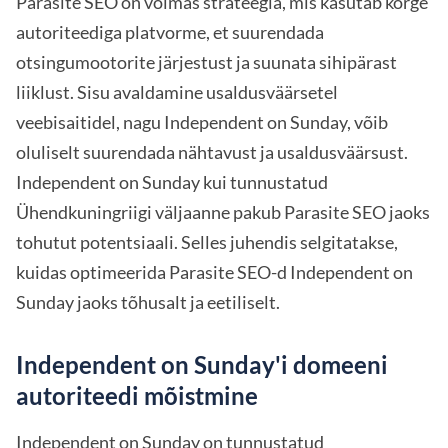
Parasite SEO on võimas strateegia, mis kasutab kõrge
autoriteediga platvorme, et suurendada
otsingumootorite järjestust ja suunata sihipärast
liiklust. Sisu avaldamine usaldusväärsetel
veebisaitidel, nagu Independent on Sunday, võib
oluliselt suurendada nähtavust ja usaldusväärsust.
Independent on Sunday kui tunnustatud
Ühendkuningriigi väljaanne pakub Parasite SEO jaoks
tohutut potentsiaali. Selles juhendis selgitatakse,
kuidas optimeerida Parasite SEO-d Independent on
Sunday jaoks tõhusalt ja eetiliselt.
Independent on Sunday'i domeeni
autoriteedi mõistmine
Independent on Sunday on tunnustatud