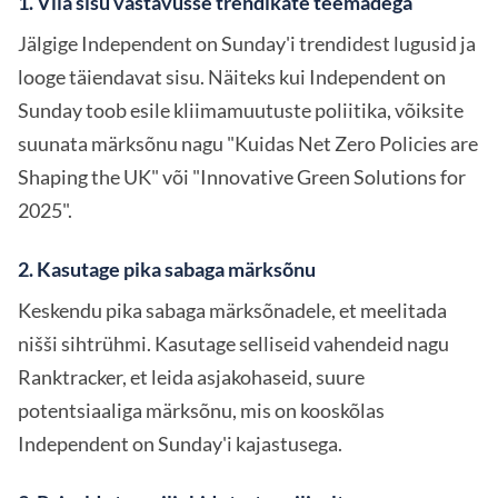
1. Viia sisu vastavusse trendikate teemadega
Jälgige Independent on Sunday'i trendidest lugusid ja
looge täiendavat sisu. Näiteks kui Independent on
Sunday toob esile kliimamuutuste poliitika, võiksite
suunata märksõnu nagu "Kuidas Net Zero Policies are
Shaping the UK" või "Innovative Green Solutions for
2025".
2. Kasutage pika sabaga märksõnu
Keskendu pika sabaga märksõnadele, et meelitada
nišši sihtrühmi. Kasutage selliseid vahendeid nagu
Ranktracker, et leida asjakohaseid, suure
potentsiaaliga märksõnu, mis on kooskõlas
Independent on Sunday'i kajastusega.