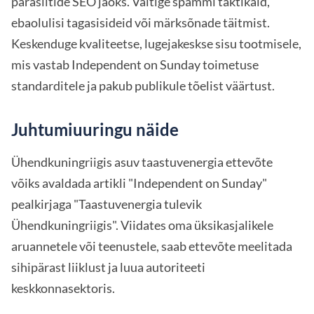
parasiitide SEO jaoks. Vältige spammi taktikaid,
ebaolulisi tagasisideid või märksõnade täitmist.
Keskenduge kvaliteetse, lugejakeskse sisu tootmisele,
mis vastab Independent on Sunday toimetuse
standarditele ja pakub publikule tõelist väärtust.
Juhtumiuuringu näide
Ühendkuningriigis asuv taastuvenergia ettevõte
võiks avaldada artikli "Independent on Sunday"
pealkirjaga "Taastuvenergia tulevik
Ühendkuningriigis". Viidates oma üksikasjalikele
aruannetele või teenustele, saab ettevõte meelitada
sihipärast liiklust ja luua autoriteeti
keskkonnasektoris.