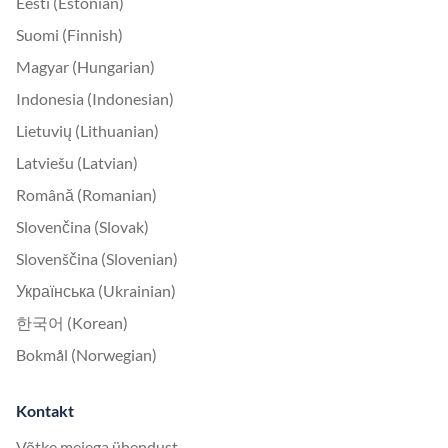
Eesti (Estonian)
Suomi (Finnish)
Magyar (Hungarian)
Indonesia (Indonesian)
Lietuvių (Lithuanian)
Latviešu (Latvian)
Română (Romanian)
Slovenčina (Slovak)
Slovenščina (Slovenian)
Українська (Ukrainian)
한국어 (Korean)
Bokmål (Norwegian)
Kontakt
Võtke meiega ühendust