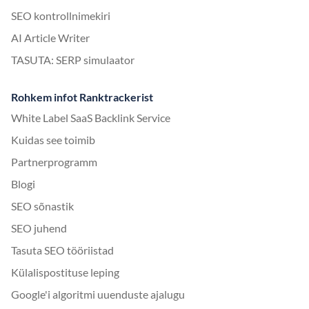
SEO kontrollnimekiri
AI Article Writer
TASUTA: SERP simulaator
Rohkem infot Ranktrackerist
White Label SaaS Backlink Service
Kuidas see toimib
Partnerprogramm
Blogi
SEO sõnastik
SEO juhend
Tasuta SEO tööriistad
Külalispostituse leping
Google'i algoritmi uuenduste ajalugu