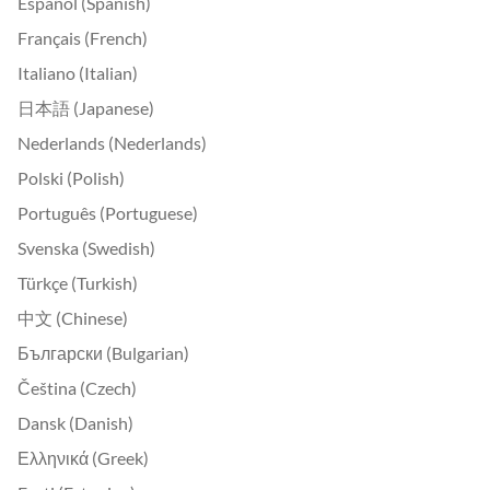
Español (Spanish)
Français (French)
Italiano (Italian)
日本語 (Japanese)
Nederlands (Nederlands)
Polski (Polish)
Português (Portuguese)
Svenska (Swedish)
Türkçe (Turkish)
中文 (Chinese)
Български (Bulgarian)
Čeština (Czech)
Dansk (Danish)
Ελληνικά (Greek)