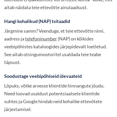
aitab näidata teie ettevõtte ainulaadsust.
Hangi kohalikud (NAP) tsitaadid
Järgmine samm? Veenduge, et teie ettevõtte nimi,
aadress ja
telefoninumber
(NAP) on kõikides
veebipõhistes kataloogides järjepidevalt loetletud.
See aitab otsingumootoritel usaldada teie teabe
täpsust.
Soodustage veebipõhiseid ülevaateid
Lõpuks, võtke arvesse klientide hinnangute jõudu.
Need loovad usaldust potentsiaalsete klientide
suhtes ja Google hindab neid kohalike ettevõtete
järjestamisel.