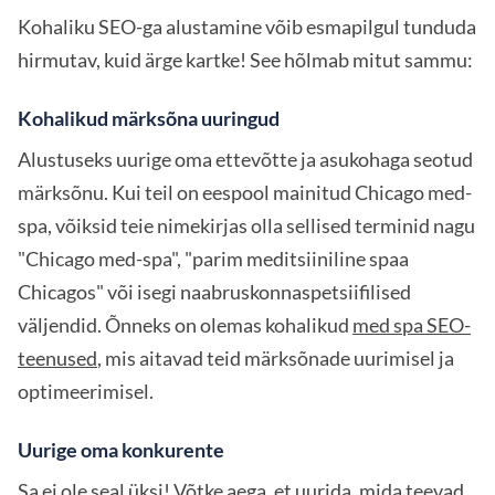
Kohaliku SEO-ga alustamine võib esmapilgul tunduda
hirmutav, kuid ärge kartke! See hõlmab mitut sammu:
Kohalikud märksõna uuringud
Alustuseks uurige oma ettevõtte ja asukohaga seotud
märksõnu. Kui teil on eespool mainitud Chicago med-
spa, võiksid teie nimekirjas olla sellised terminid nagu
"Chicago med-spa", "parim meditsiiniline spaa
Chicagos" või isegi naabruskonnaspetsiifilised
väljendid. Õnneks on olemas kohalikud
med spa SEO-
teenused
, mis aitavad teid märksõnade uurimisel ja
optimeerimisel.
Uurige oma konkurente
Sa ei ole seal üksi! Võtke aega, et uurida, mida teevad