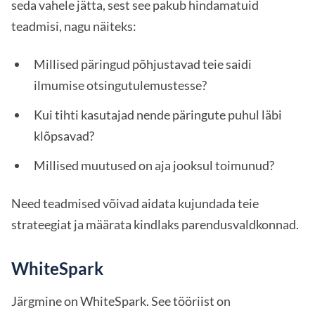
seda vahele jätta, sest see pakub hindamatuid
teadmisi, nagu näiteks:
Millised päringud põhjustavad teie saidi
ilmumise otsingutulemustesse?
Kui tihti kasutajad nende päringute puhul läbi
klõpsavad?
Millised muutused on aja jooksul toimunud?
Need teadmised võivad aidata kujundada teie
strateegiat ja määrata kindlaks parendusvaldkonnad.
WhiteSpark
Järgmine on WhiteSpark. See tööriist on