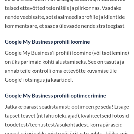
teised ettevõtted teie niššis ja piirkonnas. Vaadake
nende veebisaite, sotsiaalmeediaprofiile ja klientide
kommentaare, et saada ülevaade nende strateegiast.
Google My Business profiili loomine
Google My Business'i profiili
loomine (või taotlemine)
on üks parimaid kohti alustamiseks. See on tasuta ja
annab teile kontrolli oma ettevõtte kuvamise üle
Google'i otsingus ja kaartidel.
Google My Business profiili optimeerimine
Jätkake pärast seadistamist;
optimeerige seda
! Lisage
täpset teavet (nt lahtiolekuajad), kvaliteetseid fotosid
toodetest/teenustest/asukohtadest, korrapäraseid
uuendusi eripakkumiste või ürituste kohta - kõike, mis