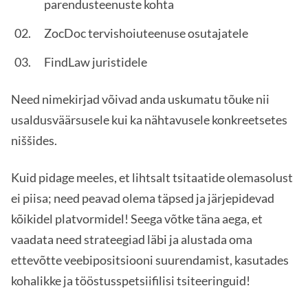
parendusteenuste kohta
ZocDoc tervishoiuteenuse osutajatele
FindLaw juristidele
Need nimekirjad võivad anda uskumatu tõuke nii
usaldusväärsusele kui ka nähtavusele konkreetsetes
niššides.
Kuid pidage meeles, et lihtsalt tsitaatide olemasolust
ei piisa; need peavad olema täpsed ja järjepidevad
kõikidel platvormidel! Seega võtke täna aega, et
vaadata need strateegiad läbi ja alustada oma
ettevõtte veebipositsiooni suurendamist, kasutades
kohalikke ja tööstusspetsiifilisi tsiteeringuid!