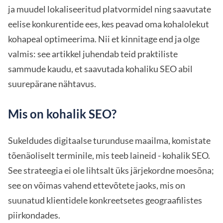
ja muudel lokaliseeritud platvormidel ning saavutate
eelise konkurentide ees, kes peavad oma kohalolekut
kohapeal optimeerima. Nii et kinnitage end ja olge
valmis: see artikkel juhendab teid praktiliste
sammude kaudu, et saavutada kohaliku SEO abil
suurepärane nähtavus.
Mis on kohalik SEO?
Sukeldudes digitaalse turunduse maailma, komistate
tõenäoliselt terminile, mis teeb laineid - kohalik SEO.
See strateegia ei ole lihtsalt üks järjekordne moesõna;
see on võimas vahend ettevõtete jaoks, mis on
suunatud klientidele konkreetsetes geograafilistes
piirkondades.