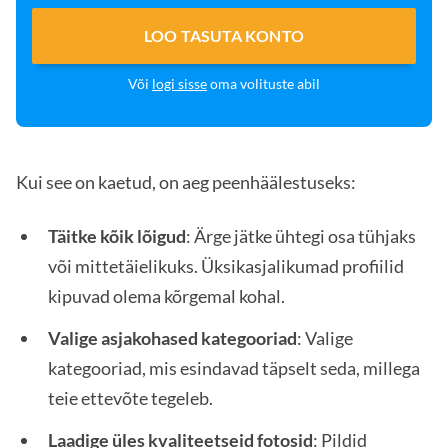
LOO TASUTA KONTO
Või
logi sisse
oma volituste abil
Kui see on kaetud, on aeg peenhäälestuseks:
Täitke kõik lõigud
: Ärge jätke ühtegi osa tühjaks
või mittetäielikuks. Üksikasjalikumad profiilid
kipuvad olema kõrgemal kohal.
Valige asjakohased kategooriad
: Valige
kategooriad, mis esindavad täpselt seda, millega
teie ettevõte tegeleb.
Laadige üles kvaliteetseid fotosid
: Pildid