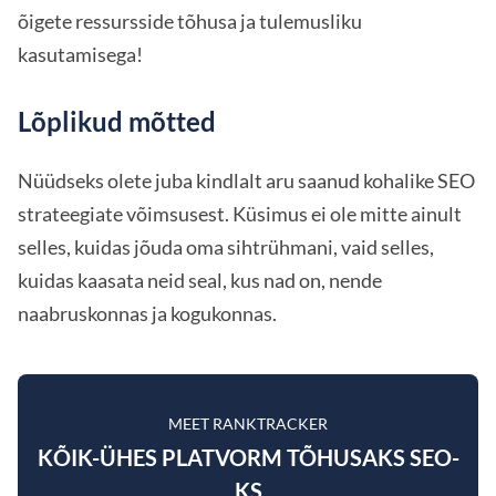
õigete ressursside tõhusa ja tulemusliku
kasutamisega!
Lõplikud mõtted
Nüüdseks olete juba kindlalt aru saanud kohalike SEO
strateegiate võimsusest. Küsimus ei ole mitte ainult
selles, kuidas jõuda oma sihtrühmani, vaid selles,
kuidas kaasata neid seal, kus nad on, nende
naabruskonnas ja kogukonnas.
MEET RANKTRACKER
KÕIK-ÜHES PLATVORM TÕHUSAKS SEO-
KS