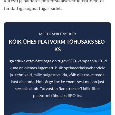
kiiresti ja näidates potentsiaalsetele klientidele, et
hindad igasugust tagasisidet.
MEET RANKTRACKER
KÕIK-ÜHES PLATVORM TÕHUSAKS SEO-
KS
Iga eduka ettevõtte taga on tugev SEO-kampaania. Kuid
kuna on olemas lugematu hulk optimeerimisvahendeid
ja -tehnikaid, mille hulgast valida, võib olla raske teada,
kust alustada. Noh, ärge kartke enam, sest mul on just
see, mis aitab. Tutvustan Ranktracker'i kõik-ühes
platvormi tõhusaks SEO-ks.