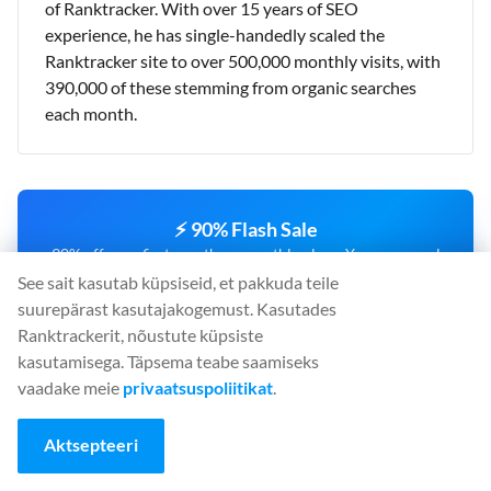
of Ranktracker. With over 15 years of SEO
experience, he has single-handedly scaled the
Ranktracker site to over 500,000 monthly visits, with
390,000 of these stemming from organic searches
each month.
⚡ 90% Flash Sale
90% off your first month on monthly plans. Your personal
30-minute offer is live now.
See sait kasutab küpsiseid, et pakkuda teile
OFFER ENDS IN:
suurepärast kasutajakogemust. Kasutades
00
:
29
:
44
Ranktrackerit, nõustute küpsiste
kasutamisega. Täpsema teabe saamiseks
vaadake meie
privaatsuspoliitikat
.
CLAIM 90% OFF NOW
Aktsepteeri