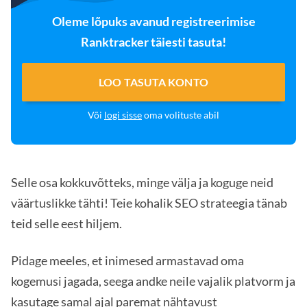
Oleme lõpuks avanud registreerimise
Ranktracker täiesti tasuta!
LOO TASUTA KONTO
Või
logi sisse
oma volituste abil
Selle osa kokkuvõtteks, minge välja ja koguge neid
väärtuslikke tähti! Teie kohalik SEO strateegia tänab
teid selle eest hiljem.
Pidage meeles, et inimesed armastavad oma
kogemusi jagada, seega andke neile vajalik platvorm ja
kasutage samal ajal paremat nähtavust