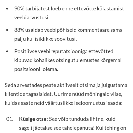
90% tarbijatest loeb enne ettevõtte külastamist
veebiarvustusi.
88% usaldab veebipõhiseid kommentaare sama
palju kui isiklikke soovitusi.
Positiivse veebireputatsiooniga ettevõtted
kipuvad kohalikes otsingutulemustes kõrgemal
positsioonil olema.
Seda arvestades peate aktiivselt otsima ja julgustama
klientide tagasisidet. Uurime nüüd mõningaid viise,
kuidas saate neid väärtuslikke iseloomustusi saada:
Küsige otse
: See võib tunduda lihtne, kuid
sageli jäetakse see tähelepanuta! Kui tehing on