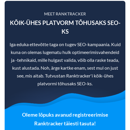
MEET RANKTRACKER
KÕIK-ÜHES PLATVORM TÕHUSAKS SEO-
KS
Iga eduka ettevõtte taga on tugev SEO-kampaania. Kuid
kuna on olemas lugematu hulk optimeerimisvahendeid
ja -tehnikaid, mille hulgast valida, võib olla raske teada,
kust alustada. Noh, ärge kartke enam, sest mul on just
see, mis aitab. Tutvustan Ranktracker'i kõik-ühes
platvormi tõhusaks SEO-ks.
Oleme lõpuks avanud registreerimise
Ranktracker täiesti tasuta!