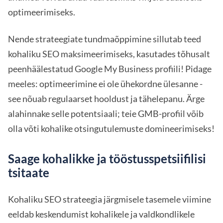
optimeerimiseks.
Nende strateegiate tundmaõppimine sillutab teed
kohaliku SEO maksimeerimiseks, kasutades tõhusalt
peenhäälestatud Google My Business profiili! Pidage
meeles: optimeerimine ei ole ühekordne ülesanne -
see nõuab regulaarset hooldust ja tähelepanu. Ärge
alahinnake selle potentsiaali; teie GMB-profiil võib
olla võti kohalike otsingutulemuste domineerimiseks!
Saage kohalikke ja tööstusspetsiifilisi
tsitaate
Kohaliku SEO strateegia järgmisele tasemele viimine
eeldab keskendumist kohalikele ja valdkondlikele