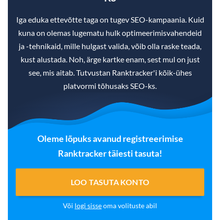
Iga eduka ettevõtte taga on tugev SEO-kampaania. Kuid
kuna on olemas lugematu hulk optimeerimisvahendeid
ja -tehnikaid, mille hulgast valida, võib olla raske teada,
kust alustada. Noh, ärge kartke enam, sest mul on just
see, mis aitab. Tutvustan Ranktracker'i kõik-ühes
platvormi tõhusaks SEO-ks.
Oleme lõpuks avanud registreerimise
Ranktracker täiesti tasuta!
LOO TASUTA KONTO
Või
logi sisse
oma volituste abil