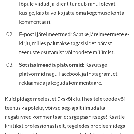
lõpule viidud ja klient tundub rahul olevat,
küsige, kas ta võiks jätta oma kogemuse kohta
kommentaari.
E-posti järelmeetmed
: Saatke järelmeetmete e-
kirju, milles palutakse tagasisidet pärast
teenuste osutamist või toodete müümist.
Sotsiaalmeedia platvormid
: Kasutage
platvormid nagu Facebook ja Instagram, et
reklaamida ja koguda kommentaare.
Kuid pidage meeles, et ükskõik kui hea teie toode või
teenus ka poleks, võivad aeg-ajalt ilmuda ka
negatiivsed kommentaarid; ärge paanitsege! Käsitle
kriitikat professionaalselt, tegeledes probleemidega