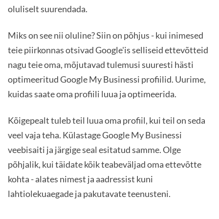
oluliselt suurendada.
Miks on see nii oluline? Siin on põhjus - kui inimesed
teie piirkonnas otsivad Google'is selliseid ettevõtteid
nagu teie oma, mõjutavad tulemusi suuresti hästi
optimeeritud Google My Businessi profiilid. Uurime,
kuidas saate oma profiili luua ja optimeerida.
Kõigepealt tuleb teil luua oma profiil, kui teil on seda
veel vaja teha. Külastage Google My Businessi
veebisaiti ja järgige seal esitatud samme. Olge
põhjalik, kui täidate kõik teabeväljad oma ettevõtte
kohta - alates nimest ja aadressist kuni
lahtiolekuaegade ja pakutavate teenusteni.