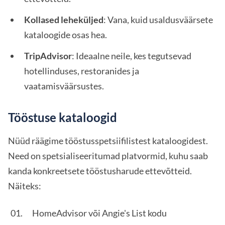
Kollased leheküljed
: Vana, kuid usaldusväärsete
kataloogide osas hea.
TripAdvisor
: Ideaalne neile, kes tegutsevad
hotellinduses, restoranides ja
vaatamisväärsustes.
Tööstuse kataloogid
Nüüd räägime tööstusspetsiifilistest kataloogidest.
Need on spetsialiseeritumad platvormid, kuhu saab
kanda konkreetsete tööstusharude ettevõtteid.
Näiteks:
HomeAdvisor või Angie's List kodu