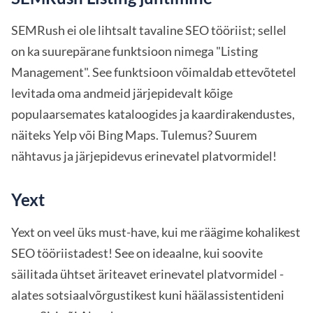
SEMRush ei ole lihtsalt tavaline SEO tööriist; sellel
on ka suurepärane funktsioon nimega "Listing
Management". See funktsioon võimaldab ettevõtetel
levitada oma andmeid järjepidevalt kõige
populaarsemates kataloogides ja kaardirakendustes,
näiteks Yelp või Bing Maps. Tulemus? Suurem
nähtavus ja järjepidevus erinevatel platvormidel!
Yext
Yext on veel üks must-have, kui me räägime kohalikest
SEO tööriistadest! See on ideaalne, kui soovite
säilitada ühtset äriteavet erinevatel platvormidel -
alates sotsiaalvõrgustikest kuni häälassistentideni