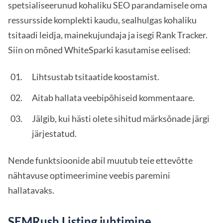
spetsialiseerunud kohaliku SEO parandamisele oma
ressursside komplekti kaudu, sealhulgas kohaliku
tsitaadi leidja, mainekujundaja ja isegi Rank Tracker.
Siin on mõned WhiteSparki kasutamise eelised:
Lihtsustab tsitaatide koostamist.
Aitab hallata veebipõhiseid kommentaare.
Jälgib, kui hästi olete sihitud märksõnade järgi
järjestatud.
Nende funktsioonide abil muutub teie ettevõtte
nähtavuse optimeerimine veebis paremini
hallatavaks.
SEMRush Listing juhtimine