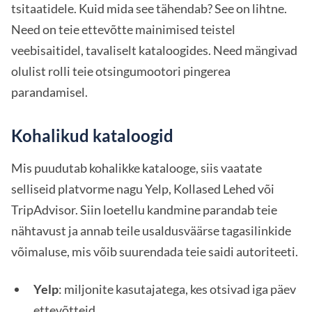
tsitaatidele. Kuid mida see tähendab? See on lihtne.
Need on teie ettevõtte mainimised teistel
veebisaitidel, tavaliselt kataloogides. Need mängivad
olulist rolli teie otsingumootori pingerea
parandamisel.
Kohalikud kataloogid
Mis puudutab kohalikke katalooge, siis vaatate
selliseid platvorme nagu Yelp, Kollased Lehed või
TripAdvisor. Siin loetellu kandmine parandab teie
nähtavust ja annab teile usaldusväärse tagasilinkide
võimaluse, mis võib suurendada teie saidi autoriteeti.
Yelp
: miljonite kasutajatega, kes otsivad iga päev
ettevõtteid.