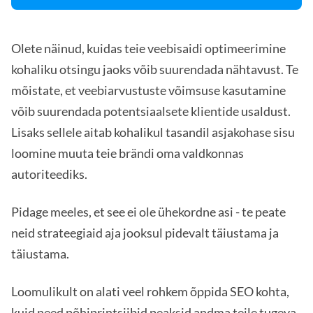
Olete näinud, kuidas teie veebisaidi optimeerimine
kohaliku otsingu jaoks võib suurendada nähtavust. Te
mõistate, et veebiarvustuste võimsuse kasutamine
võib suurendada potentsiaalsete klientide usaldust.
Lisaks sellele aitab kohalikul tasandil asjakohase sisu
loomine muuta teie brändi oma valdkonnas
autoriteediks.
Pidage meeles, et see ei ole ühekordne asi - te peate
neid strateegiaid aja jooksul pidevalt täiustama ja
täiustama.
Loomulikult on alati veel rohkem õppida SEO kohta,
kuid need põhiprintsiibid peaksid andma teile tugeva