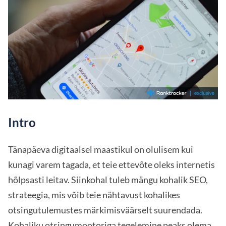
Intro
Tänapäeva digitaalsel maastikul on olulisem kui
kunagi varem tagada, et teie ettevõte oleks internetis
hõlpsasti leitav. Siinkohal tuleb mängu kohalik SEO,
strateegia, mis võib teie nähtavust kohalikes
otsingutulemustes märkimisväärselt suurendada.
Kohaliku otsingumootoriga tegelemine peaks olema