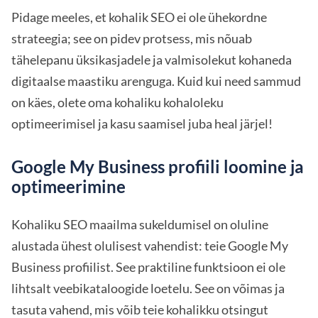
Pidage meeles, et kohalik SEO ei ole ühekordne
strateegia; see on pidev protsess, mis nõuab
tähelepanu üksikasjadele ja valmisolekut kohaneda
digitaalse maastiku arenguga. Kuid kui need sammud
on käes, olete oma kohaliku kohaloleku
optimeerimisel ja kasu saamisel juba heal järjel!
Google My Business profiili loomine ja
optimeerimine
Kohaliku SEO maailma sukeldumisel on oluline
alustada ühest olulisest vahendist: teie Google My
Business profiilist. See praktiline funktsioon ei ole
lihtsalt veebikataloogide loetelu. See on võimas ja
tasuta vahend, mis võib teie kohalikku otsingut