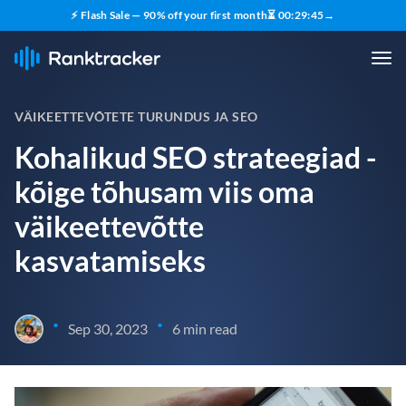
⚡ Flash Sale — 90% off your first month
⏳
00
:
29
:
44
→
VÄIKEETTEVÕTETE TURUNDUS JA SEO
Kohalikud SEO strateegiad -
kõige tõhusam viis oma
väikeettevõtte
kasvatamiseks
•
•
Sep 30, 2023
6 min read