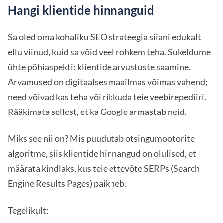
Hangi klientide hinnanguid
Sa oled oma kohaliku SEO strateegia siiani edukalt
ellu viinud, kuid sa võid veel rohkem teha. Sukeldume
ühte põhiaspekti: klientide arvustuste saamine.
Arvamused on digitaalses maailmas võimas vahend;
need võivad kas teha või rikkuda teie veebirepediiri.
Rääkimata sellest, et ka Google armastab neid.
Miks see nii on? Mis puudutab otsingumootorite
algoritme, siis klientide hinnangud on olulised, et
määrata kindlaks, kus teie ettevõte SERPs (Search
Engine Results Pages) paikneb.
Tegelikult: