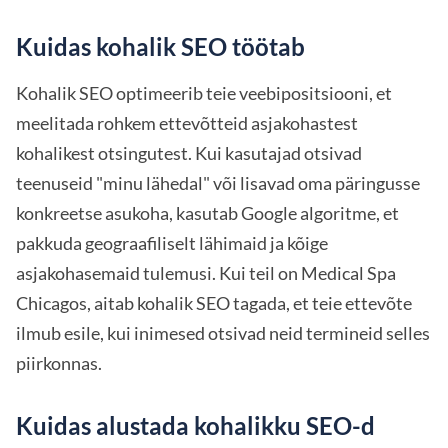
Kuidas kohalik SEO töötab
Kohalik SEO optimeerib teie veebipositsiooni, et
meelitada rohkem ettevõtteid asjakohastest
kohalikest otsingutest. Kui kasutajad otsivad
teenuseid "minu lähedal" või lisavad oma päringusse
konkreetse asukoha, kasutab Google algoritme, et
pakkuda geograafiliselt lähimaid ja kõige
asjakohasemaid tulemusi. Kui teil on Medical Spa
Chicagos, aitab kohalik SEO tagada, et teie ettevõte
ilmub esile, kui inimesed otsivad neid termineid selles
piirkonnas.
Kuidas alustada kohalikku SEO-d