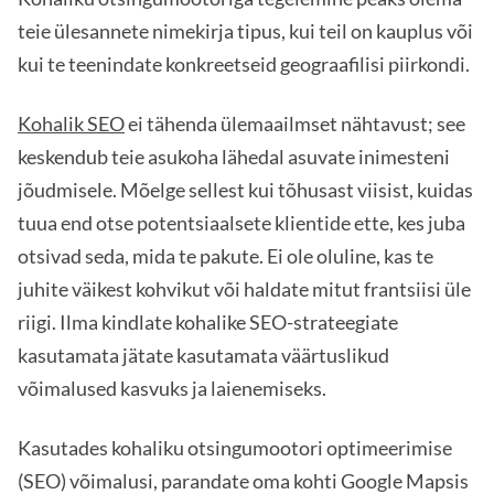
teie ülesannete nimekirja tipus, kui teil on kauplus või
kui te teenindate konkreetseid geograafilisi piirkondi.
Kohalik SEO
ei tähenda ülemaailmset nähtavust; see
keskendub teie asukoha lähedal asuvate inimesteni
jõudmisele. Mõelge sellest kui tõhusast viisist, kuidas
tuua end otse potentsiaalsete klientide ette, kes juba
otsivad seda, mida te pakute. Ei ole oluline, kas te
juhite väikest kohvikut või haldate mitut frantsiisi üle
riigi. Ilma kindlate kohalike SEO-strateegiate
kasutamata jätate kasutamata väärtuslikud
võimalused kasvuks ja laienemiseks.
Kasutades kohaliku otsingumootori optimeerimise
(SEO) võimalusi, parandate oma kohti Google Mapsis