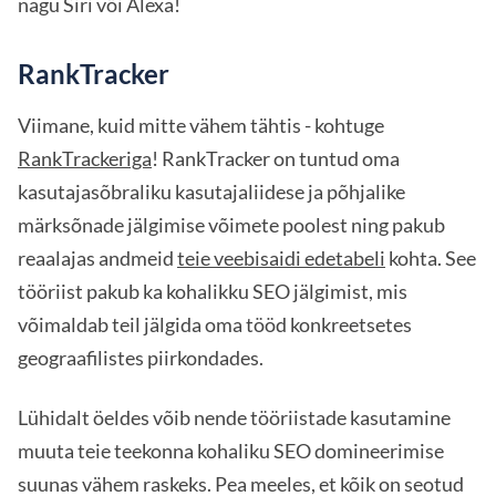
nagu Siri või Alexa!
RankTracker
Viimane, kuid mitte vähem tähtis - kohtuge
RankTrackeriga
! RankTracker on tuntud oma
kasutajasõbraliku kasutajaliidese ja põhjalike
märksõnade jälgimise võimete poolest ning pakub
reaalajas andmeid
teie veebisaidi edetabeli
kohta. See
tööriist pakub ka kohalikku SEO jälgimist, mis
võimaldab teil jälgida oma tööd konkreetsetes
geograafilistes piirkondades.
Lühidalt öeldes võib nende tööriistade kasutamine
muuta teie teekonna kohaliku SEO domineerimise
suunas vähem raskeks. Pea meeles, et kõik on seotud