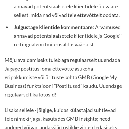
annavad potentsiaalsetele klientidele ülevaate
sellest, mida nad võivad teie ettevõttelt oodata.
Julgustage klientide kommentaare
: Arvamused
annavad potentsiaalsetele klientidele ja Google'i
reitingualgoritmile usaldusväärsust.
Mõju avaldamiseks tuleb aga regulaarselt uuendada!
Jagage postitusi oma ettevõtte asukoha
eripakkumiste või ürituste kohta GMB (Google My
Business) funktsiooni "Postitused" kaudu. Uuendage
regulaarselt ka fotosid!
Lisaks sellele - jälgige, kuidas külastajad suhtlevad
teie nimekirjaga, kasutades GMB insights; need
andmed võivad anda väärtuslikke vihjeid edasiseks