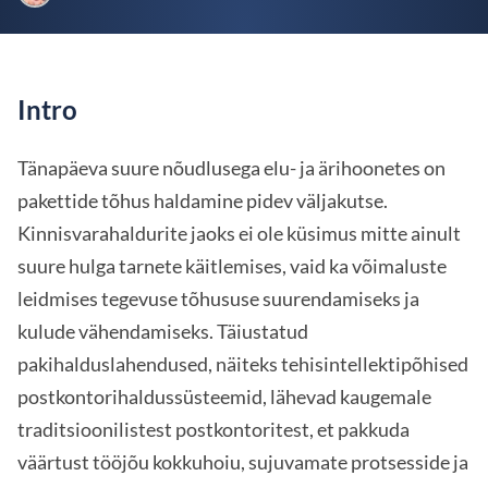
Intro
Tänapäeva suure nõudlusega elu- ja ärihoonetes on
pakettide tõhus haldamine pidev väljakutse.
Kinnisvarahaldurite jaoks ei ole küsimus mitte ainult
suure hulga tarnete käitlemises, vaid ka võimaluste
leidmises tegevuse tõhususe suurendamiseks ja
kulude vähendamiseks. Täiustatud
pakihalduslahendused, näiteks tehisintellektipõhised
postkontorihaldussüsteemid, lähevad kaugemale
traditsioonilistest postkontoritest, et pakkuda
väärtust tööjõu kokkuhoiu, sujuvamate protsesside ja