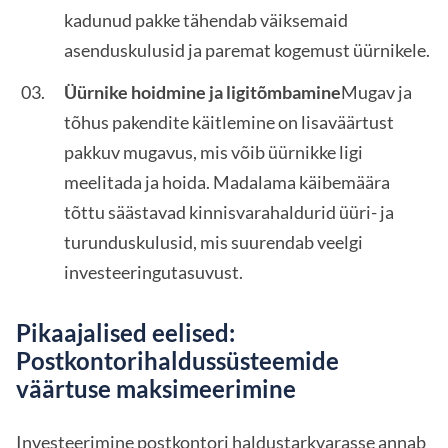
kadunud pakke tähendab väiksemaid
asenduskulusid ja paremat kogemust üürnikele.
Üürnike hoidmine ja ligitõmbamine
Mugav ja
tõhus pakendite käitlemine on lisaväärtust
pakkuv mugavus, mis võib üürnikke ligi
meelitada ja hoida. Madalama käibemäära
tõttu säästavad kinnisvarahaldurid üüri- ja
turunduskulusid, mis suurendab veelgi
investeeringutasuvust.
Pikaajalised eelised:
Postkontorihaldussüsteemide
väärtuse maksimeerimine
Investeerimine postkontori haldustarkvarasse annab