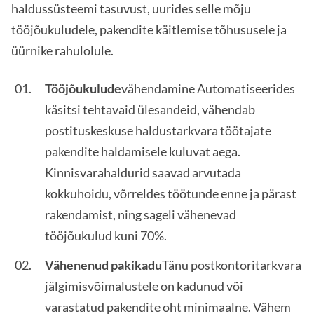
haldussüsteemi tasuvust, uurides selle mõju
tööjõukuludele, pakendite käitlemise tõhususele ja
üürnike rahulolule.
Tööjõukulude
vähendamine Automatiseerides
käsitsi tehtavaid ülesandeid, vähendab
postituskeskuse haldustarkvara töötajate
pakendite haldamisele kuluvat aega.
Kinnisvarahaldurid saavad arvutada
kokkuhoidu, võrreldes töötunde enne ja pärast
rakendamist, ning sageli vähenevad
tööjõukulud kuni 70%.
Vähenenud pakikadu
Tänu postkontoritarkvara
jälgimisvõimalustele on kadunud või
varastatud pakendite oht minimaalne. Vähem