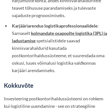
harjumuste kohta, andes kinnisvarahalduritele
teavet tõhususe parandamiseks ja tulevaste
vajaduste prognoosimiseks.
Karjääriarendus logistikaprofessionaalidele
:
Sarnaselt
kolmandate osapoolte logistika (3PL) ja
ladustamise
spetsialistidele saavad
kinnisvarahaldurid kasutada
postkontorihaldussüsteeme, et suurendada oma
oskusi, luues võimalusi logistika valdkonnas
karjääri arendamiseks.
Kokkuvõte
Investeering postkontorihaldussüsteemi on rohkem
kui logistiline uuendamine - see on strateegiline