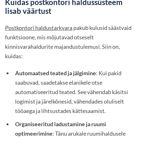
Kuidas postkontori haldussüsteem
lisab väärtust
Postkontori haldustarkvara
pakub kulusid säästvaid
funktsioone, mis mõjutavad otseselt
kinnisvarahaldurite majandustulemusi. Siin on,
kuidas:
Automaatsed teated ja jälgimine
: Kui pakid
saabuvad, saadetakse elanikele otse
automatiseeritud teated. See vähendab käsitsi
logimist ja järelkõnesid, vähendades oluliselt
tööaega ja lihtsustades kättesaamist.
Organiseeritud ladustamine ja ruumi
optimeerimine
: Tänu arukale ruumihaldusele