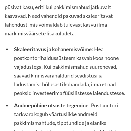
püsivat kasu, eriti kui pakkimismahud jätkuvalt
kasvavad. Need vahendid pakuvad skaleeritavat
lahendust, mis võimaldab tulevast kasvu ilma
märkimisväärsete lisakuludeta.
Skaleeritavus ja kohanemisvõime
: Hea
postkontorihaldussüsteem kasvab koos hoone
vajadustega. Kui pakkimismahud suurenevad,
saavad kinnisvarahaldurid seadistusi ja
ladustamist hõlpsasti kohandada, ilma et nad
peaksid investeerima füüsilistesse laiendustesse.
Andmepõhine otsuste tegemine
: Postkontori
tarkvara kogub väärtuslikke andmeid
pakkimismahtude, tipptundide ja elanike