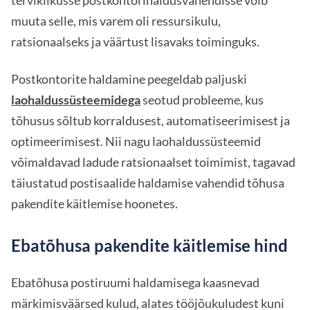
terviklikusse postkontorihaldusvahendisse võib
muuta selle, mis varem oli ressursikulu,
ratsionaalseks ja väärtust lisavaks toiminguks.
Postkontorite haldamine peegeldab paljuski
laohaldussüsteemidega
seotud probleeme, kus
tõhusus sõltub korraldusest, automatiseerimisest ja
optimeerimisest. Nii nagu laohaldussüsteemid
võimaldavad ladude ratsionaalset toimimist, tagavad
täiustatud postisaalide haldamise vahendid tõhusa
pakendite käitlemise hoonetes.
Ebatõhusa pakendite käitlemise hind
Ebatõhusa postiruumi haldamisega kaasnevad
märkimisväärsed kulud, alates tööjõukuludest kuni