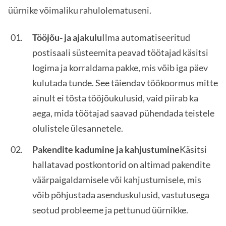
üürnike võimaliku rahulolematuseni.
Tööjõu- ja ajakulu
Ilma automatiseeritud
postisaali süsteemita peavad töötajad käsitsi
logima ja korraldama pakke, mis võib iga päev
kulutada tunde. See täiendav töökoormus mitte
ainult ei tõsta tööjõukulusid, vaid piirab ka
aega, mida töötajad saavad pühendada teistele
olulistele ülesannetele.
Pakendite kadumine ja kahjustumine
Käsitsi
hallatavad postkontorid on altimad pakendite
väärpaigaldamisele või kahjustumisele, mis
võib põhjustada asenduskulusid, vastutusega
seotud probleeme ja pettunud üürnikke.