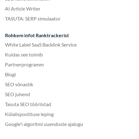
AI Article Writer
TASUTA: SERP simulaator
Rohkem infot Ranktrackerist
White Label SaaS Backlink Service
Kuidas see toimib
Partnerprogramm
Blogi
SEO sõnastik
SEO juhend
Tasuta SEO tööriistad
Külalispostituse leping
Google'i algoritmi uuenduste ajalugu