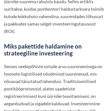
üürnike suurema rahulolu kaudu. Selles artiklis
uuritakse, kuidas postkontori haldustarkvara toimib
kulude kokkuhoiu vahendina, suurendades tõhusust
ja pakkudes samas selget investeeringutasuvust
(ROI).
Miks pakettide haldamine on
strateegiline investeering
Seoses veebipõhiste ostude arvu suurenemisega on
hoonete logistilised nõudmised suurenenud, mis
nõuavad täiustatud lahendusi. Traditsioonilised
postitööprotsessid, alates saadetiste
registreerimisest kuni üürnike teavitamiseni, on
aeganõudvad ja vigadele kalduvad. Investeerimine