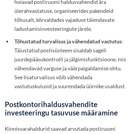
hoiavad postiruumi haldusvahendid ära
ülerahvastatuse, organiseerides pakendeid
tõhusalt, kõrvaldades vajaduse täiendavate
ladustamisinvesteeringute järele.
Tõhustatud turvalisus ja vähendatud vastutus
:
Täiustatud postisüsteem sisaldab sageli
juurdepääsukontrolli ja jälgimisfunktsioone, mis
vähendavad varguse ja väärpaigaldamise ohtu.
See lisaturvalisus võib vähendada
vastutuskulusid ja suurendada üürnike usaldust.
Postkontorihaldusvahendite
investeeringu tasuvuse määramine
Kinnisvarahaldurid saavad arvutada postiruumi