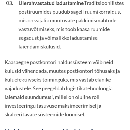
Ülerahvastatud ladustamine
Traditsioonilistes
postiruumides puudub sageli ruumikorraldus,
mis on vajalik muutuvate pakkimismahtude
vastuvõtmiseks, mis toob kaasa ruumide
segadust ja võimalikke ladustamise
laiendamiskulusid.
Kaasaegne postkontori haldussüsteem võib neid
kulusid vähendada, muutes postkontori tõhusaks ja
kuluefektiivseks toiminguks, mis vastab elanike
vajadustele. See peegeldab logistikatehnoloogia
laiemaid suundumusi, millel on oluline roll
investeeringu tasuvuse maksimeerimisel
ja
skaleeritavate süsteemide loomisel.