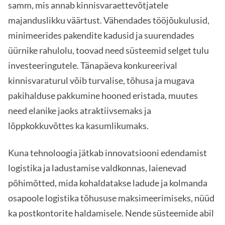
samm, mis annab kinnisvaraettevõtjatele
majanduslikku väärtust. Vähendades tööjõukulusid,
minimeerides pakendite kadusid ja suurendades
üürnike rahulolu, toovad need süsteemid selget tulu
investeeringutele. Tänapäeva konkureerival
kinnisvaraturul võib turvalise, tõhusa ja mugava
pakihalduse pakkumine hooned eristada, muutes
need elanike jaoks atraktiivsemaks ja
lõppkokkuvõttes ka kasumlikumaks.
Kuna tehnoloogia jätkab innovatsiooni edendamist
logistika ja ladustamise valdkonnas, laienevad
põhimõtted, mida kohaldatakse ladude ja kolmanda
osapoole logistika tõhususe maksimeerimiseks, nüüd
ka postkontorite haldamisele. Nende süsteemide abil