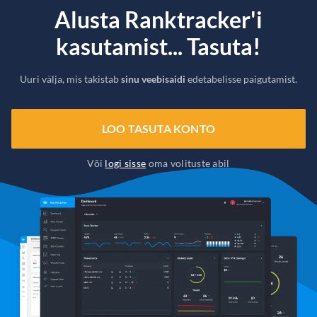
Alusta Ranktracker'i
kasutamist... Tasuta!
Uuri välja, mis takistab
sinu veebisaidi
edetabelisse paigutamist.
LOO TASUTA KONTO
Või
logi sisse
oma volituste abil