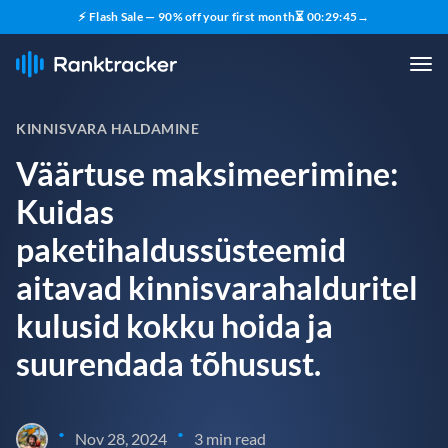
⚡ Flash Sale — 90% off your first month
⏳
00
:
29
:
44
→
KINNISVARA HALDAMINE
Väärtuse maksimeerimine:
Kuidas
paketihaldussüsteemid
aitavad kinnisvarahalduritel
kulusid kokku hoida ja
suurendada tõhusust.
•
•
Nov 28, 2024
3 min read