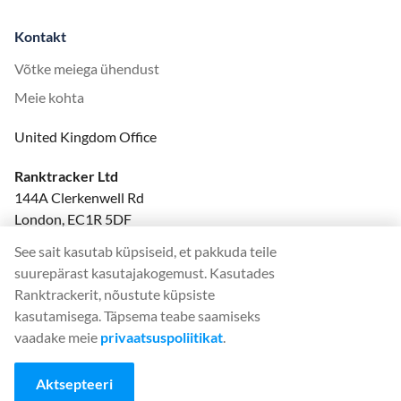
Kontakt
Võtke meiega ühendust
Meie kohta
United Kingdom Office
Ranktracker Ltd
144A Clerkenwell Rd
London, EC1R 5DF
Company No: 08820809
See sait kasutab küpsiseid, et pakkuda teile
felix@ranktracker.com
suurepärast kasutajakogemust. Kasutades
Ranktrackerit, nõustute küpsiste
kasutamisega. Täpsema teabe saamiseks
vaadake meie
privaatsuspoliitikat
.
2015 -
2026
© Ranktracker. All Rights Reserved.
Aktsepteeri