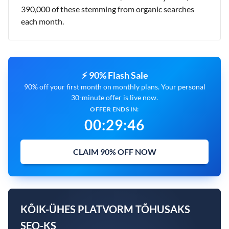
390,000 of these stemming from organic searches
each month.
⚡ 90% Flash Sale
90% off your first month on monthly plans. Your personal
30-minute offer is live now.
OFFER ENDS IN:
00
:
29
:
45
CLAIM 90% OFF NOW
KÕIK-ÜHES PLATVORM TÕHUSAKS
SEO-KS