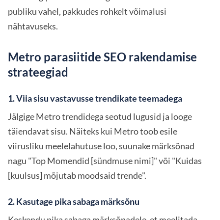
publiku vahel, pakkudes rohkelt võimalusi
nähtavuseks.
Metro parasiitide SEO rakendamise
strateegiad
1. Viia sisu vastavusse trendikate teemadega
Jälgige Metro trendidega seotud lugusid ja looge
täiendavat sisu. Näiteks kui Metro toob esile
viirusliku meelelahutuse loo, suunake märksõnad
nagu "Top Momendid [sündmuse nimi]" või "Kuidas
[kuulsus] mõjutab moodsaid trende".
2. Kasutage pika sabaga märksõnu
Keskendu pika sabaga märksõnadele, et meelitada