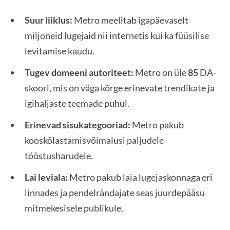
Suur liiklus:
Metro meelitab igapäevaselt
miljoneid lugejaid nii internetis kui ka füüsilise
levitamise kaudu.
Tugev domeeni autoriteet:
Metro on üle
85
DA-
skoori, mis on väga kõrge erinevate trendikate ja
igihaljaste teemade puhul.
Erinevad sisukategooriad:
Metro pakub
kooskõlastamisvõimalusi paljudele
tööstusharudele.
Lai leviala:
Metro pakub laia lugejaskonnaga eri
linnades ja pendelrändajate seas juurdepääsu
mitmekesisele publikule.