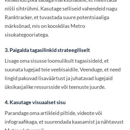
nišši sihtrühmi. Kasutage selliseid vahendeid nagu
Ranktracker, et tuvastada suure potentsiaaliga
märksõnad, mis on kooskõlas Metro
sisukategooriatega.
3. Paigalda tagasilinkid strateegiliselt
Lisage oma sisusse loomulikult tagasisideid, et
suunata lugejad teie veebisaidile. Veenduge, et need
lingid pakuvad lisaväärtust ja juhatavad lugejaid
üksikasjalike ressursside või teenuste juurde.
4. Kasutage visuaalset sisu
Parandage oma artikleid piltide, videote või
infograafikaga, et suurendada kaasamist ja nähtavust