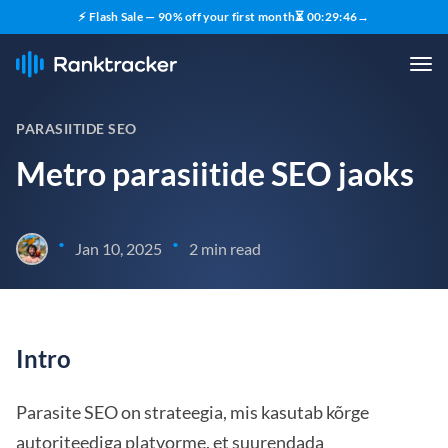
⚡ Flash Sale — 90% off your first month
⏳
00
:
29
:
45
→
PARASIITIDE SEO
Metro parasiitide SEO jaoks
•
•
Jan 10, 2025
2 min read
Intro
Parasite SEO on strateegia, mis kasutab kõrge
autoriteediga platvorme, et suurendada