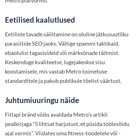
Metro platvormil.
Eetilised kaalutlused
Eetiliste tavade säilitamine on oluline jätkusuutliku
parasiitide SEO jaoks. Vältige spammi taktikaid,
ebaolulisi tagasisideid või märksõnade täitmist.
Keskenduge kvaliteetse, lugejakeskse sisu
koostamisele, mis vastab Metro toimetuse
standarditele ja pakub publikule tõelist väärtust.
Juhtumiuuringu näide
Fitlapi bränd võiks avaldada Metro's artikli
pealkirjaga "5 lihtsat harjutust, et püsida töölesõidu
ajal vormis". Viidates oma fitness-toodetele või -