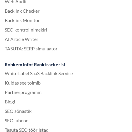
Web Audit
Backlink Checker
Backlink Monitor
SEO kontrollnimekiri
AI Article Writer
TASUTA: SERP simulaator
Rohkem infot Ranktrackerist
White Label SaaS Backlink Service
Kuidas see toimib
Partnerprogramm
Blogi
SEO sõnastik
SEO juhend
Tasuta SEO tööriistad