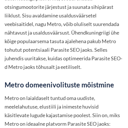
otsingumootorite järjestust ja suunata sihipärast
liiklust. Sisu avaldamine usaldusväärsetel
veebisaitidel, nagu Metro, võib oluliselt suurendada
nähtavust ja usaldusväärsust. Ühendkuningriigi ühe
kõige populaarsema tasuta ajalehena pakub Metro
tohutut potentsiaali Parasite SEO jaoks. Selles
juhendis uuritakse, kuidas optimeerida Parasite SEO-
d Metro jaoks tõhusalt ja eetiliselt.
Metro domeenivolituste mõistmine
Metro on laialdaselt tuntud oma uudiste,
meelelahutuse, elustiili ja inimeste huvisid
käsitlevate lugude kajastamise poolest. Siin on, miks
Metro on ideaalne platvorm Parasite SEO jaoks: