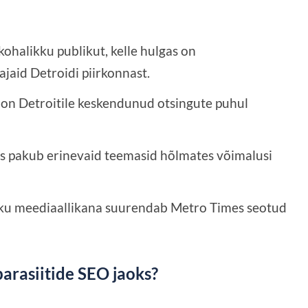
kohalikku publikut, kelle hulgas on
jaid Detroidi piirkonnast.
on Detroitile keskendunud otsingute puhul
 pakub erinevaid teemasid hõlmates võimalusi
ku meediaallikana suurendab Metro Times seotud
arasiitide SEO jaoks?