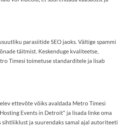
kusuutliku parasiitide SEO jaoks. Vältige spammi
ksõnade täitmist. Keskenduge kvaliteetse,
tro Timesi toimetuse standarditele ja lisab
gelev ettevõte võiks avaldada Metro Timesi
r Hosting Events in Detroit" ja lisada linke oma
sihtliiklust ja suurendaks samal ajal autoriteeti