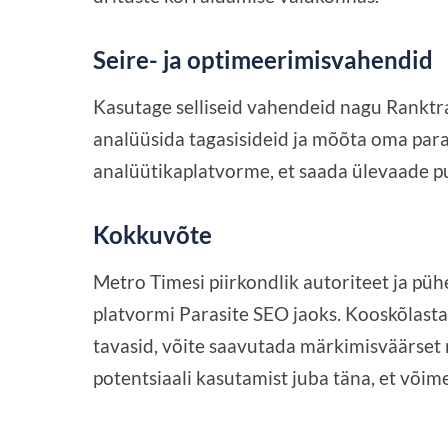
Seire- ja optimeerimisvahendid
Kasutage selliseid vahendeid nagu Ranktra
analüüsida tagasisideid ja mõõta oma para
analüütikaplatvorme, et saada ülevaade pu
Kokkuvõte
Metro Timesi piirkondlik autoriteet ja püh
platvormi Parasite SEO jaoks. Kooskõlastad
tavasid, võite saavutada märkimisväärset 
potentsiaali kasutamist juba täna, et või