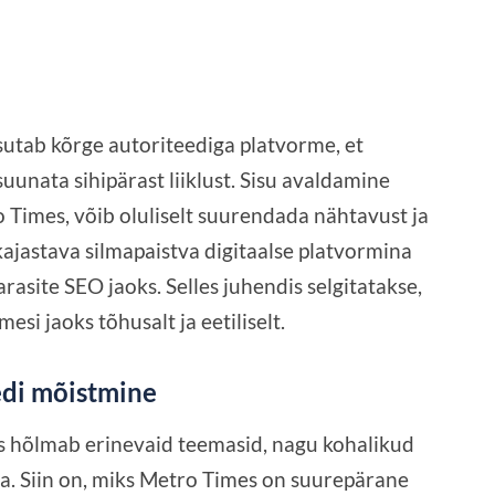
sutab kõrge autoriteediga platvorme, et
uunata sihipärast liiklust. Sisu avaldamine
 Times, võib oluliselt suurendada nähtavust ja
 kajastava silmapaistva digitaalse platvormina
asite SEO jaoks. Selles juhendis selgitatakse,
si jaoks tõhusalt ja eetiliselt.
edi mõistmine
s hõlmab erinevaid teemasid, nagu kohalikud
ka. Siin on, miks Metro Times on suurepärane