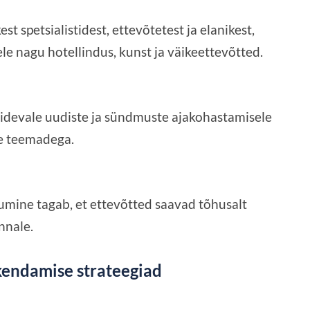
 spetsialistidest, ettevõtetest ja elanikest,
ele nagu hotellindus, kunst ja väikeettevõtted.
idevale uudiste ja sündmuste ajakohastamisele
te teemadega.
umine tagab, et ettevõtted saavad tõhusalt
nnale.
kendamise strateegiad