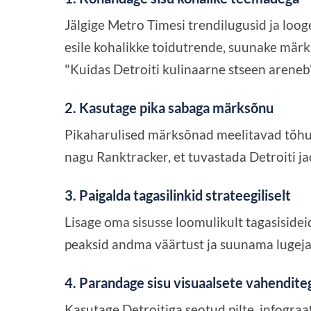
Jälgige Metro Timesi trendilugusid ja loog
esile kohalikke toidutrende, suunake märk
"Kuidas Detroiti kulinaarne stseen areneb"
2. Kasutage pika sabaga märksõnu
Pikaharulised märksõnad meelitavad tõhusa
nagu Ranktracker, et tuvastada Detroiti ja
3. Paigalda tagasilinkid strateegiliselt
Lisage oma sisusse loomulikult tagasisideid
peaksid andma väärtust ja suunama lugejad
4. Parandage sisu visuaalsete vahendite
Kasutage Detroitiga seotud pilte, infograa