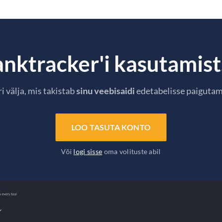
nktracker'i kasutamist.
i välja, mis takistab
sinu veebisaidi
edetabelisse paigutam
LOO TASUTA KONTO
Või
logi sisse
oma volituste abil