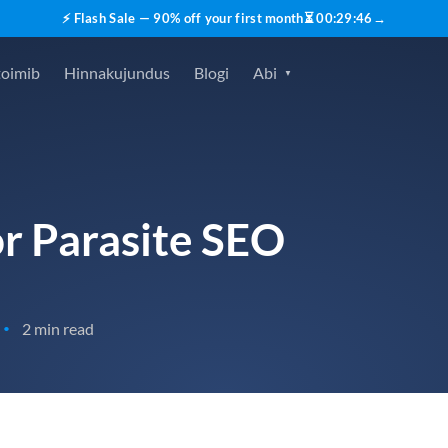
⚡ Flash Sale — 90% off your first month
⏳
00
:
29
:
45
→
toimib
Hinnakujundus
Blogi
Abi
r Parasite SEO
2 min read
•