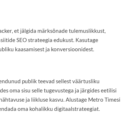
cker, et jälgida märksõnade tulemuslikkust,
siitide SEO strateegia edukust. Kasutage
bliku kaasamisest ja konversioonidest.
endunud publik teevad sellest väärtusliku
es oma sisu selle tugevustega ja järgides eetilisi
nähtavuse ja liikluse kasvu. Alustage Metro Timesi
mendada oma kohalikku digitaalstrateegiat.