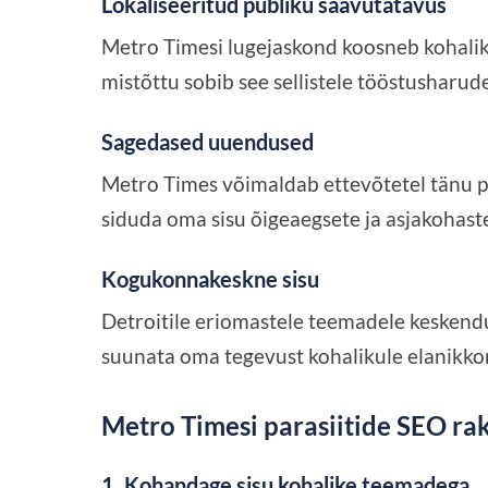
Lokaliseeritud publiku saavutatavus
Metro Timesi lugejaskond koosneb kohalikest
mistõttu sobib see sellistele tööstusharud
Sagedased uuendused
Metro Times võimaldab ettevõtetel tänu p
siduda oma sisu õigeaegsete ja asjakohas
Kogukonnakeskne sisu
Detroitile eriomastele teemadele keskend
suunata oma tegevust kohalikule elanikko
Metro Timesi parasiitide SEO ra
1. Kohandage sisu kohalike teemadega