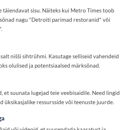
e täiendavat sisu. Näiteks kui Metro Times toob
sõnad nagu "Detroiti parimad restoranid" või
.
lt nišši sihtrühmi. Kasutage selliseid vahendeid
oks olulised ja potentsiaalsed märksõnad.
, et suunata lugejad teie veebisaidile. Need lingid
 üksikasjalike ressursside või teenuste juurde.
ga
fiaid või videoid, et suurendada kaasatust ja