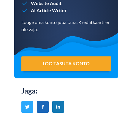
Website Audit
AI Article Writer
Looge oma konto juba täna. Krediitkaarti ei
ole vaja.
LOO TASUTA KONTO
Jaga
: