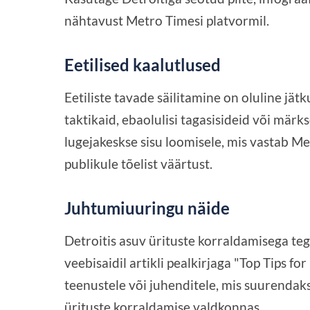
nähtavust Metro Timesi platvormil.
Eetilised kaalutlused
Eetiliste tavade säilitamine on oluline jät
taktikaid, ebaolulisi tagasisideid või mär
lugejakeskse sisu loomisele, mis vastab Me
publikule tõelist väärtust.
Juhtumiuuringu näide
Detroitis asuv ürituste korraldamisega te
veebisaidil artikli pealkirjaga "Top Tips fo
teenustele või juhenditele, mis suurendaks 
ürituste korraldamise valdkonnas.