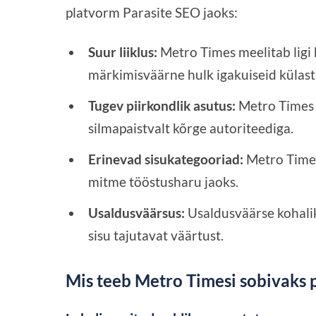
platvorm Parasite SEO jaoks:
Suur liiklus:
Metro Times meelitab ligi 
märkimisväärne hulk igakuiseid külasta
Tugev piirkondlik asutus:
Metro Times 
silmapaistvalt kõrge autoriteediga.
Erinevad sisukategooriad:
Metro Times
mitme tööstusharu jaoks.
Usaldusväärsus:
Usaldusväärse kohali
sisu tajutavat väärtust.
Mis teeb Metro Timesi sobivaks p