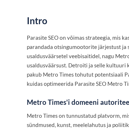
Intro
Parasite SEO on võimas strateegia, mis ka
parandada otsingumootorite järjestust ja s
usaldusväärsetel veebisaitidel, nagu Metro
usaldusväärsust. Detroiti ja selle kultuuri
pakub Metro Times tohutut potentsiaali Par
kuidas optimeerida Parasite SEO Metro Time
Metro Times'i domeeni autorite
Metro Times on tunnustatud platvorm, mi
sündmused, kunst, meelelahutus ja poliiti