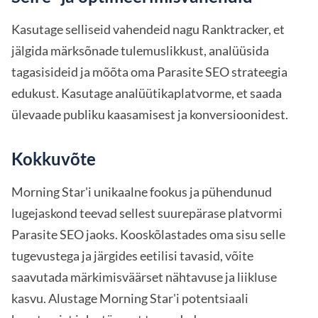
Kasutage selliseid vahendeid nagu Ranktracker, et
jälgida märksõnade tulemuslikkust, analüüsida
tagasisideid ja mõõta oma Parasite SEO strateegia
edukust. Kasutage analüütikaplatvorme, et saada
ülevaade publiku kaasamisest ja konversioonidest.
Kokkuvõte
Morning Star'i unikaalne fookus ja pühendunud
lugejaskond teevad sellest suurepärase platvormi
Parasite SEO jaoks. Kooskõlastades oma sisu selle
tugevustega ja järgides eetilisi tavasid, võite
saavutada märkimisväärset nähtavuse ja liikluse
kasvu. Alustage Morning Star'i potentsiaali