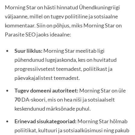
Morning Star on hästi hinnatud Ühendkuningriigi
väljaanne, millel on tugev poliitiline ja sotsiaalne
kommentaar. Siin on põhjus, miks Morning Star on
Parasite SEO jaoks ideaalne:
Suur liiklus:
Morning Star meelitab ligi
pühendunud lugejaskonda, kes on huvitatud
progressiivsetest teemadest, poliitikast ja
päevakajalistest teemadest.
Tugev domeeni autoriteet:
Morning Star on üle
70
DA-skoori, mis on hea niši ja sotsiaalselt
keskendunud märksõnade puhul.
Erinevad sisukategooriad:
Morning Star hõlmab
poliitikat, kultuuri ja sotsiaalküsimusi ning pakub