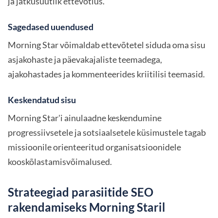
ja jätkusuutlik ettevõtlus.
Sagedased uuendused
Morning Star võimaldab ettevõtetel siduda oma sisu
asjakohaste ja päevakajaliste teemadega,
ajakohastades ja kommenteerides kriitilisi teemasid.
Keskendatud sisu
Morning Star'i ainulaadne keskendumine
progressiivsetele ja sotsiaalsetele küsimustele tagab
missioonile orienteeritud organisatsioonidele
kooskõlastamisvõimalused.
Strateegiad parasiitide SEO
rakendamiseks Morning Staril