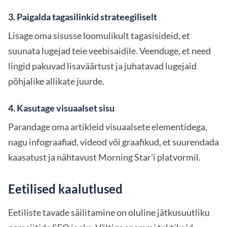
3. Paigalda tagasilinkid strateegiliselt
Lisage oma sisusse loomulikult tagasisideid, et
suunata lugejad teie veebisaidile. Veenduge, et need
lingid pakuvad lisaväärtust ja juhatavad lugejaid
põhjalike allikate juurde.
4. Kasutage visuaalset sisu
Parandage oma artikleid visuaalsete elementidega,
nagu infograafiad, videod või graafikud, et suurendada
kaasatust ja nähtavust Morning Star'i platvormil.
Eetilised kaalutlused
Eetiliste tavade säilitamine on oluline jätkusuutliku