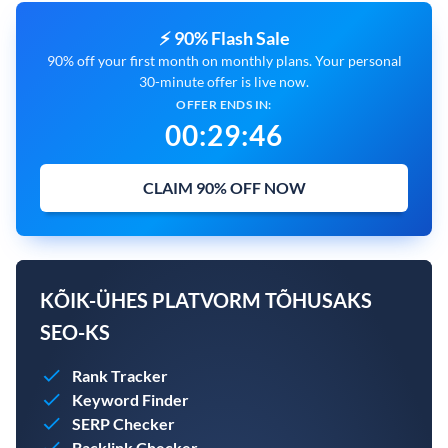
⚡ 90% Flash Sale
90% off your first month on monthly plans. Your personal
30-minute offer is live now.
OFFER ENDS IN:
00
:
29
:
45
CLAIM 90% OFF NOW
KÕIK-ÜHES PLATVORM TÕHUSAKS
SEO-KS
Rank Tracker
Keyword Finder
SERP Checker
Backlink Checker