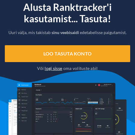
Alusta Ranktracker'i
kasutamist... Tasuta!
Uuri välja, mis takistab
sinu veebisaidi
edetabelisse paigutamist.
LOO TASUTA KONTO
Või
logi sisse
oma volituste abil