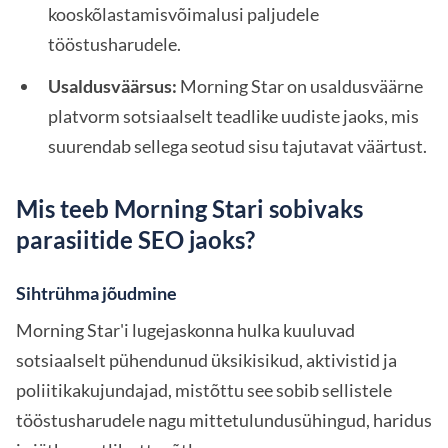
kooskõlastamisvõimalusi paljudele
tööstusharudele.
Usaldusväärsus:
Morning Star on usaldusväärne
platvorm sotsiaalselt teadlike uudiste jaoks, mis
suurendab sellega seotud sisu tajutavat väärtust.
Mis teeb Morning Stari sobivaks
parasiitide SEO jaoks?
Sihtrühma jõudmine
Morning Star'i lugejaskonna hulka kuuluvad
sotsiaalselt pühendunud üksikisikud, aktivistid ja
poliitikakujundajad, mistõttu see sobib sellistele
tööstusharudele nagu mittetulundusühingud, haridus