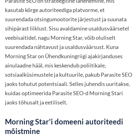
Parasite SEO on strateegiline lähenemine, mis
kasutab kõrge autoriteediga platvorme, et
suurendada otsingumootorite järjestust ja suunata
sihipärast liiklust. Sisu avaldamine usaldusväärsetel
veebisaitidel, nagu Morning Star, võib oluliselt
suurendada nähtavust ja usaldusväärsust. Kuna
Morning Star on Ühendkuningriigi ajakirjanduses
ainulaadne hääl, mis keskendub poliitikale,
sotsiaalküsimustele ja kultuurile, pakub Parasite SEO
jaoks tohutut potentsiaali. Selles juhendis uuritakse,
kuidas optimeerida Parasite SEO-d Morning Stari
jaoks tõhusalt ja eetiliselt.
Morning Star'i domeeni autoriteedi
mõistmine