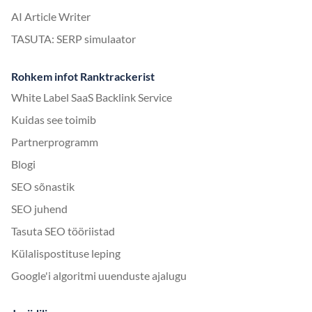
AI Article Writer
TASUTA: SERP simulaator
Rohkem infot Ranktrackerist
White Label SaaS Backlink Service
Kuidas see toimib
Partnerprogramm
Blogi
SEO sõnastik
SEO juhend
Tasuta SEO tööriistad
Külalispostituse leping
Google'i algoritmi uuenduste ajalugu