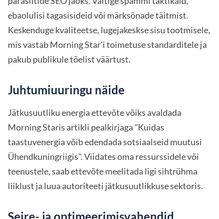
parasiitide SEO jaoks. Vältige spammi taktikaid,
ebaolulisi tagasisideid või märksõnade täitmist.
Keskenduge kvaliteetse, lugejakeskse sisu tootmisele,
mis vastab Morning Star'i toimetuse standarditele ja
pakub publikule tõelist väärtust.
Juhtumiuuringu näide
Jätkusuutliku energia ettevõte võiks avaldada
Morning Staris artikli pealkirjaga "Kuidas
taastuvenergia võib edendada sotsiaalseid muutusi
Ühendkuningriigis". Viidates oma ressurssidele või
teenustele, saab ettevõte meelitada ligi sihtrühma
liiklust ja luua autoriteeti jätkusuutlikkuse sektoris.
Seire- ja optimeerimisvahendid