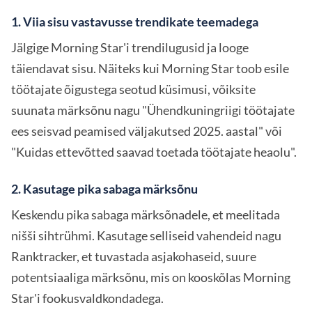
1. Viia sisu vastavusse trendikate teemadega
Jälgige Morning Star'i trendilugusid ja looge
täiendavat sisu. Näiteks kui Morning Star toob esile
töötajate õigustega seotud küsimusi, võiksite
suunata märksõnu nagu "Ühendkuningriigi töötajate
ees seisvad peamised väljakutsed 2025. aastal" või
"Kuidas ettevõtted saavad toetada töötajate heaolu".
2. Kasutage pika sabaga märksõnu
Keskendu pika sabaga märksõnadele, et meelitada
nišši sihtrühmi. Kasutage selliseid vahendeid nagu
Ranktracker, et tuvastada asjakohaseid, suure
potentsiaaliga märksõnu, mis on kooskõlas Morning
Star'i fookusvaldkondadega.