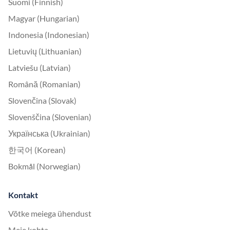
Suomi (Finnish)
Magyar (Hungarian)
Indonesia (Indonesian)
Lietuvių (Lithuanian)
Latviešu (Latvian)
Română (Romanian)
Slovenčina (Slovak)
Slovenščina (Slovenian)
Українська (Ukrainian)
한국어 (Korean)
Bokmål (Norwegian)
Kontakt
Võtke meiega ühendust
Meie kohta