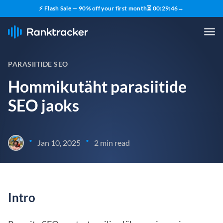
⚡ Flash Sale — 90% off your first month
⏳
00
:
29
:
45
→
PARASIITIDE SEO
Hommikutäht parasiitide
SEO jaoks
•
•
Jan 10, 2025
2 min read
Intro