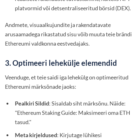
platvormid või detsentraliseeritud börsid (DEX).
Andmete, visuaalkujundite ja rakendatavate
arusaamadega rikastatud sisu võib muuta teie brändi
Ethereumi valdkonna eestvedajaks.
3. Optimeeri lehekülje elemendid
Veenduge, et teie saidi iga lehekülg on optimeeritud
Ethereumi märksõnade jaoks:
Pealkiri Sildid
: Sisaldab siht märksõnu. Näide:
"Ethereum Staking Guide: Maksimeeri oma ETH
tasud."
Meta kirjeldused
: Kirjutage lühikesi