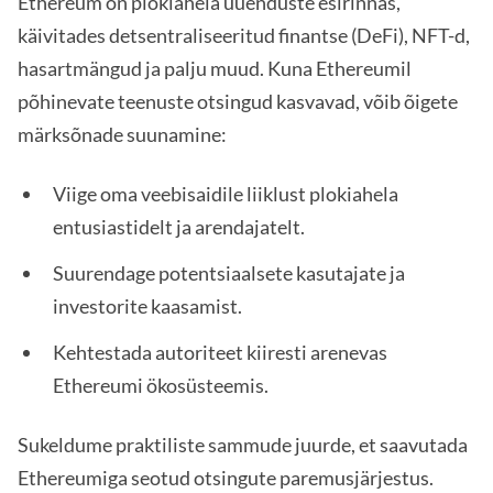
Ethereum on plokiahela uuenduste esirinnas,
käivitades detsentraliseeritud finantse (DeFi), NFT-d,
hasartmängud ja palju muud. Kuna Ethereumil
põhinevate teenuste otsingud kasvavad, võib õigete
märksõnade suunamine:
Viige oma veebisaidile liiklust plokiahela
entusiastidelt ja arendajatelt.
Suurendage potentsiaalsete kasutajate ja
investorite kaasamist.
Kehtestada autoriteet kiiresti arenevas
Ethereumi ökosüsteemis.
Sukeldume praktiliste sammude juurde, et saavutada
Ethereumiga seotud otsingute paremusjärjestus.