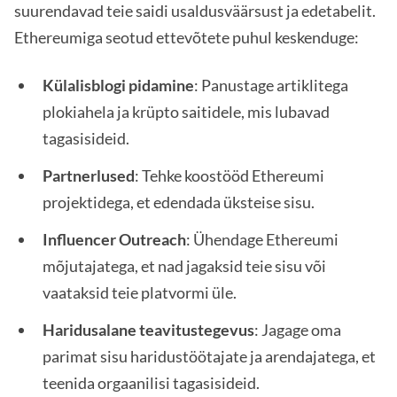
suurendavad teie saidi usaldusväärsust ja edetabelit.
Ethereumiga seotud ettevõtete puhul keskenduge:
Külalisblogi pidamine
: Panustage artiklitega
plokiahela ja krüpto saitidele, mis lubavad
tagasisideid.
Partnerlused
: Tehke koostööd Ethereumi
projektidega, et edendada üksteise sisu.
Influencer Outreach
: Ühendage Ethereumi
mõjutajatega, et nad jagaksid teie sisu või
vaataksid teie platvormi üle.
Haridusalane teavitustegevus
: Jagage oma
parimat sisu haridustöötajate ja arendajatega, et
teenida orgaanilisi tagasisideid.