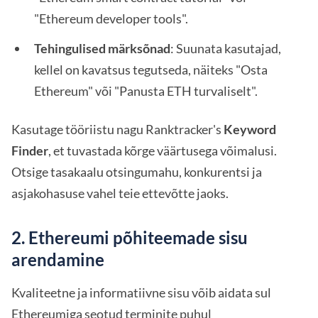
"Ethereum developer tools".
Tehingulised märksõnad
: Suunata kasutajad,
kellel on kavatsus tegutseda, näiteks "Osta
Ethereum" või "Panusta ETH turvaliselt".
Kasutage tööriistu nagu Ranktracker's
Keyword
Finder
, et tuvastada kõrge väärtusega võimalusi.
Otsige tasakaalu otsingumahu, konkurentsi ja
asjakohasuse vahel teie ettevõtte jaoks.
2. Ethereumi põhiteemade sisu
arendamine
Kvaliteetne ja informatiivne sisu võib aidata sul
Ethereumiga seotud terminite puhul