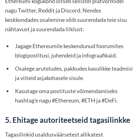
Ethereumi kogukond õitseb sellistel platvormidel
nagu Twitter, Reddit ja Discord. Nendes
keskkondades osalemine võib suurendada teie sisu
nähtavust ja suurendada liiklust:
Jagage Ethereumile keskendunud foorumites
blogipostitusi, juhendeid ja infograafikaid.
Osalege aruteludes, pakkudes kasulikke teadmisi
ja viiteid asjakohasele sisule.
Kasutage oma postituste võimendamiseks
hashtag'e nagu #Ethereum, #ETH ja #DeFi.
5. Ehitage autoriteetseid tagasilinkke
Tagasilinkid usaldusväärsetest allikatest