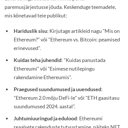
paremusjärjestusse jõuda. Keskenduge teemadele,
mis kõnetavad teie publikut:
Hariduslik sisu
: Kirjutage artikleid nagu "Mis on
Ethereum?" või "Ethereum vs. Bitcoin: peamised
erinevused".
Kuidas teha juhendid
: "Kuidas panustada
Ethereumi" või "Esimese nutilepingu
rakendamine Ethereumis".
Praegused suundumused ja uuendused
:
"Ethereum 2.0 mõju DeFi-le" või "ETH gaasitasu
suundumused 2024. aastal".
Juhtumiuuringud ja edulood
: Ethereumi
reaalsete rakenduste tutvustamine, näiteks NFT