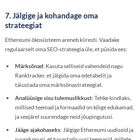
7. Jälgige ja kohandage oma
strateegiat
Ethereumi ökosüsteem areneb kiiresti. Vaadake
regulaarselt oma SEO-strateegia üle, et püsida ees:
Märksõnad
: Kasuta selliseid vahendeid nagu
Ranktracker, et jälgida oma edetabelit ja
täiustada oma märksõnastrateegiat.
Analüüsige sisu tulemuslikkust
: Tehke kindlaks,
millised teemad ja formaadid on kõige edukamad,
ja seejärel suurendage neid jõupingutusi.
Jääge ajakohaseks
: Jälgige Ethereumi uudiseid ja
suundumusi, et tuvastada uusi teemasid, millele