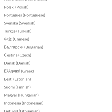
Polski (Polish)
Português (Portuguese)
Svenska (Swedish)
Türkçe (Turkish)
中文 (Chinese)
Български (Bulgarian)
Čeština (Czech)
Dansk (Danish)
Ελληνικά (Greek)
Eesti (Estonian)
Suomi (Finnish)
Magyar (Hungarian)
Indonesia (Indonesian)
Lietuvių (Lithuanian)