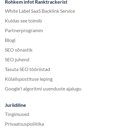
Rohkem infot Ranktrackerist
White Label SaaS Backlink Service
Kuidas see toimib
Partnerprogramm
Blogi
SEO sõnastik
SEO juhend
Tasuta SEO tööriistad
Külalispostituse leping
Google'i algoritmi uuenduste ajalugu
Juriidiline
Tingimused
Privaatsuspoliitika