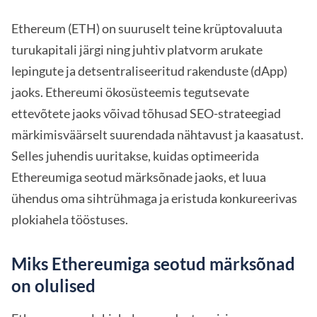
Ethereum (ETH) on suuruselt teine krüptovaluuta
turukapitali järgi ning juhtiv platvorm arukate
lepingute ja detsentraliseeritud rakenduste (dApp)
jaoks. Ethereumi ökosüsteemis tegutsevate
ettevõtete jaoks võivad tõhusad SEO-strateegiad
märkimisväärselt suurendada nähtavust ja kaasatust.
Selles juhendis uuritakse, kuidas optimeerida
Ethereumiga seotud märksõnade jaoks, et luua
ühendus oma sihtrühmaga ja eristuda konkureerivas
plokiahela tööstuses.
Miks Ethereumiga seotud märksõnad
on olulised