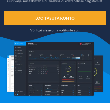
Uuri välja, mis takistab
sinu veebisaidi
edetabelisse paigutamist.
LOO TASUTA KONTO
Või
logi sisse
oma volituste abil