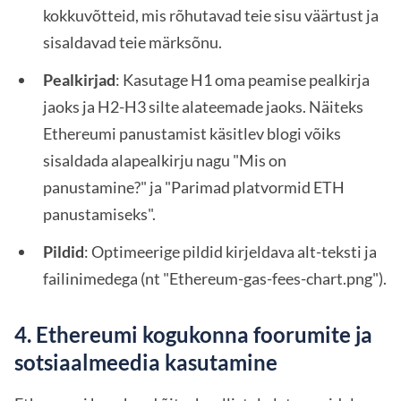
kokkuvõtteid, mis rõhutavad teie sisu väärtust ja
sisaldavad teie märksõnu.
Pealkirjad
: Kasutage H1 oma peamise pealkirja
jaoks ja H2-H3 silte alateemade jaoks. Näiteks
Ethereumi panustamist käsitlev blogi võiks
sisaldada alapealkirju nagu "Mis on
panustamine?" ja "Parimad platvormid ETH
panustamiseks".
Pildid
: Optimeerige pildid kirjeldava alt-teksti ja
failinimedega (nt "Ethereum-gas-fees-chart.png").
4. Ethereumi kogukonna foorumite ja
sotsiaalmeedia kasutamine