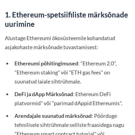
1. Ethereum-spetsiifiliste märksõnade
uurimine
Alustage Ethereumi ökosüsteemile kohandatud
asjakohaste märksõnade tuvastamisest:
Ethereumi põhitingimused
: "Ethereum 2.0",
"Ethereum staking" või "ETH gas fees" on
suunatud laiale sihtrühmale.
DeFi ja dApp Märksõnad
: Ethereum DeFi
platvormid" või "parimad dAppid Ethereumis".
Arendajale suunatud märksõnad
: Pöörduge
tehnilisele sihtrühmale selliste fraasidega nagu
"Ethereum smart contract tutorial" või