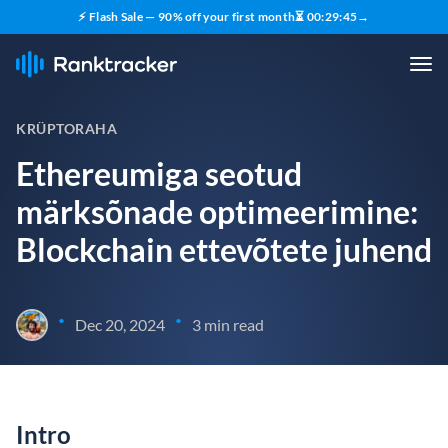
⚡ Flash Sale — 90% off your first month
⏳
00
:
29
:
44
→
KRÜPTORAHA
Ethereumiga seotud
märksõnade optimeerimine:
Blockchain ettevõtete juhend
•
•
Dec 20, 2024
3 min read
Intro