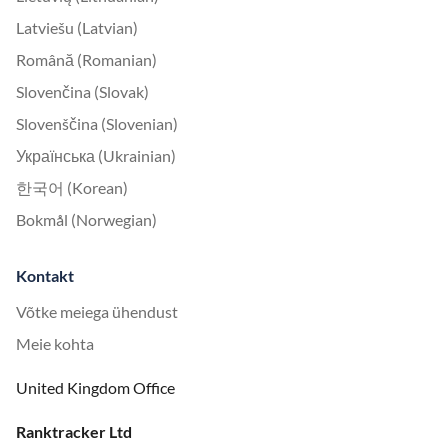
Latviešu (Latvian)
Română (Romanian)
Slovenčina (Slovak)
Slovenščina (Slovenian)
Українська (Ukrainian)
한국어 (Korean)
Bokmål (Norwegian)
Kontakt
Võtke meiega ühendust
Meie kohta
United Kingdom Office
Ranktracker Ltd