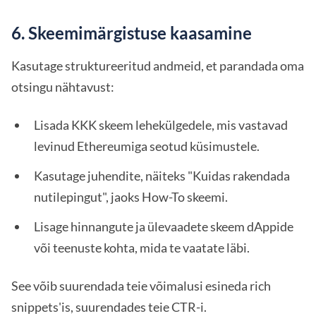
6. Skeemimärgistuse kaasamine
Kasutage struktureeritud andmeid, et parandada oma
otsingu nähtavust:
Lisada KKK skeem lehekülgedele, mis vastavad
levinud Ethereumiga seotud küsimustele.
Kasutage juhendite, näiteks "Kuidas rakendada
nutilepingut", jaoks How-To skeemi.
Lisage hinnangute ja ülevaadete skeem dAppide
või teenuste kohta, mida te vaatate läbi.
See võib suurendada teie võimalusi esineda rich
snippets'is, suurendades teie CTR-i.