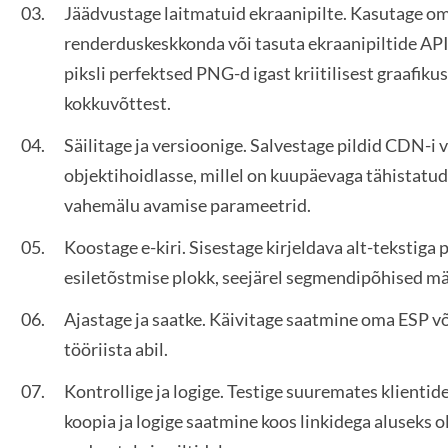
Jäädvustage laitmatuid ekraanipilte. Kasutage o
renderduskeskkonda või tasuta ekraanipiltide API-
piksli perfektsed PNG-d igast kriitilisest graafikus
kokkuvõttest.
Säilitage ja versioonige. Salvestage pildid CDN-i v
objektihoidlasse, millel on kuupäevaga tähistatu
vahemälu avamise parameetrid.
Koostage e-kiri. Sisestage kirjeldava alt-tekstiga p
esiletõstmise plokk, seejärel segmendipõhised m
Ajastage ja saatke. Käivitage saatmine oma ESP 
tööriista abil.
Kontrollige ja logige. Testige suuremates klientide
koopia ja logige saatmine koos linkidega aluseks o