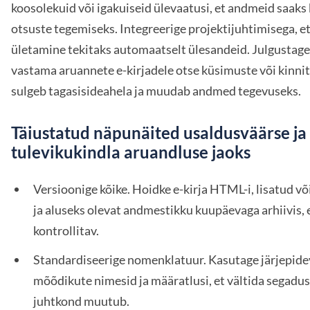
koosolekuid või igakuiseid ülevaatusi, et andmeid saaks
otsuste tegemiseks. Integreerige projektijuhtimisega, et
ületamine tekitaks automaatselt ülesandeid. Julgustag
vastama aruannete e-kirjadele otse küsimuste või kinni
sulgeb tagasisideahela ja muudab andmed tegevuseks.
Täiustatud näpunäited usaldusväärse ja
tulevikukindla aruandluse jaoks
Versioonige kõike. Hoidke e-kirja HTML-i, lisatud või
ja aluseks olevat andmestikku kuupäevaga arhiivis, e
kontrollitav.
Standardiseerige nomenklatuur. Kasutage järjepide
mõõdikute nimesid ja määratlusi, et vältida segadust
juhtkond muutub.