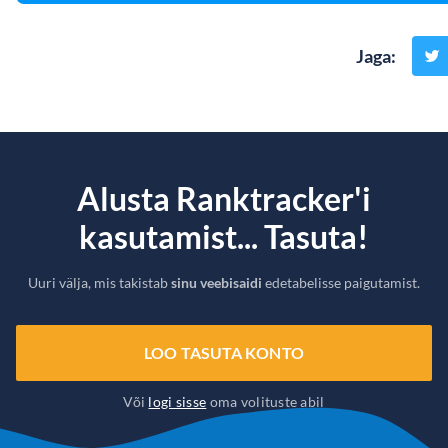
Jaga
:
Alusta Ranktracker'i
kasutamist... Tasuta!
Uuri välja, mis takistab
sinu veebisaidi
edetabelisse paigutamist.
LOO TASUTA KONTO
Või
logi sisse
oma volituste abil