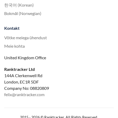
한국어 (Korean)
Bokmål (Norwegian)
Kontakt
Võtke meiega ühendust
Meie kohta
United Kingdom Office
Ranktracker Ltd
144A Clerkenwell Rd
London, EC1R 5DF
Company No: 08820809
felix@ranktracker.com
2015 -
2026
© Ranktracker. All Rights Reserved.