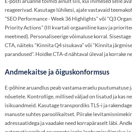
E-posti aruanne toimib ainult siis, kui inimesed selle ava
reageerivad. Kasutage lühikesi, ajale vastavaid teemakoh
"SEO Performance - Week 36 Highlights" või "Q3 Organ
Priority Actions" (III kvartali orgaaniline kasv ja priorit
meetmed). Personaliseerige võimaluse korral. Sisestage 
CTA, näiteks "Kinnita Q4 sisukava" või "Kinnita järgmis
parandused". Hoidke CTA-d nähtaval üleval ja korrake ne
Andmekaitse ja õiguskonformsus
E-põhine aruandlus peab vastama eraelu puutumatuse ja
nõuetele. Kontrollige, millised väljad on lisatud ja kas 
isikuandmeid. Kasutage transpordiks TLS-i ja rakendage
manuste suhtes paroolikaitset. Piirake levitamisnimekir
adressaatidega ja vaadake need korrapäraselt läbi. Andk
automatiseeritud aruannete jaoks loobumisvõimalus ja