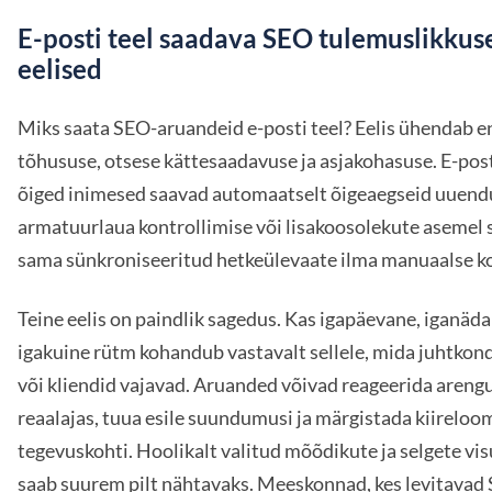
E-posti teel saadava SEO tulemuslikkus
eelised
Miks saata SEO-aruandeid e-posti teel? Eelis ühendab e
tõhususe, otsese kättesaadavuse ja asjakohasuse. E-post
õiged inimesed saavad automaatselt õigeaegseid uuendu
armatuurlaua kontrollimise või lisakoosolekute asemel 
sama sünkroniseeritud hetkeülevaate ilma manuaalse k
Teine eelis on paindlik sagedus. Kas igapäevane, iganäda
igakuine rütm kohandub vastavalt sellele, mida juhtkon
või kliendid vajavad. Aruanded võivad reageerida areng
reaalajas, tuua esile suundumusi ja märgistada kiireloom
tegevuskohti. Hoolikalt valitud mõõdikute ja selgete vis
saab suurem pilt nähtavaks. Meeskonnad, kes levitavad