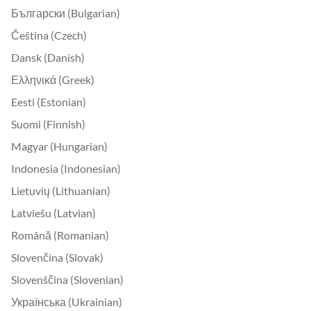
Български (Bulgarian)
Čeština (Czech)
Dansk (Danish)
Ελληνικά (Greek)
Eesti (Estonian)
Suomi (Finnish)
Magyar (Hungarian)
Indonesia (Indonesian)
Lietuvių (Lithuanian)
Latviešu (Latvian)
Română (Romanian)
Slovenčina (Slovak)
Slovenščina (Slovenian)
Українська (Ukrainian)