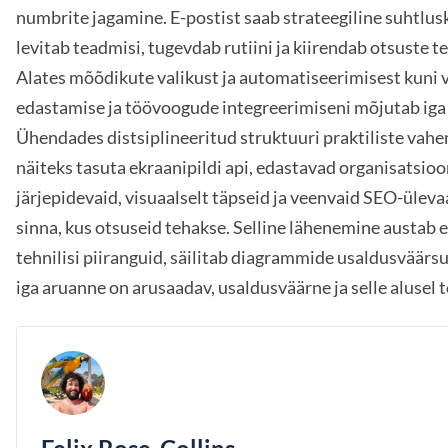
numbrite jagamine. E-postist saab strateegiline suhtlus
levitab teadmisi, tugevdab rutiini ja kiirendab otsuste t
Alates mõõdikute valikust ja automatiseerimisest kuni 
edastamise ja töövoogude integreerimiseni mõjutab iga 
Ühendades distsiplineeritud struktuuri praktiliste vahe
näiteks tasuta ekraanipildi api, edastavad organisatsioo
järjepidevaid, visuaalselt täpseid ja veenvaid SEO-üleva
sinna, kus otsuseid tehakse. Selline lähenemine austab e
tehnilisi piiranguid, säilitab diagrammide usaldusväärsus
iga aruanne on arusaadav, usaldusväärne ja selle alusel 