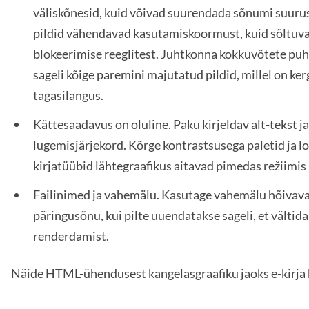
väliskõnesid, kuid võivad suurendada sõnumi suuru
pildid vähendavad kasutamiskoormust, kuid sõltuva
blokeerimise reeglitest. Juhtkonna kokkuvõtete puh
sageli kõige paremini majutatud pildid, millel on ker
tagasilangus.
Kättesaadavus on oluline. Paku kirjeldav alt-tekst ja
lugemisjärjekord. Kõrge kontrastsusega paletid ja l
kirjatüübid lähtegraafikus aitavad pimedas režiimis 
Failinimed ja vahemälu. Kasutage vahemälu hõivav
päringusõnu, kui pilte uuendatakse sageli, et vältid
renderdamist.
Näide
HTML-ühendusest
kangelasgraafiku jaoks e-kirja