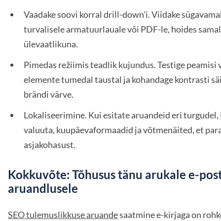
Vaadake soovi korral drill-down'i. Viidake sügavam
turvalisele armatuurlauale või PDF-le, hoides samal 
ülevaatlikuna.
Pimedas režiimis teadlik kujundus. Testige peamisi 
elemente tumedal taustal ja kohandage kontrasti sä
brändi värve.
Lokaliseerimine. Kui esitate aruandeid eri turgudel, 
valuuta, kuupäevaformaadid ja võtmenäited, et pa
asjakohasust.
Kokkuvõte: Tõhusus tänu arukale e-post
aruandlusele
SEO tulemuslikkuse aruande
saatmine e-kirjaga on roh