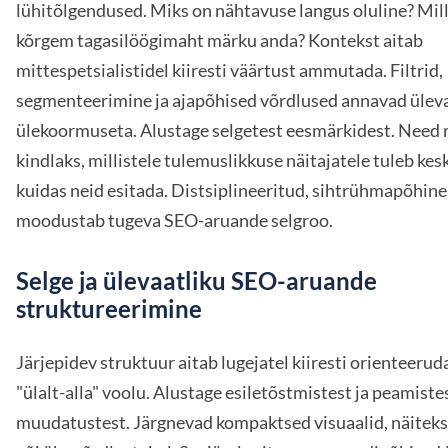
lühitõlgendused. Miks on nähtavuse langus oluline? Mill
kõrgem tagasilöögimaht märku anda? Kontekst aitab
mittespetsialistidel kiiresti väärtust ammutada. Filtrid,
segmenteerimine ja ajapõhised võrdlused annavad ülev
ülekoormuseta. Alustage selgetest eesmärkidest. Need
kindlaks, millistele tulemuslikkuse näitajatele tuleb ke
kuidas neid esitada. Distsiplineeritud, sihtrühmapõhine
moodustab tugeva SEO-aruande selgroo.
Selge ja ülevaatliku SEO-aruande
struktureerimine
Järjepidev struktuur aitab lugejatel kiiresti orienteeru
"ülalt-alla" voolu. Alustage esiletõstmistest ja peamiste
muudatustest. Järgnevad kompaktsed visuaalid, näiteks 