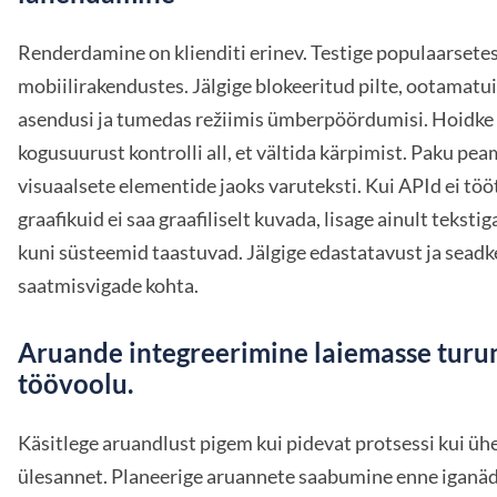
Renderdamine on klienditi erinev. Testige populaarsetes 
mobiilirakendustes. Jälgige blokeeritud pilte, ootamatu
asendusi ja tumedas režiimis ümberpöördumisi. Hoidke
kogusuurust kontrolli all, et vältida kärpimist. Paku pea
visuaalsete elementide jaoks varuteksti. Kui APId ei töö
graafikuid ei saa graafiliselt kuvada, lisage ainult teksti
kuni süsteemid taastuvad. Jälgige edastatavust ja sead
saatmisvigade kohta.
Aruande integreerimine laiemasse turu
töövoolu.
Käsitlege aruandlust pigem kui pidevat protsessi kui üh
ülesannet. Planeerige aruannete saabumine enne iganäd