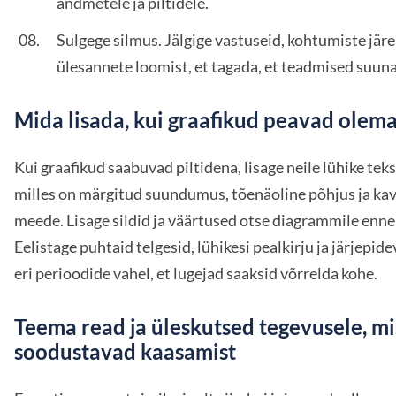
andmetele ja piltidele.
Sulgege silmus. Jälgige vastuseid, kohtumiste jär
ülesannete loomist, et tagada, et teadmised suun
Mida lisada, kui graafikud peavad olema
Kui graafikud saabuvad piltidena, lisage neile lühike tek
milles on märgitud suundumus, tõenäoline põhjus ja ka
meede. Lisage sildid ja väärtused otse diagrammile enne 
Eelistage puhtaid telgesid, lühikesi pealkirju ja järjepid
eri perioodide vahel, et lugejad saaksid võrrelda kohe.
Teema read ja üleskutsed tegevusele, mi
soodustavad kaasamist