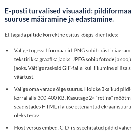
E-posti turvalised visuaalid: pildiformaa
suuruse määramine ja edastamine.
Et tagada piltide korrektne esitus kõigis klientides:
Valige tugevad formaadid. PNG sobib hästi diagram
tekstirikka graafika jaoks. JPEG sobib fotode ja soo
jaoks. Vältige raskeid GIF-faile, kui liikumine ei lisa 
väärtust.
Valige oma varade õige suurus. Hoidke üksikud pild
korral alla 300-400 KB. Kasutage 2× "retina" mõõtme
seadistades HTML-i laiuse ettenähtud ekraanisuurus
oleks terav.
Host versus embed. CID-i sisseehitatud pildid väh