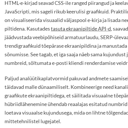
HTML-e-kirjad seavad CSS-ile ranged piirangud ja keela
JavaScripti, mis sageli rikub keerulisi graafikuid. Prakti
on visualiseerida visuaalid väljaspool e-kirja ja lisada ne
piltidena. Kasutades
tasuta ekraanipiltide API-d
, saava
jäädvustada veebipõhiseid armatuurlaudu, SERP-ülevaa
trendigraafikuid tõepärase ekraanipildina ja manustada
sõnumisse. See tagab, et iga saaja näeb sama kujundust 
numbreid, sõltumata e-posti kliendi renderdamise veidr
Paljud analüütikaplatvormid pakuvad andmete saamisek
täidavad malle dünaamiliselt. Kombineerige need kanalid
graafikute ekraanipiltidega, et säilitada visuaalne tõepä
hübriidlähenemine ühendab reaalajas esitatud numbrid 
loetava visuaalse kujundusega, mida on lihtne tõlgenda
mittetehnilistel lugejatel.