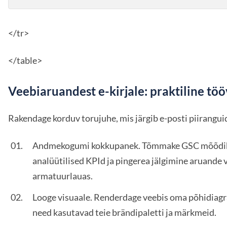
</tr>
</table>
Veebiaruandest e-kirjale: praktiline tö
Rakendage korduv torujuhe, mis järgib e-posti piirangui
Andmekogumi kokkupanek. Tõmmake GSC mõõdi
analüütilised KPId ja pingerea jälgimine aruande 
armatuurlauas.
Looge visuaale. Renderdage veebis oma põhidiagr
need kasutavad teie brändipaletti ja märkmeid.