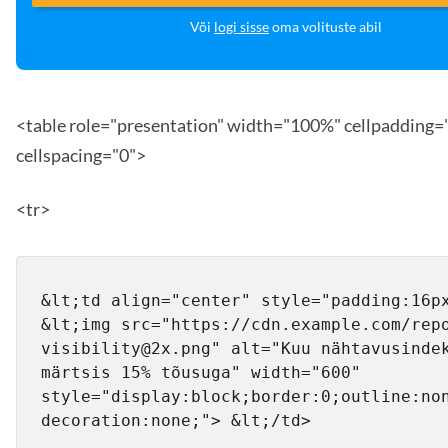
Või
logi sisse
oma volituste abil
<table role="presentation" width="100%" cellpadding=
cellspacing="0">
<tr>
&lt;td align="center" style="padding:16px
&lt;img src="https://cdn.example.com/rep
visibility@2x.png" alt="Kuu nähtavusindek
märtsis 15% tõusuga" width="600" 
style="display:block;border:0;outline:no
decoration:none;"> &lt;/td>