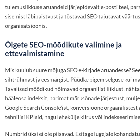
tulemuslikkuse aruandeid järjepidevalt e-posti teel, pa
sisemist läbipaistvust ja tõstavad SEO tajutavat väärtu
organisatsioonis.
Õigete SEO-mõõdikute valimine ja
ettevalmistamine
Mis kuulub suure mõjuga SEO e-kirjade aruandesse? See
sihtrühmast ja eesmärgist. Püüdke pigem selguse kui ma
Tavalised mõõdikud hõlmavad orgaanilist liiklust, nähta
hääleosa indeksit, parimat märksõnade järjestust, muljei
Google Search Console'ist, konversioone orgaanilistest a
tehnilisi KPIsid, nagu lehekülje kiirus või indekseerimise
Numbrid üksi ei ole piisavad. Esitage lugejale kohandat