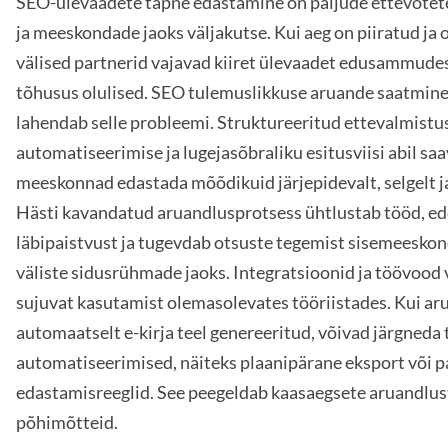
SEO-ülevaadete täpne edastamine on paljude ettevõtet
ja meeskondade jaoks väljakutse. Kui aeg on piiratud ja 
välised partnerid vajavad kiiret ülevaadet edusammudest
tõhusus olulised. SEO tulemuslikkuse aruande saatmine 
lahendab selle probleemi. Struktureeritud ettevalmistu
automatiseerimise ja lugejasõbraliku esitusviisi abil sa
meeskonnad edastada mõõdikuid järjepidevalt, selgelt ja
Hästi kavandatud aruandlusprotsess ühtlustab tööd, e
läbipaistvust ja tugevdab otsuste tegemist sisemeeskon
väliste sidusrühmade jaoks. Integratsioonid ja töövood
sujuvat kasutamist olemasolevates tööriistades. Kui a
automaatselt e-kirja teel genereeritud, võivad järgneda
automatiseerimised, näiteks plaanipärane eksport või p
edastamisreeglid. See peegeldab kaasaegsete aruandlu
põhimõtteid.