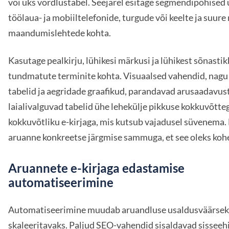
või üks võrdlustabel. Seejärel esitage segmendipõhised 
töölaua- ja mobiiltelefonide, turgude või keelte ja suur
maandumislehtede kohta.
Kasutage pealkirju, lühikesi märkusi ja lühikest sõnasti
tundmatute terminite kohta. Visuaalsed vahendid, nagu
tabelid ja aegridade graafikud, parandavad arusaadavus
laialivalguvad tabelid ühe lehekülje pikkuse kokkuvõtte
kokkuvõtliku e-kirjaga, mis kutsub vajadusel süvenema.
aruanne konkreetse järgmise sammuga, et see oleks koh
Aruannete e-kirjaga edastamise
automatiseerimine
Automatiseerimine muudab aruandluse usaldusväärseks
skaleeritavaks. Paljud SEO-vahendid sisaldavad sisseeh