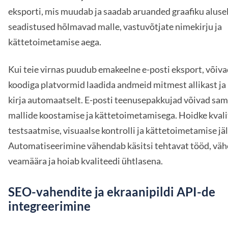
eksporti, mis muudab ja saadab aruanded graafiku alusel
seadistused hõlmavad malle, vastuvõtjate nimekirju ja
kättetoimetamise aega.
Kui teie virnas puudub emakeelne e-posti eksport, võiv
koodiga platvormid laadida andmeid mitmest allikast ja
kirja automaatselt. E-posti teenusepakkujad võivad sam
mallide koostamise ja kättetoimetamisega. Hoidke kvali
testsaatmise, visuaalse kontrolli ja kättetoimetamise jä
Automatiseerimine vähendab käsitsi tehtavat tööd, vä
veamäära ja hoiab kvaliteedi ühtlasena.
SEO-vahendite ja ekraanipildi API-de
integreerimine