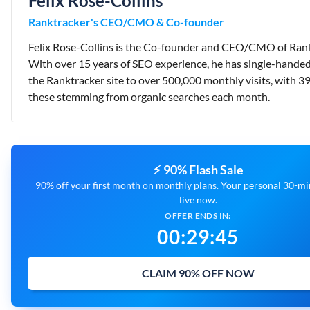
Felix Rose-Collins
Ranktracker's CEO/CMO & Co-founder
Felix Rose-Collins is the Co-founder and CEO/CMO of Rank
With over 15 years of SEO experience, he has single-handed
the Ranktracker site to over 500,000 monthly visits, with 3
these stemming from organic searches each month.
⚡ 90% Flash Sale
90% off your first month on monthly plans. Your personal 30-min
live now.
OFFER ENDS IN:
00
:
29
:
44
CLAIM 90% OFF NOW