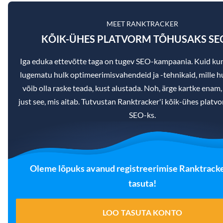
MEET RANKTRACKER
KÕIK-ÜHES PLATVORM TÕHUSAKS SE
Iga eduka ettevõtte taga on tugev SEO-kampaania. Kuid ku
lugematu hulk optimeerimisvahendeid ja -tehnikaid, mille hu
võib olla raske teada, kust alustada. Noh, ärge kartke enam,
just see, mis aitab. Tutvustan Ranktracker'i kõik-ühes platv
SEO-ks.
Oleme lõpuks avanud registreerimise Ranktracker
tasuta!
LOO TASUTA KONTO