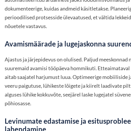
dokumenteerige, kuidas andmeid käsitletakse. Planeeri
perioodilised protsesside ülevaatused, et vältida lekkeid 
nõuetele vastavus.
Avamismäärade ja lugejaskonna suure
Ajastus ja järjepidevus on olulised. Paljud meeskonnad
suuremaid avamisi tööpäeva hommikuti. Etteaimataval 
aitab saajatel harjumust luua. Optimeerige mobiiliside 
veeru paigutuse, lühikeste lõigete ja kiirelt laadivate pil
alguses lühike kokkuvõte, seejärel laske lugejatel süven
põhiosasse.
Levinumate edastamise ja esitusproble
lahendamine