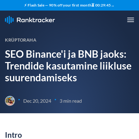
⚡ Flash Sale — 90% off your first month
⏳
00
:
29
:
44
→
KRÜPTORAHA
SEO Binance'i ja BNB jaoks:
Trendide kasutamine liikluse
suurendamiseks
•
•
Dec 20, 2024
3 min read
Intro