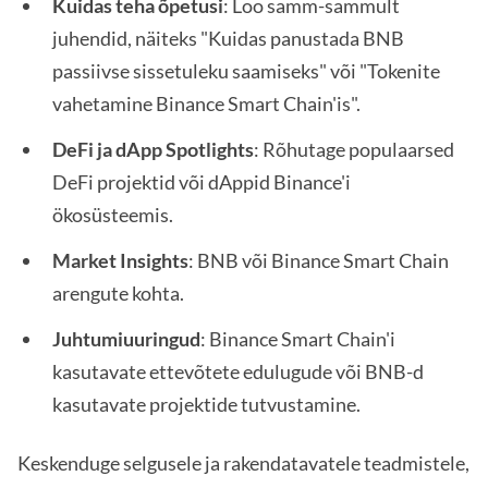
Kuidas teha õpetusi
: Loo samm-sammult
juhendid, näiteks "Kuidas panustada BNB
passiivse sissetuleku saamiseks" või "Tokenite
vahetamine Binance Smart Chain'is".
DeFi ja dApp Spotlights
: Rõhutage populaarsed
DeFi projektid või dAppid Binance'i
ökosüsteemis.
Market Insights
: BNB või Binance Smart Chain
arengute kohta.
Juhtumiuuringud
: Binance Smart Chain'i
kasutavate ettevõtete edulugude või BNB-d
kasutavate projektide tutvustamine.
Keskenduge selgusele ja rakendatavatele teadmistele,