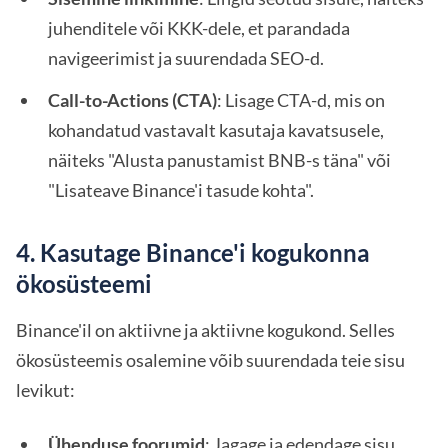
juhenditele või KKK-dele, et parandada
navigeerimist ja suurendada SEO-d.
Call-to-Actions (CTA)
: Lisage CTA-d, mis on
kohandatud vastavalt kasutaja kavatsusele,
näiteks "Alusta panustamist BNB-s täna" või
"Lisateave Binance'i tasude kohta".
4. Kasutage Binance'i kogukonna
ökosüsteemi
Binance'il on aktiivne ja aktiivne kogukond. Selles
ökosüsteemis osalemine võib suurendada teie sisu
levikut:
Ühenduse foorumid
: Jagage ja edendage sisu