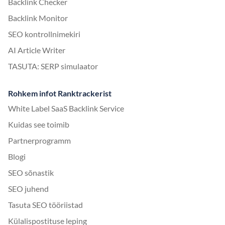
Backlink Checker
Backlink Monitor
SEO kontrollnimekiri
AI Article Writer
TASUTA: SERP simulaator
Rohkem infot Ranktrackerist
White Label SaaS Backlink Service
Kuidas see toimib
Partnerprogramm
Blogi
SEO sõnastik
SEO juhend
Tasuta SEO tööriistad
Külalispostituse leping