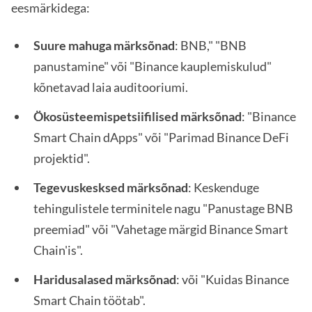
eesmärkidega:
Suure mahuga märksõnad
: BNB," "BNB
panustamine" või "Binance kauplemiskulud"
kõnetavad laia auditooriumi.
Ökosüsteemispetsiifilised märksõnad
: "Binance
Smart Chain dApps" või "Parimad Binance DeFi
projektid".
Tegevuskesksed märksõnad
: Keskenduge
tehingulistele terminitele nagu "Panustage BNB
preemiad" või "Vahetage märgid Binance Smart
Chain'is".
Haridusalased märksõnad
: või "Kuidas Binance
Smart Chain töötab".