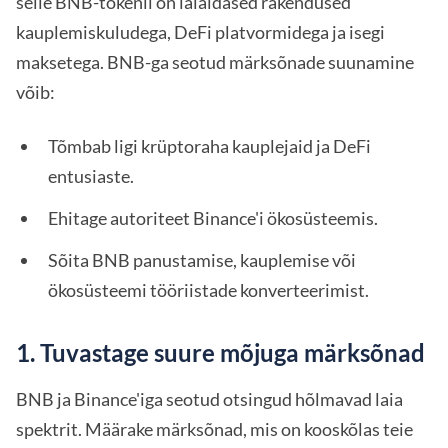
selle BNB-tokenil on laialdased rakendused
kauplemiskuludega, DeFi platvormidega ja isegi
maksetega. BNB-ga seotud märksõnade suunamine
võib:
Tõmbab ligi krüptoraha kauplejaid ja DeFi
entusiaste.
Ehitage autoriteet Binance'i ökosüsteemis.
Sõita BNB panustamise, kauplemise või
ökosüsteemi tööriistade konverteerimist.
1. Tuvastage suure mõjuga märksõnad
BNB ja Binance'iga seotud otsingud hõlmavad laia
spektrit. Määrake märksõnad, mis on kooskõlas teie