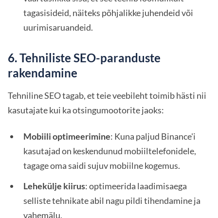
tagasisideid, näiteks põhjalikke juhendeid või
uurimisaruandeid.
6. Tehniliste SEO-paranduste
rakendamine
Tehniline SEO tagab, et teie veebileht toimib hästi nii
kasutajate kui ka otsingumootorite jaoks:
Mobiili optimeerimine
: Kuna paljud Binance'i
kasutajad on keskendunud mobiiltelefonidele,
tagage oma saidi sujuv mobiilne kogemus.
Lehekülje kiirus
: optimeerida laadimisaega
selliste tehnikate abil nagu pildi tihendamine ja
vahemälu.