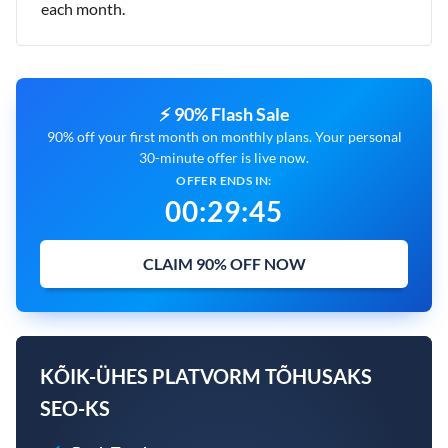
each month.
⚡ 90% Flash Sale
90% off your first month on monthly plans. Your personal
30-minute offer is live now.
OFFER ENDS IN:
00
:
29
:
44
CLAIM 90% OFF NOW
KÕIK-ÜHES PLATVORM TÕHUSAKS
SEO-KS