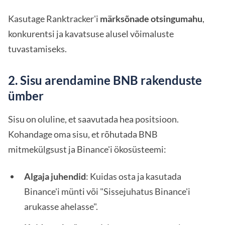
Kasutage Ranktracker'i
märksõnade otsingumahu
,
konkurentsi ja kavatsuse alusel võimaluste
tuvastamiseks.
2. Sisu arendamine BNB rakenduste
ümber
Sisu on oluline, et saavutada hea positsioon.
Kohandage oma sisu, et rõhutada BNB
mitmekülgsust ja Binance'i ökosüsteemi:
Algaja juhendid
: Kuidas osta ja kasutada
Binance'i münti või "Sissejuhatus Binance'i
arukasse ahelasse".