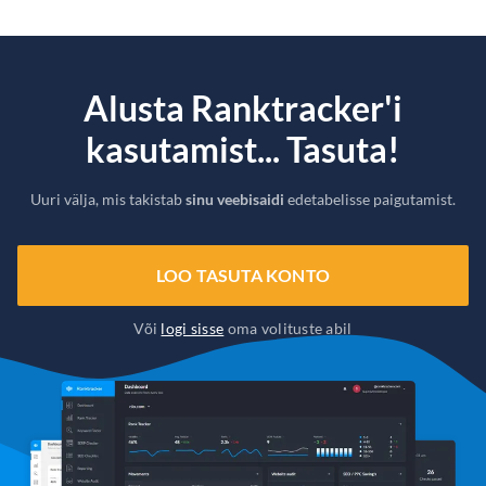
Alusta Ranktracker'i
kasutamist... Tasuta!
Uuri välja, mis takistab
sinu veebisaidi
edetabelisse paigutamist.
LOO TASUTA KONTO
Või
logi sisse
oma volituste abil