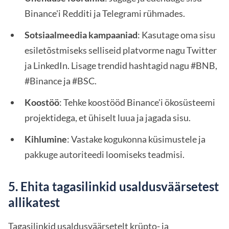
Binance'i Redditi ja Telegrami rühmades.
Sotsiaalmeedia kampaaniad
: Kasutage oma sisu
esiletõstmiseks selliseid platvorme nagu Twitter
ja LinkedIn. Lisage trendid hashtagid nagu #BNB,
#Binance ja #BSC.
Koostöö
: Tehke koostööd Binance'i ökosüsteemi
projektidega, et ühiselt luua ja jagada sisu.
Kihlumine
: Vastake kogukonna küsimustele ja
pakkuge autoriteedi loomiseks teadmisi.
5. Ehita tagasilinkid usaldusväärsetest
allikatest
Tagasilinkid usaldusväärsetelt krüpto- ja