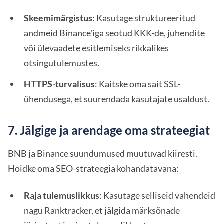
Skeemimärgistus
: Kasutage struktureeritud
andmeid Binance'iga seotud KKK-de, juhendite
või ülevaadete esitlemiseks rikkalikes
otsingutulemustes.
HTTPS-turvalisus
: Kaitske oma sait SSL-
ühendusega, et suurendada kasutajate usaldust.
7. Jälgige ja arendage oma strateegiat
BNB ja Binance suundumused muutuvad kiiresti.
Hoidke oma SEO-strateegia kohandatavana:
Raja tulemuslikkus
: Kasutage selliseid vahendeid
nagu Ranktracker, et jälgida märksõnade