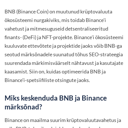
BNB (Binance Coin) on muutunud krüptovaluuta
ökosüsteemi nurgakiviks, mis toidab Binance'i
vahetust ja mitmesuguseid detsentraliseeritud
finants- (DeFi) ja NFT-projekte. Binance'i ökosüsteemi
kuuluvate ettevõtete ja projektide jaoks võib BNB-ga
seotud märksõnadele suunatud tõhus SEO-strateegia
suurendada märkimisväärselt nähtavust ja kasutajate
kaasamist. Siin on, kuidas optimeerida BNB ja
Binance'i-spetsiifiliste otsingute jaoks.
Miks keskenduda BNB ja Binance
märksõnad?
Binance on maailma suurim krüptovaluutavahetus ja