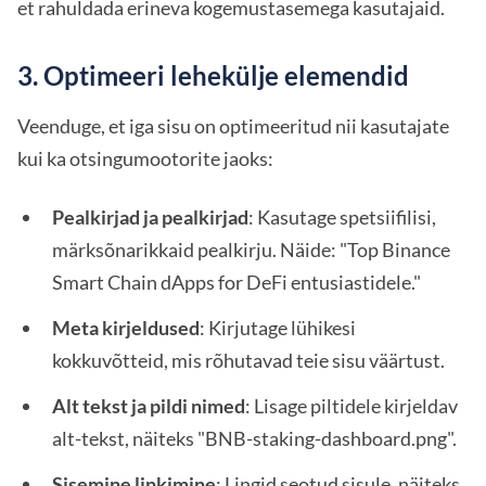
et rahuldada erineva kogemustasemega kasutajaid.
3. Optimeeri lehekülje elemendid
Veenduge, et iga sisu on optimeeritud nii kasutajate
kui ka otsingumootorite jaoks:
Pealkirjad ja pealkirjad
: Kasutage spetsiifilisi,
märksõnarikkaid pealkirju. Näide: "Top Binance
Smart Chain dApps for DeFi entusiastidele."
Meta kirjeldused
: Kirjutage lühikesi
kokkuvõtteid, mis rõhutavad teie sisu väärtust.
Alt tekst ja pildi nimed
: Lisage piltidele kirjeldav
alt-tekst, näiteks "BNB-staking-dashboard.png".
Sisemine linkimine
: Lingid seotud sisule, näiteks