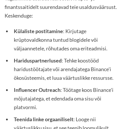
finantssaitidelt suurendavad teie usaldusväärsust.
Keskenduge:
Külaliste postitamine
: Kirjutage
krüptovaldkonna tuntud blogidele või
väljaannetele, rõhutades oma eriteadmisi.
Hariduspartnerlused
: Tehke koostööd
haridustöötajate või arendajatega Binance'i
ökosüsteemis, et luua väärtuslikke ressursse.
Influencer Outreach
: Töötage koos Binance'i
mõjutajatega, et edendada oma sisu või
platvormi.
Teenida linke orgaaniliselt
: Looge nii
väärtuslikku sisu, et see teenib loomulikult