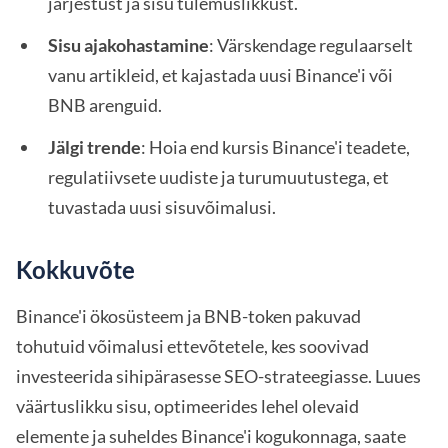
järjestust ja sisu tulemuslikkust.
Sisu ajakohastamine
: Värskendage regulaarselt
vanu artikleid, et kajastada uusi Binance'i või
BNB arenguid.
Jälgi trende
: Hoia end kursis Binance'i teadete,
regulatiivsete uudiste ja turumuutustega, et
tuvastada uusi sisuvõimalusi.
Kokkuvõte
Binance'i ökosüsteem ja BNB-token pakuvad
tohutuid võimalusi ettevõtetele, kes soovivad
investeerida sihipärasesse SEO-strateegiasse. Luues
väärtuslikku sisu, optimeerides lehel olevaid
elemente ja suheldes Binance'i kogukonnaga, saate