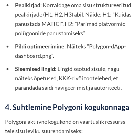
Pealkirjad
: Korraldage oma sisu struktureeritud
pealkirjade (H1, H2, H3) abil. Näide: H1: "Kuidas
panustada MATICi", H2: "Parimad platvormid
polügoonide panustamiseks".
Pildi optimeerimine
: Näiteks "Polygon-dApp-
dashboard.png".
Sisemised lingid
: Lingid seotud sisule, nagu
näiteks õpetused, KKK-d või tootelehed, et
parandada saidi navigeerimist ja autoriteeti.
4. Suhtlemine Polygoni kogukonnaga
Polygoni aktiivne kogukond on väärtuslik ressurss
teie sisu leviku suurendamiseks: