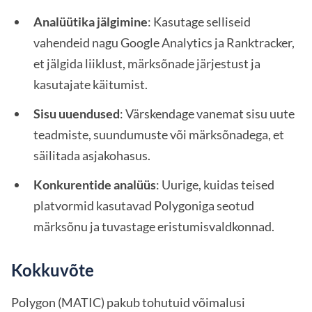
Analüütika jälgimine
: Kasutage selliseid
vahendeid nagu Google Analytics ja Ranktracker,
et jälgida liiklust, märksõnade järjestust ja
kasutajate käitumist.
Sisu uuendused
: Värskendage vanemat sisu uute
teadmiste, suundumuste või märksõnadega, et
säilitada asjakohasus.
Konkurentide analüüs
: Uurige, kuidas teised
platvormid kasutavad Polygoniga seotud
märksõnu ja tuvastage eristumisvaldkonnad.
Kokkuvõte
Polygon (MATIC) pakub tohutuid võimalusi