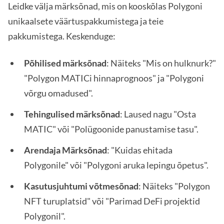
Leidke välja märksõnad, mis on kooskõlas Polygoni
unikaalsete väärtuspakkumistega ja teie
pakkumistega. Keskenduge:
Põhilised märksõnad
: Näiteks "Mis on hulknurk?"
"Polygon MATICi hinnaprognoos" ja "Polygoni
võrgu omadused".
Tehingulised märksõnad
: Laused nagu "Osta
MATIC" või "Polügoonide panustamise tasu".
Arendaja Märksõnad
: "Kuidas ehitada
Polygonile" või "Polygoni aruka lepingu õpetus".
Kasutusjuhtumi võtmesõnad
: Näiteks "Polygon
NFT turuplatsid" või "Parimad DeFi projektid
Polygonil".