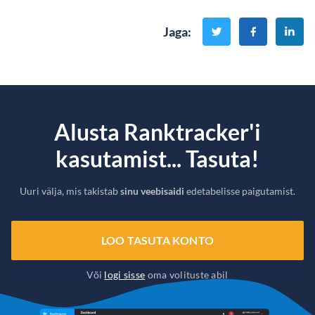
Jaga
:
Alusta Ranktracker'i
kasutamist... Tasuta!
Uuri välja, mis takistab
sinu veebisaidi
edetabelisse paigutamist.
LOO TASUTA KONTO
Või
logi sisse
oma volituste abil