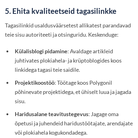
5. Ehita kvaliteetseid tagasilinkke
Tagasilinkid usaldusväärsetest allikatest parandavad
teie sisu autoriteeti ja otsinguridu. Keskenduge:
Külalisblogi pidamine
: Avaldage artikleid
juhtivates plokiahela- ja krüptoblogides koos
linkidega tagasi teie saidile.
Projektikoostöö
: Töötage koos Polygonil
põhinevate projektidega, et ühiselt luua ja jagada
sisu.
Haridusalane teavitustegevus
: Jagage oma
õpetusi ja juhendeid haridustöötajate, arendajate
või plokiahela kogukondadega.