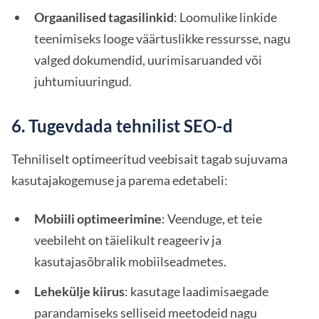
Orgaanilised tagasilinkid
: Loomulike linkide
teenimiseks looge väärtuslikke ressursse, nagu
valged dokumendid, uurimisaruanded või
juhtumiuuringud.
6. Tugevdada tehnilist SEO-d
Tehniliselt optimeeritud veebisait tagab sujuvama
kasutajakogemuse ja parema edetabeli:
Mobiili optimeerimine
: Veenduge, et teie
veebileht on täielikult reageeriv ja
kasutajasõbralik mobiilseadmetes.
Lehekülje kiirus
: kasutage laadimisaegade
parandamiseks selliseid meetodeid nagu