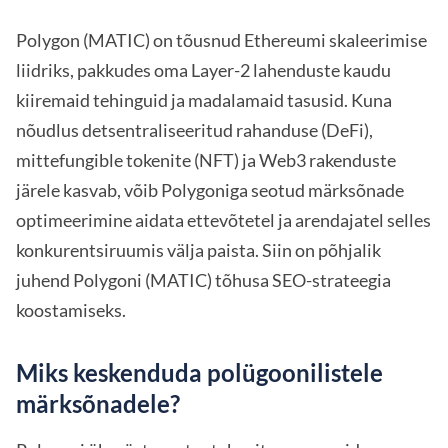
Polygon (MATIC) on tõusnud Ethereumi skaleerimise
liidriks, pakkudes oma Layer-2 lahenduste kaudu
kiiremaid tehinguid ja madalamaid tasusid. Kuna
nõudlus detsentraliseeritud rahanduse (DeFi),
mittefungible tokenite (NFT) ja Web3 rakenduste
järele kasvab, võib Polygoniga seotud märksõnade
optimeerimine aidata ettevõtetel ja arendajatel selles
konkurentsiruumis välja paista. Siin on põhjalik
juhend Polygoni (MATIC) tõhusa SEO-strateegia
koostamiseks.
Miks keskenduda polügoonilistele
märksõnadele?