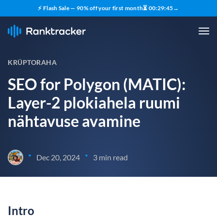
⚡ Flash Sale — 90% off your first month
⏳
00
:
29
:
44
→
KRÜPTORAHA
SEO for Polygon (MATIC):
Layer-2 plokiahela ruumi
nähtavuse avamine
•
•
Dec 20, 2024
3 min read
Intro