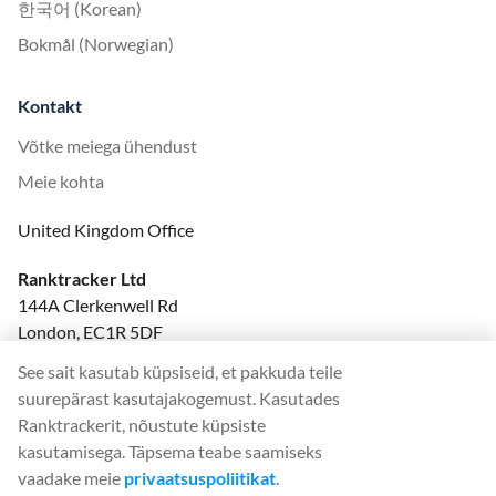
한국어 (Korean)
Bokmål (Norwegian)
Kontakt
Võtke meiega ühendust
Meie kohta
United Kingdom Office
Ranktracker Ltd
144A Clerkenwell Rd
London, EC1R 5DF
Company No: 08820809
See sait kasutab küpsiseid, et pakkuda teile
felix@ranktracker.com
suurepärast kasutajakogemust. Kasutades
Ranktrackerit, nõustute küpsiste
kasutamisega. Täpsema teabe saamiseks
vaadake meie
privaatsuspoliitikat
.
2015 -
2026
© Ranktracker. All Rights Reserved.