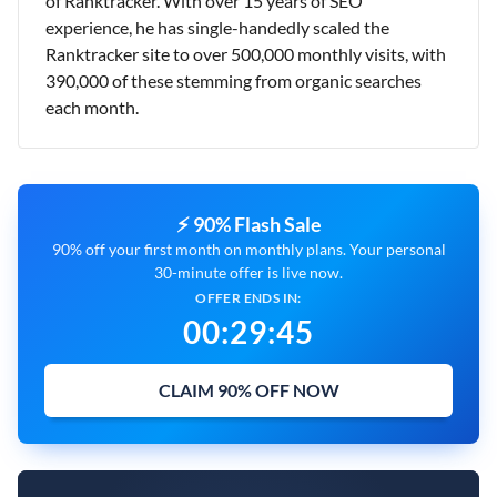
of Ranktracker. With over 15 years of SEO
experience, he has single-handedly scaled the
Ranktracker site to over 500,000 monthly visits, with
390,000 of these stemming from organic searches
each month.
⚡ 90% Flash Sale
90% off your first month on monthly plans. Your personal
30-minute offer is live now.
OFFER ENDS IN:
00
:
29
:
44
CLAIM 90% OFF NOW