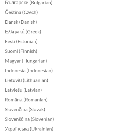
Български (Bulgarian)
Čeština (Czech)
Dansk (Danish)
Ελληνικά (Greek)
Eesti (Estonian)
Suomi (Finnish)
Magyar (Hungarian)
Indonesia (Indonesian)
Lietuvių (Lithuanian)
Latviešu (Latvian)
Română (Romanian)
Slovenčina (Slovak)
Slovenščina (Slovenian)
Українська (Ukrainian)