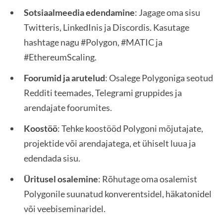
Sotsiaalmeedia edendamine
: Jagage oma sisu
Twitteris, LinkedInis ja Discordis. Kasutage
hashtage nagu #Polygon, #MATIC ja
#EthereumScaling.
Foorumid ja arutelud
: Osalege Polygoniga seotud
Redditi teemades, Telegrami gruppides ja
arendajate foorumites.
Koostöö
: Tehke koostööd Polygoni mõjutajate,
projektide või arendajatega, et ühiselt luua ja
edendada sisu.
Üritusel osalemine
: Rõhutage oma osalemist
Polygonile suunatud konverentsidel, häkatonidel
või veebiseminaridel.