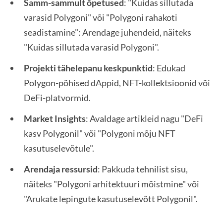
Samm-sammult õpetused
: "Kuidas sillutada
varasid Polygoni" või "Polygoni rahakoti
seadistamine": Arendage juhendeid, näiteks
"Kuidas sillutada varasid Polygoni".
Projekti tähelepanu keskpunktid
: Edukad
Polygon-põhised dAppid, NFT-kollektsioonid või
DeFi-platvormid.
Market Insights
: Avaldage artikleid nagu "DeFi
kasv Polygonil" või "Polygoni mõju NFT
kasutuselevõtule".
Arendaja ressursid
: Pakkuda tehnilist sisu,
näiteks "Polygoni arhitektuuri mõistmine" või
"Arukate lepingute kasutuselevõtt Polygonil".