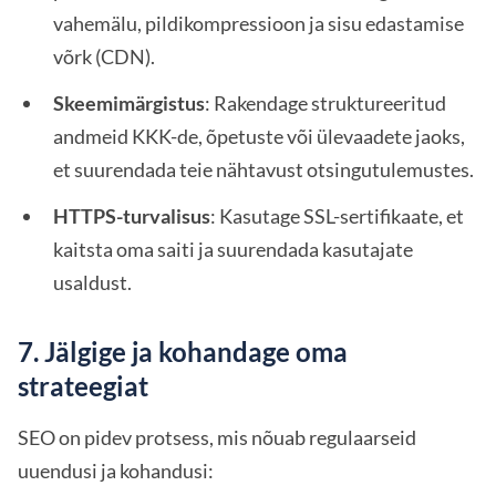
vahemälu, pildikompressioon ja sisu edastamise
võrk (CDN).
Skeemimärgistus
: Rakendage struktureeritud
andmeid KKK-de, õpetuste või ülevaadete jaoks,
et suurendada teie nähtavust otsingutulemustes.
HTTPS-turvalisus
: Kasutage SSL-sertifikaate, et
kaitsta oma saiti ja suurendada kasutajate
usaldust.
7. Jälgige ja kohandage oma
strateegiat
SEO on pidev protsess, mis nõuab regulaarseid
uuendusi ja kohandusi: