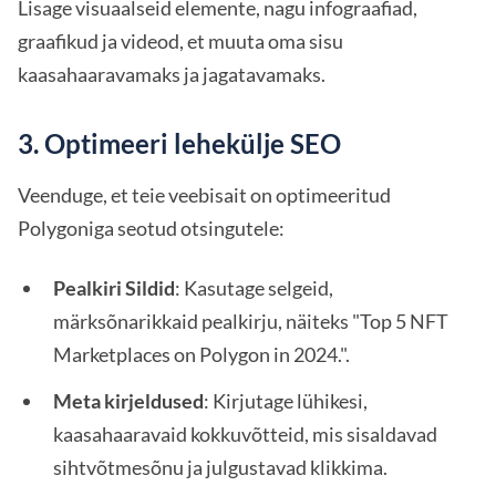
Lisage visuaalseid elemente, nagu infograafiad,
graafikud ja videod, et muuta oma sisu
kaasahaaravamaks ja jagatavamaks.
3. Optimeeri lehekülje SEO
Veenduge, et teie veebisait on optimeeritud
Polygoniga seotud otsingutele:
Pealkiri Sildid
: Kasutage selgeid,
märksõnarikkaid pealkirju, näiteks "Top 5 NFT
Marketplaces on Polygon in 2024.".
Meta kirjeldused
: Kirjutage lühikesi,
kaasahaaravaid kokkuvõtteid, mis sisaldavad
sihtvõtmesõnu ja julgustavad klikkima.