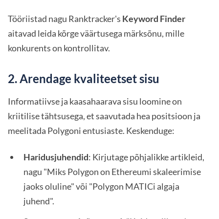
Tööriistad nagu Ranktracker's
Keyword Finder
aitavad leida kõrge väärtusega märksõnu, mille
konkurents on kontrollitav.
2. Arendage kvaliteetset sisu
Informatiivse ja kaasahaarava sisu loomine on
kriitilise tähtsusega, et saavutada hea positsioon ja
meelitada Polygoni entusiaste. Keskenduge:
Haridusjuhendid
: Kirjutage põhjalikke artikleid,
nagu "Miks Polygon on Ethereumi skaleerimise
jaoks oluline" või "Polygon MATICi algaja
juhend".