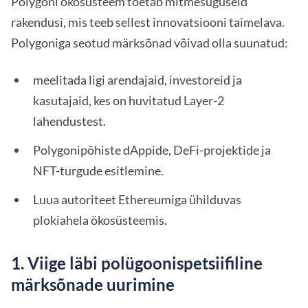
Polygoni ökosüsteem toetab mitmesuguseid
rakendusi, mis teeb sellest innovatsiooni taimelava.
Polygoniga seotud märksõnad võivad olla suunatud:
meelitada ligi arendajaid, investoreid ja
kasutajaid, kes on huvitatud Layer-2
lahendustest.
Polygonipõhiste dAppide, DeFi-projektide ja
NFT-turgude esitlemine.
Luua autoriteet Ethereumiga ühilduvas
plokiahela ökosüsteemis.
1. Viige läbi polügoonispetsiifiline
märksõnade uurimine