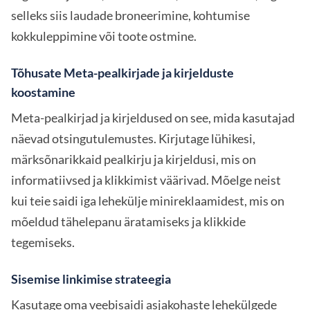
selleks siis laudade broneerimine, kohtumise
kokkuleppimine või toote ostmine.
Tõhusate Meta-pealkirjade ja kirjelduste
koostamine
Meta-pealkirjad ja kirjeldused on see, mida kasutajad
näevad otsingutulemustes. Kirjutage lühikesi,
märksõnarikkaid pealkirju ja kirjeldusi, mis on
informatiivsed ja klikkimist väärivad. Mõelge neist
kui teie saidi iga lehekülje minireklaamidest, mis on
mõeldud tähelepanu äratamiseks ja klikkide
tegemiseks.
Sisemise linkimise strateegia
Kasutage oma veebisaidi asjakohaste lehekülgede