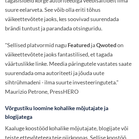
tagasisideid kõrge autoriteediga veebisaitidelt ilma
suure eelarveta. See võib olla eriti tõhus
väikeettevõtete jaoks, kes soovivad suurendada
brändi tuntust ja parandada otsinguridu.
"Sellised platvormid nagu
Featured
ja
Qwoted
on
väikeettevõtete jaoks fantastilised, et tagada
väärtuslikke linke. Meedia päringutele vastates saate
suurendada oma autoriteeti ja jõuda uute
sihtrühmadeni - ilma suurte investeeringuteta."
Maurizio Petrone, PressHERO
Võrgustiku loomine kohalike mõjutajate ja
blogijatega
Kaaluge koostööd kohalike mõjutajate, blogijate või
teiste ettevõtetega teie piirkonnas. Sellise koostöö