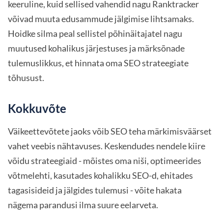
keeruline, kuid sellised vahendid nagu Ranktracker
võivad muuta edusammude jälgimise lihtsamaks.
Hoidke silma peal sellistel põhinäitajatel nagu
muutused kohalikus järjestuses ja märksõnade
tulemuslikkus, et hinnata oma SEO strateegiate
tõhusust.
Kokkuvõte
Väikeettevõtete jaoks võib SEO teha märkimisväärset
vahet veebis nähtavuses. Keskendudes nendele kiire
võidu strateegiaid - mõistes oma niši, optimeerides
võtmelehti, kasutades kohalikku SEO-d, ehitades
tagasisideid ja jälgides tulemusi - võite hakata
nägema parandusi ilma suure eelarveta.