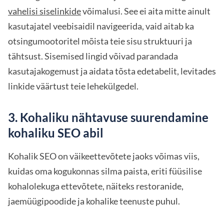
vahelisi siselinkide
võimalusi. See ei aita mitte ainult
kasutajatel veebisaidil navigeerida, vaid aitab ka
otsingumootoritel mõista teie sisu struktuuri ja
tähtsust. Sisemised lingid võivad parandada
kasutajakogemust ja aidata tõsta edetabelit, levitades
linkide väärtust teie lehekülgedel.
3. Kohaliku nähtavuse suurendamine
kohaliku SEO abil
Kohalik SEO on väikeettevõtete jaoks võimas viis,
kuidas oma kogukonnas silma paista, eriti füüsilise
kohalolekuga ettevõtete, näiteks restoranide,
jaemüügipoodide ja kohalike teenuste puhul.