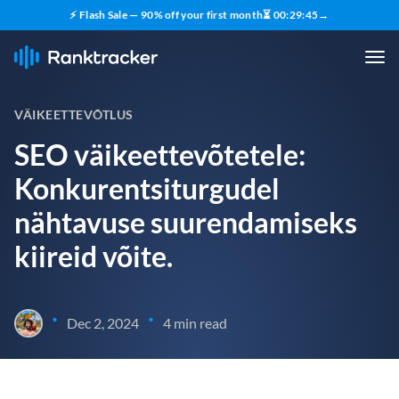
⚡ Flash Sale — 90% off your first month
⏳
00
:
29
:
44
→
VÄIKEETTEVÕTLUS
SEO väikeettevõtetele:
Konkurentsiturgudel
nähtavuse suurendamiseks
kiireid võite.
•
•
Dec 2, 2024
4 min read