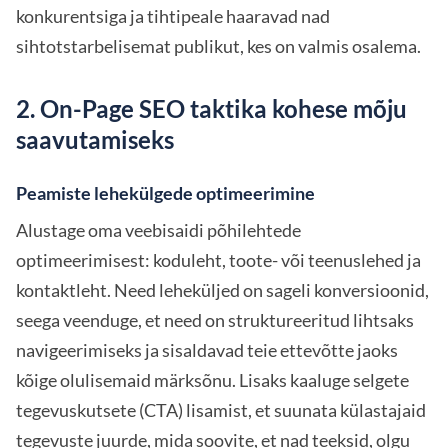
konkurentsiga ja tihtipeale haaravad nad
sihtotstarbelisemat publikut, kes on valmis osalema.
2. On-Page SEO taktika kohese mõju
saavutamiseks
Peamiste lehekülgede optimeerimine
Alustage oma veebisaidi põhilehtede
optimeerimisest: koduleht, toote- või teenuslehed ja
kontaktleht. Need leheküljed on sageli konversioonid,
seega veenduge, et need on struktureeritud lihtsaks
navigeerimiseks ja sisaldavad teie ettevõtte jaoks
kõige olulisemaid märksõnu. Lisaks kaaluge selgete
tegevuskutsete (CTA) lisamist, et suunata külastajaid
tegevuste juurde, mida soovite, et nad teeksid, olgu