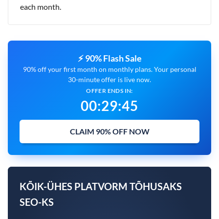
each month.
⚡ 90% Flash Sale
90% off your first month on monthly plans. Your personal
30-minute offer is live now.
OFFER ENDS IN:
00
:
29
:
44
CLAIM 90% OFF NOW
KÕIK-ÜHES PLATVORM TÕHUSAKS
SEO-KS