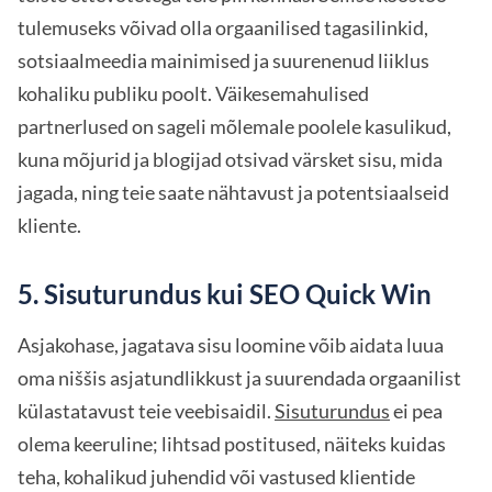
tulemuseks võivad olla orgaanilised tagasilinkid,
sotsiaalmeedia mainimised ja suurenenud liiklus
kohaliku publiku poolt. Väikesemahulised
partnerlused on sageli mõlemale poolele kasulikud,
kuna mõjurid ja blogijad otsivad värsket sisu, mida
jagada, ning teie saate nähtavust ja potentsiaalseid
kliente.
5. Sisuturundus kui SEO Quick Win
Asjakohase, jagatava sisu loomine võib aidata luua
oma niššis asjatundlikkust ja suurendada orgaanilist
külastatavust teie veebisaidil.
Sisuturundus
ei pea
olema keeruline; lihtsad postitused, näiteks kuidas
teha, kohalikud juhendid või vastused klientide