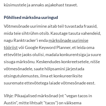
küsimustele ja annaks asjakohast teavet.
Põhilised märksõna uuringud
Võtmesõnade uurimine aitab teil tuvastada fraasid,
mida teie sihtrühm otsib. Kasutage tasuta vahendeid,
nagu Ranktracker'i enda
märksõnade uurimise
tööriist
või Google Keyword Planner, et leida oma
ettevõtte jaoks olulisi, madala konkurentsiga ja suure
sisuga märksõnu. Keskendudes konkreetsetele, nišše
võtmesõnadele, saate hõlpsamini järjestada
otsingutulemustes, ilma et konkureeriksite
suuremate ettevõtetega laiade võtmesõnade eest.
Vihje
: Pikaajalised märksõnad (nt "vegan tacos in
Austin", mitte lihtsalt "tacos") on väiksema