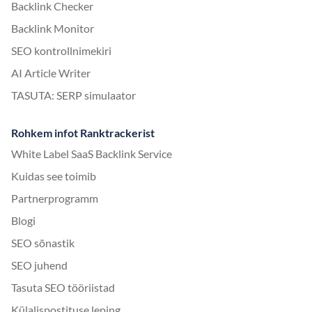
Backlink Checker
Backlink Monitor
SEO kontrollnimekiri
AI Article Writer
TASUTA: SERP simulaator
Rohkem infot Ranktrackerist
White Label SaaS Backlink Service
Kuidas see toimib
Partnerprogramm
Blogi
SEO sõnastik
SEO juhend
Tasuta SEO tööriistad
Külalispostituse leping