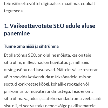
teie väikeettevõttel digitaalses maailmas edukalt
tegutseda.
1. Väikeettevõtete SEO edule aluse
panemine
Tunne oma nišši ja sihtrühma
Et olla tõhus SEO, on oluline mõista, kes on teie
sihtrühm, millest nad on huvitatud ja milliseid
otsingusõnu nad kasutavad. Näiteks väike restoran
võib soovida keskenduda märksõnadele, mis on
seotud konkreetse köögi, kohalike roogade või
piirkonnas toimuvate sündmustega. Teades oma
sihtrühma vajadusi, saate kohandada oma veebisaidi
sisu nii, et see vastaks nende kõige pakilisematele