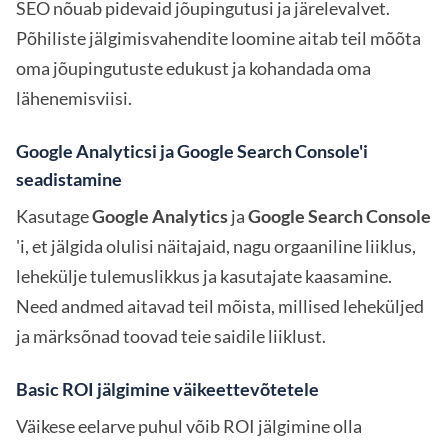
SEO nõuab pidevaid jõupingutusi ja järelevalvet.
Põhiliste jälgimisvahendite loomine aitab teil mõõta
oma jõupingutuste edukust ja kohandada oma
lähenemisviisi.
Google Analyticsi ja Google Search Console'i
seadistamine
Kasutage
Google Analytics
ja
Google Search Console
'i, et jälgida olulisi näitajaid, nagu orgaaniline liiklus,
lehekülje tulemuslikkus ja kasutajate kaasamine.
Need andmed aitavad teil mõista, millised leheküljed
ja märksõnad toovad teie saidile liiklust.
Basic ROI jälgimine väikeettevõtetele
Väikese eelarve puhul võib ROI jälgimine olla