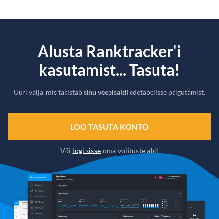
Alusta Ranktracker'i
kasutamist... Tasuta!
Uuri välja, mis takistab
sinu veebisaidi
edetabelisse paigutamist.
LOO TASUTA KONTO
Või
logi sisse
oma volituste abil