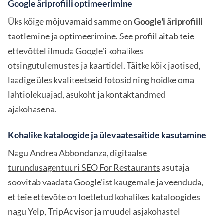
Google äriprofiili optimeerimine
Üks kõige mõjuvamaid samme on
Google'i äriprofiili
taotlemine ja optimeerimine. See profiil aitab teie
ettevõttel ilmuda Google'i kohalikes
otsingutulemustes ja kaartidel. Täitke kõik jaotised,
laadige üles kvaliteetseid fotosid ning hoidke oma
lahtiolekuajad, asukoht ja kontaktandmed
ajakohasena.
Kohalike kataloogide ja ülevaatesaitide kasutamine
Nagu Andrea Abbondanza,
digitaalse
turundusagentuuri SEO For Restaurants
asutaja
soovitab vaadata Google'ist kaugemale ja veenduda,
et teie ettevõte on loetletud kohalikes kataloogides
nagu Yelp, TripAdvisor ja muudel asjakohastel