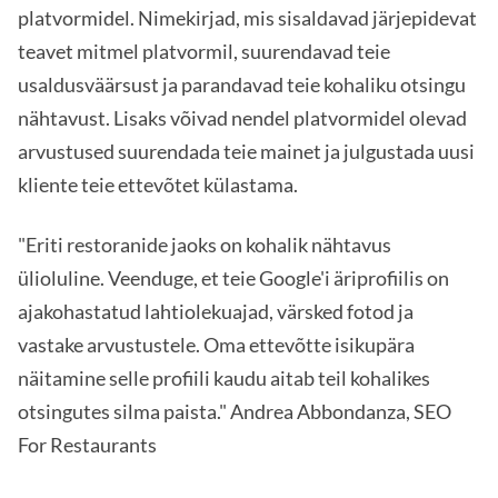
platvormidel. Nimekirjad, mis sisaldavad järjepidevat
teavet mitmel platvormil, suurendavad teie
usaldusväärsust ja parandavad teie kohaliku otsingu
nähtavust. Lisaks võivad nendel platvormidel olevad
arvustused suurendada teie mainet ja julgustada uusi
kliente teie ettevõtet külastama.
"Eriti restoranide jaoks on kohalik nähtavus
ülioluline. Veenduge, et teie Google'i äriprofiilis on
ajakohastatud lahtiolekuajad, värsked fotod ja
vastake arvustustele. Oma ettevõtte isikupära
näitamine selle profiili kaudu aitab teil kohalikes
otsingutes silma paista." Andrea Abbondanza, SEO
For Restaurants