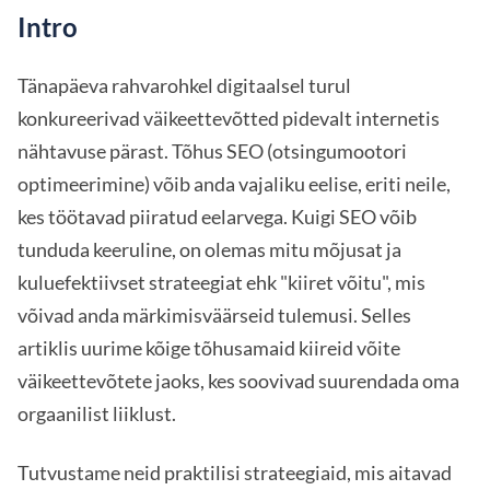
Intro
Tänapäeva rahvarohkel digitaalsel turul
konkureerivad väikeettevõtted pidevalt internetis
nähtavuse pärast. Tõhus SEO (otsingumootori
optimeerimine) võib anda vajaliku eelise, eriti neile,
kes töötavad piiratud eelarvega. Kuigi SEO võib
tunduda keeruline, on olemas mitu mõjusat ja
kuluefektiivset strateegiat ehk "kiiret võitu", mis
võivad anda märkimisväärseid tulemusi. Selles
artiklis uurime kõige tõhusamaid kiireid võite
väikeettevõtete jaoks, kes soovivad suurendada oma
orgaanilist liiklust.
Tutvustame neid praktilisi strateegiaid, mis aitavad