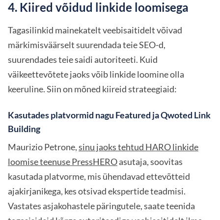
4. Kiired võidud linkide loomisega
Tagasilinkid mainekatelt veebisaitidelt võivad
märkimisväärselt suurendada teie SEO-d,
suurendades teie saidi autoriteeti. Kuid
väikeettevõtete jaoks võib linkide loomine olla
keeruline. Siin on mõned kiireid strateegiaid:
Kasutades platvormid nagu Featured ja Qwoted Link
Building
Maurizio Petrone,
sinu jaoks tehtud HARO linkide
loomise teenuse PressHERO
asutaja, soovitas
kasutada platvorme, mis ühendavad ettevõtteid
ajakirjanikega, kes otsivad ekspertide teadmisi.
Vastates asjakohastele päringutele, saate teenida