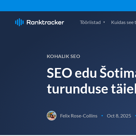
Tööriistad
Kuidas see 
KOHALIK SEO
SEO edu Šotima
turunduse täie
Felix Rose-Collins
Oct 8, 2025
•