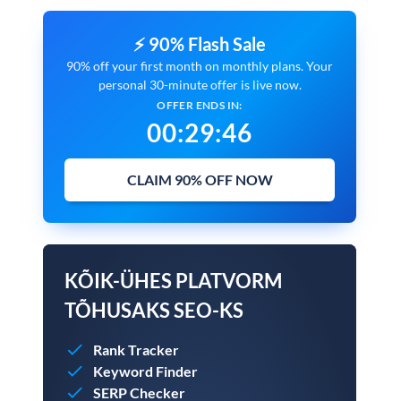
⚡ 90% Flash Sale
90% off your first month on monthly plans. Your
personal 30-minute offer is live now.
OFFER ENDS IN:
00
:
29
:
45
CLAIM 90% OFF NOW
KÕIK-ÜHES PLATVORM
TÕHUSAKS SEO-KS
Rank Tracker
Keyword Finder
SERP Checker