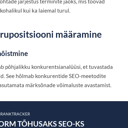
htade järjestus terminite jaoks, mis toovad
 kohalikul kui ka laiemal turul.
urupositsiooni määramine
mõistmine
 põhjalikku konkurentsianalüüsi, et tuvastada
aid. See hõlmab konkurentide SEO-meetodite
 kasutamata märksõnade võimaluste avastamist.
 RANKTRACKER
VORM TÕHUSAKS SEO-KS