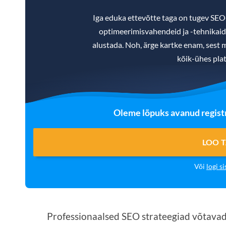
Iga eduka ettevõtte taga on tugev SE
optimeerimisvahendeid ja -tehnikaid, m
alustada. Noh, ärge kartke enam, sest m
kõik-ühes pla
Oleme lõpuks avanud registr
LOO 
Või
logi si
Professionaalsed SEO strateegiad võtavad 