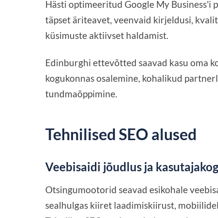
Hästi optimeeritud Google My Business'i p
täpset äriteavet, veenvaid kirjeldusi, kval
küsimuste aktiivset haldamist.
Edinburghi ettevõtted saavad kasu oma koh
kogukonnas osalemine, kohalikud partnerlu
tundmaõppimine.
Tehnilised SEO alused
Veebisaidi jõudlus ja kasutajak
Otsingumootorid seavad esikohale veebisa
sealhulgas kiiret laadimiskiirust, mobiilide