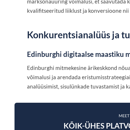
märksõnauuring võimalusi, et saavutada ko
kvalifitseeritud liiklust ja konversioone nii
Konkurentsianalüüs ja t
Edinburghi digitaalse maastiku 
Edinburghi mitmekesine ärikeskkond nõuab
võimalusi ja arendada eristumisstrateegi
analüüsimist, sisulünkade tuvastamist ja
MEET
KÕIK-ÜHES PLAT