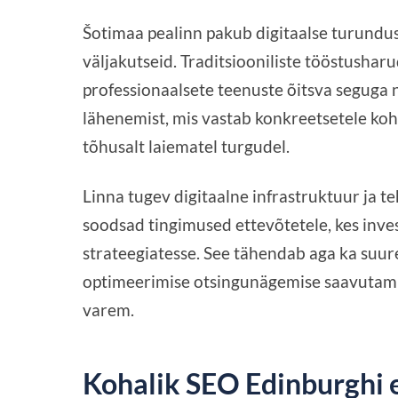
Šotimaa pealinn pakub digitaalse turundus
väljakutseid. Traditsiooniliste tööstushar
professionaalsete teenuste õitsva segug
lähenemist, mis vastab konkreetsetele koh
tõhusalt laiematel turgudel.
Linna tugev digitaalne infrastruktuur ja 
soodsad tingimused ettevõtetele, kes inve
strateegiatesse. See tähendab aga ka suur
optimeerimise otsingunägemise saavutamis
varem.
Kohalik SEO Edinburghi 