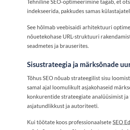
Tehniline SEO-optimeerimine tagab, et ots
indekseerida, pakkudes samas külastajate
See hõlmab veebisaidi arhitektuuri optime
nõuetekohase URL-struktuuri rakendamist 
seadmetes ja brauserites.
Sisustrateegia ja märksõnade uu
Tõhus SEO nõuab strateegilist sisu loomist
samal ajal loomulikult asjakohaseid märk
konkurentide strateegiate analüüsimist ja v
asjatundlikkust ja autoriteeti.
Kui töötate koos professionaalsete
SEO Ed