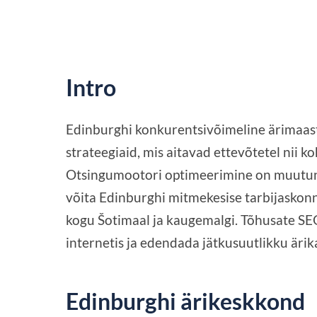
Intro
Edinburghi konkurentsivõimeline ärimaast
strateegiaid, mis aitavad ettevõtetel nii koh
Otsingumootori optimeerimine on muutunu
võita Edinburghi mitmekesise tarbijaskon
kogu Šotimaal ja kaugemalgi. Tõhusate S
internetis ja edendada jätkusuutlikku ärika
Edinburghi ärikeskkond