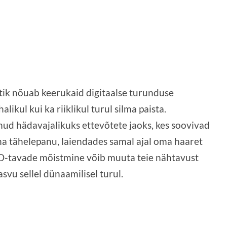
ik nõuab keerukaid digitaalse turunduse
alikul kui ka riiklikul turul silma paista.
d hädavajalikuks ettevõtete jaoks, kes soovivad
na tähelepanu, laiendades samal ajal oma haaret
EO-tavade mõistmine võib muuta teie nähtavust
svu sellel dünaamilisel turul.