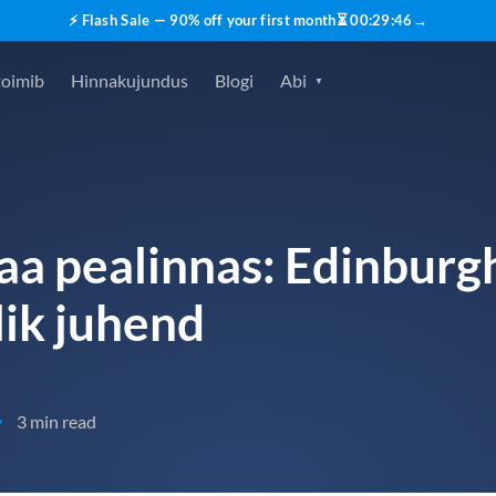
⚡ Flash Sale — 90% off your first month
⏳
00
:
29
:
45
→
toimib
Hinnakujundus
Blogi
Abi
a pealinnas: Edinburgh
lik juhend
3 min read
•