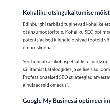
Kohaliku otsingukäitumise mõis
Edinburghi tarbijad tuginevad kohalike et
otsingumootoritele. Kohaliku SEO optimeeri
potentsiaalsed kliendid otsivad tooteid või
ümbruskonnas.
See hõlmab asukohaspetsiifiliste märksõna
säilitamist kataloogides ja sellise sisu loo
Professionaalsed SEO strateegiad arvestav
ainulaadseid omadusi.
Google My Businessi optimeerim