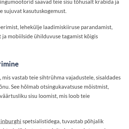
ingumootorid saavad teie sisu tõhusalt krabida ja
le sujuvat kasutuskogemust.
erimist, lehekülje laadimiskiiruse parandamist,
ja mobiilside ühilduvuse tagamist kõigis
rimine
, mis vastab teie sihtrühma vajadustele, sisaldades
sõnu. See hõlmab otsingukavatsuse mõistmist,
äärtusliku sisu loomist, mis loob teie
inburghi
spetsialistidega, tuvastab põhjalik