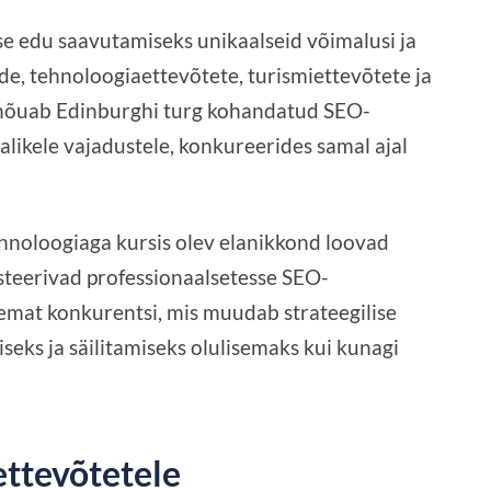
e edu saavutamiseks unikaalseid võimalusi ja
ude, tehnoloogiaettevõtete, turismiettevõtete ja
a nõuab Edinburghi turg kohandatud SEO-
alikele vajadustele, konkureerides samal ajal
tehnoloogiaga kursis olev elanikkond loovad
steerivad professionaalsetesse SEO-
emat konkurentsi, mis muudab strateegilise
eks ja säilitamiseks olulisemaks kui kunagi
ettevõtetele