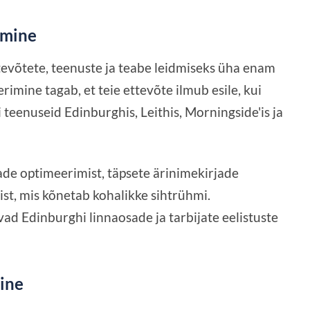
tmine
tevõtete, teenuste ja teabe leidmiseks üha enam
mine tagab, et teie ettevõte ilmub esile, kui
 teenuseid Edinburghis, Leithis, Morningside'is ja
de optimeerimist, täpsete ärinimekirjade
mist, mis kõnetab kohalikke sihtrühmi.
ad Edinburghi linnaosade ja tarbijate eelistuste
ine