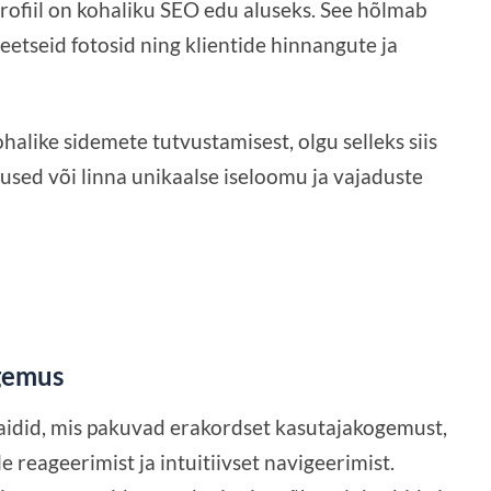
rofiil on kohaliku SEO edu aluseks. See hõlmab
iteetseid fotosid ning klientide hinnangute ja
alike sidemete tutvustamisest, olgu selleks siis
sed või linna unikaalse iseloomu ja vajaduste
ogemus
idid, mis pakuvad erakordset kasutajakogemust,
le reageerimist ja intuitiivset navigeerimist.