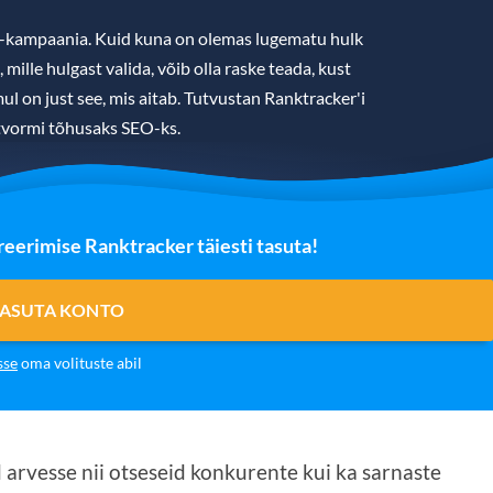
O-kampaania. Kuid kuna on olemas lugematu hulk
ille hulgast valida, võib olla raske teada, kust
ul on just see, mis aitab. Tutvustan Ranktracker'i
tvormi tõhusaks SEO-ks.
eerimise Ranktracker täiesti tasuta!
TASUTA KONTO
sse
oma volituste abil
arvesse nii otseseid konkurente kui ka sarnaste