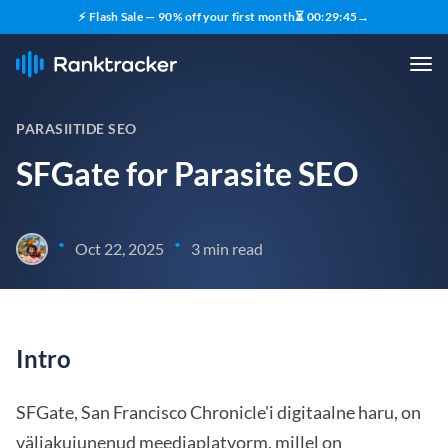
⚡ Flash Sale — 90% off your first month
⏳
00
:
29
:
44
→
PARASIITIDE SEO
SFGate for Parasite SEO
•
•
Oct 22, 2025
3 min read
Intro
SFGate, San Francisco Chronicle'i digitaalne haru, on
väljakujunenud meediaplatvorm, millel on