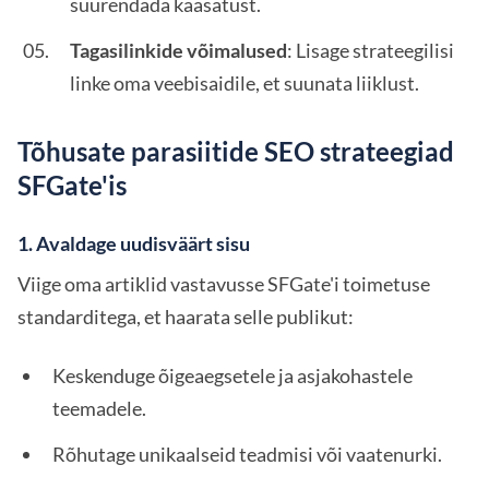
suurendada kaasatust.
Tagasilinkide võimalused
: Lisage strateegilisi
linke oma veebisaidile, et suunata liiklust.
Tõhusate parasiitide SEO strateegiad
SFGate'is
1. Avaldage uudisväärt sisu
Viige oma artiklid vastavusse SFGate'i toimetuse
standarditega, et haarata selle publikut:
Keskenduge õigeaegsetele ja asjakohastele
teemadele.
Rõhutage unikaalseid teadmisi või vaatenurki.