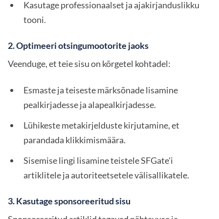
Kasutage professionaalset ja ajakirjanduslikku
tooni.
2. Optimeeri otsingumootorite jaoks
Veenduge, et teie sisu on kõrgetel kohtadel:
Esmaste ja teiseste märksõnade lisamine
pealkirjadesse ja alapealkirjadesse.
Lühikeste metakirjelduste kirjutamine, et
parandada klikkimismäära.
Sisemise lingi lisamine teistele SFGate'i
artiklitele ja autoriteetsetele välisallikatele.
3. Kasutage sponsoreeritud sisu