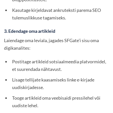
Kasutage kirjeldavat ankruteksti parema SEO
tulemuslikkuse tagamiseks.
3. Edendage oma artikleid
Laiendage oma leviala, jagades SFGate'i sisu oma
digikanalites:
Postitage artikleid sotsiaalmeedia platvormidel,
et suurendada nähtavust.
Lisage tellijate kaasamiseks linke e-kirjade
uudiskirjadesse.
Tooge artikleid oma veebisaidi pressilehel või
uudiste lehel.