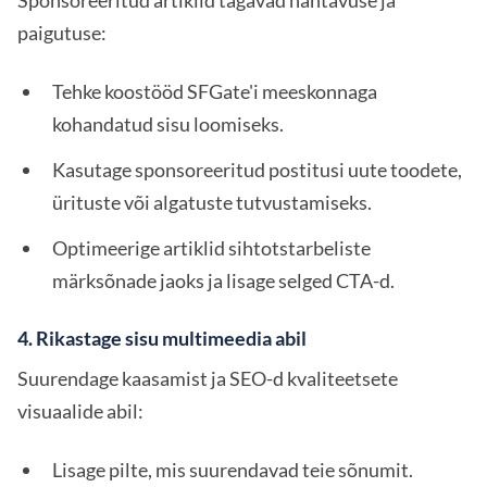
Sponsoreeritud artiklid tagavad nähtavuse ja
paigutuse:
Tehke koostööd SFGate'i meeskonnaga
kohandatud sisu loomiseks.
Kasutage sponsoreeritud postitusi uute toodete,
ürituste või algatuste tutvustamiseks.
Optimeerige artiklid sihtotstarbeliste
märksõnade jaoks ja lisage selged CTA-d.
4. Rikastage sisu multimeedia abil
Suurendage kaasamist ja SEO-d kvaliteetsete
visuaalide abil:
Lisage pilte, mis suurendavad teie sõnumit.