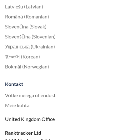
Latviešu (Latvian)
Română (Romanian)
Slovenčina (Slovak)
Slovenščina (Slovenian)
Українська (Ukrainian)
한국어 (Korean)
Bokmål (Norwegian)
Kontakt
Võtke meiega ühendust
Meie kohta
United Kingdom Office
Ranktracker Ltd