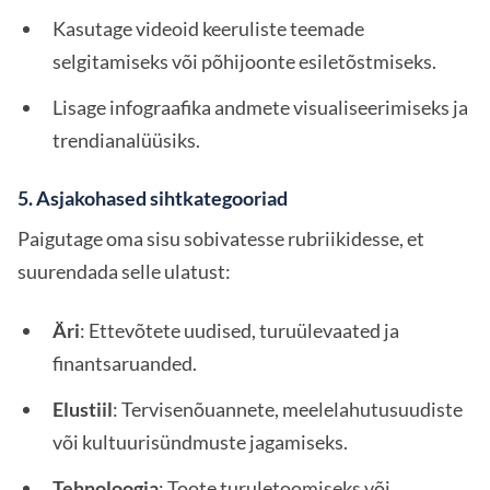
Kasutage videoid keeruliste teemade
selgitamiseks või põhijoonte esiletõstmiseks.
Lisage infograafika andmete visualiseerimiseks ja
trendianalüüsiks.
5. Asjakohased sihtkategooriad
Paigutage oma sisu sobivatesse rubriikidesse, et
suurendada selle ulatust:
Äri
: Ettevõtete uudised, turuülevaated ja
finantsaruanded.
Elustiil
: Tervisenõuannete, meelelahutusuudiste
või kultuurisündmuste jagamiseks.
Tehnoloogia
: Toote turuletoomiseks või