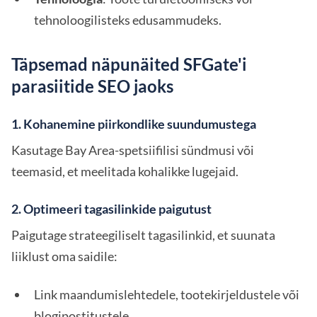
tehnoloogilisteks edusammudeks.
Täpsemad näpunäited SFGate'i
parasiitide SEO jaoks
1. Kohanemine piirkondlike suundumustega
Kasutage Bay Area-spetsiifilisi sündmusi või
teemasid, et meelitada kohalikke lugejaid.
2. Optimeeri tagasilinkide paigutust
Paigutage strateegiliselt tagasilinkid, et suunata
liiklust oma saidile:
Link maandumislehtedele, tootekirjeldustele või
blogipostitustele.