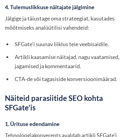
4. Tulemuslikkuse näitajate jälgimine
Jälgige ja täiustage oma strateegiat, kasutades
mõõtmiseks analüütilisi vahendeid:
SFGate'i suunav liiklus teie veebisaidile.
Artikli kaasamise näitajad, nagu vaatamised,
jagamised ja kommentaarid.
CTA-de või tagasiside konversioonimäärad.
Näiteid parasiitide SEO kohta
SFGate'is
1. Ürituse edendamine
Tehnoloogiakonverents avaldab artikli SFGate'i