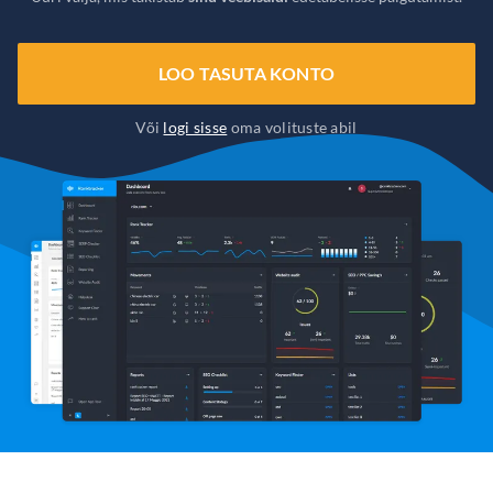
LOO TASUTA KONTO
Või
logi sisse
oma volituste abil