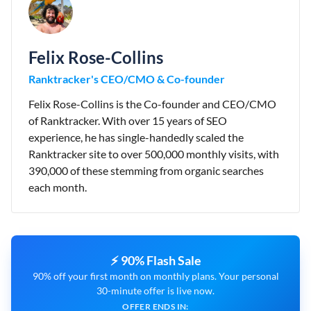
Felix Rose-Collins
Ranktracker's CEO/CMO & Co-founder
Felix Rose-Collins is the Co-founder and CEO/CMO
of Ranktracker. With over 15 years of SEO
experience, he has single-handedly scaled the
Ranktracker site to over 500,000 monthly visits, with
390,000 of these stemming from organic searches
each month.
⚡ 90% Flash Sale
90% off your first month on monthly plans. Your personal
30-minute offer is live now.
OFFER ENDS IN: