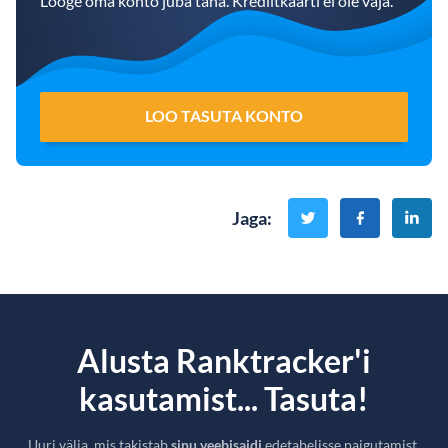
Looge oma konto juba täna. Krediitkaarti ei ole vaja.
LOO TASUTA KONTO
Jaga
:
Alusta Ranktracker'i
kasutamist... Tasuta!
Uuri välja, mis takistab
sinu veebisaidi
edetabelisse paigutamist.