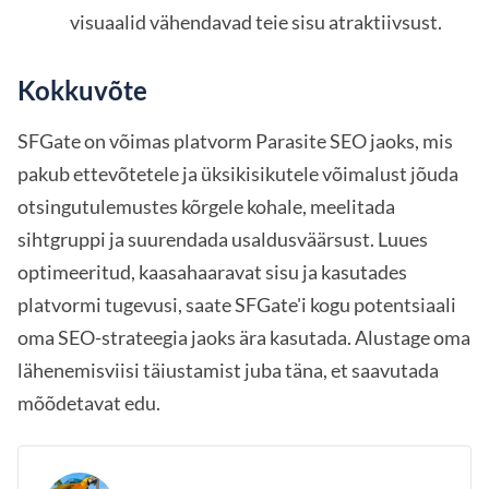
visuaalid vähendavad teie sisu atraktiivsust.
Kokkuvõte
SFGate on võimas platvorm Parasite SEO jaoks, mis
pakub ettevõtetele ja üksikisikutele võimalust jõuda
otsingutulemustes kõrgele kohale, meelitada
sihtgruppi ja suurendada usaldusväärsust. Luues
optimeeritud, kaasahaaravat sisu ja kasutades
platvormi tugevusi, saate SFGate'i kogu potentsiaali
oma SEO-strateegia jaoks ära kasutada. Alustage oma
lähenemisviisi täiustamist juba täna, et saavutada
mõõdetavat edu.