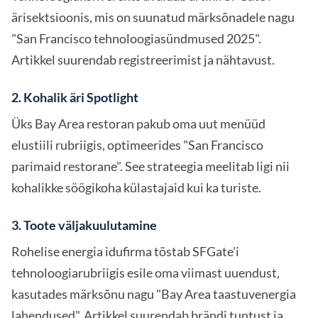
ärisektsioonis, mis on suunatud märksõnadele nagu
"San Francisco tehnoloogiasündmused 2025".
Artikkel suurendab registreerimist ja nähtavust.
2. Kohalik äri Spotlight
Üks Bay Area restoran pakub oma uut menüüd
elustiili rubriigis, optimeerides "San Francisco
parimaid restorane". See strateegia meelitab ligi nii
kohalikke söögikoha külastajaid kui ka turiste.
3. Toote väljakuulutamine
Rohelise energia idufirma tõstab SFGate'i
tehnoloogiarubriigis esile oma viimast uuendust,
kasutades märksõnu nagu "Bay Area taastuvenergia
lahendused". Artikkel suurendab brändi tuntust ja