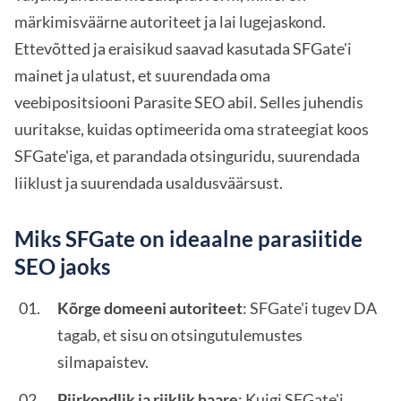
märkimisväärne autoriteet ja lai lugejaskond.
Ettevõtted ja eraisikud saavad kasutada SFGate'i
mainet ja ulatust, et suurendada oma
veebipositsiooni Parasite SEO abil. Selles juhendis
uuritakse, kuidas optimeerida oma strateegiat koos
SFGate'iga, et parandada otsinguridu, suurendada
liiklust ja suurendada usaldusväärsust.
Miks SFGate on ideaalne parasiitide
SEO jaoks
Kõrge domeeni autoriteet
: SFGate'i tugev DA
tagab, et sisu on otsingutulemustes
silmapaistev.
Piirkondlik ja riiklik haare
: Kuigi SFGate'i