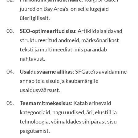
juured on Bay Area's, on selle lugejaid
üleriigiliselt.
SEO-optimeeritud sisu
: Artiklid sisaldavad
struktureeritud andmeid, märksõnarikast
teksti ja multimeediat, mis parandab
nähtavust.
Usaldusväärne allikas
: SFGate'is avaldamine
annab teie sisule ja kaubamärgile
usaldusväärsust.
Teema mitmekesisus
: Katab erinevaid
kategooriaid, nagu uudised, äri, elustiil ja
tehnoloogia, võimaldades sihipärast sisu
paigutamist.