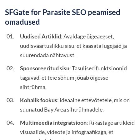
SFGate for Parasite SEO peamised
omadused
Uudised Artiklid
: Avaldage õigeaegset,
uudisväärtuslikku sisu, et kaasata lugejaid ja
suurendada nähtavust.
Sponsoreeritud sisu
: Tasulised funktsioonid
tagavad, et teie sõnum jõuab õigesse
sihtrühma.
Kohalik fookus
: ideaalne ettevõtetele, mis on
suunatud Bay Area sihtrühmadele.
Multimeedia integratsioon
: Rikastage artikleid
visuaalide, videote ja infograafikaga, et