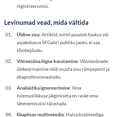
registreerumisi.
Levinumad vead, mida vältida
Üldine sisu
: Artiklid, millel puudub fookus või
asjakohasus SFGate'i publiku jaoks, ei saa
tõmbejõudu.
Võtmesõna liigne kasutamine
: Võtmesõnade
ülekoormamine võib muuta sisu rämpsposti ja
ebaprofessionaalseks.
Analüütika ignoreerimine
: Ilma
tulemuslikkuse jälgimiseta on raske oma
lähenemisviisi täiustada.
Ebapiisav multimeedia
: Halva kvaliteediga