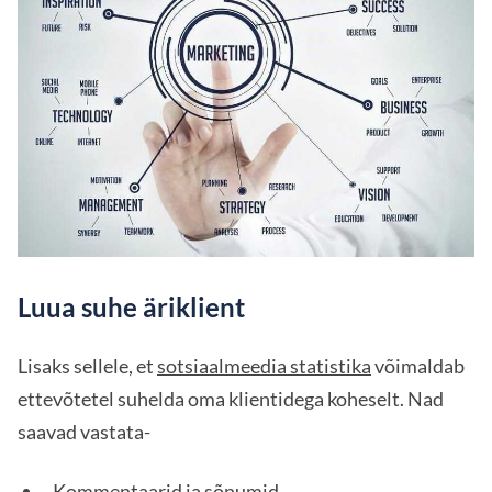
Luua suhe äriklient
Lisaks sellele, et
sotsiaalmeedia statistika
võimaldab
ettevõtetel suhelda oma klientidega koheselt. Nad
saavad vastata-
Kommentaarid ja sõnumid,