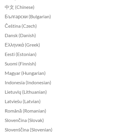
中文 (Chinese)
Български (Bulgarian)
Čeština (Czech)
Dansk (Danish)
Ελληνικά (Greek)
Eesti (Estonian)
Suomi (Finnish)
Magyar (Hungarian)
Indonesia (Indonesian)
Lietuvių (Lithuanian)
Latviešu (Latvian)
Română (Romanian)
Slovenčina (Slovak)
Slovenščina (Slovenian)