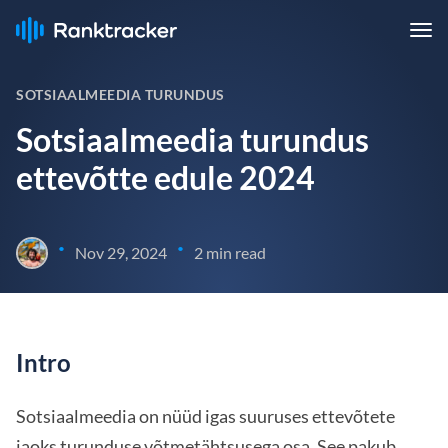
SOTSIAALMEEDIA TURUNDUS
Sotsiaalmeedia turundus
ettevõtte edule 2024
•
•
Nov 29, 2024
2 min read
Intro
Sotsiaalmeedia on nüüd igas suuruses ettevõtete
jaoks turunduse võtmetähtsusega osa. See pakub