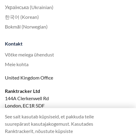
Українська (Ukrainian)
한국어 (Korean)
Bokmål (Norwegian)
Kontakt
Võtke meiega ühendust
Meie kohta
United Kingdom Office
Ranktracker Ltd
144A Clerkenwell Rd
London, EC1R 5DF
Company No: 08820809
See sait kasutab küpsiseid, et pakkuda teile
felix@ranktracker.com
suurepärast kasutajakogemust. Kasutades
Ranktrackerit, nõustute küpsiste