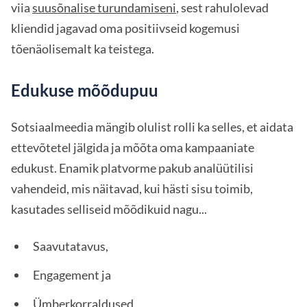
viia
suusõnalise turundamiseni
, sest rahulolevad
kliendid jagavad oma positiivseid kogemusi
tõenäolisemalt ka teistega.
Edukuse mõõdupuu
Sotsiaalmeedia mängib olulist rolli ka selles, et aidata
ettevõtetel jälgida ja mõõta oma kampaaniate
edukust. Enamik platvorme pakub analüütilisi
vahendeid, mis näitavad, kui hästi sisu toimib,
kasutades selliseid mõõdikuid nagu...
Saavutatavus,
Engagement ja
Ümberkorraldused.