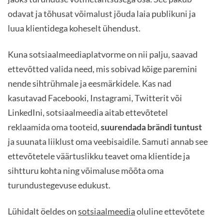
odavat ja tõhusat võimalust jõuda laia publikuni ja
luua klientidega koheselt ühendust.
Kuna sotsiaalmeediaplatvorme on nii palju, saavad
ettevõtted valida need, mis sobivad kõige paremini
nende sihtrühmale ja eesmärkidele. Kas nad
kasutavad Facebooki, Instagrami, Twitterit või
LinkedIni, sotsiaalmeedia aitab ettevõtetel
reklaamida oma tooteid,
suurendada brändi tuntust
ja suunata liiklust oma veebisaidile. Samuti annab see
ettevõtetele väärtuslikku teavet oma klientide ja
sihtturu kohta ning võimaluse mõõta oma
turundustegevuse edukust.
Lühidalt öeldes on
sotsiaalmeedia
oluline ettevõtete