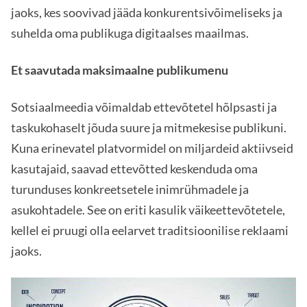
jaoks, kes soovivad jääda konkurentsivõimeliseks ja
suhelda oma publikuga digitaalses maailmas.
Et saavutada maksimaalne publikumenu
Sotsiaalmeedia võimaldab ettevõtetel hõlpsasti ja
taskukohaselt jõuda suure ja mitmekesise publikuni.
Kuna erinevatel platvormidel on miljardeid aktiivseid
kasutajaid, saavad ettevõtted keskenduda oma
turunduses konkreetsetele inimrühmadele ja
asukohtadele. See on eriti kasulik väikeettevõtetele,
kellel ei pruugi olla eelarvet traditsioonilise reklaami
jaoks.