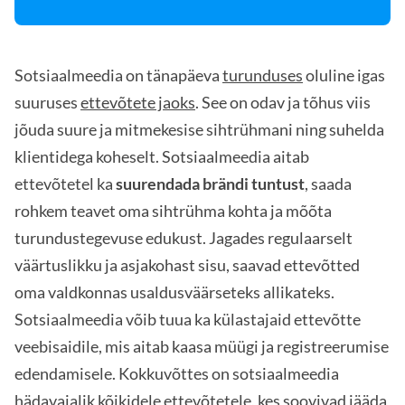
Sotsiaalmeedia on tänapäeva
turunduses
oluline igas
suuruses
ettevõtete jaoks
. See on odav ja tõhus viis
jõuda suure ja mitmekesise sihtrühmani ning suhelda
klientidega koheselt. Sotsiaalmeedia aitab
ettevõtetel ka
suurendada brändi tuntust
, saada
rohkem teavet oma sihtrühma kohta ja mõõta
turundustegevuse edukust. Jagades regulaarselt
väärtuslikku ja asjakohast sisu, saavad ettevõtted
oma valdkonnas usaldusväärseteks allikateks.
Sotsiaalmeedia võib tuua ka külastajaid ettevõtte
veebisaidile, mis aitab kaasa müügi ja registreerumise
edendamisele. Kokkuvõttes on sotsiaalmeedia
hädavajalik kõikidele ettevõtetele, kes soovivad jääda