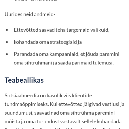
Uurides neid andmeid-
Ettevõtted saavad teha targemaid valikuid,
kohandada oma strateegiaid ja
Parandada oma kampaaniaid, et jõuda paremini
oma sihtrühmani ja saada parimaid tulemusi.
Teabeallikas
Sotsiaalmeedia on kasulik viis klientide
tundmaõppimiseks. Kui ettevõtted jälgivad vestlusi ja
suundumusi, saavad nad oma sihtrühma paremini
mõista ja oma turundust vastavalt sellele kohandada.