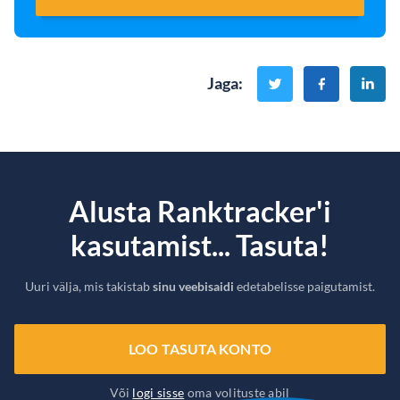
Jaga
:
Alusta Ranktracker'i
kasutamist... Tasuta!
Uuri välja, mis takistab
sinu veebisaidi
edetabelisse paigutamist.
LOO TASUTA KONTO
Või
logi sisse
oma volituste abil