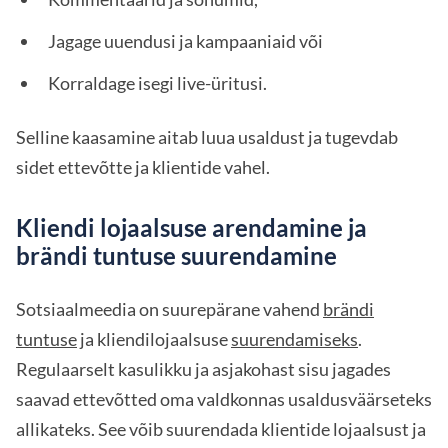
Jagage uuendusi ja kampaaniaid või
Korraldage isegi live-üritusi.
Selline kaasamine aitab luua usaldust ja tugevdab
sidet ettevõtte ja klientide vahel.
Kliendi lojaalsuse arendamine ja
brändi tuntuse suurendamine
Sotsiaalmeedia on suurepärane vahend
brändi
tuntuse
ja kliendilojaalsuse
suurendamiseks
.
Regulaarselt kasulikku ja asjakohast sisu jagades
saavad ettevõtted oma valdkonnas usaldusväärseteks
allikateks. See võib suurendada klientide lojaalsust ja