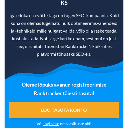
KS
Iga eduka ettevõtte taga on tugev SEO-kampaania. Kuid
kuna on olemas lugematu hulk optimeerimisvahendeid
ja -tehnikaid, mille hulgast valida, võib olla raske teada,
kust alustada. Noh, ärge kartke enam, sest mul on just
see, mis aitab. Tutvustan Ranktracker'i kõik-ühes
platvormi tõhusaks SEO-ks.
Oleme lõpuks avanud registreerimise
Ranktracker täiesti tasuta!
LOO TASUTA KONTO
Või
logi sisse
oma volituste abil