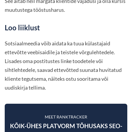
See aitab neil märgata klientide vajadusi ja olla kursis
muutustega tööstusharus.
Loo liiklust
Sotsiaalmeedia võib aidata ka tuua külastajaid
ettevõtte veebisaidile ja teistele võrgulehtedele.
Lisades oma postitustes linke toodetele või
sihtlehtedele, saavad ettevõtted suunata huvitatud
kliente tegutsema, näiteks ostu sooritama või
uudiskirja tellima.
MEET RANKTRACKER
KÕIK-ÜHES PLATVORM TÕHUSAKS SEO-