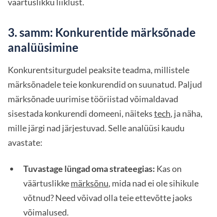
väärtuslikku liiklust.
3. samm: Konkurentide märksõnade
analüüsimine
Konkurentsiturgudel peaksite teadma, millistele
märksõnadele teie konkurendid on suunatud. Paljud
märksõnade uurimise tööriistad võimaldavad
sisestada konkurendi domeeni, näiteks
tech
, ja näha,
mille järgi nad järjestuvad. Selle analüüsi kaudu
avastate:
Tuvastage lüngad oma strateegias:
Kas on
väärtuslikke
märksõnu
, mida nad ei ole sihikule
võtnud? Need võivad olla teie ettevõtte jaoks
võimalused.