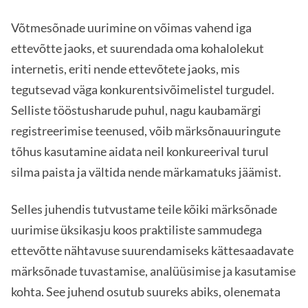
Võtmesõnade uurimine on võimas vahend iga
ettevõtte jaoks, et suurendada oma kohalolekut
internetis, eriti nende ettevõtete jaoks, mis
tegutsevad väga konkurentsivõimelistel turgudel.
Selliste tööstusharude puhul, nagu kaubamärgi
registreerimise teenused, võib märksõnauuringute
tõhus kasutamine aidata neil konkureerival turul
silma paista ja vältida nende märkamatuks jäämist.
Selles juhendis tutvustame teile kõiki märksõnade
uurimise üksikasju koos praktiliste sammudega
ettevõtte nähtavuse suurendamiseks kättesaadavate
märksõnade tuvastamise, analüüsimise ja kasutamise
kohta. See juhend osutub suureks abiks, olenemata