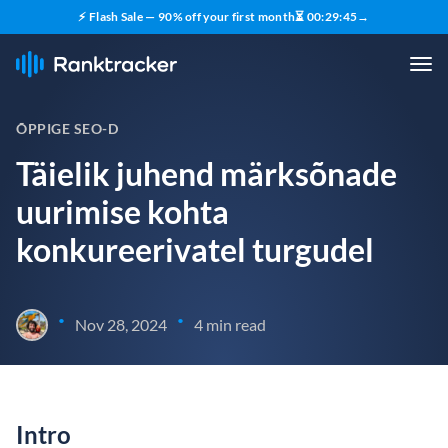
⚡ Flash Sale — 90% off your first month
⏳
00
:
29
:
44
→
ÕPPIGE SEO-D
Täielik juhend märksõnade
uurimise kohta
konkureerivatel turgudel
•
•
Nov 28, 2024
4 min read
Intro