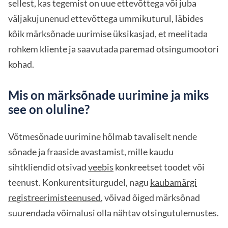
sellest, kas tegemist on uue ettevõttega või juba
väljakujunenud ettevõttega ummikuturul, läbides
kõik märksõnade uurimise üksikasjad, et meelitada
rohkem kliente ja saavutada paremad otsingumootori
kohad.
Mis on märksõnade uurimine ja miks
see on oluline?
Võtmesõnade uurimine hõlmab tavaliselt nende
sõnade ja fraaside avastamist, mille kaudu
sihtkliendid otsivad
veebis
konkreetset toodet või
teenust. Konkurentsiturgudel, nagu
kaubamärgi
registreerimisteenused
, võivad õiged märksõnad
suurendada võimalusi olla nähtav otsingutulemustes.