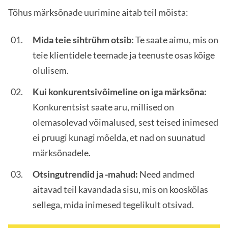
Tõhus märksõnade uurimine aitab teil mõista:
Mida teie sihtrühm otsib:
Te saate aimu, mis on
teie klientidele teemade ja teenuste osas kõige
olulisem.
Kui konkurentsivõimeline on iga märksõna:
Konkurentsist saate aru, millised on
olemasolevad võimalused, sest teised inimesed
ei pruugi kunagi mõelda, et nad on suunatud
märksõnadele.
Otsingutrendid ja -mahud:
Need andmed
aitavad teil kavandada sisu, mis on kooskõlas
sellega, mida inimesed tegelikult otsivad.