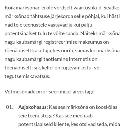
Kõik märksõnad ei ole võrdselt väärtuslikud. Seadke
märksõnad tähtsuse järjekorda selle põhjal, kui hästi
nad teie teenustele vastavad ja kui palju
potentsiaalset tulu te võite saada. Näiteks märksõna
nagu kaubamärgi registreerimise maksumus on
tõenäoliselt kasutaja, kes uurib, samas kui märksõna
nagu kaubamärgi taotlemine internetis on
tõenäoliselt isik, kellel on tugevam ostu- või
tegutsemiskavatsus.
Võtmesõnade prioriseerimisel arvestage:
Asjakohasus:
Kas see märksõna on kooskõlas
teie teenustega? Kas see meelitab
potentsiaalseid kliente, kes otsivad seda, mida