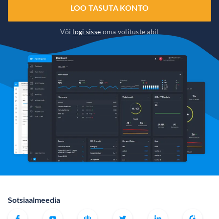
LOO TASUTA KONTO
Või
logi sisse
oma volituste abil
Sotsiaalmeedia