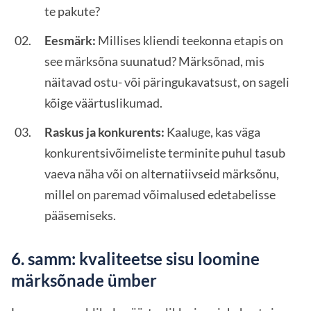
te pakute?
Eesmärk:
Millises kliendi teekonna etapis on
see märksõna suunatud? Märksõnad, mis
näitavad ostu- või päringukavatsust, on sageli
kõige väärtuslikumad.
Raskus ja konkurents:
Kaaluge, kas väga
konkurentsivõimeliste terminite puhul tasub
vaeva näha või on alternatiivseid märksõnu,
millel on paremad võimalused edetabelisse
pääsemiseks.
6. samm: kvaliteetse sisu loomine
märksõnade ümber