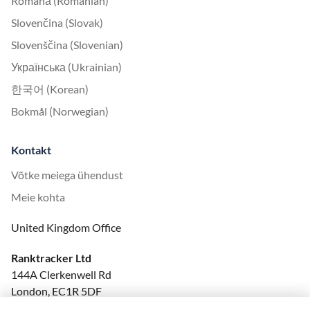
Română (Romanian)
Slovenčina (Slovak)
Slovenščina (Slovenian)
Українська (Ukrainian)
한국어 (Korean)
Bokmål (Norwegian)
Kontakt
Võtke meiega ühendust
Meie kohta
United Kingdom Office
Ranktracker Ltd
144A Clerkenwell Rd
London, EC1R 5DF
Company No: 08820809