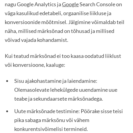
nagu Google Analytics ja
Google
Search Console on
väga kasulikud edetabeli, orgaanilise liikluse ja
konversioonide mõõtmisel. Jälgimine võimaldab teil
näha, millised märksõnad on tõhusad ja millised
võivad vajada kohandamist.
Kui teatud märksõnad ei too kaasa oodatud liiklust
või konversioone, kaaluge:
Sisu ajakohastamine ja laiendamine:
Olemasolevate lehekülgede uuendamine uue
teabe ja sekundaarsete märksõnadega.
Uute märksõnade testimine: Pöörake sisse teisi
pika sabaga märksõnu või vähem
konkurentsivõimelisi termineid.