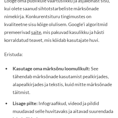
Looge oma publikule väärtuslikku ja asjakohast sisu,
kui olete saanud sihtotstarbeliste märksõnade
nimekirja. Konkurentsituru tingimustes on
kvaliteetne sisu kõige olulisem. Google'i algoritmid
premeerivad
saite
, mis pakuvad kasulikku ja hästi
korraldatud teavet, mis köidab kasutajate huvi.
Eristuda:
Kasutage oma märksõnu loomulikult:
See
tähendab märksõnade kasutamist pealkirjades,
alapealkirjades ja tekstis, kuid mitte märksõnade
täitmist.
Lisage pilte:
Infograafikud, videod ja pildid
muudavad selle huvitavaks ja aitavad suurendada