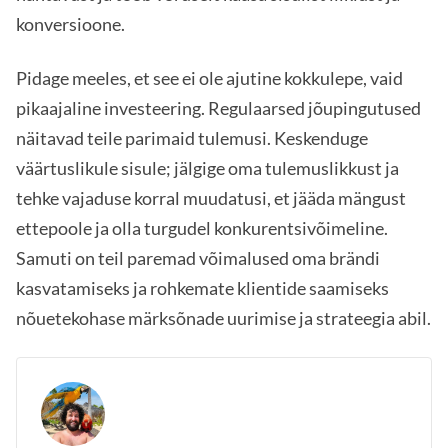
konversioone.
Pidage meeles, et see ei ole ajutine kokkulepe, vaid
pikaajaline investeering. Regulaarsed jõupingutused
näitavad teile parimaid tulemusi. Keskenduge
väärtuslikule sisule; jälgige oma tulemuslikkust ja
tehke vajaduse korral muudatusi, et jääda mängust
ettepoole ja olla turgudel konkurentsivõimeline.
Samuti on teil paremad võimalused oma brändi
kasvatamiseks ja rohkemate klientide saamiseks
nõuetekohase märksõnade uurimise ja strateegia abil.