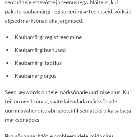
seotud teie ettevõtte ja teenustega. Näiteks, kui
pakute kaubamärgi registreerimise teenuseid, võiksid
algsed märksõnad olla järgmised:
Kaubamärgi registreerimine
Kaubamärgiteenused
Kaubamärgi taotlus
Kaubamärgiõigus
Seed keywords on teie märksõnade uurimise alus. Kui
teil on need sõnad, saate laiendada märksõnade
uurimisvahendite abil spetsiifilisemateks pika sabaga
märksõnadeks.
Pro nõuanne:
Mõtle probleemidele, mida sinu