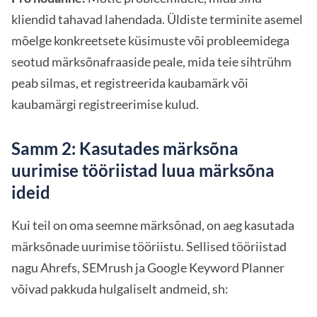
kliendid tahavad lahendada. Üldiste terminite asemel
mõelge konkreetsete küsimuste või probleemidega
seotud märksõnafraaside peale, mida teie sihtrühm
peab silmas, et registreerida kaubamärk või
kaubamärgi registreerimise kulud.
Samm 2: Kasutades märksõna
uurimise tööriistad luua märksõna
ideid
Kui teil on oma seemne märksõnad, on aeg kasutada
märksõnade uurimise tööriistu. Sellised tööriistad
nagu Ahrefs, SEMrush ja Google Keyword Planner
võivad pakkuda hulgaliselt andmeid, sh: