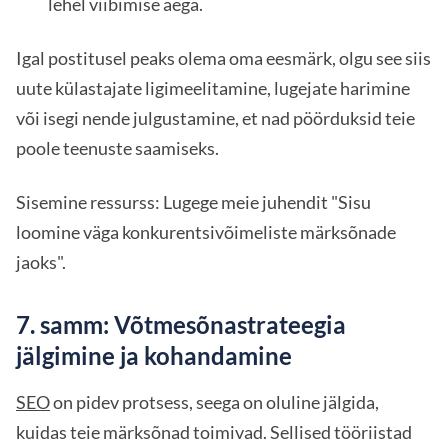
lehel viibimise aega.
Igal postitusel peaks olema oma eesmärk, olgu see siis
uute külastajate ligimeelitamine, lugejate harimine
või isegi nende julgustamine, et nad pöörduksid teie
poole teenuste saamiseks.
Sisemine ressurss: Lugege meie juhendit "Sisu
loomine väga konkurentsivõimeliste märksõnade
jaoks".
7. samm: Võtmesõnastrateegia
jälgimine ja kohandamine
SEO
on pidev protsess, seega on oluline jälgida,
kuidas teie märksõnad toimivad. Sellised tööriistad