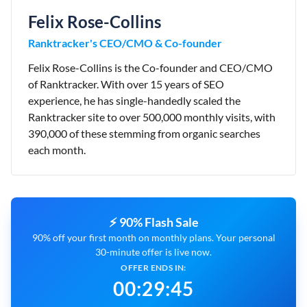
Felix Rose-Collins
Ranktracker's CEO/CMO & Co-founder
Felix Rose-Collins is the Co-founder and CEO/CMO
of Ranktracker. With over 15 years of SEO
experience, he has single-handedly scaled the
Ranktracker site to over 500,000 monthly visits, with
390,000 of these stemming from organic searches
each month.
⚡ 90% Flash Sale
90% off your first month on monthly plans. Your personal
30-minute offer is live now.
OFFER ENDS IN:
00
:
29
:
44