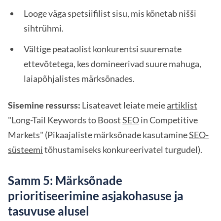
Looge väga spetsiifilist sisu, mis kõnetab nišši
sihtrühmi.
Vältige peataolist konkurentsi suuremate
ettevõtetega, kes domineerivad suure mahuga,
laiapõhjalistes märksõnades.
Sisemine ressurss:
Lisateavet leiate meie
artiklist
"Long-Tail Keywords to Boost
SEO
in Competitive
Markets" (Pikaajaliste märksõnade kasutamine
SEO-
süsteemi
tõhustamiseks konkureerivatel turgudel).
Samm 5: Märksõnade
prioritiseerimine asjakohasuse ja
tasuvuse alusel