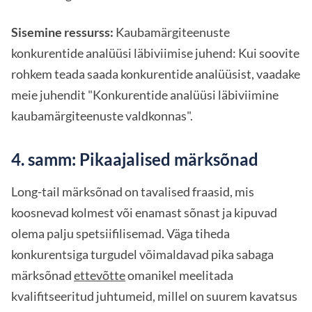
Sisemine ressurss:
Kaubamärgiteenuste
konkurentide analüüsi läbiviimise juhend: Kui soovite
rohkem teada saada konkurentide analüüsist, vaadake
meie juhendit "Konkurentide analüüsi läbiviimine
kaubamärgiteenuste valdkonnas".
4. samm: Pikaajalised märksõnad
Long-tail märksõnad on tavalised fraasid, mis
koosnevad kolmest või enamast sõnast ja kipuvad
olema palju spetsiifilisemad. Väga tiheda
konkurentsiga turgudel võimaldavad pika sabaga
märksõnad
ettevõtte
omanikel meelitada
kvalifitseeritud juhtumeid, millel on suurem kavatsus