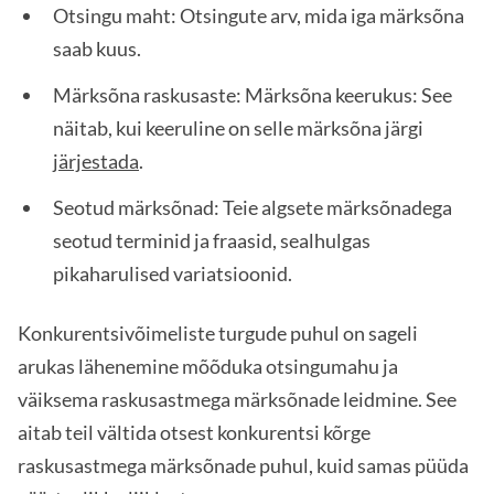
Otsingu maht: Otsingute arv, mida iga märksõna
saab kuus.
Märksõna raskusaste: Märksõna keerukus: See
näitab, kui keeruline on selle märksõna järgi
järjestada
.
Seotud märksõnad: Teie algsete märksõnadega
seotud terminid ja fraasid, sealhulgas
pikaharulised variatsioonid.
Konkurentsivõimeliste turgude puhul on sageli
arukas lähenemine mõõduka otsingumahu ja
väiksema raskusastmega märksõnade leidmine. See
aitab teil vältida otsest konkurentsi kõrge
raskusastmega märksõnade puhul, kuid samas püüda