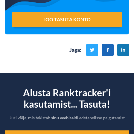
LOO TASUTA KONTO
Jaga
:
Alusta Ranktracker'i
kasutamist... Tasuta!
Uuri välja, mis takistab
sinu veebisaidi
edetabelisse paigutamist.