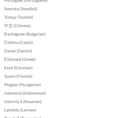
Português (Portuguese)
Svenska (Swedish)
Türkçe (Turkish)
中文 (Chinese)
Български (Bulgarian)
Čeština (Czech)
Dansk (Danish)
Ελληνικά (Greek)
Eesti (Estonian)
Suomi (Finnish)
Magyar (Hungarian)
Indonesia (Indonesian)
Lietuvių (Lithuanian)
Latviešu (Latvian)