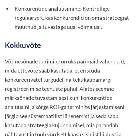
Konkurentide analüüsimine: Kontrollige
regulaarselt, kas konkurendid on oma strateegiat
muutnud ja tuvastage uusi võimalusi.
Kokkuvõte
Võtmesõnade uurimine on üks parimaid vahendeid,
mida ettevõte saab kasutada, et eristuda
konkureerivatel turgudel, näiteks kaubamärgi
registreerimise teenuste puhul. Alates seemne
märksõnade tuvastamisest kuni konkurentide
analüüsini ja kõrge ROI-ga terminite järjestamiseni
järgib see süstemaatilist lähenemist ja seda saab
kasutada strateegia kujundamisel, mis parandab
nähtavust ja toob võrdselt kaasa sisulist liiklust ja