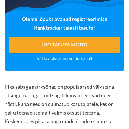
Oleme lõpuks avanud registreerimise
Ranktracker täiesti tasuta!
LOO TASUTA KONTO
Või
logi sisse
oma volituste abil
Pika sabaga märksõnad on populaarsed väiksema
otsingumahuga, kuid sageli konverteerivad need
hästi, kuna need on suunatud kasutajatele, kes on
palju tõenäolisemalt valmis otsust tegema.
Keskendudes pika sabaga märksõnadele saate ka: