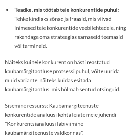
Teadke, mis töötab teie konkurentide puhul:
Tehke kindlaks sõnad ja fraasid, mis viivad
inimesed teie konkurentide veebilehtedele, ning
rakendage oma strateegias sarnaseid teemasid
või termineid.
Näiteks kui teie konkurent on hästi reastatud
kaubamärgitaotluse protsessi puhul, võite uurida
muid variante, näiteks kuidas esitada
kaubamärgitaotlus, mis hõlmab seotud otsinguid.
Sisemine ressurss: Kaubamärgiteenuste
konkurentide analüüsi kohta leiate meie juhendi
"Konkurentsianalüüsi läbiviimine
kaubamärgiteenuste valdkonnas".