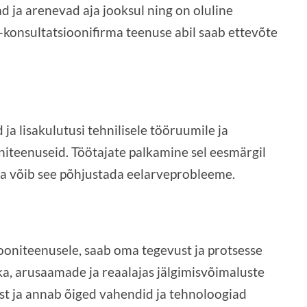
d ja arenevad aja jooksul ning on oluline
-konsultatsioonifirma teenuse abil saab ettevõte
ja lisakulutusi tehnilisele tööruumile ja
niteenuseid. Töötajate palkamine sel eesmärgil
eega võib see põhjustada eelarveprobleeme.
iooniteenusele, saab oma tegevust ja protsesse
ka, arusaamade ja reaalajas jälgimisvõimaluste
st ja annab õiged vahendid ja tehnoloogiad