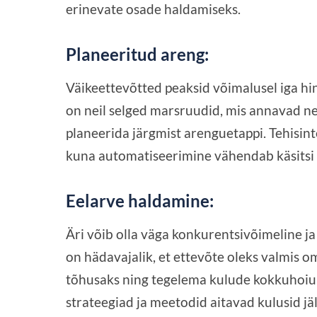
erinevate osade haldamiseks.
Planeeritud areng:
Väikeettevõtted peaksid võimalusel iga hinna
on neil selged marsruudid, mis annavad nei
planeerida järgmist arenguetappi. Tehisint
kuna automatiseerimine vähendab käsitsi t
Eelarve haldamine:
Äri võib olla väga konkurentsivõimeline j
on hädavajalik, et ettevõte oleks valmis 
tõhusaks ning tegelema kulude kokkuhoiu
strateegiad ja meetodid aitavad kulusid jäl