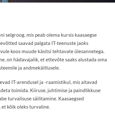
oni selgroog, mis peab olema kursis kaasaegse
evõtted saavad palgata IT-teenuste jaoks
svule koos muude käsitsi tehtavate ülesannetega.
e, on hädavajalik, et ettevõte saaks alustada oma
teemile ja andmekäitlusele.
vad IT-arendusel ja -raamistikul, mis aitavad
deta toimida. Kiiruse, juhtimise ja paindlikkuse
eabe turvalisuse säilitamine. Kaasaegsed
 et kõik oleks turvaline.