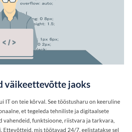
d väikeettevõtte jaoks
ui IT on teie kõrval. See tööstusharu on keeruline
naalne, et tegeleda tehniliste ja digitaalsete
 vahendeid, funktsioone, riistvara ja tarkvara,
i. Ettevõtteid, mis töötavad 24/7, eelistatakse sel