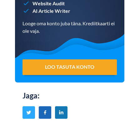
Website Audit
AI Article Writer
Looge oma konto juba täna. Krediitkaarti ei
ole vaja.
LOO TASUTA KONTO
Jaga
: