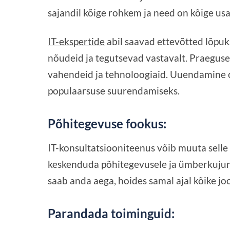
sajandil kõige rohkem ja need on kõige u
IT-ekspertide
abil saavad ettevõtted lõpuks
nõudeid ja tegutsevad vastavalt. Praeguse
vahendeid ja tehnoloogiaid. Uuendamine o
populaarsuse suurendamiseks.
Põhitegevuse fookus:
IT-konsultatsiooniteenus võib muuta selle 
keskenduda põhitegevusele ja ümberkujun
saab anda aega, hoides samal ajal kõike jook
Parandada toiminguid: