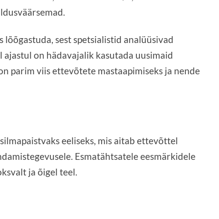
saldusväärsemad.
 lõõgastuda, sest spetsialistid analüüsivad
l ajastul on hädavajalik kasutada uusimaid
n parim viis ettevõtete mastaapimiseks ja nende
silmapaistvaks eeliseks, mis aitab ettevõttel
damistegevusele. Esmatähtsatele eesmärkidele
svalt ja õigel teel.