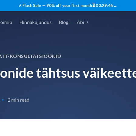
⚡ Flash Sale — 90% off your first month
⏳
00
:
29
:
45
→
toimib
Hinnakujundus
Blogi
Abi
A IT-KONSULTATSIOONID
oonide tähtsus väikeett
2 min read
•