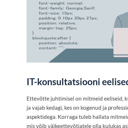
IT-konsultatsiooni eelise
Ettevõtte juhtimisel on mitmeid eeliseid, k
ja vajab kedagi, kes on kogenud ja professio
aspektidega. Korraga tuleb hallata mitmeid
mis võib väikeettevõtjatele olla kulukas as