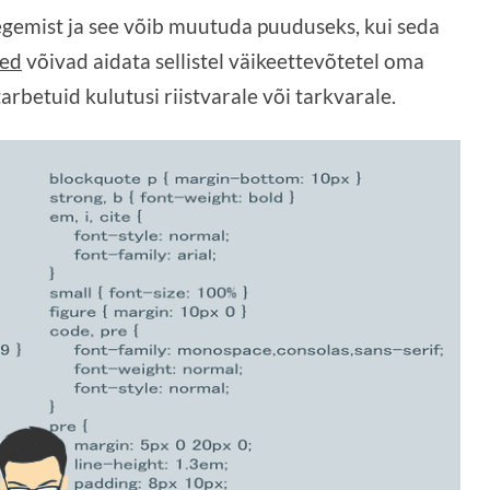
tegemist ja see võib muutuda puuduseks, kui seda
sed
võivad aidata sellistel väikeettevõtetel oma
arbetuid kulutusi riistvarale või tarkvarale.