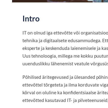
Intro
IT on olnud iga ettevõtte või organisatsio
tehnika ja digitaalsete edusammudega. Ett
eksperte ja keskenduda laienemisele ja ka
Uus tehnoloogia, millega me kokku puutum
uuenduslikku lähenemist veatule võrgusüs
Põhilised äritegevused ja ülesanded põhine
ettevõttel tõrgeteta ja ilma korduvate viga
kõrval on oluline ka konfidentsiaalse ärit
ettevõtted kasutavad IT- ja pilveteenuseid,