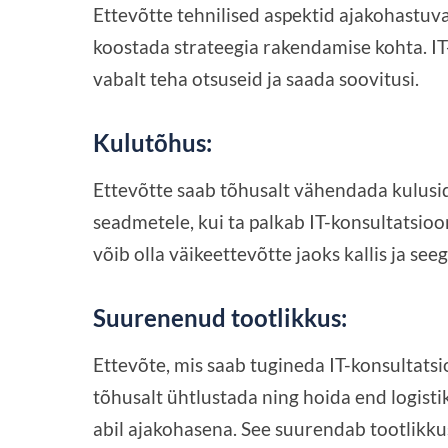
Ettevõtte tehnilised aspektid ajakohastuva
koostada strateegia rakendamise kohta. IT
vabalt teha otsuseid ja saada soovitusi.
Kulutõhus:
Ettevõtte saab tõhusalt vähendada kulusid 
seadmetele, kui ta palkab IT-konsultatsioo
võib olla väikeettevõtte jaoks kallis ja s
Suurenenud tootlikkus:
Ettevõte, mis saab tugineda IT-konsultats
tõhusalt ühtlustada ning hoida end logisti
abil ajakohasena. See suurendab tootlikku