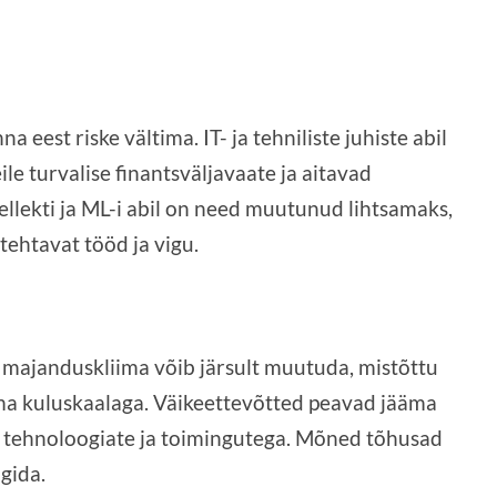
 eest riske vältima. IT- ja tehniliste juhiste abil
le turvalise finantsväljavaate ja aitavad
ellekti ja ML-i abil on need muutunud lihtsamaks,
ehtavat tööd ja vigu.
a majanduskliima võib järsult muutuda, mistõttu
oma kuluskaalaga. Väikeettevõtted peavad jääma
 tehnoloogiate ja toimingutega. Mõned tõhusad
gida.