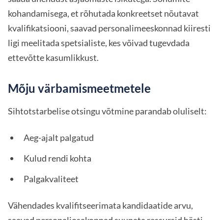
kohandamisega, et rõhutada konkreetset nõutavat
kvalifikatsiooni, saavad personalimeeskonnad kiiresti
ligi meelitada spetsialiste, kes võivad tugevdada
ettevõtte kasumlikkust.
Mõju värbamismeetmetele
Sihtotstarbelise otsingu võtmine parandab oluliselt:
Aeg-ajalt palgatud
Kulud rendi kohta
Palgakvaliteet
Vähendades kvalifitseerimata kandidaatide arvu,
saavad personaliosakonnad suunata ressursid hästi