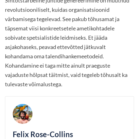
Sihtotstarbeline juhtide genereerimine on muutnud
revolutsiooniliselt, kuidas organisatsioonid
värbamisega tegelevad. See pakub tõhusamat ja
täpsemat viisi konkreetsetele ametikohtadele
sobivate spetsialistide leidmiseks. Et jääda
asjakohaseks, peavad ettevõtted jätkuvalt
kohandama oma talendihankemeetodeid.
Kohandamine ei taga mitte ainult praeguste
vajaduste hõlpsat täitmist, vaid tegeleb tõhusalt ka
tulevaste võimalustega.
Felix Rose-Collins