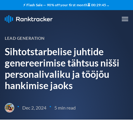
⚡ Flash Sale — 90% off your first month
⏳
00
:
29
:
44
→
LEAD GENERATION
Sihtotstarbelise juhtide
genereerimise tähtsus nišši
personalivaliku ja tööjõu
hankimise jaoks
•
•
Dec 2, 2024
5 min read