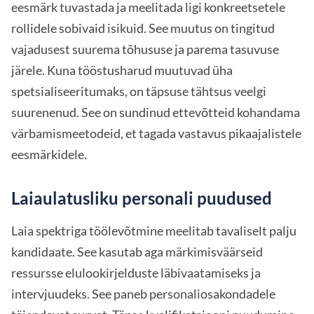
eesmärk tuvastada ja meelitada ligi konkreetsetele
rollidele sobivaid isikuid. See muutus on tingitud
vajadusest suurema tõhususe ja parema tasuvuse
järele. Kuna tööstusharud muutuvad üha
spetsialiseeritumaks, on täpsuse tähtsus veelgi
suurenenud. See on sundinud ettevõtteid kohandama
värbamismeetodeid, et tagada vastavus pikaajalistele
eesmärkidele.
Laiaulatusliku personali puudused
Laia spektriga töölevõtmine meelitab tavaliselt palju
kandidaate. See kasutab aga märkimisväärseid
ressursse elulookirjelduste läbivaatamiseks ja
intervjuudeks. See paneb personaliosakondadele