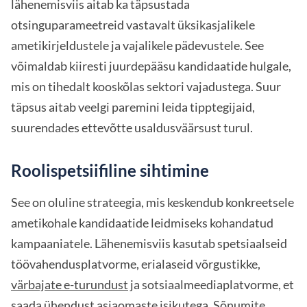
lähenemisviis aitab ka täpsustada
otsinguparameetreid vastavalt üksikasjalikele
ametikirjeldustele ja vajalikele pädevustele. See
võimaldab kiiresti juurdepääsu kandidaatide hulgale,
mis on tihedalt kooskõlas sektori vajadustega. Suur
täpsus aitab veelgi paremini leida tipptegijaid,
suurendades ettevõtte usaldusväärsust turul.
Roolispetsiifiline sihtimine
See on oluline strateegia, mis keskendub konkreetsele
ametikohale kandidaatide leidmiseks kohandatud
kampaaniatele. Lähenemisviis kasutab spetsiaalseid
töövahendusplatvorme, erialaseid võrgustikke,
värbajate e-turundust
ja sotsiaalmeediaplatvorme, et
saada ühendust asjaomaste isikutega. Sõnumite