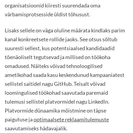
organisatsioonid kiiresti suurendada oma
värbamisprotsesside üldist tõhusust.
Lisaks sellele on väga oluline määrata kindlaks parim
kanal konkreetsete rollide jaoks. See otsus sõltub
suuresti sellest, kus potentsiaalsed kandidaadid
tõenäoliselt tegutsevad ja millised on töökoha
omadused. Näiteks võivad tehnoloogilised
ametikohad saada kasu keskendunud kampaaniatest
sellistel saitidel nagu GitHub. Teisalt võivad
loomingulised töökohad saavutada paremaid
tulemusi sellistel platvormidel nagu LinkedIn.
Platvormide dünaamika mõistmine on täpse
paigutuse ja
optimaalsete reklaamitulemuste
saavutamiseks hädavajalik.