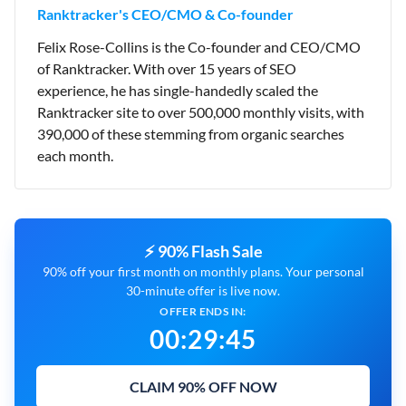
Ranktracker's CEO/CMO & Co-founder
Felix Rose-Collins is the Co-founder and CEO/CMO
of Ranktracker. With over 15 years of SEO
experience, he has single-handedly scaled the
Ranktracker site to over 500,000 monthly visits, with
390,000 of these stemming from organic searches
each month.
⚡ 90% Flash Sale
90% off your first month on monthly plans. Your personal
30-minute offer is live now.
OFFER ENDS IN:
00
:
29
:
44
CLAIM 90% OFF NOW