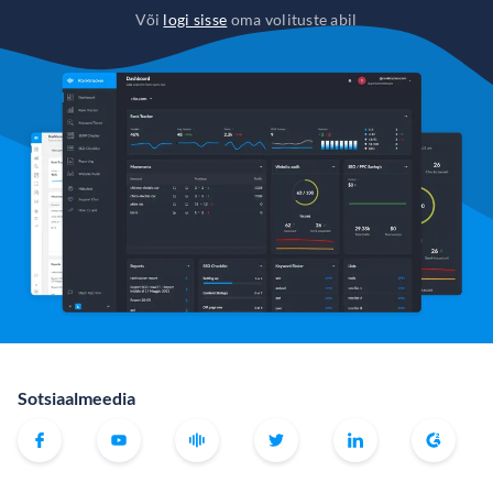
Või
logi sisse
oma volituste abil
Sotsiaalmeedia