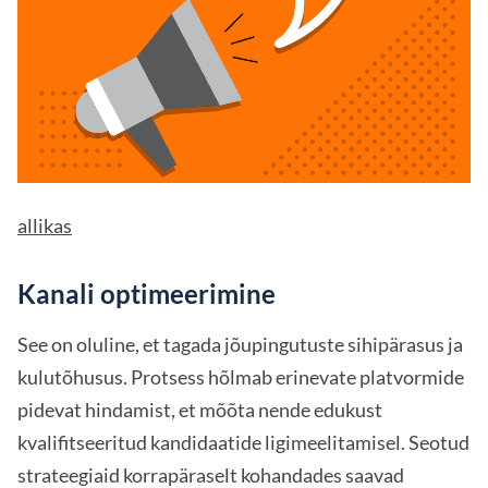
allikas
Kanali optimeerimine
See on oluline, et tagada jõupingutuste sihipärasus ja
kulutõhusus. Protsess hõlmab erinevate platvormide
pidevat hindamist, et mõõta nende edukust
kvalifitseeritud kandidaatide ligimeelitamisel. Seotud
strateegiaid korrapäraselt kohandades saavad