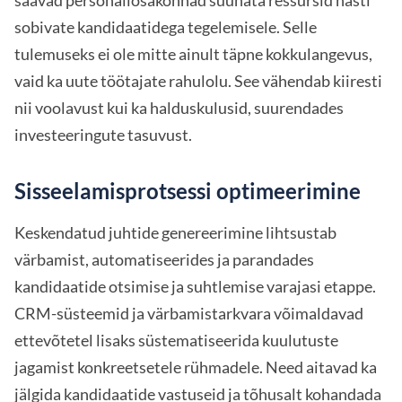
sobivate kandidaatidega tegelemisele. Selle
tulemuseks ei ole mitte ainult täpne kokkulangevus,
vaid ka uute töötajate rahulolu. See vähendab kiiresti
nii voolavust kui ka halduskulusid, suurendades
investeeringute tasuvust.
Sisseelamisprotsessi optimeerimine
Keskendatud juhtide genereerimine lihtsustab
värbamist, automatiseerides ja parandades
kandidaatide otsimise ja suhtlemise varajasi etappe.
CRM-süsteemid ja värbamistarkvara võimaldavad
ettevõtetel lisaks süstematiseerida kuulutuste
jagamist konkreetsetele rühmadele. Need aitavad ka
jälgida kandidaatide vastuseid ja tõhusalt kohandada