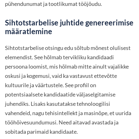
pühendunumat ja tootlikumat tööjõudu.
Sihtotstarbelise juhtide genereerimise
määratlemine
Sihtotstarbelise otsingu edu sõltub mõnest olulisest
elemendist. See hõlmab tervikliku kandidaadi
persoona loomist, mis hõlmab mitte ainult vajalikke
oskusi ja kogemusi, vaid ka vastavust ettevõtte
kultuurile ja väärtustele. See profiil on
potentsiaalsete kandidaatide väljaselgitamise
juhendiks. Lisaks kasutatakse tehnoloogilisi
vahendeid, nagu tehisintellekt ja masinõpe, et uurida
tööhõivesuundumusi. Need aitavad avastada ja
sobitada parimaid kandidaate.