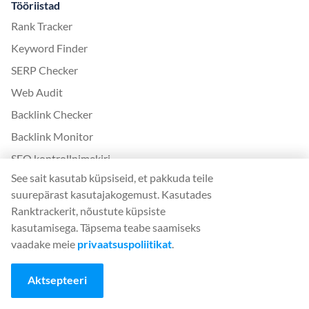
Tööriistad
Rank Tracker
Keyword Finder
SERP Checker
Web Audit
Backlink Checker
Backlink Monitor
SEO kontrollnimekiri
See sait kasutab küpsiseid, et pakkuda teile
AI Article Writer
suurepärast kasutajakogemust. Kasutades
TASUTA: SERP simulaator
Ranktrackerit, nõustute küpsiste
kasutamisega. Täpsema teabe saamiseks
Rohkem infot Ranktrackerist
vaadake meie
privaatsuspoliitikat
.
White Label SaaS Backlink Service
Aktsepteeri
Kuidas see toimib
Partnerprogramm