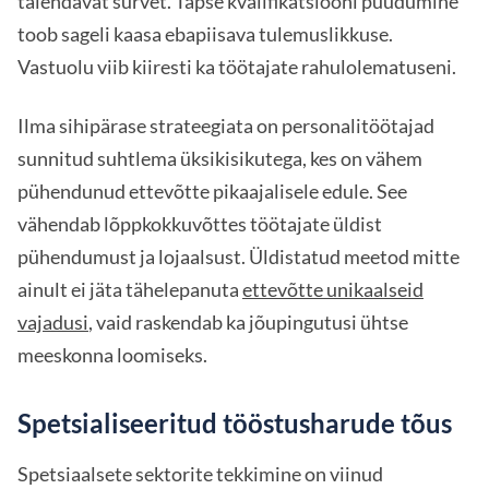
täiendavat survet. Täpse kvalifikatsiooni puudumine
toob sageli kaasa ebapiisava tulemuslikkuse.
Vastuolu viib kiiresti ka töötajate rahulolematuseni.
Ilma sihipärase strateegiata on personalitöötajad
sunnitud suhtlema üksikisikutega, kes on vähem
pühendunud ettevõtte pikaajalisele edule. See
vähendab lõppkokkuvõttes töötajate üldist
pühendumust ja lojaalsust. Üldistatud meetod mitte
ainult ei jäta tähelepanuta
ettevõtte unikaalseid
vajadusi
, vaid raskendab ka jõupingutusi ühtse
meeskonna loomiseks.
Spetsialiseeritud tööstusharude tõus
Spetsiaalsete sektorite tekkimine on viinud