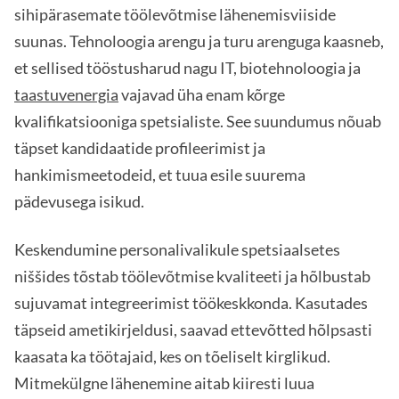
sihipärasemate töölevõtmise lähenemisviiside
suunas. Tehnoloogia arengu ja turu arenguga kaasneb,
et sellised tööstusharud nagu IT, biotehnoloogia ja
taastuvenergia
vajavad üha enam kõrge
kvalifikatsiooniga spetsialiste. See suundumus nõuab
täpset kandidaatide profileerimist ja
hankimismeetodeid, et tuua esile suurema
pädevusega isikud.
Keskendumine personalivalikule spetsiaalsetes
niššides tõstab töölevõtmise kvaliteeti ja hõlbustab
sujuvamat integreerimist töökeskkonda. Kasutades
täpseid ametikirjeldusi, saavad ettevõtted hõlpsasti
kaasata ka töötajaid, kes on tõeliselt kirglikud.
Mitmekülgne lähenemine aitab kiiresti luua