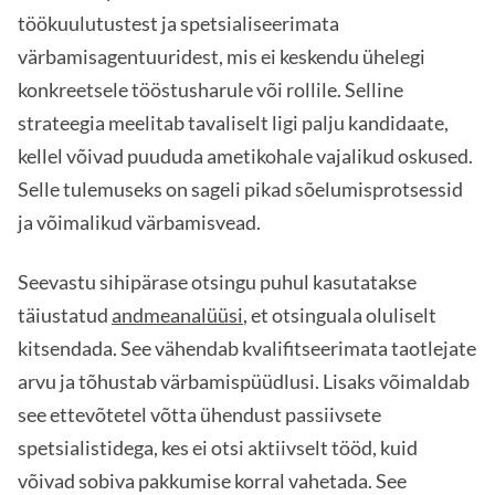
töökuulutustest ja spetsialiseerimata
värbamisagentuuridest, mis ei keskendu ühelegi
konkreetsele tööstusharule või rollile. Selline
strateegia meelitab tavaliselt ligi palju kandidaate,
kellel võivad puududa ametikohale vajalikud oskused.
Selle tulemuseks on sageli pikad sõelumisprotsessid
ja võimalikud värbamisvead.
Seevastu sihipärase otsingu puhul kasutatakse
täiustatud
andmeanalüüsi
, et otsinguala oluliselt
kitsendada. See vähendab kvalifitseerimata taotlejate
arvu ja tõhustab värbamispüüdlusi. Lisaks võimaldab
see ettevõtetel võtta ühendust passiivsete
spetsialistidega, kes ei otsi aktiivselt tööd, kuid
võivad sobiva pakkumise korral vahetada. See