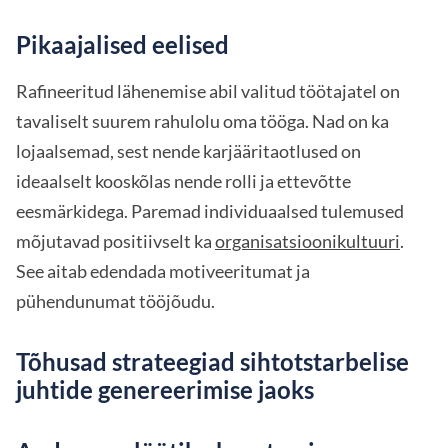
Pikaajalised eelised
Rafineeritud lähenemise abil valitud töötajatel on
tavaliselt suurem rahulolu oma tööga. Nad on ka
lojaalsemad, sest nende karjääritaotlused on
ideaalselt kooskõlas nende rolli ja ettevõtte
eesmärkidega. Paremad individuaalsed tulemused
mõjutavad positiivselt ka
organisatsioonikultuuri
.
See aitab edendada motiveeritumat ja
pühendunumat tööjõudu.
Tõhusad strateegiad sihtotstarbelise
juhtide genereerimise jaoks