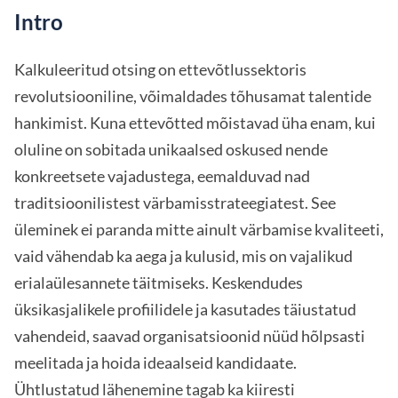
Intro
Kalkuleeritud otsing on ettevõtlussektoris
revolutsiooniline, võimaldades tõhusamat talentide
hankimist. Kuna ettevõtted mõistavad üha enam, kui
oluline on sobitada unikaalsed oskused nende
konkreetsete vajadustega, eemalduvad nad
traditsioonilistest värbamisstrateegiatest. See
üleminek ei paranda mitte ainult värbamise kvaliteeti,
vaid vähendab ka aega ja kulusid, mis on vajalikud
erialaülesannete täitmiseks. Keskendudes
üksikasjalikele profiilidele ja kasutades täiustatud
vahendeid, saavad organisatsioonid nüüd hõlpsasti
meelitada ja hoida ideaalseid kandidaate.
Ühtlustatud lähenemine tagab ka kiiresti