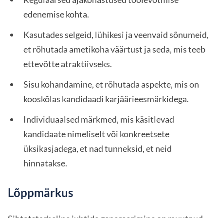
edenemise kohta.
Kasutades selgeid, lühikesi ja veenvaid sõnumeid,
et rõhutada ametikoha väärtust ja seda, mis teeb
ettevõtte atraktiivseks.
Sisu kohandamine, et rõhutada aspekte, mis on
kooskõlas kandidaadi karjäärieesmärkidega.
Individuaalsed märkmed, mis käsitlevad
kandidaate nimeliselt või konkreetsete
üksikasjadega, et nad tunneksid, et neid
hinnatakse.
Lõppmärkus