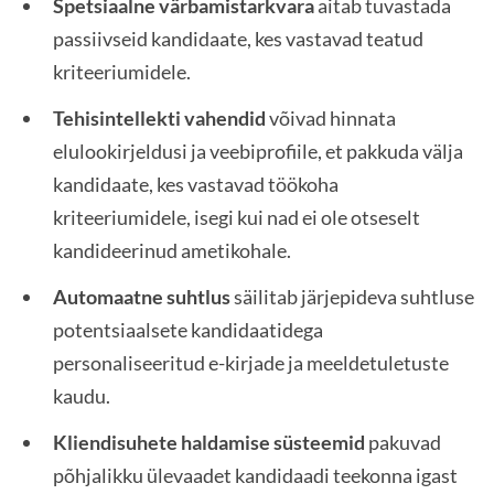
Spetsiaalne värbamistarkvara
aitab tuvastada
passiivseid kandidaate, kes vastavad teatud
kriteeriumidele.
Tehisintellekti vahendid
võivad hinnata
elulookirjeldusi ja veebiprofiile, et pakkuda välja
kandidaate, kes vastavad töökoha
kriteeriumidele, isegi kui nad ei ole otseselt
kandideerinud ametikohale.
Automaatne suhtlus
säilitab järjepideva suhtluse
potentsiaalsete kandidaatidega
personaliseeritud e-kirjade ja meeldetuletuste
kaudu.
Kliendisuhete haldamise süsteemid
pakuvad
põhjalikku ülevaadet kandidaadi teekonna igast