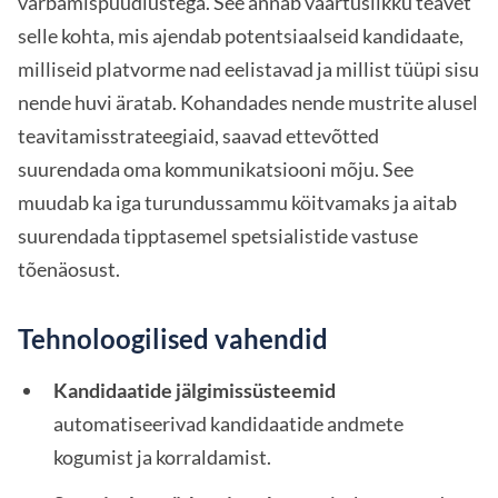
värbamispüüdlustega. See annab väärtuslikku teavet
selle kohta, mis ajendab potentsiaalseid kandidaate,
milliseid platvorme nad eelistavad ja millist tüüpi sisu
nende huvi äratab. Kohandades nende mustrite alusel
teavitamisstrateegiaid, saavad ettevõtted
suurendada oma kommunikatsiooni mõju. See
muudab ka iga turundussammu köitvamaks ja aitab
suurendada tipptasemel spetsialistide vastuse
tõenäosust.
Tehnoloogilised vahendid
Kandidaatide jälgimissüsteemid
automatiseerivad kandidaatide andmete
kogumist ja korraldamist.