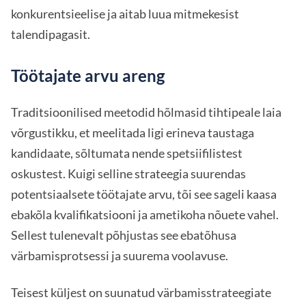
konkurentsieelise ja aitab luua mitmekesist
talendipagasit.
Töötajate arvu areng
Traditsioonilised meetodid hõlmasid tihtipeale laia
võrgustikku, et meelitada ligi erineva taustaga
kandidaate, sõltumata nende spetsiifilistest
oskustest. Kuigi selline strateegia suurendas
potentsiaalsete töötajate arvu, tõi see sageli kaasa
ebakõla kvalifikatsiooni ja ametikoha nõuete vahel.
Sellest tulenevalt põhjustas see ebatõhusa
värbamisprotsessi ja suurema voolavuse.
Teisest küljest on suunatud värbamisstrateegiate