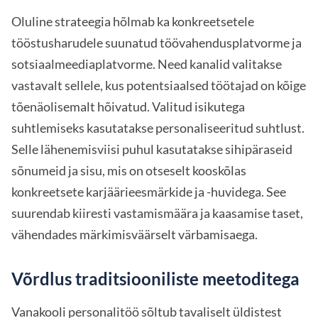
Oluline strateegia hõlmab ka konkreetsetele
tööstusharudele suunatud töövahendusplatvorme ja
sotsiaalmeediaplatvorme. Need kanalid valitakse
vastavalt sellele, kus potentsiaalsed töötajad on kõige
tõenäolisemalt hõivatud. Valitud isikutega
suhtlemiseks kasutatakse personaliseeritud suhtlust.
Selle lähenemisviisi puhul kasutatakse sihipäraseid
sõnumeid ja sisu, mis on otseselt kooskõlas
konkreetsete karjäärieesmärkide ja -huvidega. See
suurendab kiiresti vastamismäära ja kaasamise taset,
vähendades märkimisväärselt värbamisaega.
Võrdlus traditsiooniliste meetoditega
Vanakooli personalitöö sõltub tavaliselt üldistest