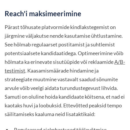
Reach'i maksimeerimine
Pärast tõhusate platvormide kindlakstegemist on
järgmine väljakutse nende kasutamise ühtlustamine.
See hõlmab regulaarset postitamist ja suhtlemist
potentsiaalsete kandidaatidega. Optimeerimine võib
hõlmata ka erinevate sisutüüpide või reklaamide
A/B-
testimist
. Kaasamismäärade hindamine ja
strateegiate muutmine vastavalt saadud sõnumite
arvule võib veelgi aidata turundustegevust lihvida.
Samuti on oluline hoida kandidaate köitsena, et nad ei
kaotaks huvi ja loobuksid. Ettevõtted peaksid tempo
säilitamiseks kaaluma neid lisataktikaid:
Regulaarsed ajakohastused töölevõtmise