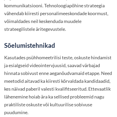
kommunikatsiooni. Tehnoloogiapõhine strateegia
vähendab kiiresti personalimeeskondade koormust,
võimaldades neil keskenduda muudele
strateegilistele äritegevustele.
Sõelumistehnikad
Kasutades psühhomeetrilisi teste, oskuste hindamist
ja esialgseid videointervjuusid, saavad värbajad
hinnata sobivust enne aeganõudvamaid etappe. Need
meetodid aitavad ka kiiresti kõrvaldada kandidaadid,
kes näivad paberil valesti kvalifitseeritud. Ettevaatlik
lähenemine hoiab ära ka sellised probleemid nagu
praktiliste oskuste või kultuurilise sobivuse
puudumine.