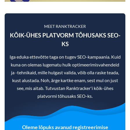
MEET RANKTRACKER
KÕIK-ÜHES PLATVORM TÕHUSAKS SEO-
KS
Iga eduka ettevõtte taga on tugev SEO-kampaania. Kuid
kuna on olemas lugematu hulk optimeerimisvahendeid
ja -tehnikaid, mille hulgast valida, võib olla raske teada,
kust alustada. Noh, ärge kartke enam, sest mul on just
see, mis aitab. Tutvustan Ranktracker'i kõik-ühes
platvormi tõhusaks SEO-ks.
Oleme lõpuks avanud registreerimise