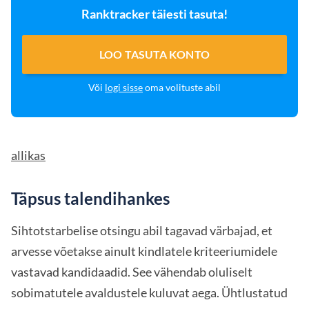
Ranktracker täiesti tasuta!
LOO TASUTA KONTO
Või
logi sisse
oma volituste abil
allikas
Täpsus talendihankes
Sihtotstarbelise otsingu abil tagavad värbajad, et
arvesse võetakse ainult kindlatele kriteeriumidele
vastavad kandidaadid. See vähendab oluliselt
sobimatutele avaldustele kuluvat aega. Ühtlustatud