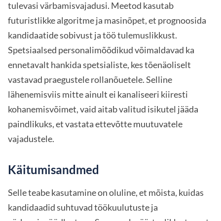
tulevasi värbamisvajadusi. Meetod kasutab
futuristlikke algoritme ja masinõpet, et prognoosida
kandidaatide sobivust ja töö tulemuslikkust.
Spetsiaalsed personalimõõdikud võimaldavad ka
ennetavalt hankida spetsialiste, kes tõenäoliselt
vastavad praegustele rollanõuetele. Selline
lähenemisviis mitte ainult ei kanaliseeri kiiresti
kohanemisvõimet, vaid aitab valitud isikutel jääda
paindlikuks, et vastata ettevõtte muutuvatele
vajadustele.
Käitumisandmed
Selle teabe kasutamine on oluline, et mõista, kuidas
kandidaadid suhtuvad töökuulutuste ja