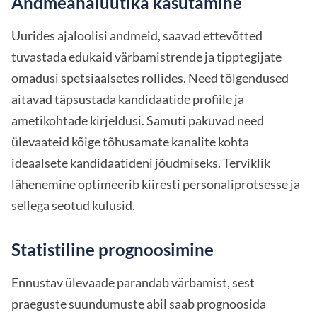
Andmeanalüütika kasutamine
Uurides ajaloolisi andmeid, saavad ettevõtted
tuvastada edukaid värbamistrende ja tipptegijate
omadusi spetsiaalsetes rollides. Need tõlgendused
aitavad täpsustada kandidaatide profiile ja
ametikohtade kirjeldusi. Samuti pakuvad need
ülevaateid kõige tõhusamate kanalite kohta
ideaalsete kandidaatideni jõudmiseks. Terviklik
lähenemine optimeerib kiiresti personaliprotsesse ja
sellega seotud kulusid.
Statistiline prognoosimine
Ennustav ülevaade parandab värbamist, sest
praeguste suundumuste abil saab prognoosida