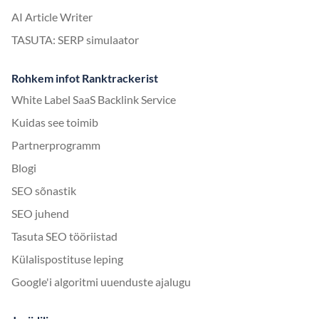
AI Article Writer
TASUTA: SERP simulaator
Rohkem infot Ranktrackerist
White Label SaaS Backlink Service
Kuidas see toimib
Partnerprogramm
Blogi
SEO sõnastik
SEO juhend
Tasuta SEO tööriistad
Külalispostituse leping
Google'i algoritmi uuenduste ajalugu