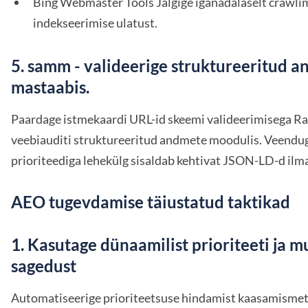
Bing Webmaster Tools Jälgige iganädalaselt crawlimi
indekseerimise ulatust.
5. samm - valideerige struktureeritud 
mastaabis.
Paardage istmekaardi URL-id skeemi valideerimisega Ra
veebiauditi struktureeritud andmete moodulis. Veenduge
prioriteediga lehekülg sisaldab kehtivat JSON-LD-d ilma
AEO tugevdamise täiustatud taktikad
1. Kasutage dünaamilist prioriteeti ja 
sagedust
Automatiseerige prioriteetsuse hindamist kaasamismetri