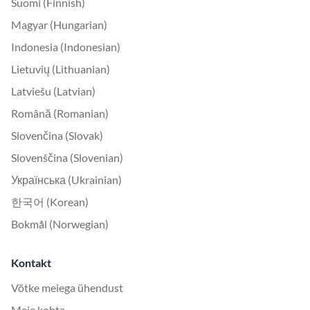
Suomi (Finnish)
Magyar (Hungarian)
Indonesia (Indonesian)
Lietuvių (Lithuanian)
Latviešu (Latvian)
Română (Romanian)
Slovenčina (Slovak)
Slovenščina (Slovenian)
Українська (Ukrainian)
한국어 (Korean)
Bokmål (Norwegian)
Kontakt
Võtke meiega ühendust
Meie kohta