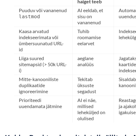
haiget teeb
Puuduv või vananenud
AI eeldab, et
Automat
sisu on
uuendu
lastmod
vananenud
Kaasa arvatud
Tuhib
Indekse
indekseerimata või
roomamise
lehekülg
ümbersuunatud URL-
eelarvet
id
Liiga suured
aeglane
Jagatak
sitemapsid (> 50k URL-
analüüs
kaartid
i)
indeksee
Mitte-kanooniliste
Tekitab
Sisaldab
duplikaatide
üksuste
kanoonil
ignoreerimine
segadust
Prioriteedi
AI ei näe,
Reastage
uuendamata jätmine
millised
ja ajako
leheküljed on
igakuise
olulised