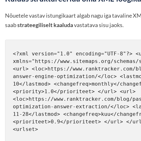
Nõuetele vastav istungikaart algab nagu iga tavaline XML
saab
strateegiliselt kaaluda
vastatava sisu jaoks.
<?xml version="1.0" encoding="UTF-8"?> <u
xmlns="https://www.sitemaps.org/schemas/s
<url> <loc>https://www.ranktracker.com/b
answer-engine-optimization/</loc> <lastm
10</lastmod> <changefreq>monthly</changef
<priority>1.0</prioriteet> </url> <url> 
<loc>https://www.ranktracker.com/blog/pa
optimization-answer-extraction/</loc> <l
11-28</lastmod> <changefreq>kuu</changefr
<prioriteet>0.9</prioriteet> </url> </url
<urlset>