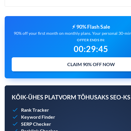
⚡ 90% Flash Sale
90% off your first month on monthly plans. Your personal 30-minu
OFFER ENDS IN:
00
:
29
:
44
CLAIM 90% OFF NOW
KÕIK-ÜHES PLATVORM TÕHUSAKS SEO-KS
Rank Tracker
Keyword Finder
SERP Checker
Backlink Checker