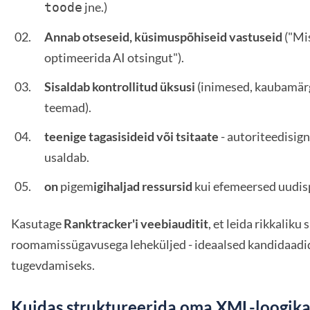
jne.)
toode
Annab otseseid, küsimuspõhiseid vastuseid
("Mi
optimeerida AI otsingut").
Sisaldab kontrollitud üksusi
(inimesed, kaubamärgi
teemad).
teenige tagasisideid või tsitaate
- autoriteedisign
usaldab.
on
pigem
igihaljad ressursid
kui efemeersed uudis
Kasutage
Ranktracker'i veebiauditit
, et leida rikkaliku
roomamissügavusega leheküljed - ideaalsed kandidaad
tugevdamiseks.
Kuidas struktureerida oma XML-loogika