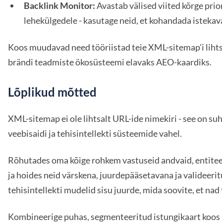
Backlink Monitor:
Avastab välised viited kõrge prio
lehekülgedele - kasutage neid, et kohandada istekav
Koos muudavad need tööriistad teie XML-sitemap'i lihtsa
brändi teadmiste ökosüsteemi elavaks AEO-kaardiks.
Lõplikud mõtted
XML-sitemap ei ole lihtsalt URL-ide nimekiri - see on suh
veebisaidi ja tehisintellekti süsteemide vahel.
Rõhutades oma kõige rohkem vastuseid andvaid, entitee
ja hoides neid värskena, juurdepääsetavana ja valideeri
tehisintellekti mudelid sisu juurde, mida soovite, et nad 
Kombineerige puhas, segmenteeritud istungikaart koos