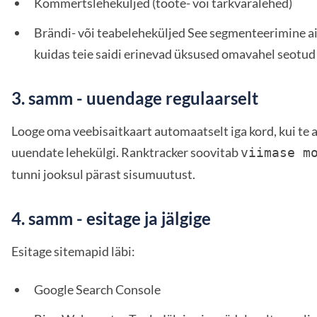
Kommertsleheküljed (toote- või tarkvaralehed)
Brändi- või teabeleheküljed See segmenteerimine ai
kuidas teie saidi erinevad üksused omavahel seotud
3. samm - uuendage regulaarselt
Looge oma veebisaitkaart automaatselt iga kord, kui te 
uuendate lehekülgi. Ranktracker soovitab
viimase m
tunni jooksul pärast sisumuutust.
4. samm - esitage ja jälgige
Esitage sitemapid läbi:
Google Search Console