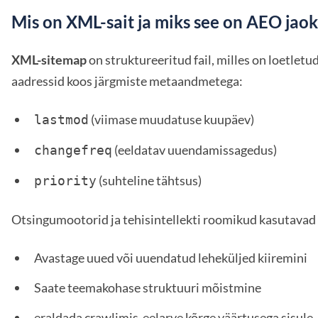
Mis on XML-sait ja miks see on AEO jaoks
XML-sitemap
on struktureeritud fail, milles on loetletu
aadressid koos järgmiste metaandmetega:
(viimase muudatuse kuupäev)
lastmod
(eeldatav uuendamissagedus)
changefreq
(suhteline tähtsus)
priority
Otsingumootorid ja tehisintellekti roomikud kasutavad 
Avastage uued või uuendatud leheküljed kiiremini
Saate teemakohase struktuuri mõistmine
eraldada crawlimis-eelarve kõrge väärtusega sisule