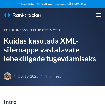
⚡ Flash Sale — 90% off your first month
⏳
00
:
29
:
44
→
TEHNILINE VOLITATUD ETTEVÕTJA
Kuidas kasutada XML-
sitemappe vastatavate
lehekülgede tugevdamiseks
•
•
Oct 13, 2025
4 min read
Intro