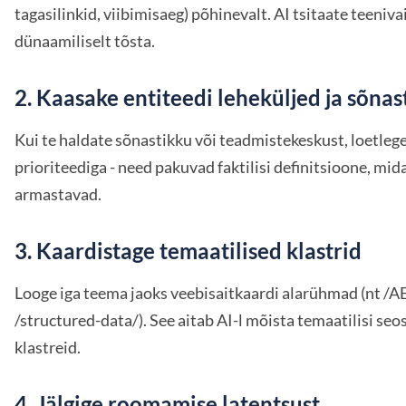
tagasilinkid, viibimisaeg) põhinevalt. AI tsitaate teeniva
dünaamiliselt tõsta.
2. Kaasake entiteedi leheküljed ja sõnas
Kui te haldate sõnastikku või teadmistekeskust, loetleg
prioriteediga - need pakuvad faktilisi definitsioone, mi
armastavad.
3. Kaardistage temaatilised klastrid
Looge iga teema jaoks veebisaitkaardi alarühmad (nt /AE
/structured-data/). See aitab AI-l mõista temaatilisi seos
klastreid.
4. Jälgige roomamise latentsust