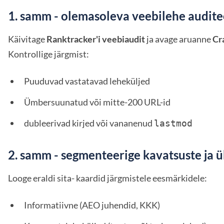
1. samm - olemasoleva veebilehe audit
Käivitage
Ranktracker'i veebiaudit
ja avage aruanne
Cr
Kontrollige järgmist:
Puuduvad vastatavad leheküljed
Ümbersuunatud või mitte-200 URL-id
dubleerivad kirjed või vananenud
lastmod 
2. samm - segmenteerige kavatsuste ja ü
Looge eraldi sita- kaardid järgmistele eesmärkidele:
Informatiivne (AEO juhendid, KKK)