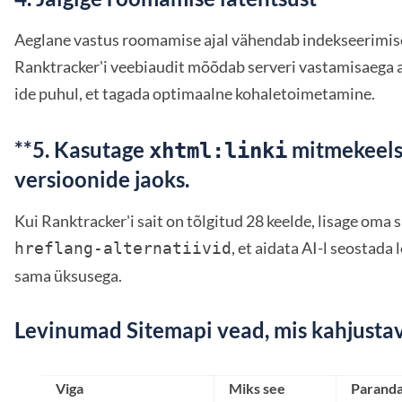
Aeglane vastus roomamise ajal vähendab indekseerimis
Ranktracker'i veebiaudit mõõdab serveri vastamisaega
ide puhul, et tagada optimaalne kohaletoimetamine.
**5. Kasutage
mitmekeels
xhtml:linki
versioonide jaoks.
Kui Ranktracker'i sait on tõlgitud 28 keelde, lisage oma
, et aidata AI-l seostada 
hreflang-alternatiivid
sama üksusega.
Levinumad Sitemapi vead, mis kahjust
Viga
Miks see
Parand