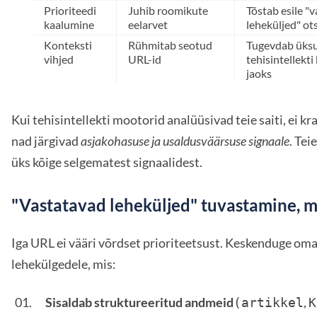
Prioriteedi
Juhib roomikute
Tõstab esile "
kaalumine
eelarvet
leheküljed" ot
Konteksti
Rühmitab seotud
Tugevdab üksu
vihjed
URL-id
tehisintellekt
jaoks
Kui tehisintellekti mootorid analüüsivad teie saiti, ei kraa
nad järgivad
asjakohasuse ja usaldusväärsuse signaale
. Te
üks kõige selgematest signaalidest.
"Vastatavad leheküljed" tuvastamine, m
Iga URL ei vääri võrdset prioriteetsust. Keskenduge oma
lehekülgedele, mis:
Sisaldab struktureeritud andmeid
,
(artikkel
K