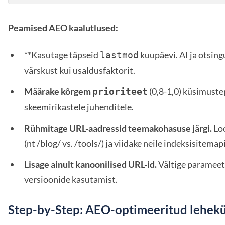
Peamised AEO kaalutlused:
**Kasutage täpseid
kuupäevi. AI ja otsin
lastmod
värskust kui usaldusfaktorit.
Määrake kõrgem
(0,8-1,0) küsimuste
prioriteet
skeemirikastele juhenditele.
Rühmitage URL-aadressid teemakohasuse järgi.
Loo
(nt /blog/ vs. /tools/) ja viidake neile indeksisitemapi
Lisage ainult kanoonilised URL-id.
Vältige parameetr
versioonide kasutamist.
Step-by-Step: AEO-optimeeritud lehekü