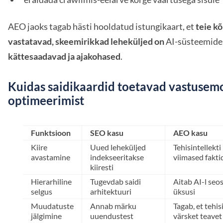
AEO jaoks tagab hästi hooldatud istungikaart, et
teie k
vastatavad, skeemirikkad leheküljed on
AI-süsteemide
kättesaadavad ja ajakohased
.
Kuidas saidikaardid toetavad vastusem
optimeerimist
Funktsioon
SEO kasu
AEO kasu
Kiire
Uued leheküljed
Tehisintellekt
avastamine
indekseeritakse
viimased fakti
kiiresti
Hierarhiline
Tugevdab saidi
Aitab AI-l seo
selgus
arhitektuuri
üksusi
Muudatuste
Annab märku
Tagab, et tehis
jälgimine
uuendustest
värsket teavet