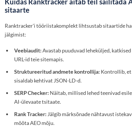
Kuidas Ranktracker aitab teil säilitada 
sitaarte
Ranktracker'i tööriistakomplekt lihtsustab sitaartide h
jälgimist:
Veebiaudit:
Avastab puuduvad leheküljed, katkised 
URL-id teie sitemapis.
Struktureeritud andmete kontrollija:
Kontrollib, et
sisaldab kehtivat JSON-LD-d.
SERP Checker:
Näitab, millised lehed teenivad esil
AI-ülevaate tsitaate.
Rank Tracker:
Jälgib märksõnade nähtavust istekav
mõõta AEO mõju.