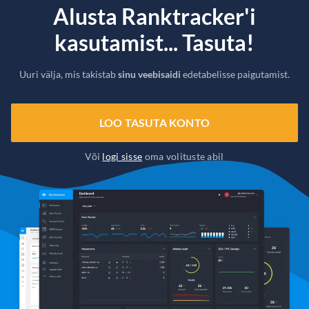
Alusta Ranktracker'i
kasutamist... Tasuta!
Uuri välja, mis takistab
sinu veebisaidi
edetabelisse paigutamist.
LOO TASUTA KONTO
Või
logi sisse
oma volituste abil