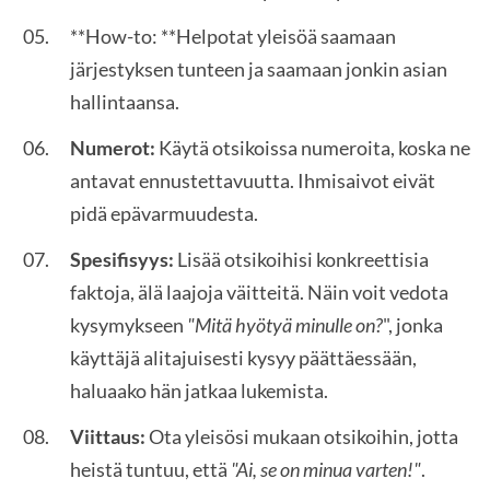
**How-to: **Helpotat yleisöä saamaan
järjestyksen tunteen ja saamaan jonkin asian
hallintaansa.
Numerot:
Käytä otsikoissa numeroita, koska ne
antavat ennustettavuutta. Ihmisaivot eivät
pidä epävarmuudesta.
Spesifisyys:
Lisää otsikoihisi konkreettisia
faktoja, älä laajoja väitteitä. Näin voit vedota
kysymykseen
"Mitä hyötyä minulle on?
", jonka
käyttäjä alitajuisesti kysyy päättäessään,
haluaako hän jatkaa lukemista.
Viittaus:
Ota yleisösi mukaan otsikoihin, jotta
heistä tuntuu, että
"Ai, se on minua varten!"
.