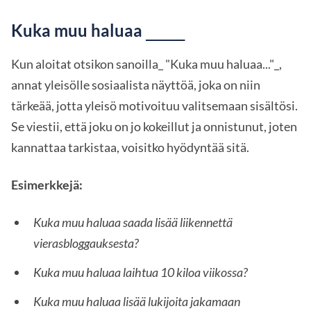
Kuka muu haluaa
____
Kun aloitat otsikon sanoilla_ "Kuka muu haluaa..."_,
annat yleisölle sosiaalista näyttöä, joka on niin
tärkeää, jotta yleisö motivoituu valitsemaan sisältösi.
Se viestii, että joku on jo kokeillut ja onnistunut, joten
kannattaa tarkistaa, voisitko hyödyntää sitä.
Esimerkkejä:
Kuka muu haluaa saada lisää liikennettä
vierasbloggauksesta?
Kuka muu haluaa laihtua 10 kiloa viikossa?
Kuka muu haluaa lisää lukijoita jakamaan