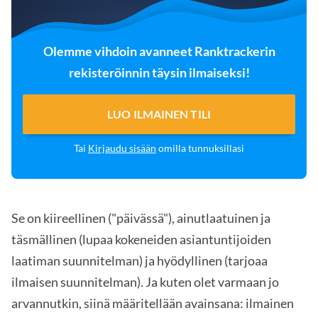
Olemme vihdoin avanneet Ranktrackerin
rekisteröinnin täysin ilmaiseksi!
LUO ILMAINEN TILI
Tai
Kirjaudu sisään
omilla tunnuksillasi
Se on kiireellinen ("päivässä"), ainutlaatuinen ja
täsmällinen (lupaa kokeneiden asiantuntijoiden
laatiman suunnitelman) ja hyödyllinen (tarjoaa
ilmaisen suunnitelman). Ja kuten olet varmaan jo
arvannutkin, siinä määritellään avainsana: ilmainen