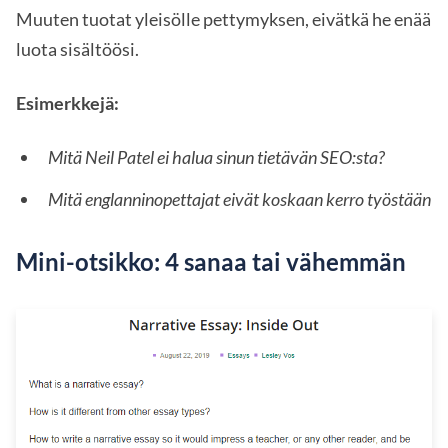
Muuten tuotat yleisölle pettymyksen, eivätkä he enää
luota sisältöösi.
Esimerkkejä:
Mitä Neil Patel ei halua sinun tietävän SEO:sta?
Mitä englanninopettajat eivät koskaan kerro työstään
Mini-otsikko: 4 sanaa tai vähemmän