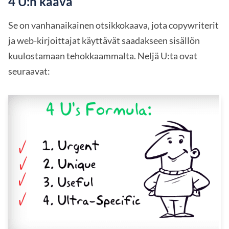
4 U:n kaava
Se on vanhanaikainen otsikkokaava, jota copywriterit
ja web-kirjoittajat käyttävät saadakseen sisällön
kuulostamaan tehokkaammalta. Neljä U:ta ovat
seuraavat: