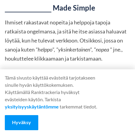
Made Simple
___________
Ihmiset rakastavat nopeita ja helppoja tapoja
ratkaista ongelmansa, ja sitä he itse asiassa haluavat
löytää, kun he tulevat verkkoon. Otsikkosi, jossa on
sanoja kuten
"helppo", "yksinkertainen", "nopea
" jne.,
houkuttelee klikkaamaan ja tarkistamaan.
Vaihtoehtoisia kaavoja kokeilla täällä:
Tämä sivusto käyttää evästeitä tarjotakseen
sinulle hyvän käyttökokemuksen.
5 minuuttia parempaan
_____________
Käyttämällä Ranktrackeria hyväksyt
evästeiden käytön. Tarkista
The Lazy
Way to
________
_________
yksityisyyskäytäntömme
tarkemmat tiedot.
Tässä on nopea tapa
_____________
Hyväksy
Esimerkiksi: