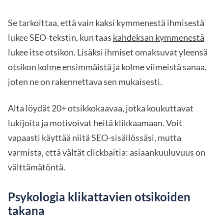
Se tarkoittaa, että vain kaksi kymmenestä ihmisestä
lukee SEO-tekstin, kun taas
kahdeksan kymmenestä
lukee itse otsikon. Lisäksi ihmiset omaksuvat yleensä
otsikon
kolme ensimmäistä
ja kolme viimeistä sanaa,
joten ne on rakennettava sen mukaisesti.
Alta löydät 20+ otsikkokaavaa, jotka koukuttavat
lukijoita ja motivoivat heitä klikkaamaan. Voit
vapaasti käyttää niitä SEO-sisällössäsi, mutta
varmista, että vältät clickbaitia: asiaankuuluvuus on
välttämätöntä.
Psykologia klikattavien otsikoiden
takana