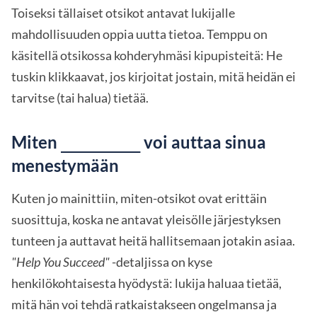
Toiseksi tällaiset otsikot antavat lukijalle
mahdollisuuden oppia uutta tietoa. Temppu on
käsitellä otsikossa kohderyhmäsi kipupisteitä: He
tuskin klikkaavat, jos kirjoitat jostain, mitä heidän ei
tarvitse (tai halua) tietää.
Miten
voi auttaa sinua
________
menestymään
Kuten jo mainittiin, miten-otsikot ovat erittäin
suosittuja, koska ne antavat yleisölle järjestyksen
tunteen ja auttavat heitä hallitsemaan jotakin asiaa.
"Help You Succeed"
-detaljissa on kyse
henkilökohtaisesta hyödystä: lukija haluaa tietää,
mitä hän voi tehdä ratkaistakseen ongelmansa ja