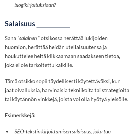
blogikirjoituksiaan?
Salaisuus
________
Sana
"salainen
" otsikossa herättää lukijoiden
huomion, herättää heidän uteliaisuutensa ja
houkuttelee heitä klikkaamaan saadakseen tietoa,
joka ei ole tarkoitettu kaikille.
Tämä otsikko sopii täydellisesti käytettäväksi, kun
jaat oivalluksia, harvinaisia tekniikoita tai strategioita
tai käytännön vinkkejä, joista voi olla hyötyä yleisölle.
Esimerkkejä:
SEO-tekstin kirjoittamisen salaisuus, joka tuo