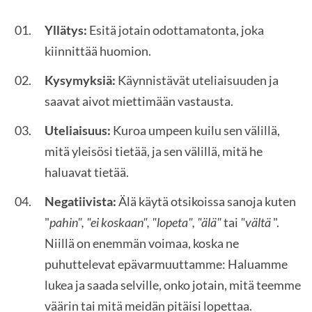
Yllätys:
Esitä jotain odottamatonta, joka
kiinnittää huomion.
Kysymyksiä:
Käynnistävät uteliaisuuden ja
saavat aivot miettimään vastausta.
Uteliaisuus:
Kuroa umpeen kuilu sen välillä,
mitä yleisösi tietää, ja sen välillä, mitä he
haluavat tietää.
Negatiivista:
Älä käytä otsikoissa sanoja kuten
"
pahin", "ei koskaan", "lopeta", "älä"
tai
"vältä
".
Niillä on enemmän voimaa, koska ne
puhuttelevat epävarmuuttamme: Haluamme
lukea ja saada selville, onko jotain, mitä teemme
väärin tai mitä meidän pitäisi lopettaa.