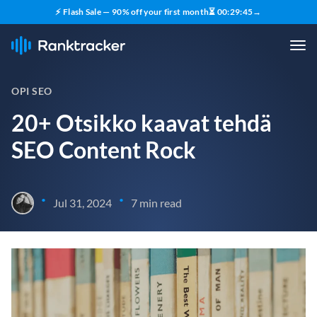
⚡ Flash Sale — 90% off your first month
⏳
00
:
29
:
43
→
OPI SEO
20+ Otsikko kaavat tehdä
SEO Content Rock
•
•
Jul 31, 2024
7 min read