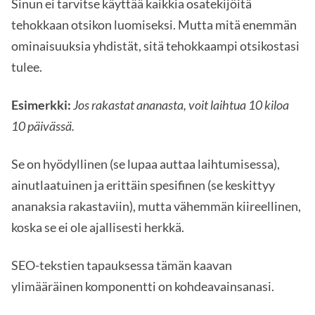
Sinun ei tarvitse käyttää kaikkia osatekijöitä
tehokkaan otsikon luomiseksi. Mutta mitä enemmän
ominaisuuksia yhdistät, sitä tehokkaampi otsikostasi
tulee.
Esimerkki:
Jos rakastat ananasta, voit laihtua 10 kiloa
10 päivässä.
Se on hyödyllinen (se lupaa auttaa laihtumisessa),
ainutlaatuinen ja erittäin spesifinen (se keskittyy
ananaksia rakastaviin), mutta vähemmän kiireellinen,
koska se ei ole ajallisesti herkkä.
SEO-tekstien tapauksessa tämän kaavan
ylimääräinen komponentti on kohdeavainsanasi.