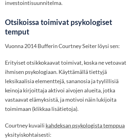
investointisuunnitelma.
Otsikoissa toimivat psykologiset
temput
Vuonna 2014 Bufferin Courtney Seiter löysi sen:
Erityiset otsikkokaavat toimivat, koska ne vetoavat
ihmisen psykologiaan. Käyttämällä tiettyjä
leksikaalisia elementtejä, sananosia ja tyylillisiä
keinoja kirjoittaja aktivoi aivojen alueita, jotka
vastaavat elämyksistä, ja motivoi näin lukijoita
toimimaan (klikkaa lisätietoja).
Courtney kuvaili
kahdeksan psykologista temppua
yksityiskohtaisesti: