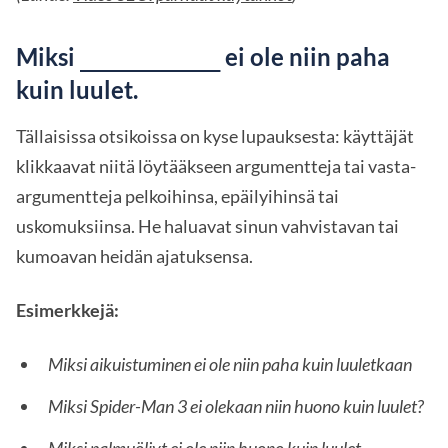
Miksi
ei ole niin paha
__________
kuin luulet.
Tällaisissa otsikoissa on kyse lupauksesta: käyttäjät
klikkaavat niitä löytääkseen argumentteja tai vasta-
argumentteja pelkoihinsa, epäilyihinsä tai
uskomuksiinsa. He haluavat sinun vahvistavan tai
kumoavan heidän ajatuksensa.
Esimerkkejä:
Miksi aikuistuminen ei ole niin paha kuin luuletkaan
Miksi Spider-Man 3 ei olekaan niin huono kuin luulet?
Miksi palmuöljyt ei ole niin huono kuin luulet