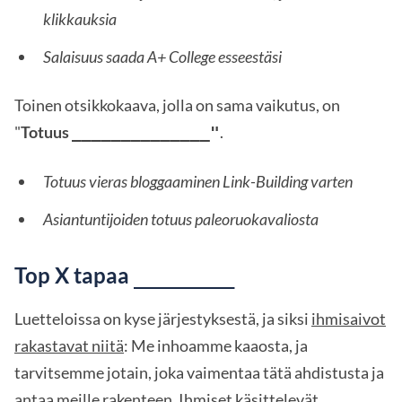
klikkauksia
Salaisuus saada A+ College esseestäsi
Toinen otsikkokaava, jolla on sama vaikutus, on
"
Totuus
.
______________"
Totuus vieras bloggaaminen Link-Building varten
Asiantuntijoiden totuus paleoruokavaliosta
Top X tapaa
________
Luetteloissa on kyse järjestyksestä, ja siksi
ihmisaivot
rakastavat niitä
: Me inhoamme kaaosta, ja
tarvitsemme jotain, joka vaimentaa tätä ahdistusta ja
antaa meille rakenteen. Ihmiset käsittelevät