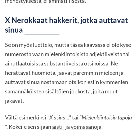
menestyksestä, ei ammatillisesta.
X Nerokkaat hakkerit, jotka auttavat
sinua
________
Se on myös luettelo, mutta tässä kaavassa ei ole kyse
numerosta vaan mielenkiintoisista adjektiiveista tai
ainutlaatuisista substantiiveista otsikoissa: Ne
herättävät huomiota, jäävät paremmin mieleen ja
auttavat sinua nostamaan otsikon esiin kymmenien
samannäköisten sisältöjen joukosta, joita muut
jakavat.
Vältä esimerkiksi
"X asiaa..."
tai
"Mielenkiintoisia tapoja
". Kokeile sen sijaan
aisti-
ja
voimasanoja
.