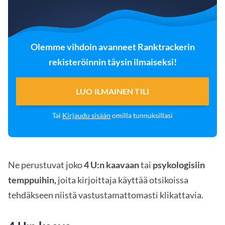
Olemme vihdoin avanneet Ranktrackerin
rekisteröinnin täysin ilmaiseksi!
LUO ILMAINEN TILI
Tai
Kirjaudu sisään
omilla tunnuksillasi
Ne perustuvat joko
4 U:n kaavaan
tai
psykologisiin
temppuihin,
joita kirjoittaja käyttää otsikoissa
tehdäkseen niistä vastustamattomasti klikattavia.