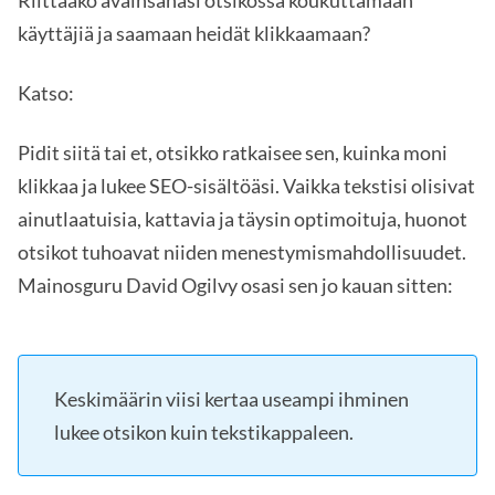
Riittääkö avainsanasi otsikossa koukuttamaan
käyttäjiä ja saamaan heidät klikkaamaan?
Katso:
Pidit siitä tai et, otsikko ratkaisee sen, kuinka moni
klikkaa ja lukee SEO-sisältöäsi. Vaikka tekstisi olisivat
ainutlaatuisia, kattavia ja täysin optimoituja, huonot
otsikot tuhoavat niiden menestymismahdollisuudet.
Mainosguru David Ogilvy osasi sen jo kauan sitten:
Keskimäärin viisi kertaa useampi ihminen
lukee otsikon kuin tekstikappaleen.