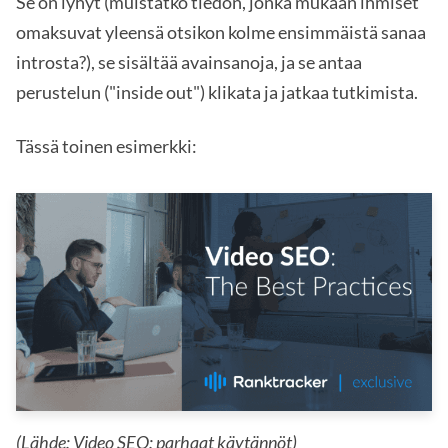
Se on lyhyt (muistatko tiedon, jonka mukaan ihmiset
omaksuvat yleensä otsikon kolme ensimmäistä sanaa
introsta?), se sisältää avainsanoja, ja se antaa
perustelun ("inside out") klikata ja jatkaa tutkimista.
Tässä toinen esimerkki:
(Lähde:
Video SEO: parhaat käytännöt
)