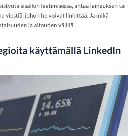
istyötä sisällön laatimisessa, antaa lainauksen tai
 viestiä, johon he voivat linkittää. Ja mikä
htaisuuden ja aitouden välillä.
tegioita käyttämällä LinkedIn