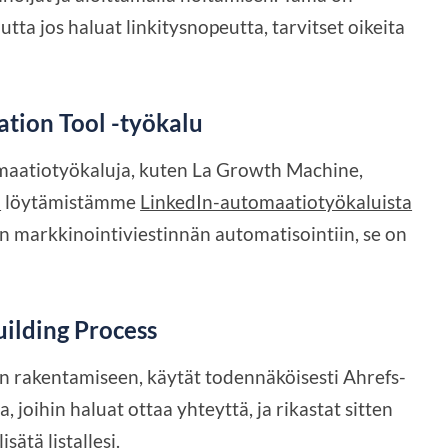
tta jos haluat linkitysnopeutta, tarvitset oikeita
tion Tool -työkalu
aatiotyökaluja, kuten La Growth Machine,
a
löytämistämme
LinkedIn-automaatiotyökaluista
en markkinointiviestinnän automatisointiin, se on
uilding Process
n rakentamiseen, käytät todennäköisesti Ahrefs-
 joihin haluat ottaa yhteyttä, ja rikastat sitten
sätä listallesi.