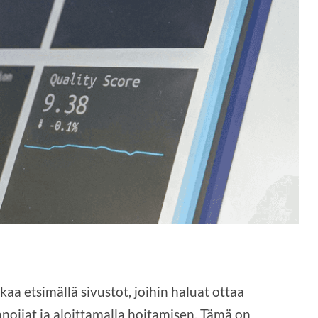
aa etsimällä sivustot, joihin haluat ottaa
nnoijat ja aloittamalla hoitamisen. Tämä on