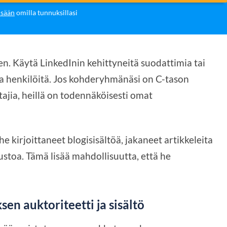
isään
omilla tunnuksillasi
n. Käytä LinkedInin kehittyneitä suodattimia tai
via henkilöitä. Jos kohderyhmänäsi on C-tason
stajia, heillä on todennäköisesti omat
he kirjoittaneet blogisisältöä, jakaneet artikkeleita
vustoa. Tämä lisää mahdollisuutta, että he
en auktoriteetti ja sisältö