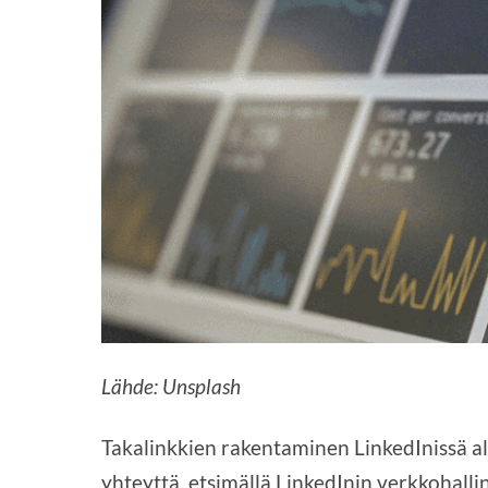
Lähde: Unsplash
Takalinkkien rakentaminen LinkedInissä alk
yhteyttä, etsimällä LinkedInin verkkohalli