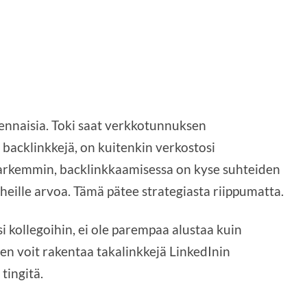
lennaisia. Toki saat verkkotunnuksen
t backlinkkejä, on kuitenkin verkostosi
tarkemmin, backlinkkaamisessa on kyse suhteiden
 heille arvoa. Tämä pätee strategiasta riippumatta.
i kollegoihin, ei ole parempaa alustaa kuin
en voit rakentaa takalinkkejä LinkedInin
tingitä.