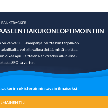
A RANKTRACKER
KAASEEN HAKUKONEOPTIMOINTIIN
a on vahva SEO-kampanja. Mutta kun tarjolla on
kniikoita, voi olla vaikea tietää, mistä aloittaa.
uuri oikea apu. Esittelen Ranktracker all-in-one -
okasta SEO:ta varten.
ckerin rekisteröinnin täysin ilmaiseksi!
ILMAINEN TILI