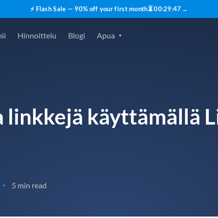
⚡ Flash Sale — 90% off your first month
⏳
00
:
29
:
45
→
ii
Hinnoittelu
Blogi
Apua
 linkkejä käyttämällä 
5 min read
•