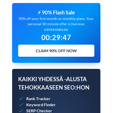
⚡ 90% Flash Sale
90% off your first month on monthly plans. Your
personal 30-minute offer is live now.
OFFER ENDS IN:
00
:
29
:
45
CLAIM 90% OFF NOW
KAIKKI YHDESSÄ -ALUSTA
TEHOKKAASEEN SEO:HON
Rank Tracker
Keyword Finder
SERP Checker