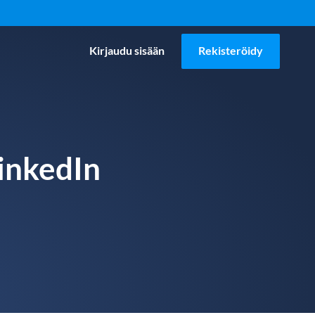
Kirjaudu sisään
Rekisteröidy
LinkedIn