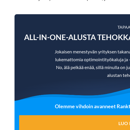
TAPA
ALL-IN-ONE-ALUSTA TEHOK
Jokaisen menestyvän yrityksen takan
lukemattomia optimointityökaluja ja -te
No, älä pelkää enää, sillä minulla on j
alustan teh
Olemme vihdoin avanneet Ranktra
LUO 