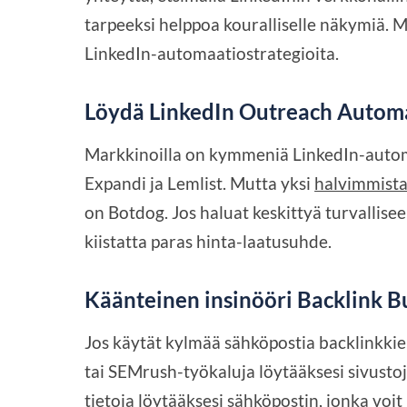
tarpeeksi helppoa kouralliselle näkymiä. Mu
LinkedIn-automaatiostrategioita.
Löydä LinkedIn Outreach Automa
Markkinoilla on kymmeniä LinkedIn-autom
Expandi ja Lemlist. Mutta yksi
halvimmist
on Botdog. Jos haluat keskittyä turvallise
kiistatta paras hinta-laatusuhde.
Käänteinen insinööri Backlink B
Jos käytät kylmää sähköpostia backlinkkie
tai SEMrush-työkaluja löytääksesi sivustoja,
tietoja löytääksesi sähköpostin, jonka voit li