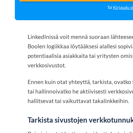
Tai
Kirjaudu s
LinkedInissä voit mennä suoraan lähteesee
Boolen logiikkaa löytääksesi alallesi sopi
potentiaalisia asiakkaita tai yritysten omi
verkkosivustot.
Ennen kuin otat yhteyttä, tarkista, ovatko 
tai hallinnoivatko he aktiivisesti verkkosi
hallitsevat tai vaikuttavat takalinkkeihin.
Tarkista sivustojen verkkotunnuks