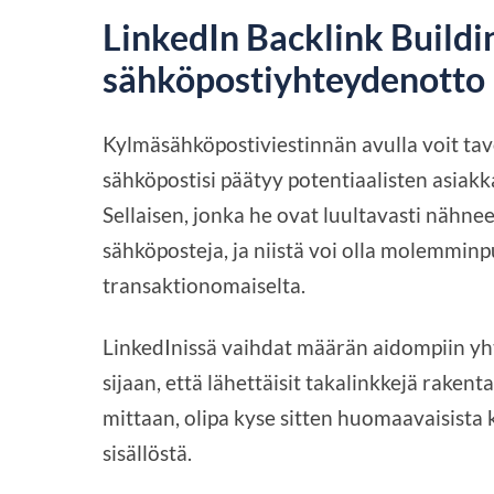
LinkedIn Backlink Buildi
sähköpostiyhteydenotto
Kylmäsähköpostiviestinnän avulla voit tav
sähköpostisi päätyy potentiaalisten asiak
Sellaisen, jonka he ovat luultavasti nähne
sähköposteja, ja niistä voi olla molemminpu
transaktionomaiselta.
LinkedInissä vaihdat määrän aidompiin yhte
sijaan, että lähettäisit takalinkkejä raken
mittaan, olipa kyse sitten huomaavaisista
sisällöstä.