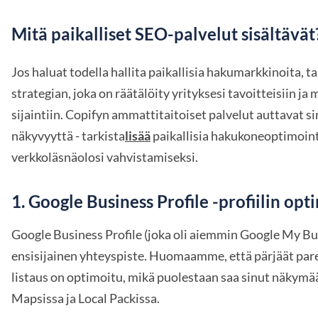
Mitä paikalliset SEO-palvelut sisältävät
Jos haluat todella hallita paikallisia hakumarkkinoita, t
strategian, joka on räätälöity yrityksesi tavoitteisiin ja
sijaintiin. Copifyn ammattitaitoiset palvelut auttavat 
näkyvyyttä - tarkista
lisää
paikallisia hakukoneoptimoint
verkkoläsnäolosi vahvistamiseksi.
1.
Google Business Profile -profiilin opt
Google Business Profile (joka oli aiemmin Google My Bu
ensisijainen yhteyspiste. Huomaamme, että pärjäät pa
listaus on optimoitu, mikä puolestaan saa sinut näkym
Mapsissa ja Local Packissa.