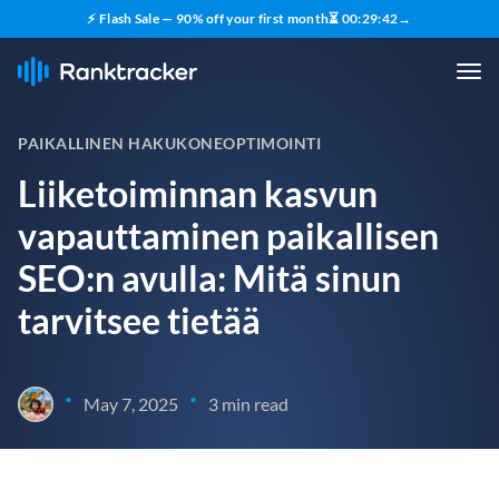
⚡ Flash Sale — 90% off your first month
⏳
00
:
29
:
41
→
PAIKALLINEN HAKUKONEOPTIMOINTI
Liiketoiminnan kasvun
vapauttaminen paikallisen
SEO:n avulla: Mitä sinun
tarvitsee tietää
•
•
May 7, 2025
3 min read