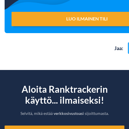
LUO ILMAINEN TILI
Jaa
:
Aloita Ranktrackerin
käyttö... ilmaiseksi!
Selvitä, mikä estää
verkkosivustoasi
sijoittumasta.