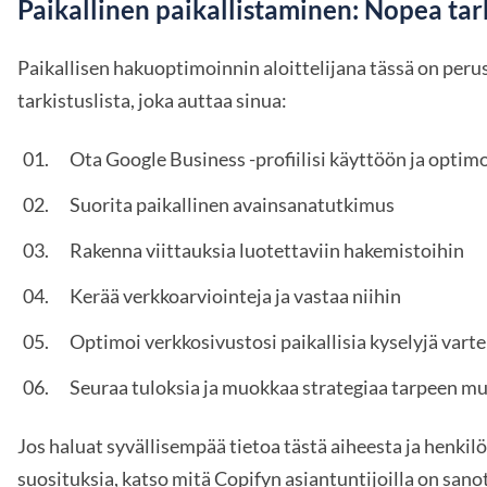
Paikallinen paikallistaminen: Nopea tark
Paikallisen hakuoptimoinnin aloittelijana tässä on pe
tarkistuslista, joka auttaa sinua:
Ota Google Business -profiilisi käyttöön ja optimo
Suorita paikallinen avainsanatutkimus
Rakenna viittauksia luotettaviin hakemistoihin
Kerää verkkoarviointeja ja vastaa niihin
Optimoi verkkosivustosi paikallisia kyselyjä vart
Seuraa tuloksia ja muokkaa strategiaa tarpeen m
Jos haluat syvällisempää tietoa tästä aiheesta ja henkil
suosituksia, katso mitä Copifyn asiantuntijoilla on sano