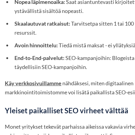
Nopea läpimenoaika:
Saat asiantuntevasti kirjoite
ystävällistä sisältöä nopeasti.
Skaalautuvat ratkaisut:
Tarvitsetpa sitten 1 tai 100 
resurssit.
Avoin hinnoittelu:
Tiedä mistä maksat - ei yllätyksiä
End-to-End-palvelut:
SEO-kampanjoihin: Blogeista j
täydellisiin SEO-kampanjoihin.
Käy verkkosivuillamme
nähdäksesi, miten digitaalinen
markkinointitoimistomme voi lisätä paikallista SEO-esi
Yleiset paikalliset SEO virheet välttää
Monet yritykset tekevät parhaissa aikeissa vakavia virhe