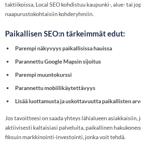
taktiikoissa, Local SEO kohdistuu kaupunki-, alue- tai jo
naapurustokohtaisiin kohderyhmiin.
Paikallisen SEO:n tärkeimmät edut:
Parempi näkyvyys paikallisissa hauissa
Parannettu Google Mapsin sijoitus
Parempi muuntokurssi
Parannettu mobiilikäytettävyys
Lisää luottamusta ja uskottavuutta paikallisten ar
Jos tavoitteesi on saada yhteys lähialueen asiakkaisiin, 
aktiivisesti kaltaisiasi palveluita, paikallinen hakukone
fiksuin markkinointi-investointi, jonka voit tehdä.