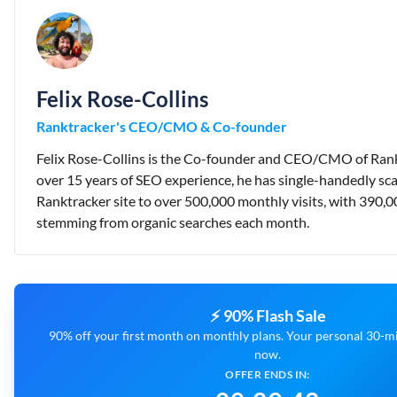
Felix Rose-Collins
Ranktracker's CEO/CMO & Co-founder
Felix Rose-Collins is the Co-founder and CEO/CMO of Rank
over 15 years of SEO experience, he has single-handedly sca
Ranktracker site to over 500,000 monthly visits, with 390,0
stemming from organic searches each month.
⚡ 90% Flash Sale
90% off your first month on monthly plans. Your personal 30-min
now.
OFFER ENDS IN: