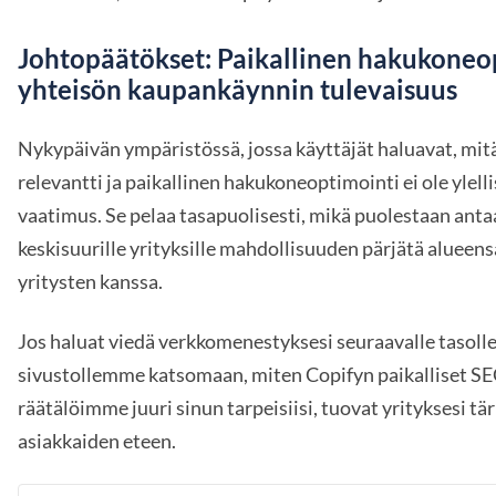
Johtopäätökset: Paikallinen hakukoneo
yhteisön kaupankäynnin tulevaisuus
Nykypäivän ympäristössä, jossa käyttäjät haluavat, mitä
relevantti ja paikallinen hakukoneoptimointi ei ole ylelli
vaatimus. Se pelaa tasapuolisesti, mikä puolestaan antaa
keskisuurille yrityksille mahdollisuuden pärjätä aluee
yritysten kanssa.
Jos haluat viedä verkkomenestyksesi seuraavalle tasolle
sivustollemme katsomaan, miten Copifyn paikalliset SEO
räätälöimme juuri sinun tarpeisiisi, tuovat yrityksesi t
asiakkaiden eteen.