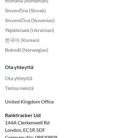
Română (Romanian)
Slovenčina (Slovak)
Slovenščina (Slovenian)
Українська (Ukrainian)
한국어 (Korean)
Bokmål (Norwegian)
Ota yhteyttä
Ota yhteyttä
Tietoa meistä
United Kingdom Office
Ranktracker Ltd
144A Clerkenwell Rd
London, EC1R 5DF
Company No: 08820809