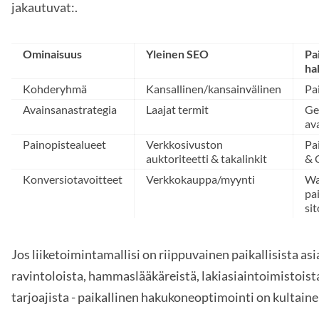
jakautuvat:.
Ominaisuus
Yleinen SEO
Pa
ha
Kohderyhmä
Kansallinen/kansainvälinen
Pa
Avainsanastrategia
Laajat termit
Ge
av
Painopistealueet
Verkkosivuston
Pai
auktoriteetti & takalinkit
& 
Konversiotavoitteet
Verkkokauppa/myynti
Wa
pai
si
Jos liiketoimintamallisi on riippuvainen paikallisista asi
ravintoloista, hammaslääkäreistä, lakiasiaintoimistoista
tarjoajista - paikallinen hakukoneoptimointi on kultaine