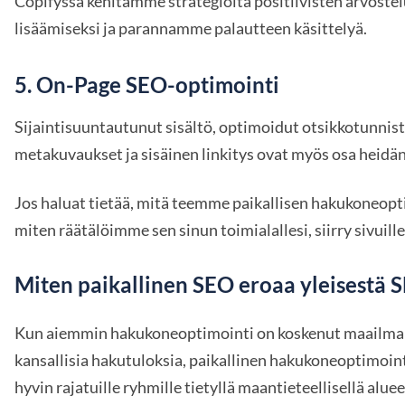
Copifyssa kehitämme strategioita positiivisten arvoste
lisäämiseksi ja parannamme palautteen käsittelyä.
5.
On-Page SEO-optimointi
Sijaintisuuntautunut sisältö, optimoidut otsikkotunnist
metakuvaukset ja sisäinen linkitys ovat myös osa heidän
Jos haluat tietää, mitä teemme paikallisen hakukoneopti
miten räätälöimme sen sinun toimialallesi, siirry sivuil
Miten paikallinen SEO eroaa yleisestä 
Kun aiemmin hakukoneoptimointi on koskenut maailmanl
kansallisia hakutuloksia, paikallinen hakukoneoptimoint
hyvin rajatuille ryhmille tietyllä maantieteellisellä aluee