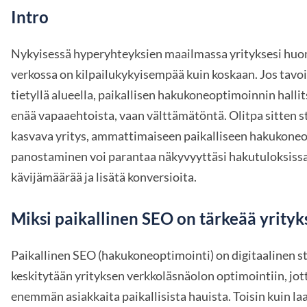
Intro
Nykyisessä hyperyhteyksien maailmassa yrityksesi hu
verkossa on kilpailukykyisempää kuin koskaan. Jos tavoi
tietyllä alueella, paikallisen hakukoneoptimoinnin halli
enää vapaaehtoista, vaan välttämätöntä. Olitpa sitten st
kasvava yritys, ammattimaiseen paikalliseen hakukone
panostaminen voi parantaa näkyvyyttäsi hakutuloksissa,
kävijämäärää ja lisätä konversioita.
Miksi paikallinen SEO on tärkeää yrityks
Paikallinen SEO (hakukoneoptimointi) on digitaalinen st
keskitytään yrityksen verkkoläsnäolon optimointiin, jott
enemmän asiakkaita paikallisista hauista. Toisin kuin la