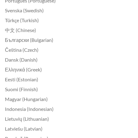
Português (Portuguese)
Svenska (Swedish)
Türkçe (Turkish)
中文 (Chinese)
Български (Bulgarian)
Čeština (Czech)
Dansk (Danish)
Ελληνικά (Greek)
Eesti (Estonian)
Suomi (Finnish)
Magyar (Hungarian)
Indonesia (Indonesian)
Lietuvių (Lithuanian)
Latviešu (Latvian)