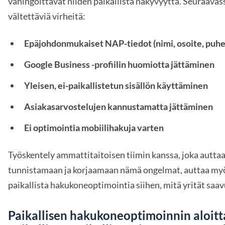
vahingoittavat niiden paikallista näkyvyyttä. Seuraava
vältettäviä virheitä:
Epäjohdonmukaiset NAP-tiedot (nimi, osoite, puhe
Google Business -profiilin huomiotta jättäminen
Yleisen, ei-paikallistetun sisällön käyttäminen
Asiakasarvostelujen kannustamatta jättäminen
Ei optimointia mobiilihakuja varten
Työskentely ammattitaitoisen tiimin kanssa, joka autta
tunnistamaan ja korjaamaan nämä ongelmat, auttaa m
paikallista hakukoneoptimointia siihen, mitä yrität saav
Paikallisen hakukoneoptimoinnin aloit