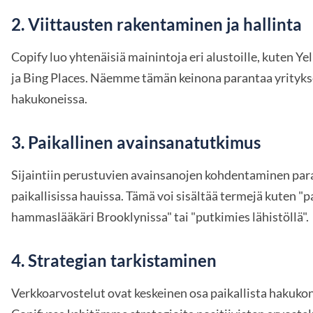
2.
Viittausten rakentaminen ja hallinta
Copify luo yhtenäisiä mainintoja eri alustoille, kuten Yel
ja Bing Places. Näemme tämän keinona parantaa yritykse
hakukoneissa.
3.
Paikallinen avainsanatutkimus
Sijaintiin perustuvien avainsanojen kohdentaminen para
paikallisissa hauissa. Tämä voi sisältää termejä kuten "p
hammaslääkäri Brooklynissa" tai "putkimies lähistöllä".
4.
Strategian tarkistaminen
Verkkoarvostelut ovat keskeinen osa paikallista hakuko