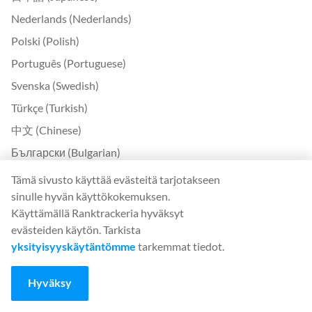
Nederlands (Nederlands)
Polski (Polish)
Português (Portuguese)
Svenska (Swedish)
Türkçe (Turkish)
中文 (Chinese)
Български (Bulgarian)
Čeština (Czech)
Tämä sivusto käyttää evästeitä tarjotakseen
sinulle hyvän käyttökokemuksen.
Dansk (Danish)
Käyttämällä Ranktrackeria hyväksyt
Ελληνικά (Greek)
evästeiden käytön. Tarkista
Eesti (Estonian)
yksityisyyskäytäntömme
tarkemmat tiedot.
Suomi (Finnish)
Hyväksy
Magyar (Hungarian)
Indonesia (Indonesian)