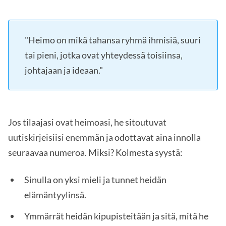
"Heimo on mikä tahansa ryhmä ihmisiä, suuri
tai pieni, jotka ovat yhteydessä toisiinsa,
johtajaan ja ideaan."
Jos tilaajasi ovat heimoasi, he sitoutuvat
uutiskirjeisiisi enemmän ja odottavat aina innolla
seuraavaa numeroa. Miksi? Kolmesta syystä:
Sinulla on yksi mieli ja tunnet heidän
elämäntyylinsä.
Ymmärrät heidän kipupisteitään ja sitä, mitä he