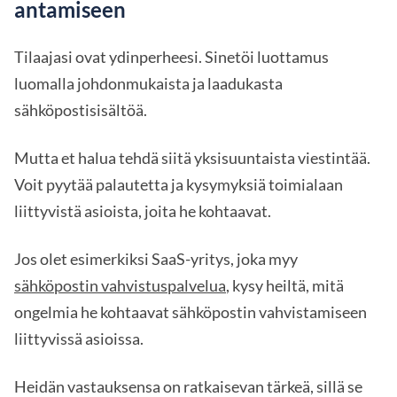
antamiseen
Tilaajasi ovat ydinperheesi. Sinetöi luottamus
luomalla johdonmukaista ja laadukasta
sähköpostisisältöä.
Mutta et halua tehdä siitä yksisuuntaista viestintää.
Voit pyytää palautetta ja kysymyksiä toimialaan
liittyvistä asioista, joita he kohtaavat.
Jos olet esimerkiksi SaaS-yritys, joka myy
sähköpostin vahvistuspalvelua
, kysy heiltä, mitä
ongelmia he kohtaavat sähköpostin vahvistamiseen
liittyvissä asioissa.
Heidän vastauksensa on ratkaisevan tärkeä, sillä se