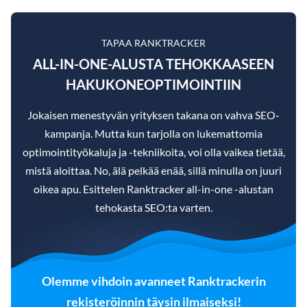
TAPAA RANKTRACKER
ALL-IN-ONE-ALUSTA TEHOKKAASEEN
HAKUKONEOPTIMOINTIIN
Jokaisen menestyvän yrityksen takana on vahva SEO-
kampanja. Mutta kun tarjolla on lukemattomia
optimointityökaluja ja -tekniikoita, voi olla vaikea tietää,
mistä aloittaa. No, älä pelkää enää, sillä minulla on juuri
oikea apu. Esittelen Ranktracker all-in-one -alustan
tehokasta SEO:ta varten.
Olemme vihdoin avanneet Ranktrackerin
rekisteröinnin täysin ilmaiseksi!