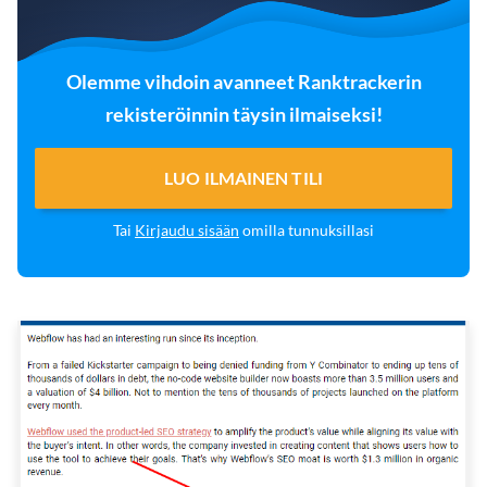
Olemme vihdoin avanneet Ranktrackerin
rekisteröinnin täysin ilmaiseksi!
LUO ILMAINEN TILI
Tai
Kirjaudu sisään
omilla tunnuksillasi