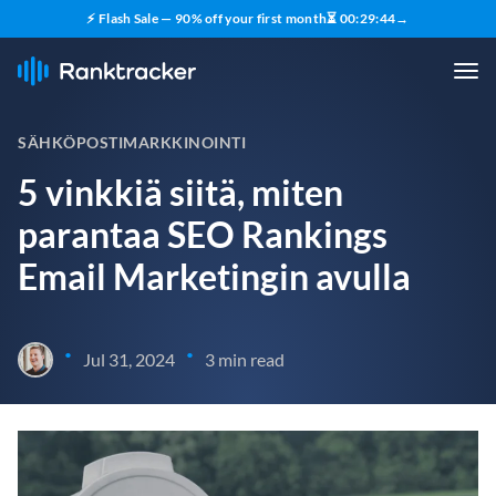
⚡ Flash Sale — 90% off your first month
⏳
00
:
29
:
43
→
SÄHKÖPOSTIMARKKINOINTI
5 vinkkiä siitä, miten
parantaa SEO Rankings
Email Marketingin avulla
•
•
Jul 31, 2024
3 min read