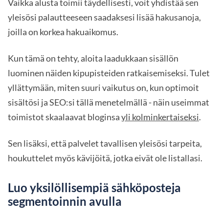
Vaikka alusta toimii täydellisesti, voit yhdistää sen
yleisösi palautteeseen saadaksesi lisää hakusanoja,
joilla on korkea hakuaikomus.
Kun tämä on tehty, aloita laadukkaan sisällön
luominen näiden kipupisteiden ratkaisemiseksi. Tulet
yllättymään, miten suuri vaikutus on, kun optimoit
sisältösi ja SEO:si tällä menetelmällä - näin useimmat
toimistot skaalaavat bloginsa
yli kolminkertaiseksi
.
Sen lisäksi, että palvelet tavallisen yleisösi tarpeita,
houkuttelet myös kävijöitä, jotka eivät ole listallasi.
Luo yksilöllisempiä sähköposteja
segmentoinnin avulla