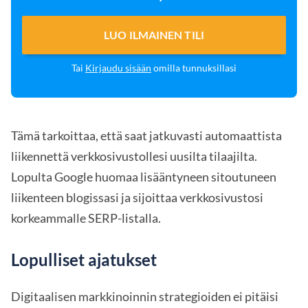
LUO ILMAINEN TILI
Tai
Kirjaudu sisään
omilla tunnuksillasi
Tämä tarkoittaa, että saat jatkuvasti automaattista
liikennettä verkkosivustollesi uusilta tilaajilta.
Lopulta Google huomaa lisääntyneen sitoutuneen
liikenteen blogissasi ja sijoittaa verkkosivustosi
korkeammalle SERP-listalla.
Lopulliset ajatukset
Digitaalisen markkinoinnin strategioiden ei pitäisi