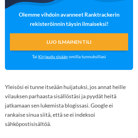
Olemme vihdoin avanneet Ranktrackerin
rekisteröinnin täysin ilmaiseksi!
LUO ILMAINEN TILI
Tai
Kirjaudu sisään
omilla tunnuksillasi
Yleisösi ei tunne itseään huijatuksi, jos annat heille
vilauksen parhaasta sisällöstäsi ja pyydät heitä
jatkamaan sen lukemista blogissasi. Google ei
rankaise sinua siitä, että se ei indeksoi
sähköpostisisältöä.