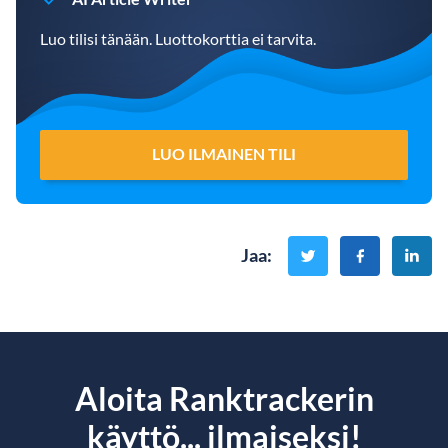
Luo tilisi tänään. Luottokorttia ei tarvita.
LUO ILMAINEN TILI
Jaa
:
Aloita Ranktrackerin
käyttö... ilmaiseksi!