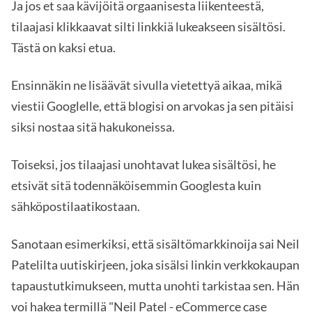
Ja jos et saa kävijöitä orgaanisesta liikenteestä,
tilaajasi klikkaavat silti linkkiä lukeakseen sisältösi.
Tästä on kaksi etua.
Ensinnäkin ne lisäävät sivulla vietettyä aikaa, mikä
viestii Googlelle, että blogisi on arvokas ja sen pitäisi
siksi nostaa sitä hakukoneissa.
Toiseksi, jos tilaajasi unohtavat lukea sisältösi, he
etsivät sitä todennäköisemmin Googlesta kuin
sähköpostilaatikostaan.
Sanotaan esimerkiksi, että sisältömarkkinoija sai Neil
Patelilta uutiskirjeen, joka sisälsi linkin verkkokaupan
tapaustutkimukseen, mutta unohti tarkistaa sen. Hän
voi hakea termillä "Neil Patel - eCommerce case