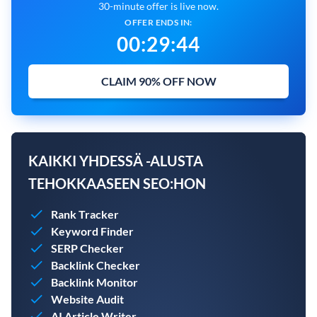
30-minute offer is live now.
OFFER ENDS IN:
00
:
29
:
43
CLAIM 90% OFF NOW
KAIKKI YHDESSÄ -ALUSTA
TEHOKKAASEEN SEO:HON
Rank Tracker
Keyword Finder
SERP Checker
Backlink Checker
Backlink Monitor
Website Audit
AI Article Writer