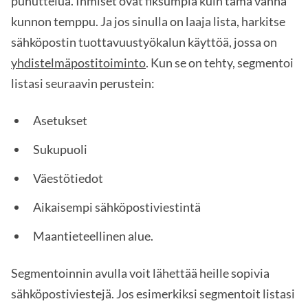
puhuttelua. Ihmiset ovat fiksumpia kuin tämä vanha
kunnon temppu. Ja jos sinulla on laaja lista, harkitse
sähköpostin tuottavuustyökalun käyttöä, jossa on
yhdistelmäpostitoiminto
. Kun se on tehty, segmentoi
listasi seuraavin perustein:
Asetukset
Sukupuoli
Väestötiedot
Aikaisempi sähköpostiviestintä
Maantieteellinen alue.
Segmentoinnin avulla voit lähettää heille sopivia
sähköpostiviestejä. Jos esimerkiksi segmentoit listasi