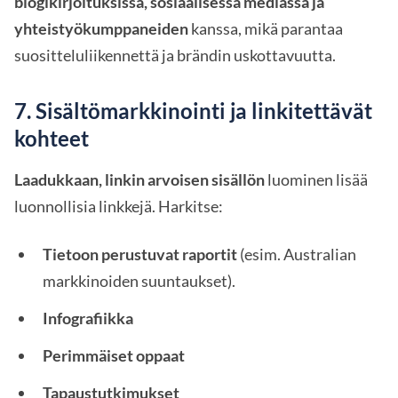
blogikirjoituksissa, sosiaalisessa mediassa ja
yhteistyökumppaneiden
kanssa, mikä parantaa
suositteluliikennettä ja brändin uskottavuutta.
7. Sisältömarkkinointi ja linkitettävät
kohteet
Laadukkaan, linkin arvoisen sisällön
luominen lisää
luonnollisia linkkejä. Harkitse:
Tietoon perustuvat raportit
(esim. Australian
markkinoiden suuntaukset).
Infografiikka
Perimmäiset oppaat
Tapaustutkimukset