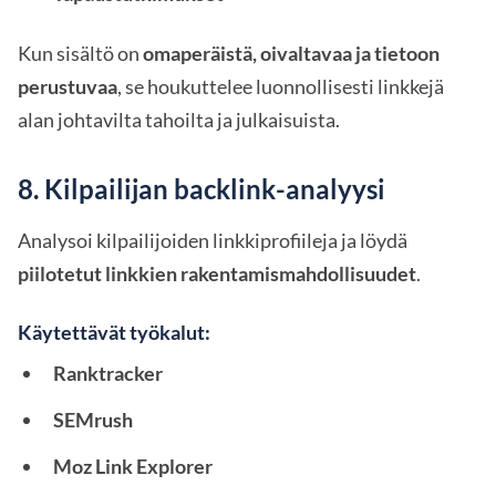
Kun sisältö on
omaperäistä, oivaltavaa ja tietoon
perustuvaa
, se houkuttelee luonnollisesti linkkejä
alan johtavilta tahoilta ja julkaisuista.
8. Kilpailijan backlink-analyysi
Analysoi kilpailijoiden linkkiprofiileja ja löydä
piilotetut linkkien rakentamismahdollisuudet
.
Käytettävät työkalut:
Ranktracker
SEMrush
Moz Link Explorer