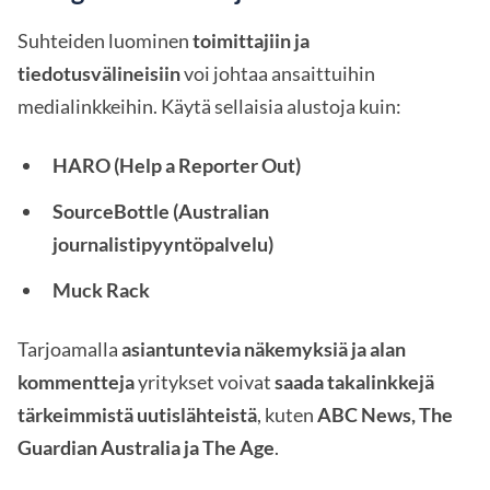
Suhteiden luominen
toimittajiin ja
tiedotusvälineisiin
voi johtaa ansaittuihin
medialinkkeihin. Käytä sellaisia alustoja kuin:
HARO (Help a Reporter Out)
SourceBottle (Australian
journalistipyyntöpalvelu)
Muck Rack
Tarjoamalla
asiantuntevia näkemyksiä ja alan
kommentteja
yritykset voivat
saada takalinkkejä
tärkeimmistä uutislähteistä
, kuten
ABC News, The
Guardian Australia ja The Age
.