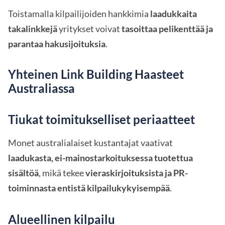
Toistamalla kilpailijoiden hankkimia
laadukkaita
takalinkkejä
yritykset voivat
tasoittaa pelikenttää ja
parantaa hakusijoituksia
.
Yhteinen Link Building Haasteet
Australiassa
Tiukat toimitukselliset periaatteet
Monet australialaiset kustantajat vaativat
laadukasta, ei-mainostarkoituksessa tuotettua
sisältöä
, mikä tekee
vieraskirjoituksista ja PR-
toiminnasta entistä kilpailukykyisempää
.
Alueellinen kilpailu