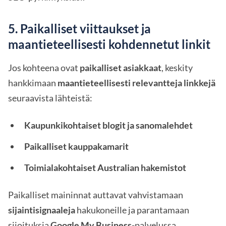
5. Paikalliset viittaukset ja
maantieteellisesti kohdennetut linkit
Jos kohteena ovat
paikalliset asiakkaat
, keskity
hankkimaan
maantieteellisesti relevantteja linkkejä
seuraavista lähteistä:
Kaupunkikohtaiset blogit ja sanomalehdet
Paikalliset kauppakamarit
Toimialakohtaiset Australian hakemistot
Paikalliset maininnat auttavat vahvistamaan
sijaintisignaaleja
hakukoneille ja parantamaan
sijoituksia
Google My Business
-palvelussa.