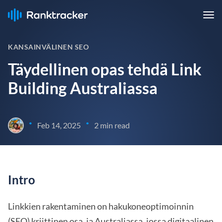
KANSAINVÄLINEN SEO
Täydellinen opas tehdä Link
Building Australiassa
•
•
Feb 14, 2025
2 min read
Intro
Linkkien rakentaminen on hakukoneoptimoinnin
(SEO) kriittinen osa, ja Australiassa, jossa digitaalinen