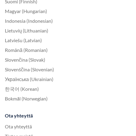
Suomi (Finnish)
Magyar (Hungarian)
Indonesia (Indonesian)
Lietuvių (Lithuanian)
Latviešu (Latvian)
Română (Romanian)
Slovenčina (Slovak)
Slovenščina (Slovenian)
Українська (Ukrainian)
한국어 (Korean)
Bokmål (Norwegian)
Ota yhteyttä
Ota yhteyttä