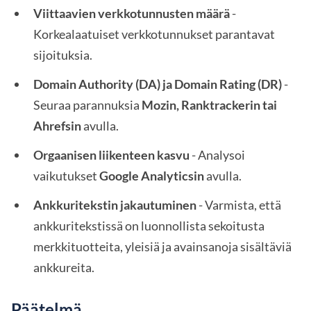
Viittaavien verkkotunnusten määrä
-
Korkealaatuiset verkkotunnukset parantavat
sijoituksia.
Domain Authority (DA) ja Domain Rating (DR)
-
Seuraa parannuksia
Mozin, Ranktrackerin tai
Ahrefsin
avulla.
Orgaanisen liikenteen kasvu
- Analysoi
vaikutukset
Google Analyticsin
avulla.
Ankkuritekstin jakautuminen
- Varmista, että
ankkuritekstissä on luonnollista sekoitusta
merkkituotteita, yleisiä ja avainsanoja sisältäviä
ankkureita.
Päätelmä