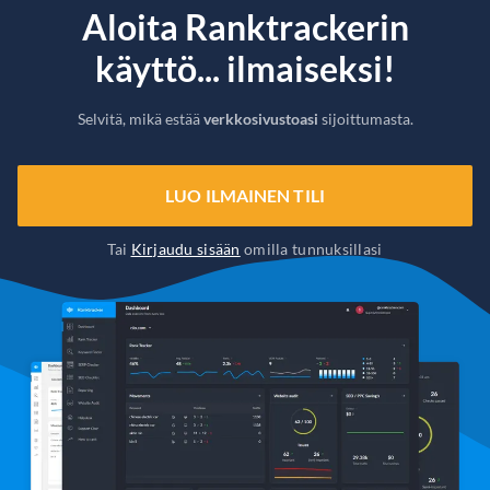
Aloita Ranktrackerin
käyttö... ilmaiseksi!
Selvitä, mikä estää
verkkosivustoasi
sijoittumasta.
LUO ILMAINEN TILI
Tai
Kirjaudu sisään
omilla tunnuksillasi