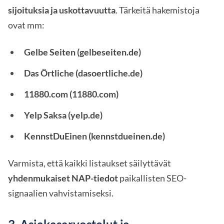
sijoituksia ja uskottavuutta
. Tärkeitä hakemistoja
ovat mm:
Gelbe Seiten (gelbeseiten.de)
Das Örtliche (dasoertliche.de)
11880.com (11880.com)
Yelp Saksa (yelp.de)
KennstDuEinen (kennstdueinen.de)
Varmista, että kaikki listaukset säilyttävät
yhdenmukaiset NAP-tiedot
paikallisten SEO-
signaalien vahvistamiseksi.