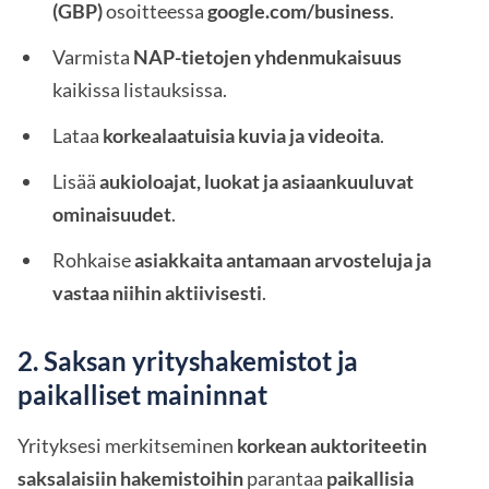
(GBP)
osoitteessa
google.com/business
.
Varmista
NAP-tietojen yhdenmukaisuus
kaikissa listauksissa.
Lataa
korkealaatuisia kuvia ja videoita
.
Lisää
aukioloajat, luokat ja asiaankuuluvat
ominaisuudet
.
Rohkaise
asiakkaita antamaan arvosteluja ja
vastaa niihin aktiivisesti
.
2. Saksan yrityshakemistot ja
paikalliset maininnat
Yrityksesi merkitseminen
korkean auktoriteetin
saksalaisiin hakemistoihin
parantaa
paikallisia