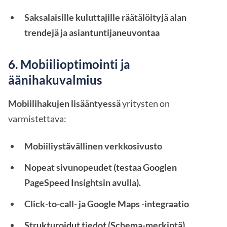
Saksalaisille kuluttajille räätälöityjä alan
trendejä ja asiantuntijaneuvontaa
6. Mobiilioptimointi ja
äänihakuvalmius
Mobiilihakujen lisääntyessä
yritysten on
varmistettava:
Mobiiliystävällinen verkkosivusto
Nopeat sivunopeudet (testaa Googlen
PageSpeed Insightsin avulla).
Click-to-call- ja Google Maps -integraatio
Strukturoidut tiedot (Schema-merkintä)