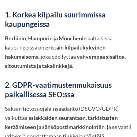
1. Korkea kilpailu suurimmissa
kaupungeissa
Berliinin, Hampurin ja Münchenin
kaltaisissa
kaupungeissa on
erittäin kilpailukykyinen
hakumaisema
, joka edellyttää
vahvempaa sisältöä,
sitoutumista ja takalinkkejä
.
2. GDPR-vaatimustenmukaisuus
paikallisessa SEO:ssa
Saksan tietosuojalainsäädäntö (DSGVO/GDPR)
vaikuttaa
asiakkaiden seurantaan, tarkistusten
keräämiseen ja sähköpostimarkkinointiin
, ja se vaatii
yrityksiä noudattamaan
tiukkoja sääntöjä
.