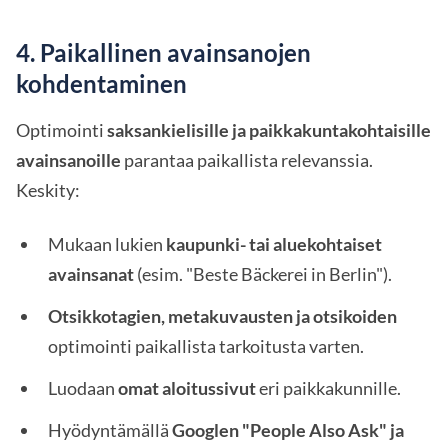
4. Paikallinen avainsanojen
kohdentaminen
Optimointi
saksankielisille ja paikkakuntakohtaisille
avainsanoille
parantaa paikallista relevanssia.
Keskity:
Mukaan lukien
kaupunki- tai aluekohtaiset
avainsanat
(esim. "Beste Bäckerei in Berlin").
Otsikkotagien, metakuvausten ja otsikoiden
optimointi paikallista tarkoitusta varten.
Luodaan
omat aloitussivut
eri paikkakunnille.
Hyödyntämällä
Googlen "People Also Ask" ja