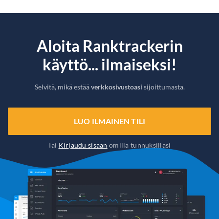
Aloita Ranktrackerin
käyttö... ilmaiseksi!
Selvitä, mikä estää
verkkosivustoasi
sijoittumasta.
LUO ILMAINEN TILI
Tai
Kirjaudu sisään
omilla tunnuksillasi