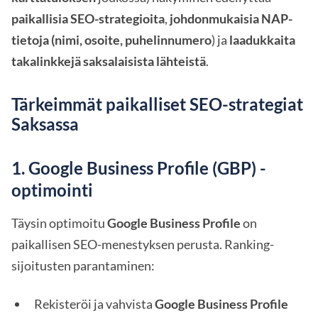
paikallisia SEO-strategioita
,
johdonmukaisia NAP-
tietoja (nimi, osoite, puhelinnumero
) ja
laadukkaita
takalinkkejä saksalaisista lähteistä
.
Tärkeimmät paikalliset SEO-strategiat
Saksassa
1. Google Business Profile (GBP) -
optimointi
Täysin optimoitu
Google Business Profile
on
paikallisen SEO-menestyksen perusta. Ranking-
sijoitusten parantaminen:
Rekisteröi ja vahvista
Google Business Profile