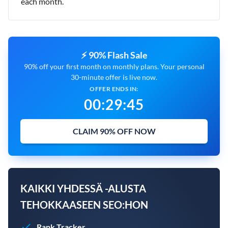
each month.
⚡ 90% Flash Sale
90% off your first month on monthly plans. Your personal
30-minute offer is live now.
OFFER ENDS IN:
00
:
29
:
44
CLAIM 90% OFF NOW
KAIKKI YHDESSÄ -ALUSTA
TEHOKKAASEEN SEO:HON
Rank Tracker