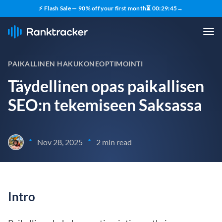
⚡ Flash Sale — 90% off your first month
⏳
00
:
29
:
44
→
PAIKALLINEN HAKUKONEOPTIMOINTI
Täydellinen opas paikallisen
SEO:n tekemiseen Saksassa
•
•
Nov 28, 2025
2 min read
Intro