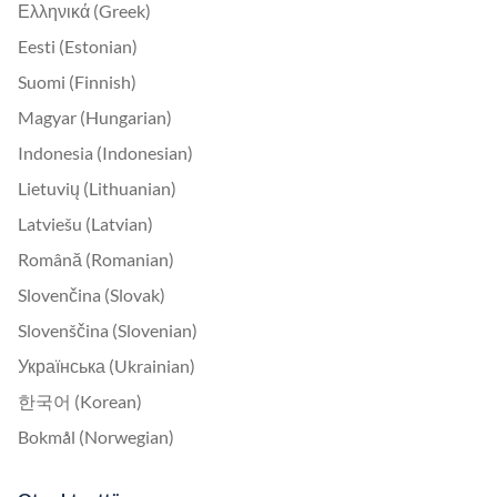
Ελληνικά (Greek)
Eesti (Estonian)
Suomi (Finnish)
Magyar (Hungarian)
Indonesia (Indonesian)
Lietuvių (Lithuanian)
Latviešu (Latvian)
Română (Romanian)
Slovenčina (Slovak)
Slovenščina (Slovenian)
Українська (Ukrainian)
한국어 (Korean)
Bokmål (Norwegian)