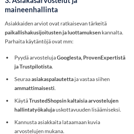
3. Asiakasarvostelut ja
maineenhallinta
Asiakkaiden arviot ovat ratkaisevan tärkeitä
paikallishakusijoitusten ja luottamuksen
kannalta.
Parhaita käytäntöjä ovat mm:
Pyydä arvosteluja
Googlesta, ProvenExpertistä
ja Trustpilotista
.
Seuraa
asiakaspalautetta
ja vastaa siihen
ammattimaisesti
.
Käytä
TrustedShopsin kaltaisia arvostelujen
hallintatyökaluja
uskottavuuden lisäämiseksi.
Kannusta asiakkaita lataamaan kuvia
arvostelujen mukana.