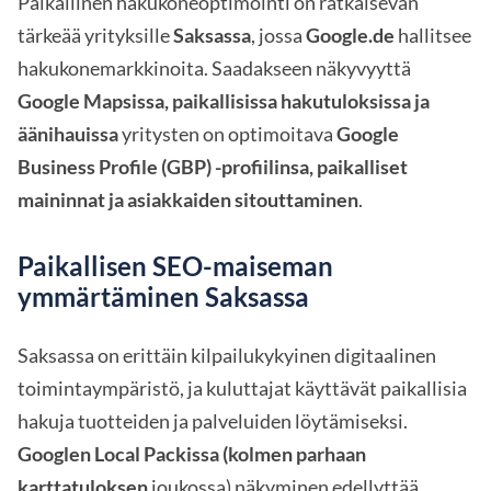
Paikallinen hakukoneoptimointi on ratkaisevan
tärkeää yrityksille
Saksassa
, jossa
Google.de
hallitsee
hakukonemarkkinoita. Saadakseen näkyvyyttä
Google Mapsissa, paikallisissa hakutuloksissa ja
äänihauissa
yritysten on optimoitava
Google
Business Profile (GBP) -profiilinsa, paikalliset
maininnat ja asiakkaiden sitouttaminen
.
Paikallisen SEO-maiseman
ymmärtäminen Saksassa
Saksassa on erittäin kilpailukykyinen digitaalinen
toimintaympäristö, ja kuluttajat käyttävät paikallisia
hakuja tuotteiden ja palveluiden löytämiseksi.
Googlen Local Packissa (kolmen parhaan
karttatuloksen
joukossa) näkyminen edellyttää