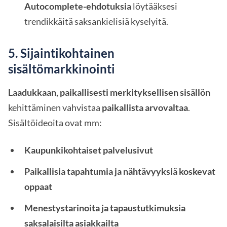
Autocomplete-ehdotuksia
löytääksesi
trendikkäitä saksankielisiä kyselyitä.
5. Sijaintikohtainen
sisältömarkkinointi
Laadukkaan, paikallisesti merkityksellisen sisällön
kehittäminen vahvistaa
paikallista arvovaltaa
.
Sisältöideoita ovat mm:
Kaupunkikohtaiset palvelusivut
Paikallisia tapahtumia ja nähtävyyksiä koskevat
oppaat
Menestystarinoita ja tapaustutkimuksia
saksalaisilta asiakkailta