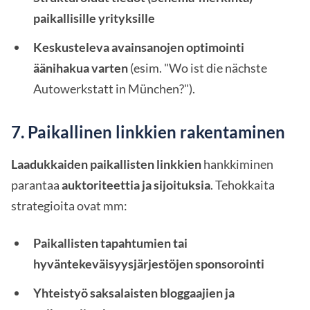
paikallisille yrityksille
Keskusteleva avainsanojen optimointi
äänihakua varten
(esim. "Wo ist die nächste
Autowerkstatt in München?").
7. Paikallinen linkkien rakentaminen
Laadukkaiden paikallisten linkkien
hankkiminen
parantaa
auktoriteettia ja sijoituksia
. Tehokkaita
strategioita ovat mm:
Paikallisten tapahtumien tai
hyväntekeväisyysjärjestöjen sponsorointi
Yhteistyö saksalaisten bloggaajien ja