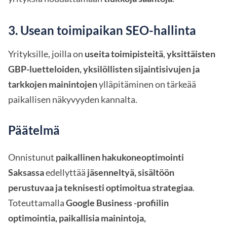
3. Usean toimipaikan SEO-hallinta
Yrityksille, joilla on
useita toimipisteitä
,
yksittäisten
GBP-luetteloiden, yksilöllisten sijaintisivujen ja
tarkkojen mainintojen
ylläpitäminen on tärkeää
paikallisen näkyvyyden kannalta.
Päätelmä
Onnistunut
paikallinen hakukoneoptimointi
Saksassa
edellyttää
jäsenneltyä, sisältöön
perustuvaa ja teknisesti optimoitua strategiaa
.
Toteuttamalla
Google Business -profiilin
optimointia, paikallisia mainintoja,