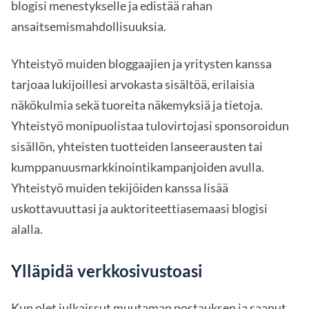
blogisi menestykselle ja edistää rahan
ansaitsemismahdollisuuksia.
Yhteistyö muiden bloggaajien ja yritysten kanssa
tarjoaa lukijoillesi arvokasta sisältöä, erilaisia
näkökulmia sekä tuoreita näkemyksiä ja tietoja.
Yhteistyö monipuolistaa tulovirtojasi sponsoroidun
sisällön, yhteisten tuotteiden lanseerausten tai
kumppanuusmarkkinointikampanjoiden avulla.
Yhteistyö muiden tekijöiden kanssa lisää
uskottavuuttasi ja auktoriteettiasemaasi blogisi
alalla.
Ylläpidä verkkosivustoasi
Kun olet julkaissut muutaman postauksen ja saanut