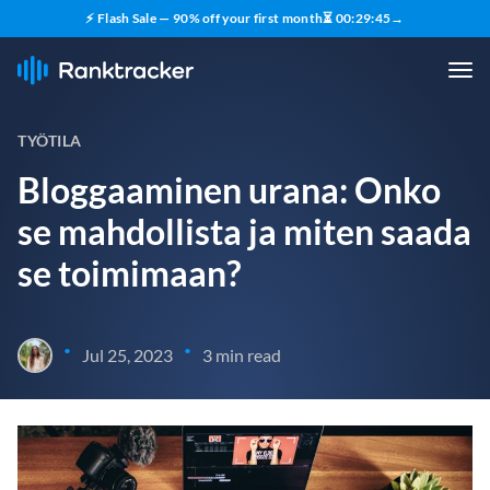
⚡ Flash Sale — 90% off your first month
⏳
00
:
29
:
44
→
TYÖTILA
Bloggaaminen urana: Onko
se mahdollista ja miten saada
se toimimaan?
•
•
Jul 25, 2023
3 min read