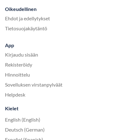
Oikeudellinen
Ehdot ja edellytykset
Tietosuojakäytäntö
App
Kirjaudu sisään
Rekisteröidy
Hinnoittelu
Sovelluksen virstanpylväät
Helpdesk
Kielet
English (English)
Deutsch (German)
Español (Spanish)