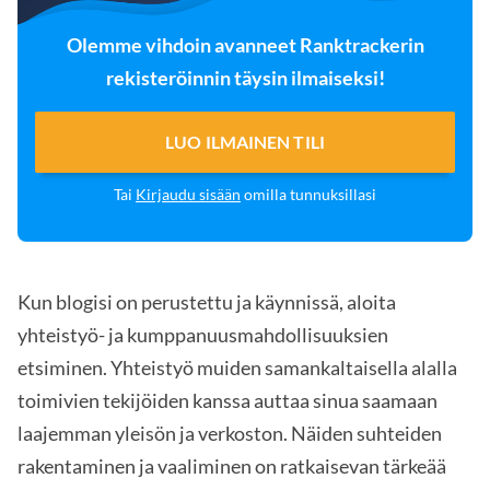
Olemme vihdoin avanneet Ranktrackerin
rekisteröinnin täysin ilmaiseksi!
LUO ILMAINEN TILI
Tai
Kirjaudu sisään
omilla tunnuksillasi
Kun blogisi on perustettu ja käynnissä, aloita
yhteistyö- ja kumppanuusmahdollisuuksien
etsiminen. Yhteistyö muiden samankaltaisella alalla
toimivien tekijöiden kanssa auttaa sinua saamaan
laajemman yleisön ja verkoston. Näiden suhteiden
rakentaminen ja vaaliminen on ratkaisevan tärkeää