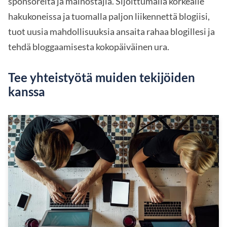
sponsoreita ja mainostajia. Sijoittumalla korkealle
hakukoneissa ja tuomalla paljon liikennettä blogiisi,
tuot uusia mahdollisuuksia ansaita rahaa blogillesi ja
tehdä bloggaamisesta kokopäiväinen ura.
Tee yhteistyötä muiden tekijöiden
kanssa