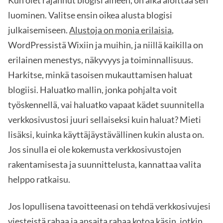
Kun olet rajannut blogisi aiheen, on aika aloittaa sen
luominen. Valitse ensin oikea alusta blogisi
julkaisemiseen.
Alustoja on monia erilaisia
,
WordPressistä Wixiin ja muihin, ja niillä kaikilla on
erilainen menestys, näkyvyys ja toiminnallisuus.
Harkitse, minkä tasoisen mukauttamisen haluat
blogiisi. Haluatko mallin, jonka pohjalta voit
työskennellä, vai haluatko vapaat kädet suunnitella
verkkosivustosi juuri sellaiseksi kuin haluat? Mieti
lisäksi, kuinka käyttäjäystävällinen kukin alusta on.
Jos sinulla ei ole kokemusta verkkosivustojen
rakentamisesta ja suunnittelusta, kannattaa valita
helppo ratkaisu.
Jos lopullisena tavoitteenasi on tehdä verkkosivujesi
viesteistä rahaa ja
ansaita rahaa kotoa käsin
, jotkin