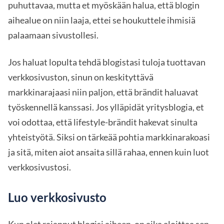
puhuttavaa, mutta et myöskään halua, että blogin
aihealue on niin laaja, ettei se houkuttele ihmisiä
palaamaan sivustollesi.
Jos haluat lopulta tehdä blogistasi tuloja tuottavan
verkkosivuston, sinun on keskityttävä
markkinarajaasi niin paljon, että brändit haluavat
työskennellä kanssasi. Jos ylläpidät yritysblogia, et
voi odottaa, että lifestyle-brändit hakevat sinulta
yhteistyötä. Siksi on tärkeää pohtia markkinarakoasi
ja sitä, miten aiot ansaita sillä rahaa, ennen kuin luot
verkkosivustosi.
Luo verkkosivusto