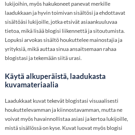
lukijoihin, myös hakukoneet panevat merkille
laadukkaan ja hyvin toimivan sisältösi ja ehdottavat
sisältöäsi lukijoille, jotka etsivät asiaankuuluvaa
tietoa, mikä lisää blogisi liikennettä ja sitoutumista.
Lopuksi arvokas sisältö houkuttelee mainostajia ja
yrityksiä, mikä auttaa sinua ansaitsemaan rahaa
blogistasi ja tekemään siitä urasi.
Käytä alkuperäistä, laadukasta
kuvamateriaalia
Laadukkaat kuvat tekevät blogistasi visuaalisesti
houkuttelevamman ja kiinnostavamman, mutta ne
voivat myös havainnollistaa asiasi ja kertoa lukijoille,
mistä sisällössä on kyse. Kuvat luovat myös blogisi