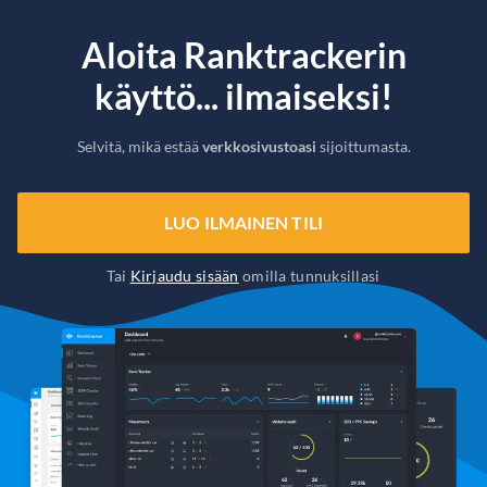
Aloita Ranktrackerin
käyttö... ilmaiseksi!
Selvitä, mikä estää
verkkosivustoasi
sijoittumasta.
LUO ILMAINEN TILI
Tai
Kirjaudu sisään
omilla tunnuksillasi