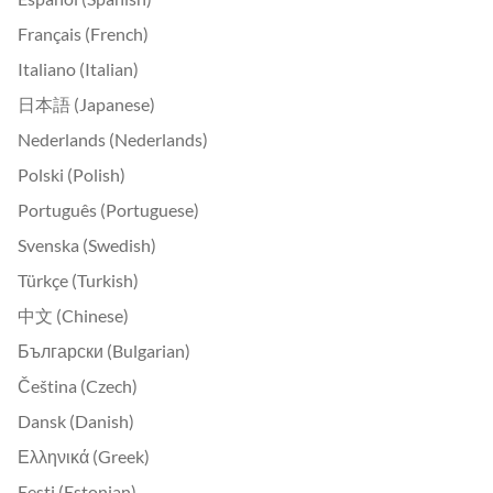
Français (French)
Italiano (Italian)
日本語 (Japanese)
Nederlands (Nederlands)
Polski (Polish)
Português (Portuguese)
Svenska (Swedish)
Türkçe (Turkish)
中文 (Chinese)
Български (Bulgarian)
Čeština (Czech)
Dansk (Danish)
Ελληνικά (Greek)
Eesti (Estonian)