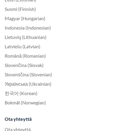
Suomi (Finnish)
Magyar (Hungarian)
Indonesia (Indonesian)
Lietuvių (Lithuanian)
Latviešu (Latvian)
Română (Romanian)
Slovenčina (Slovak)
Slovenščina (Slovenian)
Українська (Ukrainian)
한국어 (Korean)
Bokmål (Norwegian)
Ota yhteyttä
Ota yhteyttä