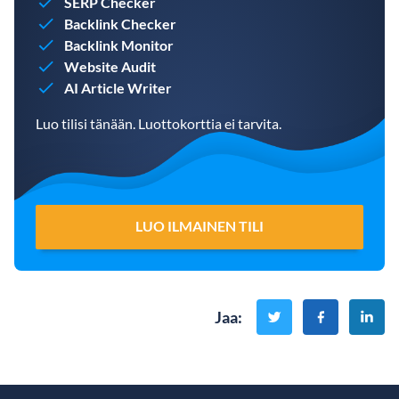
SERP Checker
Backlink Checker
Backlink Monitor
Website Audit
AI Article Writer
Luo tilisi tänään. Luottokorttia ei tarvita.
LUO ILMAINEN TILI
Jaa
: