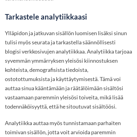
Tarkastele analytiikkaasi
Ylläpidon ja jatkuvan sisällön luomisen lisäksi sinun
tulisi myös seurata ja tarkastella säännöllisesti
blogisi verkkosivujen analytiikkaa. Analytiikka tarjoaa
syvemmän ymmärryksen yleisösi kiinnostuksen
kohteista, demografisista tiedoista,
ostotottumuksista ja käyttäytymisestä. Tämä voi
auttaa sinua kääntämään ja räätälöimään sisältösi
vastaamaan paremmin yleisösi toiveita, mikä lisää
todennäköisyyttä, että he sitoutuvat sisältöösi.
Analytiikka auttaa myös tunnistamaan parhaiten
toimivan sisällön, jotta voit arvioida paremmin