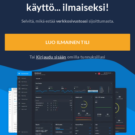
käyttö... ilmaiseksi!
Selvitä, mikä estää
verkkosivustoasi
sijoittumasta.
LUO ILMAINEN TILI
Tai
Kirjaudu sisään
omilla tunnuksillasi