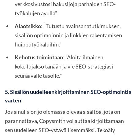
verkkosivustosi hakusijoja parhaiden SEO-
työkalujen avulla"
Alaotsikko
: "Tutustu avainsanatutkimuksen,
sisällön optimoinnin ja linkkien rakentamisen
huipputyökaluihin."
Kehotus toimintaan
: "Aloita ilmainen
kokeilujakso tänään ja vie SEO-strategiasi
seuraavalle tasolle."
5.
Sisällön uudelleenkirjoittaminen SEO-optimointia
varten
Jos sinulla on jo olemassa olevaa sisältöä, jota on
parannettava, Copysmith voi auttaa kirjoittamaan
sen uudelleen SEO-ystävällisemmäksi. Tekoäly