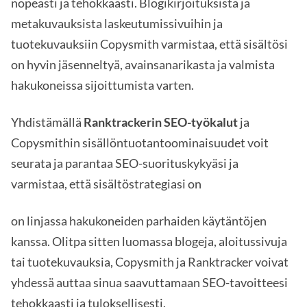
nopeasti ja tehokkaasti. Blogikirjoituksista ja
metakuvauksista laskeutumissivuihin ja
tuotekuvauksiin Copysmith varmistaa, että sisältösi
on hyvin jäsenneltyä, avainsanarikasta ja valmista
hakukoneissa sijoittumista varten.
Yhdistämällä
Ranktrackerin SEO-työkalut
ja
Copysmithin sisällöntuotantoominaisuudet voit
seurata ja parantaa SEO-suorituskykyäsi ja
varmistaa, että sisältöstrategiasi on
on linjassa hakukoneiden parhaiden käytäntöjen
kanssa. Olitpa sitten luomassa blogeja, aloitussivuja
tai tuotekuvauksia, Copysmith ja Ranktracker voivat
yhdessä auttaa sinua saavuttamaan SEO-tavoitteesi
tehokkaasti ja tuloksellisesti.