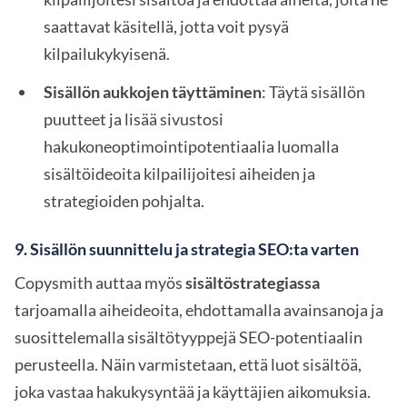
saattavat käsitellä, jotta voit pysyä
kilpailukykyisenä.
Sisällön aukkojen täyttäminen
: Täytä sisällön
puutteet ja lisää sivustosi
hakukoneoptimointipotentiaalia luomalla
sisältöideoita kilpailijoitesi aiheiden ja
strategioiden pohjalta.
9.
Sisällön suunnittelu ja strategia SEO:ta varten
Copysmith auttaa myös
sisältöstrategiassa
tarjoamalla aiheideoita, ehdottamalla avainsanoja ja
suosittelemalla sisältötyyppejä SEO-potentiaalin
perusteella. Näin varmistetaan, että luot sisältöä,
joka vastaa hakukysyntää ja käyttäjien aikomuksia.