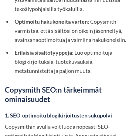
tekoälypohjaisilla työkaluilla.
Optimoitu hakukoneita varten
: Copysmith
varmistaa, että sisältösi on oikein jäsenneltyä,
avainsanaoptimoitua ja valmiina hakukoneisiin.
Erilaisia sisältötyyppejä
: Luo optimoituja
blogikirjoituksia, tuotekuvauksia,
metatunnisteita ja paljon muuta.
Copysmith SEO:n tärkeimmät
ominaisuudet
1.
SEO-optimoitu blogikirjoitusten sukupolvi
Copysmithin avulla voit luoda nopeasti SEO-
optimoituja blogikirjoituksia. Anna vain aihe tai