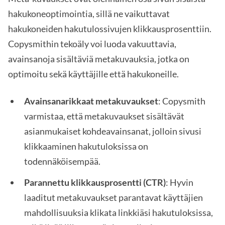
hakukoneoptimointia, sillä ne vaikuttavat
hakukoneiden hakutulossivujen klikkausprosenttiin.
Copysmithin tekoäly voi luoda vakuuttavia,
avainsanoja sisältäviä metakuvauksia, jotka on
optimoitu sekä käyttäjille että hakukoneille.
Avainsanarikkaat metakuvaukset
: Copysmith
varmistaa, että metakuvaukset sisältävät
asianmukaiset kohdeavainsanat, jolloin sivusi
klikkaaminen hakutuloksissa on
todennäköisempää.
Parannettu klikkausprosentti (CTR)
: Hyvin
laaditut metakuvaukset parantavat käyttäjien
mahdollisuuksia klikata linkkiäsi hakutuloksissa,