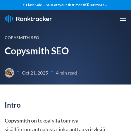
⚡ Flash Sale — 90% off your first month
⏳
00
:
29
:
44
→
COPYSMITH SEO
Copysmith SEO
•
•
Oct 21, 2025
4 min read
Intro
Copysmith
on tekoälyllä toimiva
sisällöntuotantoalusta, joka auttaa yrityksiä,