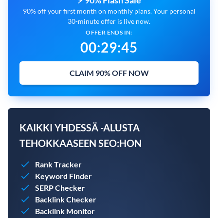
⚡ 90% Flash Sale
90% off your first month on monthly plans. Your personal
30-minute offer is live now.
OFFER ENDS IN:
00
:
29
:
44
CLAIM 90% OFF NOW
KAIKKI YHDESSÄ -ALUSTA
TEHOKKAASEEN SEO:HON
Rank Tracker
Keyword Finder
SERP Checker
Backlink Checker
Backlink Monitor