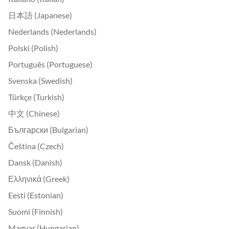
日本語 (Japanese)
Nederlands (Nederlands)
Polski (Polish)
Português (Portuguese)
Svenska (Swedish)
Türkçe (Turkish)
中文 (Chinese)
Български (Bulgarian)
Čeština (Czech)
Dansk (Danish)
Ελληνικά (Greek)
Eesti (Estonian)
Suomi (Finnish)
Magyar (Hungarian)