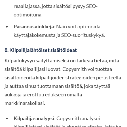
reaaliajassa, jotta sisältösi pysyy SEO-
optimoituna.
Parannusvinkkejä
: Näin voit optimoida
käyttäjäkokemusta ja SEO-suorituskykyä.
8.
Kilpailijalähtöiset sisältöideat
Kilpailukyvyn säilyttämiseksi on tärkeää tietää, mitä
sisältöä kilpailijasi luovat. Copysmith voi tuottaa
sisältöideoita kilpailijoiden strategioiden perusteella
ja auttaa sinua tuottamaan sisältöä, joka täyttää
aukkoja ja erottuu edukseen omalla
markkinarakollasi.
Kilpailija-analyysi
: Copysmith analysoi
kilpailijoitesi sisältöä ja ehdottaa aiheita, joita he