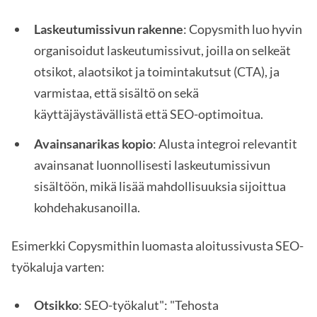
Laskeutumissivun rakenne
: Copysmith luo hyvin
organisoidut laskeutumissivut, joilla on selkeät
otsikot, alaotsikot ja toimintakutsut (CTA), ja
varmistaa, että sisältö on sekä
käyttäjäystävällistä että SEO-optimoitua.
Avainsanarikas kopio
: Alusta integroi relevantit
avainsanat luonnollisesti laskeutumissivun
sisältöön, mikä lisää mahdollisuuksia sijoittua
kohdehakusanoilla.
Esimerkki Copysmithin luomasta aloitussivusta SEO-
työkaluja varten:
Otsikko
: SEO-työkalut": "Tehosta