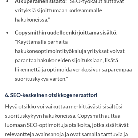
Alkuperäinen sisältö
: "SEO-työkalut auttavat
yrityksiä sijoittumaan korkeammalle
hakukoneissa."
Copysmithin uudelleenkirjoittama sisältö
:
"Käyttämällä parhaita
hakukoneoptimointityökaluja yritykset voivat
parantaa hakukoneiden sijoituksiaan, lisätä
liikennettä ja optimoida verkkosivunsa parempaa
suorituskykyä varten."
6.
SEO-keskeinen otsikkogeneraattori
Hyvä otsikko voi vaikuttaa merkittävästi sisältösi
suorituskykyyn hakukoneissa. Copysmith auttaa
luomaan SEO-optimoituja otsikoita, jotka sisältävät
relevantteja avainsanoja ja ovat samalla tarttuvia ja