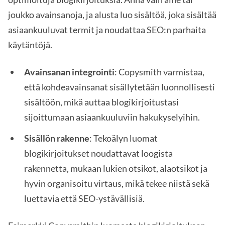
joukko avainsanoja, ja alusta luo sisältöä, joka sisältää
asiaankuuluvat termit ja noudattaa SEO:n parhaita
käytäntöjä.
Avainsanan integrointi
: Copysmith varmistaa,
että kohdeavainsanat sisällytetään luonnollisesti
sisältöön, mikä auttaa blogikirjoitustasi
sijoittumaan asiaankuuluviin hakukyselyihin.
Sisällön rakenne
: Tekoälyn luomat
blogikirjoitukset noudattavat loogista
rakennetta, mukaan lukien otsikot, alaotsikot ja
hyvin organisoitu virtaus, mikä tekee niistä sekä
luettavia että SEO-ystävällisiä.