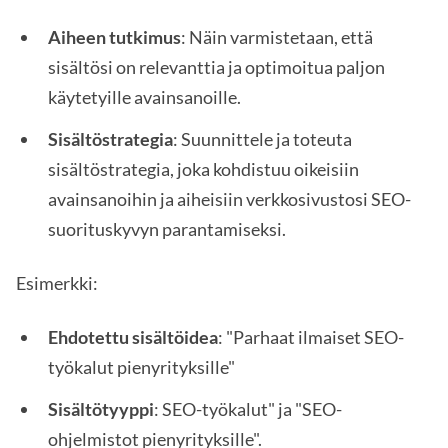
Aiheen tutkimus
: Näin varmistetaan, että
sisältösi on relevanttia ja optimoitua paljon
käytetyille avainsanoille.
Sisältöstrategia
: Suunnittele ja toteuta
sisältöstrategia, joka kohdistuu oikeisiin
avainsanoihin ja aiheisiin verkkosivustosi SEO-
suorituskyvyn parantamiseksi.
Esimerkki:
Ehdotettu sisältöidea
: "Parhaat ilmaiset SEO-
työkalut pienyrityksille"
Sisältötyyppi
: SEO-työkalut" ja "SEO-
ohjelmistot pienyrityksille".