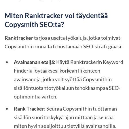
Miten Ranktracker voi täydentää
Copysmith SEO:ta?
Ranktracker
tarjoaa useita työkaluja, jotka toimivat
Copysmithin rinnalla tehostamaan SEO-strategiaasi:
Avainsanan etsijä
: Käytä Ranktrackerin Keyword
Finderia löytääksesi korkean liikenteen
avainsanoja, jotka voit syöttää Copysmithin
sisällöntuotantotyökaluun tehokkaampaa SEO-
optimointia varten.
Rank Tracker
: Seuraa Copysmithin tuottaman
sisällön suorituskykyä ajan mittaan ja seuraa,
miten hyvin se sijoittuu tietyillä avainsanoilla.