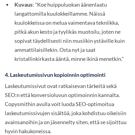
Kuvaus
: "Koe huippuluokan äänenlaatu
langattomilla kuulokkeillamme. Näissä
kuulokkeissa on melua vaimentava tekniikka,
pitkä akun kesto ja tyylikäs muotoilu, joten ne
sopivat täydellisesti niin musiikin ystäville kuin
ammattilaisillekin. Osta nyt ja saat
kristallinkirkasta ääntä, minne ikinä menetkin."
4.
Laskeutumissivun kopioinnin optimointi
Laskeutumissivut ovat ratkaisevan tärkeitä sekä
SEO:n että konversioluvun optimoinnin kannalta.
Copysmithin avulla voit luoda SEO-optimoitua
laskeutumissivujen sisältöä, joka kohdistuu oikeisiin
avainsanoihin ja on jäsennelty siten, että se sijoittuu
hyvin hakukoneissa.