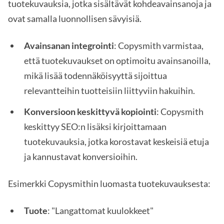
tuotekuvauksia, jotka sisältävät kohdeavainsanoja ja
ovat samalla luonnollisen sävyisiä.
Avainsanan integrointi
: Copysmith varmistaa,
että tuotekuvaukset on optimoitu avainsanoilla,
mikä lisää todennäköisyyttä sijoittua
relevantteihin tuotteisiin liittyviin hakuihin.
Konversioon keskittyvä kopiointi
: Copysmith
keskittyy SEO:n lisäksi kirjoittamaan
tuotekuvauksia, jotka korostavat keskeisiä etuja
ja kannustavat konversioihin.
Esimerkki Copysmithin luomasta tuotekuvauksesta:
Tuote
: "Langattomat kuulokkeet"