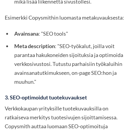
mikä lisää liikennettä sivustollesi.
Esimerkki Copysmithin luomasta metakuvauksesta:
Avainsana
: "SEO tools"
Meta description
: "SEO-työkalut, joilla voit
parantaa hakukoneiden sijoituksia ja optimoida
verkkosivustosi. Tutustu parhaisiin työkaluihin
avainsanatutkimukseen, on-page SEO:hon ja
muuhun."
3.
SEO-optimoidut tuotekuvaukset
Verkkokaupan yrityksille tuotekuvauksilla on
ratkaiseva merkitys tuotesivujen sijoittamisessa.
Copysmith auttaa luomaan SEO-optimoituja