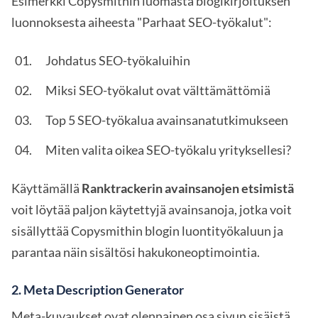
Esimerkki Copysmithin luomasta blogikirjoituksen
luonnoksesta aiheesta "Parhaat SEO-työkalut":
Johdatus SEO-työkaluihin
Miksi SEO-työkalut ovat välttämättömiä
Top 5 SEO-työkalua avainsanatutkimukseen
Miten valita oikea SEO-työkalu yrityksellesi?
Käyttämällä
Ranktrackerin avainsanojen etsimistä
voit löytää paljon käytettyjä avainsanoja, jotka voit
sisällyttää Copysmithin blogin luontityökaluun ja
parantaa näin sisältösi hakukoneoptimointia.
2.
Meta Description Generator
Meta-kuvaukset ovat olennainen osa sivun sisäistä