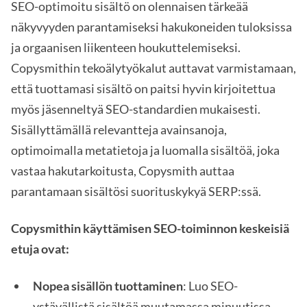
SEO-optimoitu sisältö on olennaisen tärkeää
näkyvyyden parantamiseksi hakukoneiden tuloksissa
ja orgaanisen liikenteen houkuttelemiseksi.
Copysmithin tekoälytyökalut auttavat varmistamaan,
että tuottamasi sisältö on paitsi hyvin kirjoitettua
myös jäsenneltyä SEO-standardien mukaisesti.
Sisällyttämällä relevantteja avainsanoja,
optimoimalla metatietoja ja luomalla sisältöä, joka
vastaa hakutarkoitusta, Copysmith auttaa
parantamaan sisältösi suorituskykyä SERP:ssä.
Copysmithin käyttämisen SEO-toiminnon keskeisiä
etuja ovat:
Nopea sisällön tuottaminen
: Luo SEO-
ystävällistä sisältöä muutamassa minuutissa