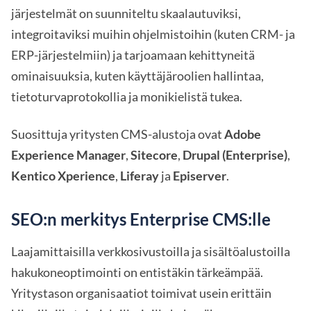
järjestelmät on suunniteltu skaalautuviksi,
integroitaviksi muihin ohjelmistoihin (kuten CRM- ja
ERP-järjestelmiin) ja tarjoamaan kehittyneitä
ominaisuuksia, kuten käyttäjäroolien hallintaa,
tietoturvaprotokollia ja monikielistä tukea.
Suosittuja yritysten CMS-alustoja ovat
Adobe
Experience Manager
,
Sitecore
,
Drupal (Enterprise)
,
Kentico Xperience
,
Liferay
ja
Episerver
.
SEO:n merkitys Enterprise CMS:lle
Laajamittaisilla verkkosivustoilla ja sisältöalustoilla
hakukoneoptimointi on entistäkin tärkeämpää.
Yritystason organisaatiot toimivat usein erittäin