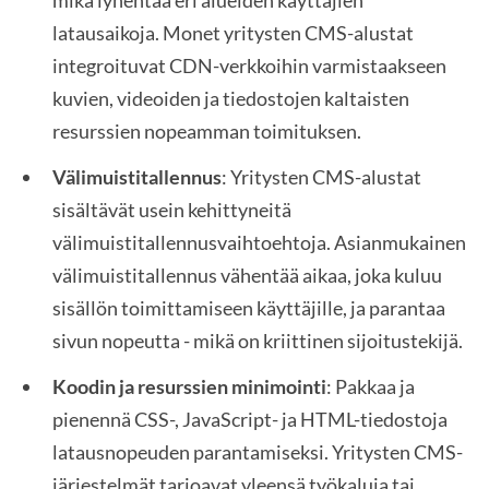
mikä lyhentää eri alueiden käyttäjien
latausaikoja. Monet yritysten CMS-alustat
integroituvat CDN-verkkoihin varmistaakseen
kuvien, videoiden ja tiedostojen kaltaisten
resurssien nopeamman toimituksen.
Välimuistitallennus
: Yritysten CMS-alustat
sisältävät usein kehittyneitä
välimuistitallennusvaihtoehtoja. Asianmukainen
välimuistitallennus vähentää aikaa, joka kuluu
sisällön toimittamiseen käyttäjille, ja parantaa
sivun nopeutta - mikä on kriittinen sijoitustekijä.
Koodin ja resurssien minimointi
: Pakkaa ja
pienennä CSS-, JavaScript- ja HTML-tiedostoja
latausnopeuden parantamiseksi. Yritysten CMS-
järjestelmät tarjoavat yleensä työkaluja tai