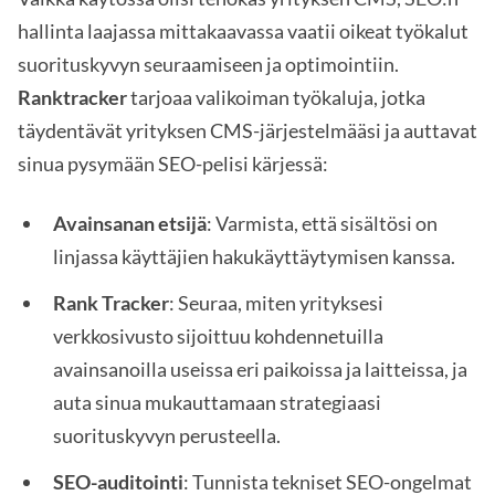
hallinta laajassa mittakaavassa vaatii oikeat työkalut
suorituskyvyn seuraamiseen ja optimointiin.
Ranktracker
tarjoaa valikoiman työkaluja, jotka
täydentävät yrityksen CMS-järjestelmääsi ja auttavat
sinua pysymään SEO-pelisi kärjessä:
Avainsanan etsijä
: Varmista, että sisältösi on
linjassa käyttäjien hakukäyttäytymisen kanssa.
Rank Tracker
: Seuraa, miten yrityksesi
verkkosivusto sijoittuu kohdennetuilla
avainsanoilla useissa eri paikoissa ja laitteissa, ja
auta sinua mukauttamaan strategiaasi
suorituskyvyn perusteella.
SEO-auditointi
: Tunnista tekniset SEO-ongelmat