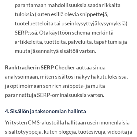
parantamaan mahdollisuuksia saada rikkaita
tuloksia (kuten esillä olevia snippettejä,
tuoteluetteloita tai usein kysyttyjä kysymyksiä)
SERP:ssä. Ota käyttöön schema-merkintä
artikkeleita, tuotteita, palveluita, tapahtumia ja
muuta jäsenneltyä sisältöä varten.
Ranktrackerin SERP Checker
auttaa sinua
analysoimaan, miten sisältösi näkyy hakutuloksissa,
ja optimoimaan sen rich snippets- ja muita
parannettuja SERP-ominaisuuksia varten.
4.
Sisällön ja taksonomian hallinta
Yritysten CMS-alustoilla hallitaan usein monenlaisia
sisältötyyppejä, kuten blogeja, tuotesivuja, videoita ja