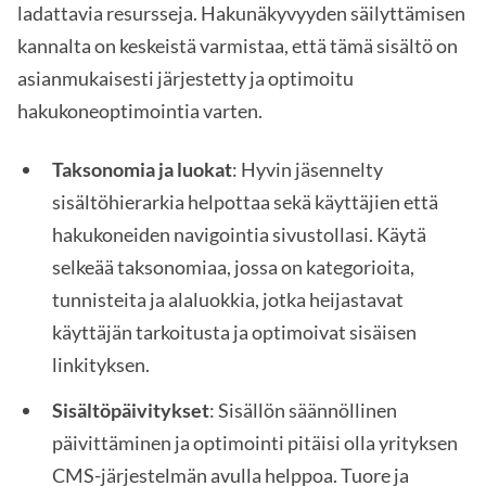
ladattavia resursseja. Hakunäkyvyyden säilyttämisen
kannalta on keskeistä varmistaa, että tämä sisältö on
asianmukaisesti järjestetty ja optimoitu
hakukoneoptimointia varten.
Taksonomia ja luokat
: Hyvin jäsennelty
sisältöhierarkia helpottaa sekä käyttäjien että
hakukoneiden navigointia sivustollasi. Käytä
selkeää taksonomiaa, jossa on kategorioita,
tunnisteita ja alaluokkia, jotka heijastavat
käyttäjän tarkoitusta ja optimoivat sisäisen
linkityksen.
Sisältöpäivitykset
: Sisällön säännöllinen
päivittäminen ja optimointi pitäisi olla yrityksen
CMS-järjestelmän avulla helppoa. Tuore ja