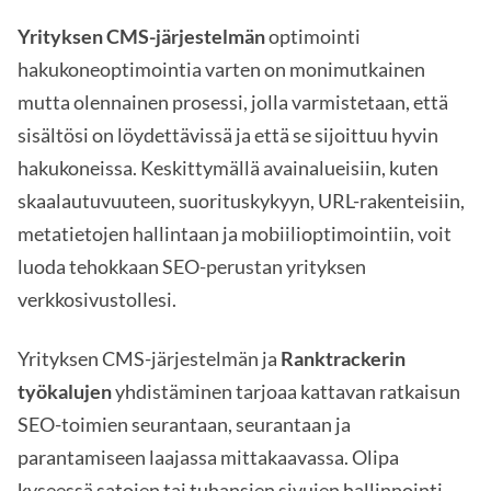
Yrityksen CMS-järjestelmän
optimointi
hakukoneoptimointia varten on monimutkainen
mutta olennainen prosessi, jolla varmistetaan, että
sisältösi on löydettävissä ja että se sijoittuu hyvin
hakukoneissa. Keskittymällä avainalueisiin, kuten
skaalautuvuuteen, suorituskykyyn, URL-rakenteisiin,
metatietojen hallintaan ja mobiilioptimointiin, voit
luoda tehokkaan SEO-perustan yrityksen
verkkosivustollesi.
Yrityksen CMS-järjestelmän ja
Ranktrackerin
työkalujen
yhdistäminen tarjoaa kattavan ratkaisun
SEO-toimien seurantaan, seurantaan ja
parantamiseen laajassa mittakaavassa. Olipa
kyseessä satojen tai tuhansien sivujen hallinnointi,