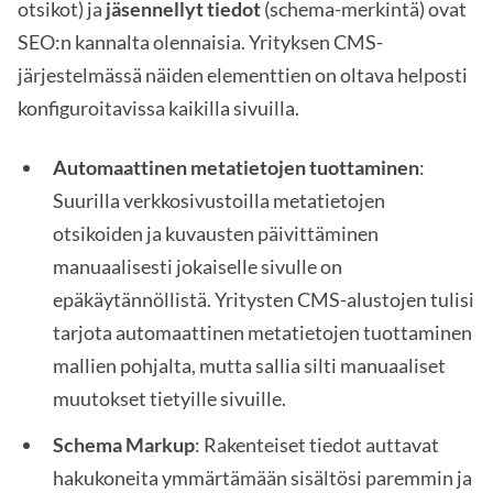
otsikot) ja
jäsennellyt tiedot
(schema-merkintä) ovat
SEO:n kannalta olennaisia. Yrityksen CMS-
järjestelmässä näiden elementtien on oltava helposti
konfiguroitavissa kaikilla sivuilla.
Automaattinen metatietojen tuottaminen
:
Suurilla verkkosivustoilla metatietojen
otsikoiden ja kuvausten päivittäminen
manuaalisesti jokaiselle sivulle on
epäkäytännöllistä. Yritysten CMS-alustojen tulisi
tarjota automaattinen metatietojen tuottaminen
mallien pohjalta, mutta sallia silti manuaaliset
muutokset tietyille sivuille.
Schema Markup
: Rakenteiset tiedot auttavat
hakukoneita ymmärtämään sisältösi paremmin ja