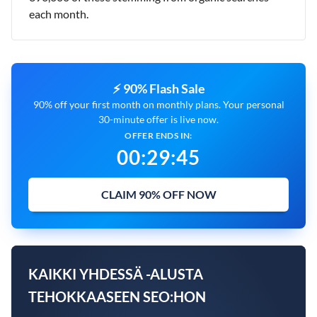
each month.
⚡ 90% Flash Sale
90% off your first month on monthly plans. Your personal
30-minute offer is live now.
OFFER ENDS IN:
00
:
29
:
43
CLAIM 90% OFF NOW
KAIKKI YHDESSÄ -ALUSTA
TEHOKKAASEEN SEO:HON