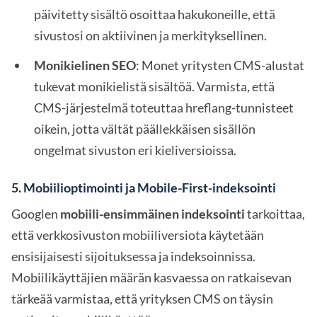
päivitetty sisältö osoittaa hakukoneille, että
sivustosi on aktiivinen ja merkityksellinen.
Monikielinen SEO
: Monet yritysten CMS-alustat
tukevat monikielistä sisältöä. Varmista, että
CMS-järjestelmä toteuttaa hreflang-tunnisteet
oikein, jotta vältät päällekkäisen sisällön
ongelmat sivuston eri kieliversioissa.
5.
Mobiilioptimointi ja Mobile-First-indeksointi
Googlen
mobiili-ensimmäinen indeksointi
tarkoittaa,
että verkkosivuston mobiiliversiota käytetään
ensisijaisesti sijoituksessa ja indeksoinnissa.
Mobiilikäyttäjien määrän kasvaessa on ratkaisevan
tärkeää varmistaa, että yrityksen CMS on täysin