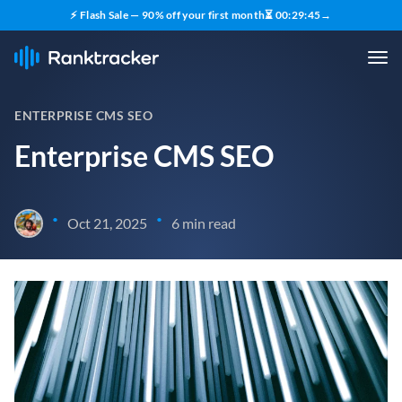
⚡ Flash Sale — 90% off your first month
⏳
00
:
29
:
43
→
ENTERPRISE CMS SEO
Enterprise CMS SEO
•
•
Oct 21, 2025
6 min read