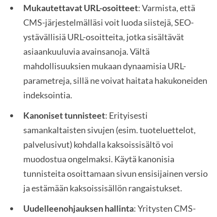
Mukautettavat URL-osoitteet
: Varmista, että
CMS-järjestelmälläsi voit luoda siistejä, SEO-
ystävällisiä URL-osoitteita, jotka sisältävät
asiaankuuluvia avainsanoja. Vältä
mahdollisuuksien mukaan dynaamisia URL-
parametreja, sillä ne voivat haitata hakukoneiden
indeksointia.
Kanoniset tunnisteet
: Erityisesti
samankaltaisten sivujen (esim. tuoteluettelot,
palvelusivut) kohdalla kaksoissisältö voi
muodostua ongelmaksi. Käytä kanonisia
tunnisteita osoittamaan sivun ensisijainen versio
ja estämään kaksoissisällön rangaistukset.
Uudelleenohjauksen hallinta
: Yritysten CMS-