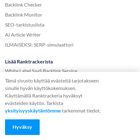
Backlink Checker
Backlink Monitor
SEO-tarkistuslista
AI Article Writer
ILMAISEKSI: SERP-simulaattori
Lisää Ranktrackerista
White Label SaaS Backlink Service
Tämä sivusto käyttää evästeitä tarjotakseen
Miten se toimii
sinulle hyvän käyttökokemuksen.
Kumppanuusohjelma
Käyttämällä Ranktrackeria hyväksyt
Blogi
evästeiden käytön. Tarkista
yksityisyyskäytäntömme
tarkemmat tiedot.
SEO-sanasto
SEO-opas
Hyväksy
Ilmaiset SEO-työkalut