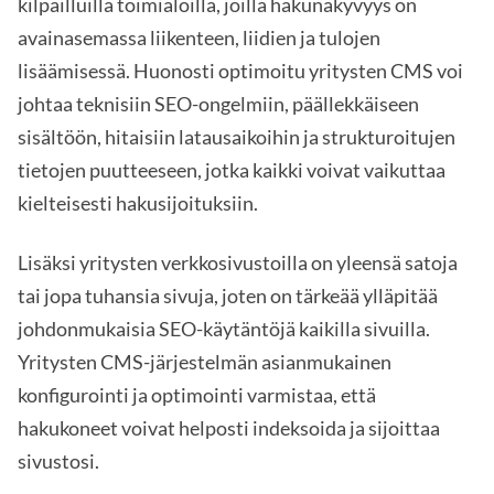
kilpailluilla toimialoilla, joilla hakunäkyvyys on
avainasemassa liikenteen, liidien ja tulojen
lisäämisessä. Huonosti optimoitu yritysten CMS voi
johtaa teknisiin SEO-ongelmiin, päällekkäiseen
sisältöön, hitaisiin latausaikoihin ja strukturoitujen
tietojen puutteeseen, jotka kaikki voivat vaikuttaa
kielteisesti hakusijoituksiin.
Lisäksi yritysten verkkosivustoilla on yleensä satoja
tai jopa tuhansia sivuja, joten on tärkeää ylläpitää
johdonmukaisia SEO-käytäntöjä kaikilla sivuilla.
Yritysten CMS-järjestelmän asianmukainen
konfigurointi ja optimointi varmistaa, että
hakukoneet voivat helposti indeksoida ja sijoittaa
sivustosi.