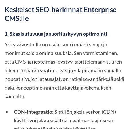
Keskeiset SEO-harkinnat Enterprise
CMS:lle
1.
Skaalautuvuus ja suorituskyvyn optimointi
Yrityssivustoilla on usein suuri määrä sivuja ja
monimutkaisia ominaisuuksia. Sen varmistaminen,
että CMS-järjestelmäsi pystyy käsittelemään suuren
liikennemäärän vaatimukset ja ylläpitämään samalla
nopeat sivujen latausajat, on ratkaisevan tärkeää sekä
hakukoneoptimoinnin että käyttäjäkokemuksen
kannalta.
CDN-integraatio
: Sisällönjakeluverkon (CDN)
käyttö voi jakaa sisältöä maailmanlaajuisesti,