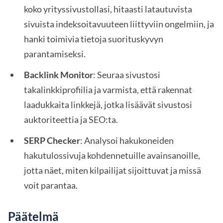
koko yrityssivustollasi, hitaasti latautuvista
sivuista indeksoitavuuteen liittyviin ongelmiin, ja
hanki toimivia tietoja suorituskyvyn
parantamiseksi.
Backlink Monitor
: Seuraa sivustosi
takalinkkiprofiilia ja varmista, että rakennat
laadukkaita linkkejä, jotka lisäävät sivustosi
auktoriteettia ja SEO:ta.
SERP Checker
: Analysoi hakukoneiden
hakutulossivuja kohdennetuille avainsanoille,
jotta näet, miten kilpailijat sijoittuvat ja missä
voit parantaa.
Päätelmä