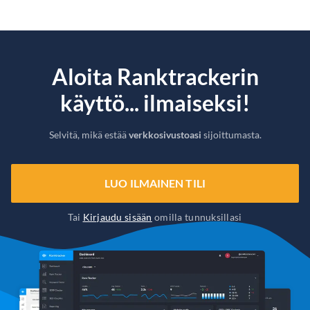
Aloita Ranktrackerin
käyttö... ilmaiseksi!
Selvitä, mikä estää
verkkosivustoasi
sijoittumasta.
LUO ILMAINEN TILI
Tai
Kirjaudu sisään
omilla tunnuksillasi