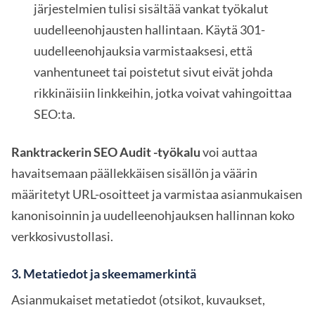
järjestelmien tulisi sisältää vankat työkalut
uudelleenohjausten hallintaan. Käytä 301-
uudelleenohjauksia varmistaaksesi, että
vanhentuneet tai poistetut sivut eivät johda
rikkinäisiin linkkeihin, jotka voivat vahingoittaa
SEO:ta.
Ranktrackerin SEO Audit -työkalu
voi auttaa
havaitsemaan päällekkäisen sisällön ja väärin
määritetyt URL-osoitteet ja varmistaa asianmukaisen
kanonisoinnin ja uudelleenohjauksen hallinnan koko
verkkosivustollasi.
3.
Metatiedot ja skeemamerkintä
Asianmukaiset metatiedot (otsikot, kuvaukset,