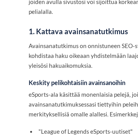
joiden avulla sivustosi voi sijoittua kork
pelialalla.
1.
Kattava avainsanatutkimus
Avainsanatutkimus on onnistuneen SEO-str
kohdistaa haku oikeaan yhdistelmään laajoj
yleisösi hakuaikomuksia.
Keskity pelikohtaisiin avainsanoihin
eSports-ala käsittää monenlaisia pelejä, jo
avainsanatutkimuksessasi tiettyihin peleih
merkityksellisiä omalle alallesi. Esimerkke
"League of Legends eSports-uutiset"