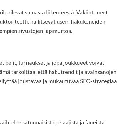
 kilpailevat samasta liikenteestä. Vakiintuneet
uktoriteetti, hallitsevat usein hakukoneiden
enempien sivustojen läpimurtoa.
 pelit, turnaukset ja jopa joukkueet voivat
ämä tarkoittaa, että hakutrendit ja avainsanojen
ellyttää joustavaa ja mukautuvaa SEO-strategiaa
aihtelee satunnaisista pelaajista ja faneista