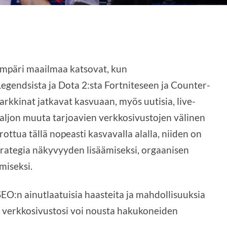
 ympäri maailmaa katsovat, kun
Legendsista ja Dota 2:sta Fortniteseen ja Counter-
rkkinat jatkavat kasvuaan, myös uutisia, live-
paljon muuta tarjoavien verkkosivustojen välinen
erottua tällä nopeasti kasvavalla alalla, niiden on
trategia näkyvyyden lisäämiseksi, orgaanisen
miseksi.
EO:n ainutlaatuisia haasteita ja mahdollisuuksia
a verkkosivustosi voi nousta hakukoneiden