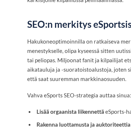
SEO:n merkitys eSportsi
Hakukoneoptimoinnilla on ratkaiseva merk
menestykselle, olipa kyseessä sitten uutis
tai peliopas. Miljoonat fanit ja kilpailijat e
aikatauluja ja -suoratoistoalustoja, joten
että saat suuremman markkinaosuuden.
Vahva eSports SEO-strategia auttaa sinua
Lisää orgaanista liikennettä
eSports-har
Rakenna luottamusta ja auktoriteettia