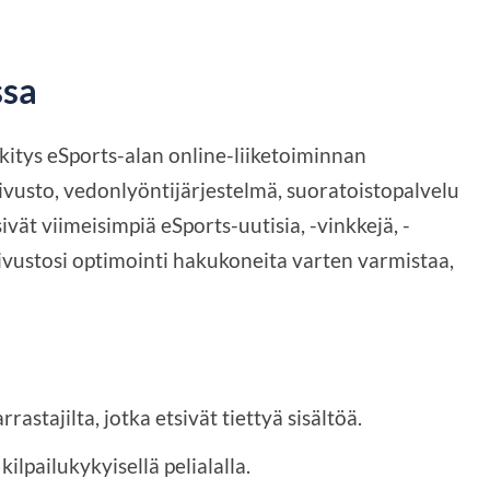
ssa
itys eSports-alan online-liiketoiminnan
sivusto, vedonlyöntijärjestelmä, suoratoistopalvelu
tsivät viimeisimpiä eSports-uutisia, -vinkkejä, -
 sivustosi optimointi hakukoneita varten varmistaa,
:
rastajilta, jotka etsivät tiettyä sisältöä.
kilpailukykyisellä pelialalla.