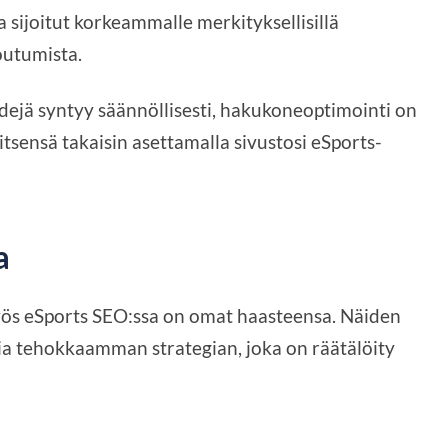
a sijoitut korkeammalle merkityksellisillä
toutumista.
rendejä syntyy säännöllisesti, hakukoneoptimointi on
itsensä takaisin asettamalla sivustosi eSports-
a
ös eSports SEO:ssa on omat haasteensa. Näiden
ia tehokkaamman strategian, joka on räätälöity