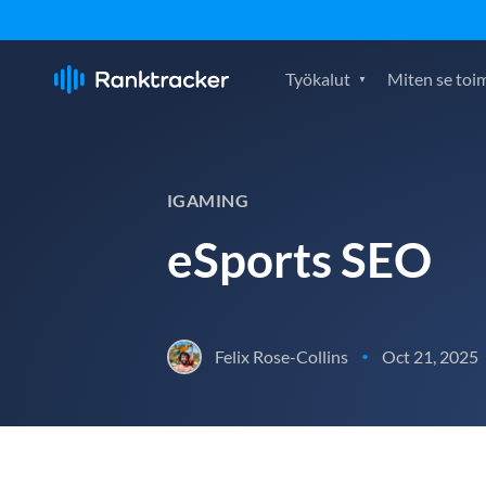
Työkalut
Miten se toim
IGAMING
eSports SEO
Felix Rose-Collins
Oct 21, 2025
•