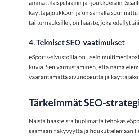
ammattilaispelaajiin ja -joukkueisiin. Sisä
käyttäjäjoukkoon ja on samalla suunnattu tie
tai turnauksille), on haaste, joka edellyttä
4.
Tekniset SEO-vaatimukset
eSports-sivustoilla on usein multimediapain
kuvia. Sen varmistaminen, että nämä ele
vaarantamatta sivunopeutta ja käyttäjäko
Tärkeimmät SEO-strateg
Näistä haasteista huolimatta tehokas eSpo
saamaan näkyvyyttä ja houkuttelemaan lisä