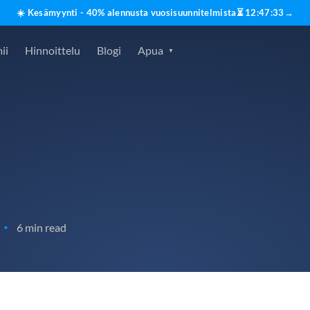
☀️ Kesämyynti - 40% alennusta vuosisuunnitelmista
⏳
12
:
47
:
32
→
ii
Hinnoittelu
Blogi
Apua
6 min read
•