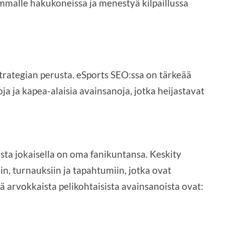
eammalle hakukoneissa ja menestyä kilpaillussa
ategian perusta. eSports SEO:ssa on tärkeää
a ja kapea-alaisia avainsanoja, jotka heijastavat
ista jokaisella on oma fanikuntansa. Keskity
in, turnauksiin ja tapahtumiin, jotka ovat
jä arvokkaista pelikohtaisista avainsanoista ovat: