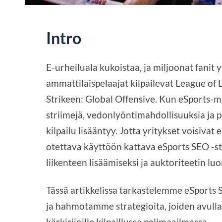
Intro
E-urheiluala kukoistaa, ja miljoonat fanit
ammattilaispelaajat kilpailevat League of 
Strikeen: Global Offensive. Kun eSports-ma
striimejä, vedonlyöntimahdollisuuksia ja 
kilpailu lisääntyy. Jotta yritykset voisivat 
otettava käyttöön kattava eSports SEO -s
liikenteen lisäämiseksi ja auktoriteetin luo
Tässä artikkelissa tarkastelemme eSports S
ja hahmotamme strategioita, joiden avull
kärkisijoille kilpaillussa pelimaailmassa.