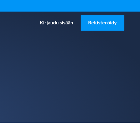
Kirjaudu sisään
Rekisteröidy