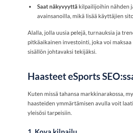
Saat näkyvyyttä
kilpailijoihin nähden j
avainsanoilla, mikä lisää käyttäjien si
Alalla, jolla uusia pelejä, turnauksia ja t
pitkäaikainen investointi, joka voi maksaa 
sisällön johtavaksi tekijäksi.
Haasteet eSports SEO:ss
Kuten missä tahansa markkinarakossa, my
haasteiden ymmärtämisen avulla voit laat
yleisösi tarpeisiin.
1.
Kova kilpailu