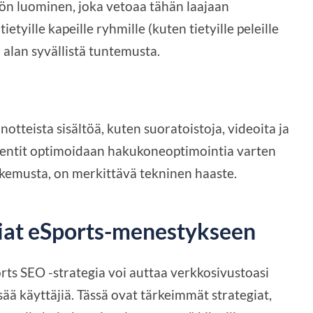
llön luominen, joka vetoaa tähän laajaan
tyille kapeille ryhmille (kuten tietyille peleille
ä alan syvällistä tuntemusta.
otteista sisältöä, kuten suoratoistoja, videoita ja
mentit optimoidaan hakukoneoptimointia varten
kemusta, on merkittävä tekninen haaste.
iat eSports-menestykseen
rts SEO -strategia voi auttaa verkkosivustoasi
ä käyttäjiä. Tässä ovat tärkeimmät strategiat,