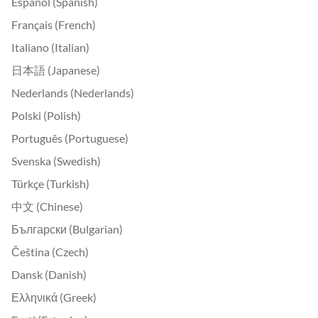
Español (Spanish)
Français (French)
Italiano (Italian)
日本語 (Japanese)
Nederlands (Nederlands)
Polski (Polish)
Português (Portuguese)
Svenska (Swedish)
Türkçe (Turkish)
中文 (Chinese)
Български (Bulgarian)
Čeština (Czech)
Dansk (Danish)
Ελληνικά (Greek)