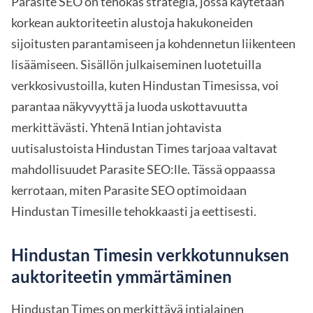
Parasite SEO on tehokas strategia, jossa käytetään
korkean auktoriteetin alustoja hakukoneiden
sijoitusten parantamiseen ja kohdennetun liikenteen
lisäämiseen. Sisällön julkaiseminen luotetuilla
verkkosivustoilla, kuten Hindustan Timesissa, voi
parantaa näkyvyyttä ja luoda uskottavuutta
merkittävästi. Yhtenä Intian johtavista
uutisalustoista Hindustan Times tarjoaa valtavat
mahdollisuudet Parasite SEO:lle. Tässä oppaassa
kerrotaan, miten Parasite SEO optimoidaan
Hindustan Timesille tehokkaasti ja eettisesti.
Hindustan Timesin verkkotunnuksen
auktoriteetin ymmärtäminen
Hindustan Times on merkittävä intialainen