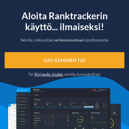
Aloita Ranktrackerin
käyttö... ilmaiseksi!
Selvitä, mikä estää
verkkosivustoasi
sijoittumasta.
LUO ILMAINEN TILI
Tai
Kirjaudu sisään
omilla tunnuksillasi