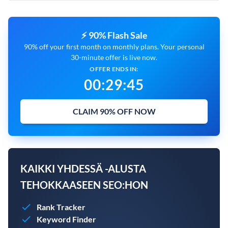
⚡ 90% Flash Sale
90% off your first month on monthly plans. Your personal
30-minute offer is live now.
OFFER ENDS IN:
00
:
29
:
45
CLAIM 90% OFF NOW
KAIKKI YHDESSÄ -ALUSTA
TEHOKKAASEEN SEO:HON
Rank Tracker
Keyword Finder