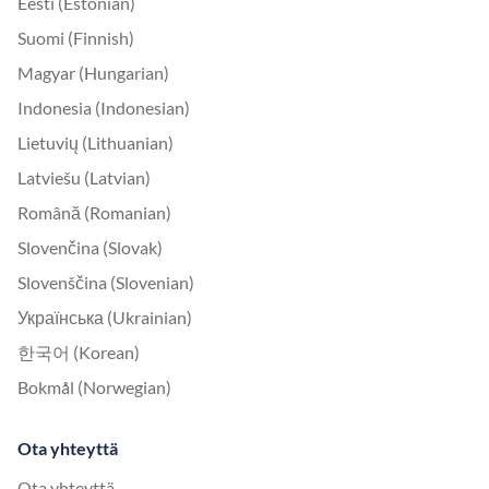
Eesti (Estonian)
Suomi (Finnish)
Magyar (Hungarian)
Indonesia (Indonesian)
Lietuvių (Lithuanian)
Latviešu (Latvian)
Română (Romanian)
Slovenčina (Slovak)
Slovenščina (Slovenian)
Українська (Ukrainian)
한국어 (Korean)
Bokmål (Norwegian)
Ota yhteyttä
Ota yhteyttä