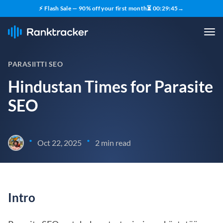
⚡ Flash Sale — 90% off your first month
⏳
00
:
29
:
45
→
PARASIITTI SEO
Hindustan Times for Parasite
SEO
•
•
Oct 22, 2025
2 min read
Intro