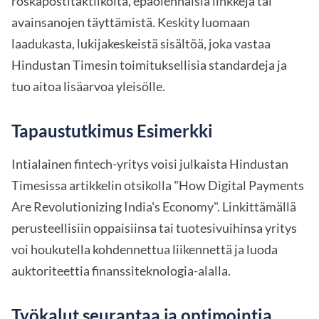
roskapostitaktiikoita, epäolennaisia linkkejä tai
avainsanojen täyttämistä. Keskity luomaan
laadukasta, lukijakeskeistä sisältöä, joka vastaa
Hindustan Timesin toimituksellisia standardeja ja
tuo aitoa lisäarvoa yleisölle.
Tapaustutkimus Esimerkki
Intialainen fintech-yritys voisi julkaista Hindustan
Timesissa artikkelin otsikolla "How Digital Payments
Are Revolutionizing India's Economy". Linkittämällä
perusteellisiin oppaisiinsa tai tuotesivuihinsa yritys
voi houkutella kohdennettua liikennettä ja luoda
auktoriteettia finanssiteknologia-alalla.
Työkalut seurantaa ja optimointia