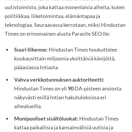
uutistoimisto, joka kattaa monenlaisia aiheita, kuten
politiikkaa, liiketoimintaa, elämäntapaa ja
teknologiaa. Seuraavassa kerrotaan, miksi Hindustan
Times on erinomainen alusta Parasite SEO:lle:
Suuri liikenne:
Hindustan Times houkuttelee
kuukausittain miljoonia yksittäisiä kävijöitä,
pääasiassa Intiasta.
Vahva verkkotunnuksen auktoriteetti:
Hindustan Times on yli
90
DA-pisteen ansiosta
näkyvästi esillä Intian hakutuloksissa eri
aihealueilla.
Monipuoliset sisältöluokat:
Hindustan Times
kattaa paikallisia ja kansainvälisiä uutisia ja