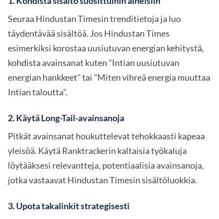
1. Kohdista sisältö suosittuihin aiheisiin
Seuraa Hindustan Timesin trenditietoja ja luo
täydentävää sisältöä. Jos Hindustan Times
esimerkiksi korostaa uusiutuvan energian kehitystä,
kohdista avainsanat kuten "Intian uusiutuvan
energian hankkeet" tai "Miten vihreä energia muuttaa
Intian taloutta".
2. Käytä Long-Tail-avainsanoja
Pitkät avainsanat houkuttelevat tehokkaasti kapeaa
yleisöä. Käytä Ranktrackerin kaltaisia työkaluja
löytääksesi relevantteja, potentiaalisia avainsanoja,
jotka vastaavat Hindustan Timesin sisältöluokkia.
3. Upota takalinkit strategisesti